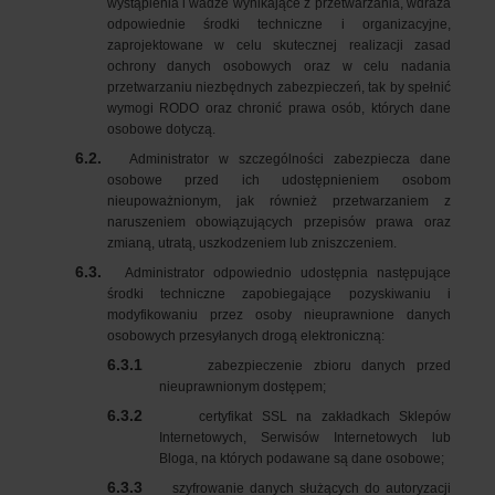
wystąpienia i wadze wynikające z przetwarzania, wdraża
odpowiednie środki techniczne i organizacyjne,
zaprojektowane w celu skutecznej realizacji zasad
ochrony danych osobowych oraz w celu nadania
przetwarzaniu niezbędnych zabezpieczeń, tak by spełnić
wymogi RODO oraz chronić prawa osób, których dane
osobowe dotyczą.
6.2.
Administrator w szczególności zabezpiecza dane
osobowe przed ich udostępnieniem osobom
nieupoważnionym, jak również przetwarzaniem z
naruszeniem obowiązujących przepisów prawa oraz
zmianą, utratą, uszkodzeniem lub zniszczeniem.
6.3.
Administrator odpowiednio udostępnia następujące
środki techniczne zapobiegające pozyskiwaniu i
modyfikowaniu przez osoby nieuprawnione danych
osobowych przesyłanych drogą elektroniczną:
6.3.1
zabezpieczenie zbioru danych przed
nieuprawnionym dostępem;
6.3.2
certyfikat SSL na zakładkach Sklepów
Internetowych, Serwisów Internetowych lub
Bloga, na których podawane są dane osobowe;
6.3.3
szyfrowanie danych służących do autoryzacji