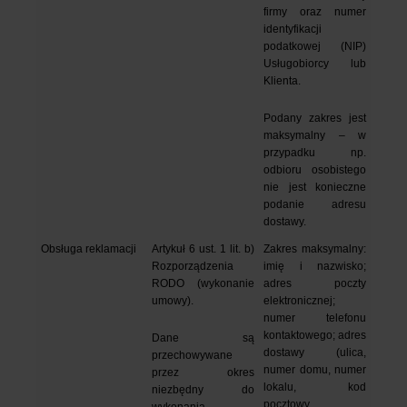
firmy oraz numer 
identyfikacji 
podatkowej (NIP) 
Usługobiorcy lub 
Klienta.
Podany zakres jest 
maksymalny – w 
przypadku np. 
odbioru osobistego 
nie jest konieczne 
podanie adresu 
dostawy.
Obsługa reklamacji 
Artykuł 6 ust. 1 lit. b) 
Zakres maksymalny: 
Rozporządzenia 
imię i nazwisko; 
RODO (wykonanie 
adres poczty 
umowy).
elektronicznej; 
numer telefonu 
kontaktowego; adres 
Dane są 
dostawy (ulica, 
przechowywane 
numer domu, numer 
przez okres 
lokalu, kod 
niezbędny do 
pocztowy, 