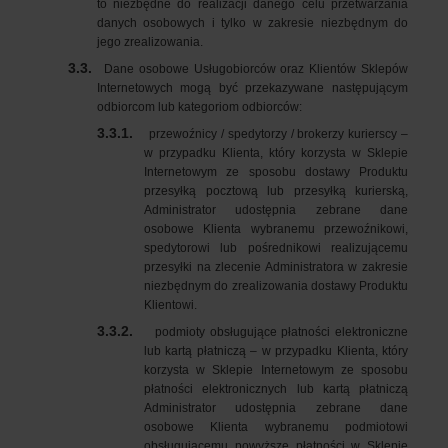
to niezbędne do realizacji danego celu przetwarzania
danych osobowych i tylko w zakresie niezbędnym do
jego zrealizowania.
3.3.
Dane osobowe Usługobiorców oraz Klientów Sklepów
Internetowych mogą być przekazywane następującym
odbiorcom lub kategoriom odbiorców:
3.3.1.
przewoźnicy / spedytorzy / brokerzy kurierscy –
w przypadku Klienta, który korzysta w Sklepie
Internetowym ze sposobu dostawy Produktu
przesyłką pocztową lub przesyłką kurierską,
Administrator udostępnia zebrane dane
osobowe Klienta wybranemu przewoźnikowi,
spedytorowi lub pośrednikowi realizującemu
przesyłki na zlecenie Administratora w zakresie
niezbędnym do zrealizowania dostawy Produktu
Klientowi.
3.3.2.
podmioty obsługujące płatności elektroniczne
lub kartą płatniczą – w przypadku Klienta, który
korzysta w Sklepie Internetowym ze sposobu
płatności elektronicznych lub kartą płatniczą
Administrator udostępnia zebrane dane
osobowe Klienta wybranemu podmiotowi
obsługującemu powyższe płatności w Sklepie