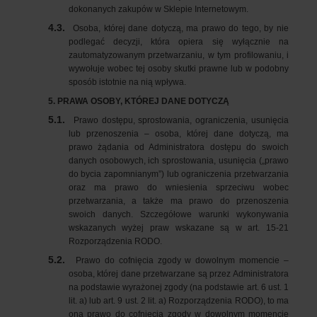
dokonanych zakupów w Sklepie Internetowym.
4.3.
Osoba, której dane dotyczą, ma prawo do tego, by nie
podlegać decyzji, która opiera się wyłącznie na
zautomatyzowanym przetwarzaniu, w tym profilowaniu, i
wywołuje wobec tej osoby skutki prawne lub w podobny
sposób istotnie na nią wpływa.
5. PRAWA OSOBY, KTÓREJ DANE DOTYCZĄ
5.1.
Prawo dostępu, sprostowania, ograniczenia, usunięcia
lub przenoszenia – osoba, której dane dotyczą, ma
prawo żądania od Administratora dostępu do swoich
danych osobowych, ich sprostowania, usunięcia („prawo
do bycia zapomnianym”) lub ograniczenia przetwarzania
oraz ma prawo do wniesienia sprzeciwu wobec
przetwarzania, a także ma prawo do przenoszenia
swoich danych. Szczegółowe warunki wykonywania
wskazanych wyżej praw wskazane są w art. 15-21
Rozporządzenia RODO.
5.2.
Prawo do cofnięcia zgody w dowolnym momencie –
osoba, której dane przetwarzane są przez Administratora
na podstawie wyrażonej zgody (na podstawie art. 6 ust. 1
lit. a) lub art. 9 ust. 2 lit. a) Rozporządzenia RODO), to ma
ona prawo do cofnięcia zgody w dowolnym momencie