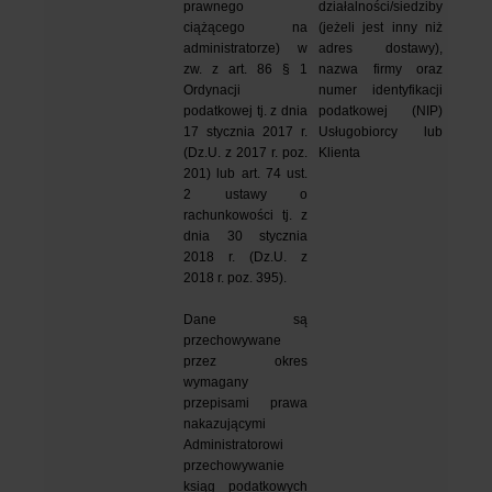
prawnego 
działalności/siedziby 
ciążącego na 
(jeżeli jest inny niż 
administratorze) w 
adres dostawy), 
zw. z art. 86 § 1 
nazwa firmy oraz 
Ordynacji 
numer identyfikacji 
podatkowej tj. z dnia 
podatkowej (NIP) 
17 stycznia 2017 r. 
Usługobiorcy lub 
(Dz.U. z 2017 r. poz. 
Klienta
201) lub art. 74 ust. 
2 ustawy o 
rachunkowości tj. z 
dnia 30 stycznia 
2018 r. (Dz.U. z 
2018 r. poz. 395).
Dane są 
przechowywane 
przez okres 
wymagany 
przepisami prawa 
nakazującymi 
Administratorowi 
przechowywanie 
ksiąg podatkowych 