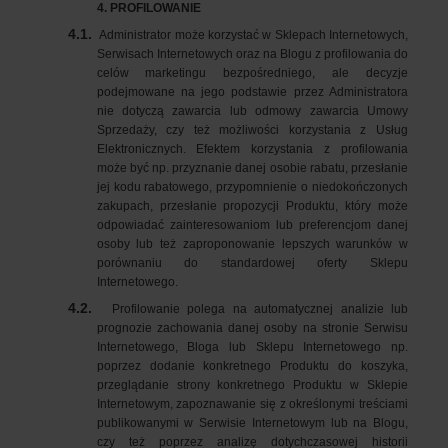
4. PROFILOWANIE
4.1.
Administrator może korzystać w Sklepach Internetowych,
Serwisach Internetowych oraz na Blogu z profilowania do
celów marketingu bezpośredniego, ale decyzje
podejmowane na jego podstawie przez Administratora
nie dotyczą zawarcia lub odmowy zawarcia Umowy
Sprzedaży, czy też możliwości korzystania z Usług
Elektronicznych. Efektem korzystania z profilowania
może być np. przyznanie danej osobie rabatu, przesłanie
jej kodu rabatowego, przypomnienie o niedokończonych
zakupach, przesłanie propozycji Produktu, który może
odpowiadać zainteresowaniom lub preferencjom danej
osoby lub też zaproponowanie lepszych warunków w
porównaniu do standardowej oferty Sklepu
Internetowego.
4.2.
Profilowanie polega na automatycznej analizie lub
prognozie zachowania danej osoby na stronie Serwisu
Internetowego, Bloga lub Sklepu Internetowego np.
poprzez dodanie konkretnego Produktu do koszyka,
przeglądanie strony konkretnego Produktu w Sklepie
Internetowym, zapoznawanie się z określonymi treściami
publikowanymi w Serwisie Internetowym lub na Blogu,
czy też poprzez analizę dotychczasowej historii