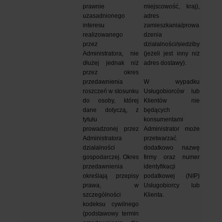
prawnie 
miejscowość, kraj), 
uzasadnionego 
adres 
interesu 
zamieszkania/prowa
realizowanego 
dzenia 
przez 
działalności/siedziby 
Administratora, nie 
(jeżeli jest inny niż 
dłużej jednak niż 
adres dostawy).
przez okres 
przedawnienia 
W wypadku 
roszczeń w stosunku 
Usługobiorców lub 
do osoby, której 
Klientów nie 
dane dotyczą, z 
będących 
tytułu 
konsumentami 
prowadzonej przez 
Administrator może 
Administratora 
przetwarzać 
działalności 
dodatkowo nazwę 
gospodarczej. Okres 
firmy oraz numer 
przedawnienia 
identyfikacji 
określają przepisy 
podatkowej (NIP) 
prawa, w 
Usługobiorcy lub 
szczególności 
Klienta.
kodeksu cywilnego 
(podstawowy termin 