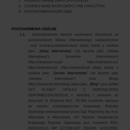
7.
PRZEKAZYWANIE DANYCH POZA EOG
8.
COOKIES DANE EKSPLOATACYJNE I ANALITYKA
9.
POSTANOWIENIA KOŃCOWE
POSTANOWIENIA OGÓLNE
1.1.
Administratorem danych osobowych zbieranych za
pośrednictwem Sklepu Internetowego vetplanet.store
oraz hodowcy.vetplanet.store (dalej każdy z osobna
jako: „
Sklep Internetowy
” lub łącznie jako „Sklepy
Internetowe”), Serwisów Internetowych
https://rawpaleo.eu/pl/ ,
https://vetexpert.eu/
,
https://vetexpert.pl/
,
https://mrbandit.pl/
(dalej każdy z
osobna jako: „
Serwis Internetowy
” lub łącznie jako
„Serwisy Internetowe”) oraz Bloga
https://vetplanet.store/blog (dalej jako: „
Blog
”) jest spółka
VET PLANET SPÓŁKA Z OGRANICZONĄ
ODPOWIEDZIALNOŚCIĄ z siedzibą i adresem do
doręczeń: ul. Brukowa 36/2, 05-092 Łomianki, wpisana
do rejestru przedsiębiorców Krajowego Rejestru
Sądowego prowadzonego przez Sąd Rejonowy dla m.st.
Warszawy w Warszawie, XIV Wydział Gospodarczy
Krajowego Rejestru Sądowego pod numerem KRS:
0000310213, NIP: 5272581427, REGON: 141519595,