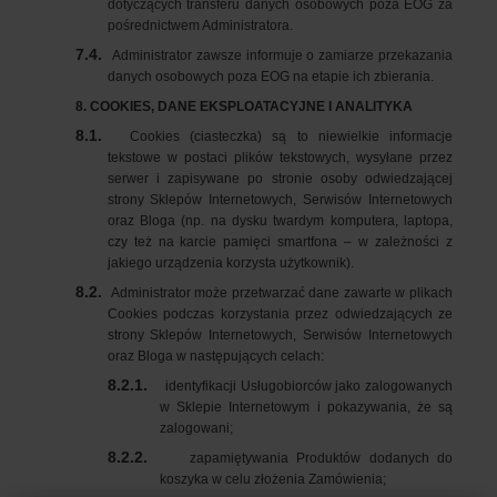
dotyczących transferu danych osobowych poza EOG za
pośrednictwem Administratora.
7.4.
Administrator zawsze informuje o zamiarze przekazania
danych osobowych poza EOG na etapie ich zbierania.
8. COOKIES, DANE EKSPLOATACYJNE I ANALITYKA
8.1.
Cookies (ciasteczka) są to niewielkie informacje
tekstowe w postaci plików tekstowych, wysyłane przez
serwer i zapisywane po stronie osoby odwiedzającej
strony Sklepów Internetowych, Serwisów Internetowych
oraz Bloga (np. na dysku twardym komputera, laptopa,
czy też na karcie pamięci smartfona – w zależności z
jakiego urządzenia korzysta użytkownik).
8.2.
Administrator może przetwarzać dane zawarte w plikach
Cookies podczas korzystania przez odwiedzających ze
strony Sklepów Internetowych, Serwisów Internetowych
oraz Bloga w następujących celach:
8.2.1.
identyfikacji Usługobiorców jako zalogowanych
w Sklepie Internetowym i pokazywania, że są
zalogowani;
8.2.2.
zapamiętywania Produktów dodanych do
koszyka w celu złożenia Zamówienia;