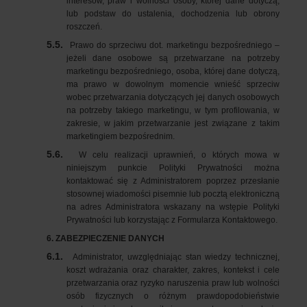
interesów, praw i wolności osoby, której dane dotyczą,
lub podstaw do ustalenia, dochodzenia lub obrony
roszczeń.
5.5.
Prawo do sprzeciwu dot. marketingu bezpośredniego –
jeżeli dane osobowe są przetwarzane na potrzeby
marketingu bezpośredniego, osoba, której dane dotyczą,
ma prawo w dowolnym momencie wnieść sprzeciw
wobec przetwarzania dotyczących jej danych osobowych
na potrzeby takiego marketingu, w tym profilowania, w
zakresie, w jakim przetwarzanie jest związane z takim
marketingiem bezpośrednim.
5.6.
W celu realizacji uprawnień, o których mowa w
niniejszym punkcie Polityki Prywatności można
kontaktować się z Administratorem poprzez przesłanie
stosownej wiadomości pisemnie lub pocztą elektroniczną
na adres Administratora wskazany na wstępie Polityki
Prywatności lub korzystając z Formularza Kontaktowego.
6. ZABEZPIECZENIE DANYCH
6.1.
Administrator, uwzględniając stan wiedzy technicznej,
koszt wdrażania oraz charakter, zakres, kontekst i cele
przetwarzania oraz ryzyko naruszenia praw lub wolności
osób fizycznych o różnym prawdopodobieństwie