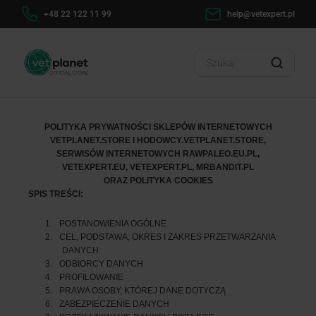
h
+48 22 122 11 99
help@vetexpert.pl
Dosta
?
POLITYKA PRYWATNOŚCI SKLEPÓW INTERNETOWYCH
VETPLANET.STORE I HODOWCY.VETPLANET.STORE,
SERWISÓW INTERNETOWYCH RAWPALEO.EU.PL,
VETEXPERT.EU, VETEXPERT.PL, MRBANDIT.PL
ORAZ POLITYKA COOKIES
SPIS TREŚCI:
1.
POSTANOWIENIA OGÓLNE
2.
CEL, PODSTAWA, OKRES I ZAKRES PRZETWARZANIA
DANYCH
3.
ODBIORCY DANYCH
4.
PROFILOWANIE
5.
PRAWA OSOBY, KTÓREJ DANE DOTYCZĄ
6.
ZABEZPIECZENIE DANYCH