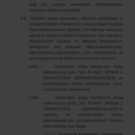
brak ich podania uniemożliwi Administratorowi
wykonanie tychże obowiązków.
1.5.
Wszelkie słowa, wyrażenia i akronimy występujące w
niniejszej Polityce Prywatności i rozpoczynające się dużą
literą należy rozumieć zgodnie z ich definicją nadaną im
wprost w niniejszej Polityce Prywatności oraz zawartą w
Regulaminach każdego ze Sklepów Internetowych
(dostępnych pod adresami:
https://vetplanet.store/
,
https://hodowcy.vetplanet.store, z tym zastrzeżeniem, że
pod pojęciem Usługi Elektronicznej należy rozumieć:
1.5.1.
następujące usługi świadczone drogą
elektroniczną przez VET PLANET SPÓŁKA Z
OGRANICZONĄ ODPOWIEDZIALNOŚCIĄ za
pośrednictwem Sklepu Internetowego: Konto
oraz Formularz Zamówienia;
1.5.2.
następujące usługi świadczone drogą
elektroniczną przez VET PLANET SPÓŁKA Z
OGRANICZONĄ ODPOWIEDZIALNOŚCIĄ
zarówno za pośrednictwem Sklepu
Internetowego jak i za pośrednictwem Serwisu
Internetowego oraz Bloga:
1.5.2.1.
Formularze Kontaktowe – interaktywne