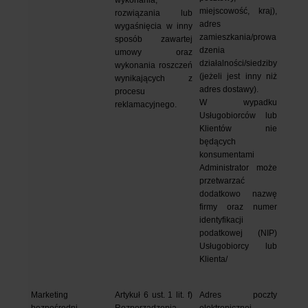
wykonania, 
miejscowość, kraj), 
rozwiązania lub 
adres 
wygaśnięcia w inny 
zamieszkania/prowa
sposób zawartej 
dzenia 
umowy oraz 
działalności/siedziby 
wykonania roszczeń 
(jeżeli jest inny niż 
wynikających z 
adres dostawy).
procesu 
W wypadku 
reklamacyjnego.
Usługobiorców lub 
Klientów nie 
będących 
konsumentami 
Administrator może 
przetwarzać 
dodatkowo nazwę 
firmy oraz numer 
identyfikacji 
podatkowej (NIP) 
Usługobiorcy lub 
Klienta/
Marketing 
Artykuł 6 ust. 1 lit. f) 
Adres poczty 
bezpośredni
Rozporządzenia 
elektronicznej