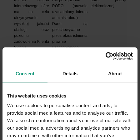
Internetowego, które 
RODO (prawnie 
elektronicznej
ma na celu 
uzasadniony interes 
utrzymywanie 
administratora).
wysokiej jakości 
Dane są 
obsługi oraz 
przechowywane 
poziomu 
przez okres istnienia 
zadowolenia Klienta 
prawnie 
Sklepu 
uzasadnionego 
Internetowego z 
interesu 
oferowanych 
realizowanego 
produktów i usług
przez 
Administratora, nie 
Consent
Details
About
dłużej jednak niż 
przez okres 
przedawnienia 
roszczeń w stosunku 
This website uses cookies
do osoby, której 
We use cookies to personalise content and ads, to
dane dotyczą, z 
provide social media features and to analyse our traffic.
tytułu prowadzonej 
przez Administratora 
We also share information about your use of our site with
działalności 
our social media, advertising and analytics partners who
gospodarczej. Okres 
may combine it with other information that you’ve
przedawnienia 