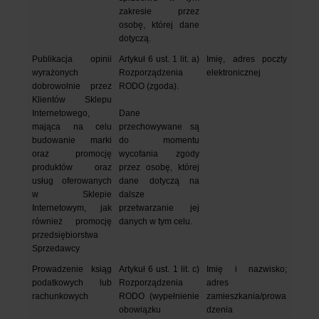
zakresie przez 
osobę, której dane 
dotyczą.
Publikacja opinii 
Artykuł 6 ust. 1 lit. a) 
Imię, adres poczty 
wyrażonych 
Rozporządzenia 
elektronicznej
dobrowolnie przez 
RODO (zgoda).
Klientów Sklepu 
Internetowego, 
Dane 
mająca na celu 
przechowywane są 
budowanie marki 
do momentu 
oraz promocję 
wycofania zgody 
produktów oraz 
przez osobę, której 
usług oferowanych 
dane dotyczą na 
w Sklepie 
dalsze 
Internetowym, jak 
przetwarzanie jej 
również promocję 
danych w tym celu.
przedsiębiorstwa 
Sprzedawcy
Prowadzenie ksiąg 
Artykuł 6 ust. 1 lit. c) 
Imię i nazwisko; 
podatkowych lub 
Rozporządzenia 
adres 
rachunkowych
RODO (wypełnienie 
zamieszkania/prowa
obowiązku 
dzenia 