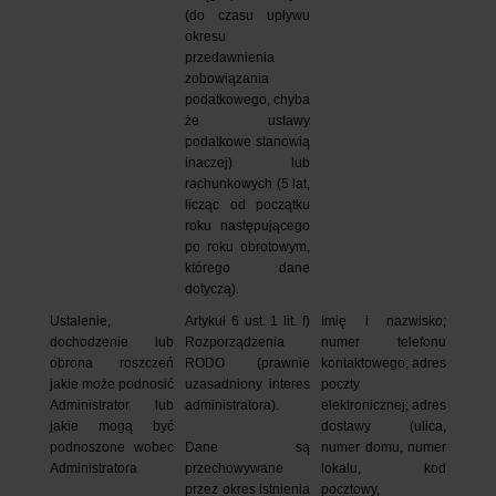
(do czasu upływu 
okresu 
przedawnienia 
zobowiązania 
podatkowego, chyba 
że ustawy 
podatkowe stanowią 
inaczej) lub 
rachunkowych (5 lat, 
licząc od początku 
roku następującego 
po roku obrotowym, 
którego dane 
dotyczą).
Ustalenie, 
Artykuł 6 ust. 1 lit. f) 
Imię i nazwisko; 
dochodzenie lub 
Rozporządzenia 
numer telefonu 
obrona roszczeń 
RODO (prawnie 
kontaktowego; adres 
jakie może podnosić 
uzasadniony interes 
poczty 
Administrator lub 
administratora).
elektronicznej; adres 
jakie mogą być 
dostawy (ulica, 
podnoszone wobec 
Dane są 
numer domu, numer 
Administratora
przechowywane 
lokalu, kod 
przez okres istnienia 
pocztowy, 