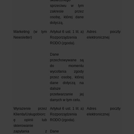
skutecznego 
sprzeciwu w tym 
zakresie przez 
osobę, której dane 
dotyczą.
Marketing (w tym 
Artykuł 6 ust. 1 lit. a) 
Adres poczty 
Newsletter)
Rozporządzenia 
elektronicznej
RODO (zgoda).
Dane 
przechowywane są 
do momentu 
wycofania zgody 
przez osobę, której 
dane dotyczą na 
dalsze 
przetwarzanie jej 
danych w tym celu.
Wyrażenie przez 
Artykuł 6 ust. 1 lit. a) 
Adres poczty 
Klienta/Usługobiorc
Rozporządzenia 
elektronicznej
ę opinii lub 
RODO (zgoda).
skierowanie 
zapytania z 
Dane 