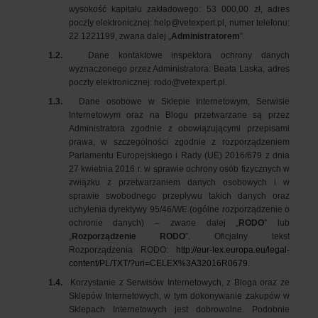
wysokość kapitału zakładowego: 53 000,00 zł, adres
poczty elektronicznej:
help@vetexpert.pl
,
numer telefonu:
22 1221199,
zwana dalej „
Administratorem
”.
1.2.
Dane kontaktowe inspektora ochrony danych
wyznaczonego przez Administratora: Beata Laska, adres
poczty elektronicznej:
rodo@vetexpert.pl
.
1.3.
Dane osobowe w Sklepie Internetowym, Serwisie
Internetowym oraz na Blogu przetwarzane są przez
Administratora zgodnie z obowiązującymi przepisami
prawa, w szczególności zgodnie z rozporządzeniem
Parlamentu Europejskiego i Rady (UE) 2016/679 z dnia
27 kwietnia 2016 r. w sprawie ochrony osób fizycznych w
związku z przetwarzaniem danych osobowych i w
sprawie swobodnego przepływu takich danych oraz
uchylenia dyrektywy 95/46/WE (ogólne rozporządzenie o
ochronie danych) – zwane dalej „
RODO
” lub
„
Rozporządzenie RODO
”. Oficjalny tekst
Rozporządzenia RODO:
http://eur-lex.europa.eu/legal-
content/PL/TXT/?uri=CELEX%3A32016R0679
.
1.4.
Korzystanie z Serwisów Internetowych, z Bloga oraz ze
Sklepów Internetowych, w tym dokonywanie zakupów w
Sklepach Internetowych jest dobrowolne. Podobnie