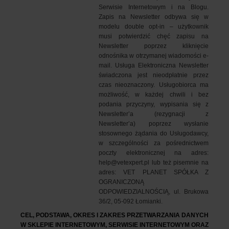
Serwisie Internetowym i na Blogu.
Zapis na Newsletter odbywa się w
modelu double opt-in – użytkownik
musi potwierdzić chęć zapisu na
Newsletter poprzez kliknięcie
odnośnika w otrzymanej wiadomości e-
mail. Usługa Elektroniczna Newsletter
świadczona jest nieodpłatnie przez
czas nieoznaczony. Usługobiorca ma
możliwość, w każdej chwili i bez
podania przyczyny, wypisania się z
Newsletter’a (rezygnacji z
Newsletter’a) poprzez wysłanie
stosownego żądania do Usługodawcy,
w szczególności za pośrednictwem
poczty elektronicznej na adres:
help@vetexpert.pl
lub też pisemnie na
adres: VET PLANET SPÓŁKA Z
OGRANICZONĄ
ODPOWIEDZIALNOŚCIĄ, ul. Brukowa
36/2, 05-092 Łomianki.
CEL, PODSTAWA, OKRES I ZAKRES PRZETWARZANIA DANYCH
W SKLEPIE INTERNETOWYM, SERWISIE INTERNETOWYM ORAZ