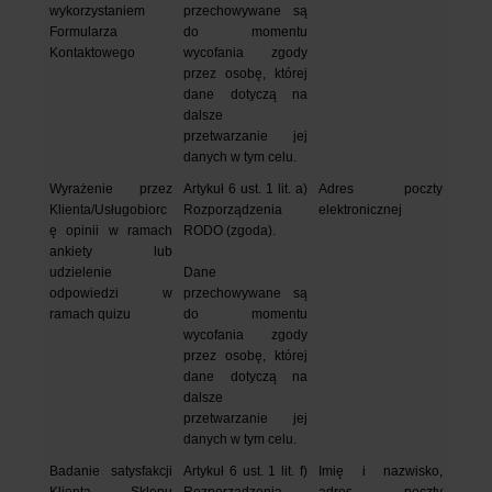
wykorzystaniem 
przechowywane są 
Formularza 
do momentu 
Kontaktowego
wycofania zgody 
przez osobę, której 
dane dotyczą na 
dalsze 
przetwarzanie jej 
danych w tym celu.
Wyrażenie przez 
Artykuł 6 ust. 1 lit. a) 
Adres poczty 
Klienta/Usługobiorc
Rozporządzenia 
elektronicznej
ę opinii w ramach 
RODO (zgoda).
ankiety lub 
udzielenie 
Dane 
odpowiedzi w 
przechowywane są 
ramach quizu 
do momentu 
wycofania zgody 
przez osobę, której 
dane dotyczą na 
dalsze 
przetwarzanie jej 
danych w tym celu.
Badanie satysfakcji 
Artykuł 6 ust. 1 lit. f) 
Imię i nazwisko, 
Klienta Sklepu 
Rozporządzenia 
adres poczty 