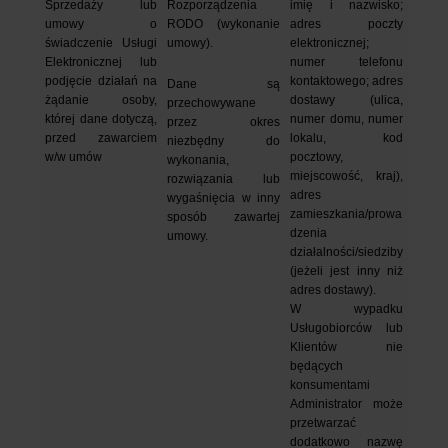
Sprzedaży lub 
Rozporządzenia 
imię i nazwisko; 
umowy o 
RODO (wykonanie 
adres poczty 
świadczenie Usługi 
umowy).
elektronicznej; 
Elektronicznej lub 
numer telefonu 
podjęcie działań na 
kontaktowego; adres 
Dane są 
żądanie osoby, 
dostawy (ulica, 
przechowywane 
której dane dotyczą, 
numer domu, numer 
przez okres 
przed zawarciem 
lokalu, kod 
niezbędny do 
w/w umów
pocztowy, 
wykonania, 
miejscowość, kraj), 
rozwiązania lub 
adres 
wygaśnięcia w inny 
zamieszkania/prowa
sposób zawartej 
dzenia 
umowy.
działalności/siedziby 
(jeżeli jest inny niż 
adres dostawy).
W wypadku 
Usługobiorców lub 
Klientów nie 
będących 
konsumentami 
Administrator może 
przetwarzać 
dodatkowo nazwę 