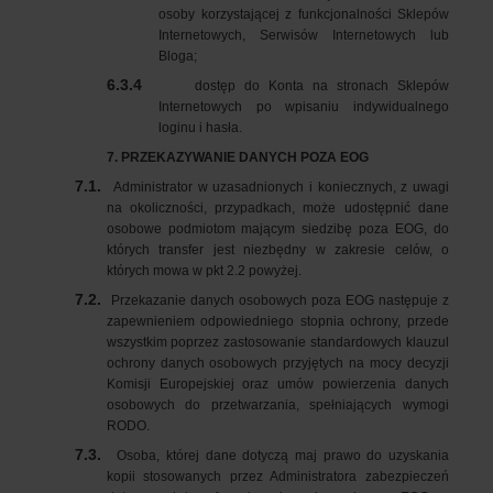
osoby korzystającej z funkcjonalności Sklepów
Internetowych, Serwisów Internetowych lub
Bloga;
6.3.4
dostęp do Konta na stronach Sklepów
Internetowych po wpisaniu indywidualnego
loginu i hasła.
7. PRZEKAZYWANIE DANYCH POZA EOG
7.1.
Administrator w uzasadnionych i koniecznych, z uwagi
na okoliczności, przypadkach, może udostępnić dane
osobowe podmiotom mającym siedzibę poza EOG, do
których transfer jest niezbędny w zakresie celów, o
których mowa w pkt 2.2 powyżej.
7.2.
Przekazanie danych osobowych poza EOG następuje z
zapewnieniem odpowiedniego stopnia ochrony, przede
wszystkim poprzez zastosowanie standardowych klauzul
ochrony danych osobowych przyjętych na mocy decyzji
Komisji Europejskiej oraz umów powierzenia danych
osobowych do przetwarzania, spełniających wymogi
RODO.
7.3.
Osoba, której dane dotyczą maj prawo do uzyskania
kopii stosowanych przez Administratora zabezpieczeń