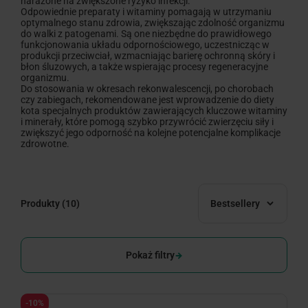
narażone na zwiększone ryzyko infekcji.
Odpowiednie preparaty i witaminy pomagają w utrzymaniu
optymalnego stanu zdrowia, zwiększając zdolność organizmu
do walki z patogenami. Są one niezbędne do prawidłowego
funkcjonowania układu odpornościowego, uczestnicząc w
produkcji przeciwciał, wzmacniając barierę ochronną skóry i
błon śluzowych, a także wspierając procesy regeneracyjne
organizmu.
Do stosowania w okresach rekonwalescencji, po chorobach
czy zabiegach, rekomendowane jest wprowadzenie do diety
kota specjalnych produktów zawierających kluczowe witaminy
i minerały, które pomogą szybko przywrócić zwierzęciu siły i
zwiększyć jego odporność na kolejne potencjalne komplikacje
zdrowotne.
Produkty
(10)
Bestsellery
Pokaż filtry
-10%