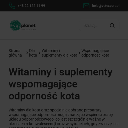
h
+48 22 122 11 99
help@vetexpert.pl
Dosta
?
Strona
Dla
Witaminy i
Wspomagające
główna
kota
suplementy dla kota
odporność kota
Witaminy i suplementy
wspomagające
odporność kota
Witaminy dla kota oraz specjalnie dobrane preparaty
wspomagające odporność mogą znacząco wspierać pracę
układu odpornościowego, co jest szczególnie ważne w
okresach rekonwalescencji oraz w sytuacjach, gdy zwierzę jest