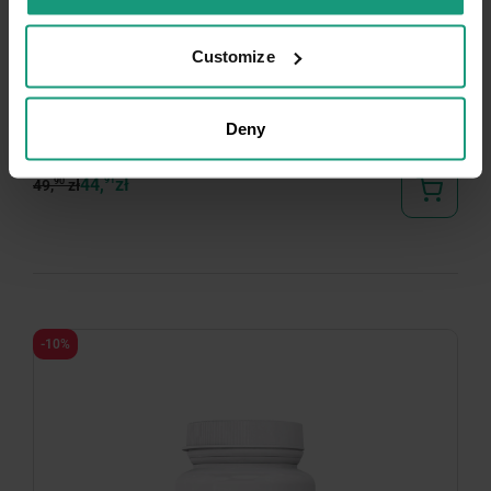
VETAMINEX SMALL BREED&CATS - preparat
witaminowo-mineralny dla psów ras małych i
Customize
kotów
Deny
4.8 (35)
44,
91
zł
90
49,
zł
-10%