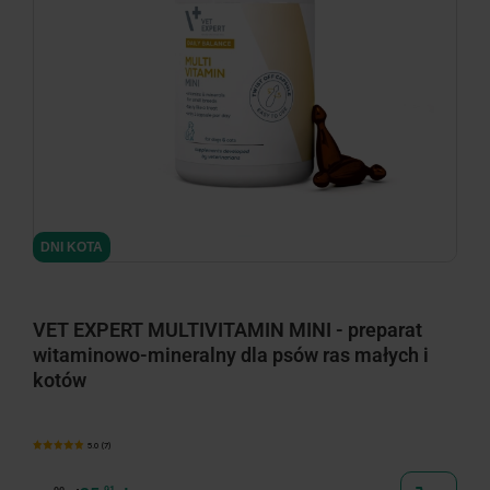
minimize
DNI KOTA
VET EXPERT MULTIVITAMIN MINI - preparat
witaminowo-mineralny dla psów ras małych i
kotów
5.0 (7)