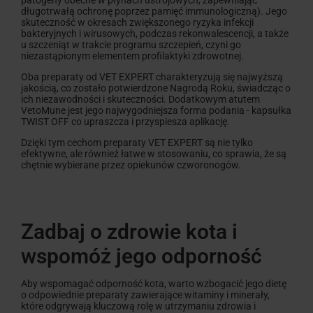
długotrwałą ochronę poprzez pamięć immunologiczną). Jego
skuteczność w okresach zwiększonego ryzyka infekcji
bakteryjnych i wirusowych, podczas rekonwalescencji, a także
u szczeniąt w trakcie programu szczepień, czyni go
niezastąpionym elementem profilaktyki zdrowotnej.
Oba preparaty od VET EXPERT charakteryzują się najwyższą
jakością, co zostało potwierdzone Nagrodą Roku, świadcząc o
ich niezawodności i skuteczności. Dodatkowym atutem
VetoMune jest jego najwygodniejsza forma podania - kapsułka
TWIST OFF co upraszcza i przyspiesza aplikację.
Dzięki tym cechom preparaty VET EXPERT są nie tylko
efektywne, ale również łatwe w stosowaniu, co sprawia, że są
chętnie wybierane przez opiekunów czworonogów.
Zadbaj o zdrowie kota i
wspomóż jego odporność
Aby wspomagać odporność kota, warto wzbogacić jego dietę
o odpowiednie preparaty zawierające witaminy i minerały,
które odgrywają kluczową rolę w utrzymaniu zdrowia i