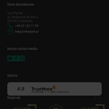
Dane kontaktowe
Vet Planet
ul. Brukowa 36 lok.2
05-092 Łomianki
+48 22 122 11 99
help@vetexpert.pl
Nasze social media
Opinie
4.9
Na podstawie
41 627
opinii
z całego okresu
Nagrody