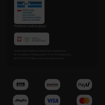
Podmiot nadzorujący:
Wojewódzki Inspektorat Weterynarii w Bydgoszczy
ul. Powstańców Wielkopolskich 10, 85-090 Bydgoszcz,
tel: 523392100 https://www.wiw.bydgoszcz.pl/