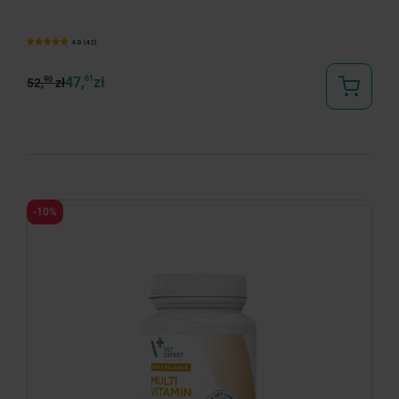
4.9 (42)
47,
61
zł
90
52,
zł
-10%