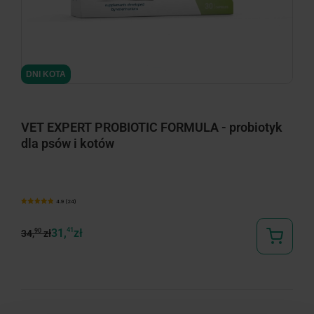
minimize
DNI KOTA
VET EXPERT PROBIOTIC FORMULA - probiotyk
dla psów i kotów
4.9 (24)
31,
41
zł
90
34,
zł