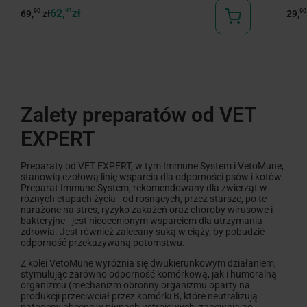
62,
91
zł
90
90
69,
zł
29,
Zalety preparatów od VET
EXPERT
Preparaty od VET EXPERT, w tym Immune System i VetoMune,
stanowią czołową linię wsparcia dla odporności psów i kotów.
Preparat Immune System, rekomendowany dla zwierząt w
różnych etapach życia - od rosnących, przez starsze, po te
narażone na stres, ryzyko zakażeń oraz choroby wirusowe i
bakteryjne - jest nieocenionym wsparciem dla utrzymania
zdrowia. Jest również zalecany suką w ciąży, by pobudzić
odporność przekazywaną potomstwu.
Z kolei VetoMune wyróżnia się dwukierunkowym działaniem,
stymulując zarówno odporność komórkową, jak i humoralną
organizmu (mechanizm obronny organizmu oparty na
produkcji przeciwciał przez komórki B, które neutralizują
patogeny obecne w płynach ustrojowych, zapewniając