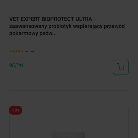
VET EXPERT BIOPROTECT ULTRA –
zaawansowany probiotyk wspierający przewód
pokarmowy psów...
5.0 (189)
95,
90
zł
-10%