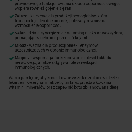
prawidłowego funkcjonowania układu odpornościowego;
wspiera również gojenie się ran.
Żelazo
- kluczowe dla produkcji hemoglobiny, która
transportuje tlen do komórek; polecany również na
wzmocnienie odporności.
Selen
- działa synergicznie z witaminą E jako antyoksydant,
pomagając w ochronie przed infekcjami.
Miedź
- ważna dla produkcji białek i enzymów
uczestniczących w obronie immunologicznej.
Magnez
- wspomaga funkcjonowanie mięśni i układu
nerwowego, a także odgrywa rolę w reakcjach
immunologicznych.
Warto pamiętać, aby konsultować wszelkie zmiany w diecie z
lekarzem weterynarii, tak żeby uniknąć przedawkowania
witamin i minerałów oraz zapewnić kotu zbilansowaną dietę.