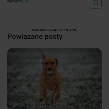
35,
91
zł
90
39,
zł
Pokazywane od 1 do 10
(z 10)
Powiązane posty