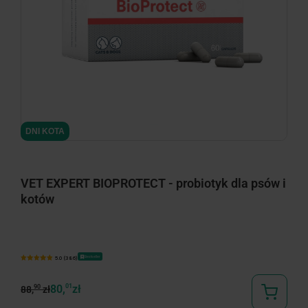
minimize
DNI KOTA
VET EXPERT BIOPROTECT - probiotyk dla psów i
kotów
Bestseller
5.0 (386)
80,
01
zł
90
88,
zł