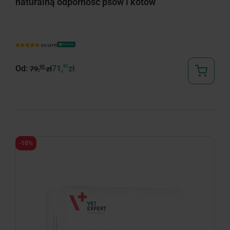
naturalną odporność psów i kotów
Bestseller
5.0 (477)
Od:
71,
91
zł
90
79,
zł
-10%