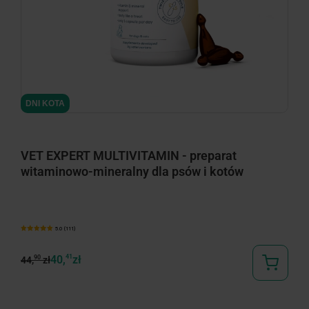
minimize
DNI KOTA
VET EXPERT MULTIVITAMIN - preparat
witaminowo-mineralny dla psów i kotów
5.0 (111)
40,
41
zł
90
44,
zł