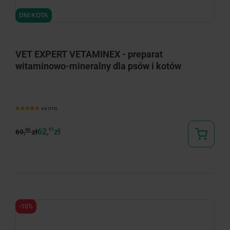
minimize
minimize
DNI KOTA
DNI KOTA
VET EXPERT VETAMINEX - preparat
witaminowo-mineralny dla psów i kotów
4.9 (172)
62,
91
zł
90
69,
zł
-10%