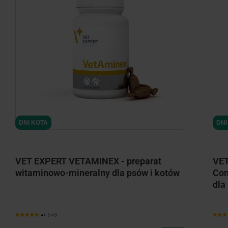
minimize
DNI KOTA
DNI
VET EXPERT VETAMINEX - preparat
VET
witaminowo-mineralny dla psów i kotów
Con
dla
4.9 (172)