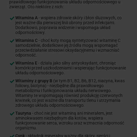
prawidłowego funkcjonowania układu odpornościowego u
zwierząt. Oto niektóre z nich:
Witamina A
- wspiera zdrowie skóry i błon śluzowych, co
jest ważne dla pierwszej linii obrony przed infekcjami.
Dodatkowo, poprawia widzenie i wspomaga układ
odpornościowy.
Witamina C
- choć koty mogą syntetyzować witaminę C
samodzielnie, dodatkowe jej źródła mogą wspomagać
przeciwdziałanie stresowi oksydacyjnemu i wzmacniać
odporność.
Witamina E
- działa jako silny antyoksydant, chroniąc
komórki przed uszkodzeniami i wspierając funkcjonowanie
układu odpornościowego.
Witaminy z grupy B
(w tym B1, B2, B6, B12, niacyna, kwas
foliowy, biotyna) - niezbędne dla prawidłowego
metabolizmu i funkcjonowania układu nerwowego.
Witaminy te wspomagają również produkcję czerwonych
krwinek, co jest ważne dla transportu tlenu i utrzymania
zdrowego układu odpornościowego.
Tauryna
- choć nie jest witaminą ani minerałem, jest
aminokwasem niezbędnym dla kotów, wspiera
funkcjonowanie serca, wzroku oraz wzmacnia odporność
organizmu.
Cynk
- składnik mineralny ważny dla skóry, sierści i