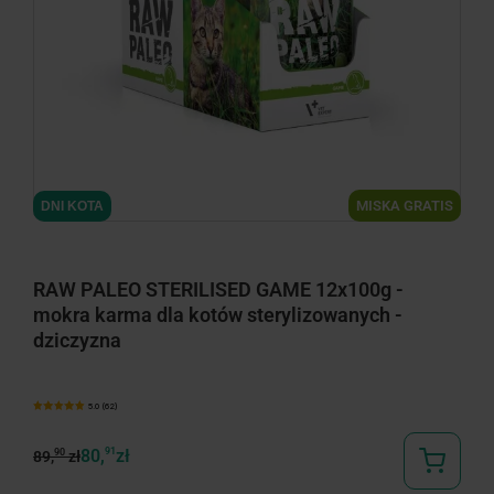
MISKA GRATIS
DNI KOTA
RAW PALEO STERILISED GAME 12x100g -
mokra karma dla kotów sterylizowanych -
dziczyzna
5.0 (62)
80,
91
zł
90
89,
zł