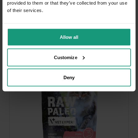
provided to them or that they’ve collected from your use
of their services.
7,
19
zł
99
7,
zł
Allow all
Customize
-10%
Deny