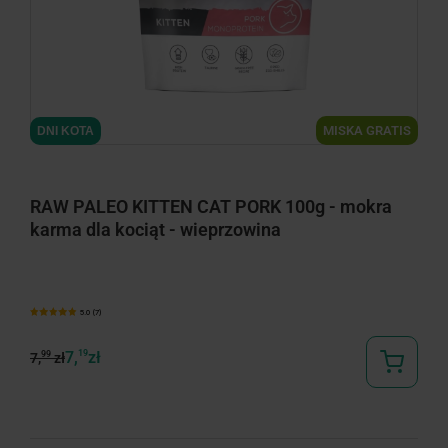
MISKA GRATIS
DNI KOTA
RAW PALEO KITTEN CAT PORK 100g - mokra
karma dla kociąt - wieprzowina
5.0 (7)
7,
19
zł
99
7,
zł