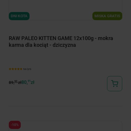
MISKA GRATIS
DNI KOTA
RAW PALEO KITTEN GAME 12x100g - mokra
karma dla kociąt - dziczyzna
5.0 (21)
80,
91
zł
90
89,
zł
-10%