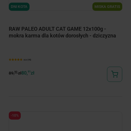
MISKA GRATIS
DNI KOTA
RAW PALEO ADULT CAT GAME 12x100g -
mokra karma dla kotów dorosłych - dziczyzna
4.9 (75)
80,
91
zł
90
89,
zł
-10%