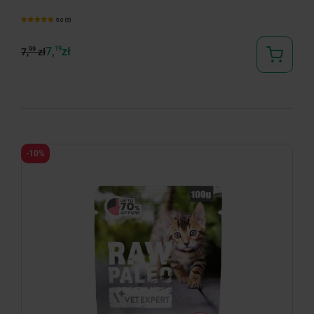
5.0 (5)
7,
19
zł
99
7,
zł
-10%