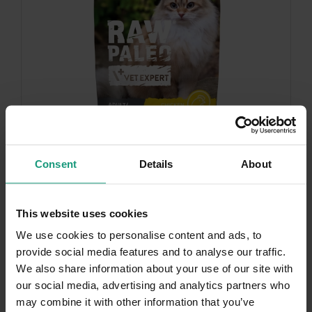
Consent
Details
About
MISKA GRATIS
DNI KOTA
This website uses cookies
RAW PALEO ADULT/STERILISED CAT CHICKEN
We use cookies to personalise content and ads, to
100g - mokra karma dla kotów dorosłych i...
provide social media features and to analyse our traffic.
We also share information about your use of our site with
our social media, advertising and analytics partners who
may combine it with other information that you’ve
5.0 (6)