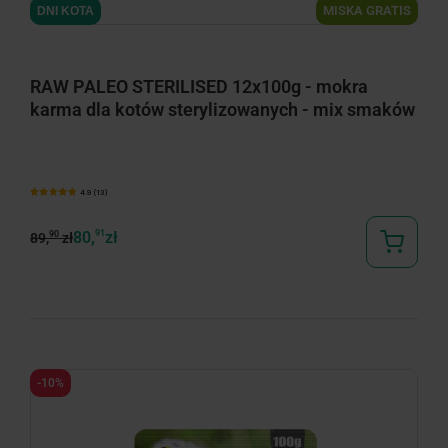
MISKA GRATIS
DNI KOTA
RAW PALEO STERILISED 12x100g - mokra
karma dla kotów sterylizowanych - mix smaków
4.9 (13)
80,
91
zł
90
89,
zł
-10%