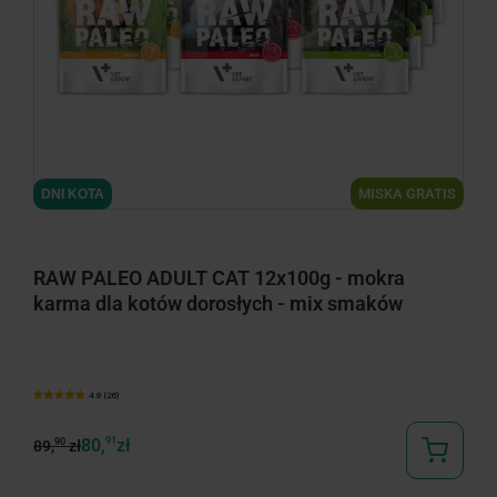
MISKA GRATIS
DNI KOTA
RAW PALEO ADULT CAT 12x100g - mokra
karma dla kotów dorosłych - mix smaków
4.9 (26)
80,
91
zł
90
89,
zł