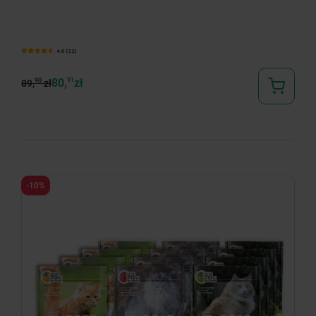
4.6 (22)
80,
91
zł
90
89,
zł
-10%