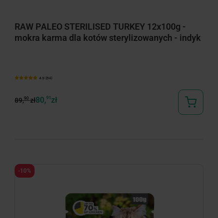
RAW PALEO STERILISED TURKEY 12x100g -
mokra karma dla kotów sterylizowanych - indyk
4.9 (64)
80,
91
zł
90
89,
zł
-10%