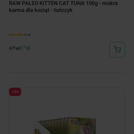
RAW PALEO KITTEN CAT TUNA 100g - mokra
karma dla kociąt - tuńczyk
4.9 (9)
7,
19
zł
99
7,
zł
-10%