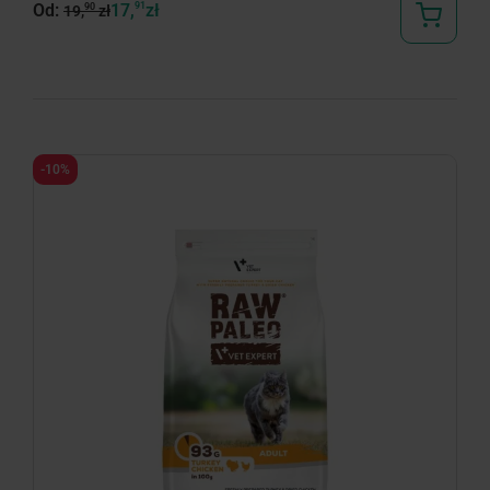
Od:
17,
91
zł
90
19,
zł
-10%