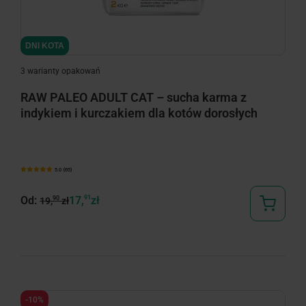
DNI KOTA
3 warianty opakowań
RAW PALEO ADULT CAT – sucha karma z
indykiem i kurczakiem dla kotów dorosłych
5.0 (65)
Od:
17,
91
zł
90
19,
zł
-10%