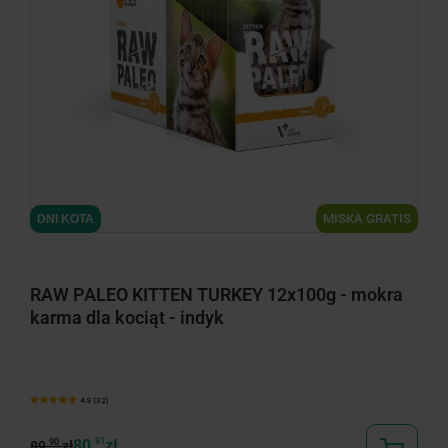
MISKA GRATIS
DNI KOTA
RAW PALEO KITTEN TURKEY 12x100g - mokra
karma dla kociąt - indyk
4.9 (32)
80,
91
zł
90
89,
zł