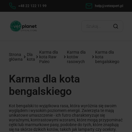
help@vetexpert.pl
Dostawa od 0 zł
?
Karma dla
Karma dla
Karma dla
Strona
Dla
kota Raw
kotów
kota
główna
kota
Paleo
rasowych
bengalskiego
Karma dla kota
bengalskiego
Kot bengalski to wyjątkowa rasa, która wyróżnia się swoim
wyglądem i wysokim poziomem energii. Zwierzęta te mają
unikatowe umaszczenie - ich futro charakteryzuje się
wyraźnymi, kontrastowymi wzorami, które mogą przypominać
cętki lub marmurkowe pasy, podobne do tych, które znajdują
się na skórze dzikich kotów, takich jak lamparty czy oceloty.