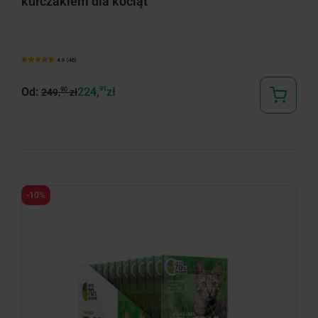
kurczakiem dla kociąt
4.9 (46)
Od:
224,
91
zł
90
249,
zł
-10%