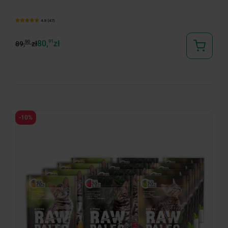
4.9 (47)
80,
91
zł
90
89,
zł
-10%