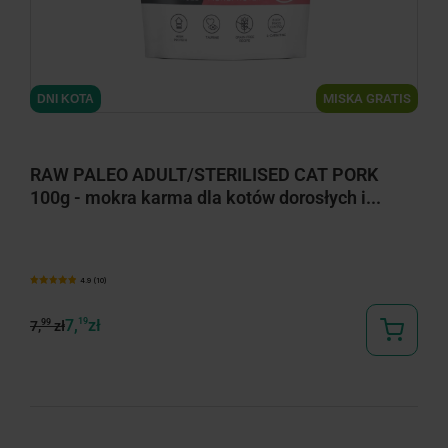
MISKA GRATIS
DNI KOTA
RAW PALEO ADULT/STERILISED CAT PORK
100g - mokra karma dla kotów dorosłych i...
4.9 (10)
7,
19
zł
99
7,
zł