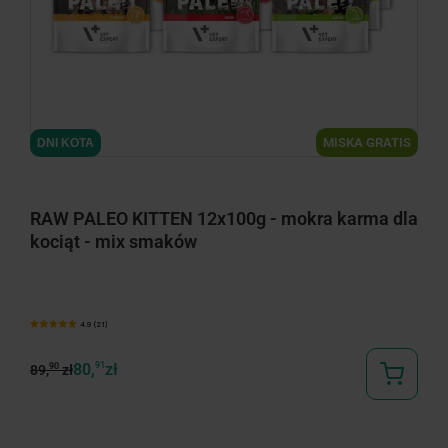
MISKA GRATIS
DNI KOTA
RAW PALEO KITTEN 12x100g - mokra karma dla
kociąt - mix smaków
4.9 (21)
80,
91
zł
90
89,
zł