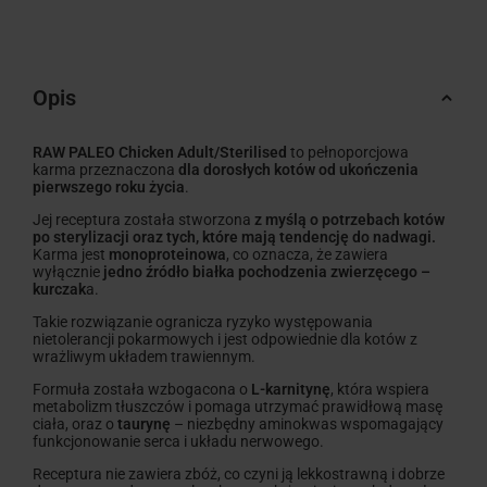
Opis
RAW PALEO Chicken Adult/Sterilised
to pełnoporcjowa
karma przeznaczona
dla dorosłych kotów od ukończenia
pierwszego roku życia
.
Jej receptura została stworzona
z myślą o potrzebach kotów
po sterylizacji oraz tych, które mają tendencję do nadwagi.
Karma jest
monoproteinowa
, co oznacza, że zawiera
wyłącznie
jedno źródło białka pochodzenia zwierzęcego –
kurczak
a.
Takie rozwiązanie ogranicza ryzyko występowania
nietolerancji pokarmowych i jest odpowiednie dla kotów z
wrażliwym układem trawiennym.
Formuła została wzbogacona o
L-karnitynę
, która wspiera
metabolizm tłuszczów i pomaga utrzymać prawidłową masę
ciała, oraz o
taurynę
– niezbędny aminokwas wspomagający
funkcjonowanie serca i układu nerwowego.
Receptura nie zawiera zbóż, co czyni ją lekkostrawną i dobrze