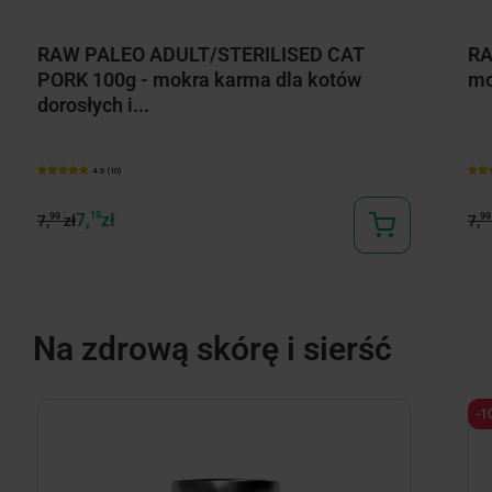
RAW PALEO ADULT/STERILISED CAT
RA
PORK 100g - mokra karma dla kotów
mo
dorosłych i...
4.9 (10)
7,
19
zł
99
99
7,
zł
7,
Na zdrową skórę i sierść
-1