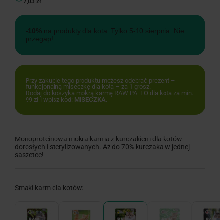
7,03 zł
-10%
na produkty dla kota. Tylko 5-10 sierpnia. Nie
przegap!
Przy zakupie tego produktu możesz odebrać prezent –
funkcjonalną miseczkę dla kota – za 1 grosz.
Dodaj do koszyka mokrą karmę RAW PALEO dla kota za min.
99 zł i wpisz kod:
MISECZKA
.
Monoproteinowa mokra karma z kurczakiem dla kotów
dorosłych i sterylizowanych. Aż do 70% kurczaka w jednej
saszetce!
Smaki karm dla kotów: