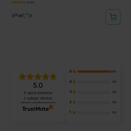
4.9 (47)
7,
19
zł
99
9
7,
zł
7,
5
100%
4
0%
5.0
3
0%
6
opinii klientów
z całego okresu
2
0%
zebranych i zweryfikowanych przez
1
0%