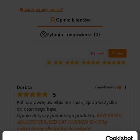
Jak zbieramy opinie?
Opinie klientów
Pytania i odpowiedzi (0)
Wyczyść
Szukaj
Dorota
zweryfikowano
5
Kot naprawdę uwielbia ten smak, zjada wszystko
do ostatniego kęsa.
Opinia dotyczy podobnego produktu:
RAW PALEO
ADULT/STERILISED CAT CHICKEN 12x100g -
mokra karma dla kotów dorosłych i
sterylizowanych - kurczak