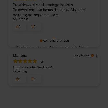
świetnym klientom. Dziękujemy raz jeszcze!
Prawidłowy skład dla małego kociaka.
Pełnowartościowa karma dla kotów. Mój kotek
czuje się po niej znakomicie.
10/20/2025
0
0
Komentarz sklepu
Dziękujemy za pozostawienie nam tak dobrej
opinii. Naszym priorytetem jest satysfakcja
Marlena
zweryfikowano
klienta i Twoja recenzja potwierdza nasze
5
wysiłki - dziękujemy raz jeszcze i mamy
Ocena klienta:
Doskonale
nadzieję - do szybkiego zobaczenia!
4/12/2026
0
0