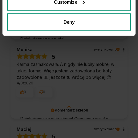
Customize
4/13/2026
0
0
Deny
Komentarz sklepu
Dziękujemy za opinię!
Monika
zweryfikowano
5
Karma zasmakowała. A nigdy nie lubiły mokrej w
takiej formie. Więc jestem zadowolona bo koty
zadowolone 👍🏼 jeszcze tu wrócę po więcej 🙂
4/3/2026
0
0
Komentarz sklepu
Dziękujemy za miłe słowa! Cieszymy się, że
zakup przeszedł bezproblemowo, oraz, że
Maciej
zweryfikowano
możemy zapewnić odpowiednią obsługę tak
5