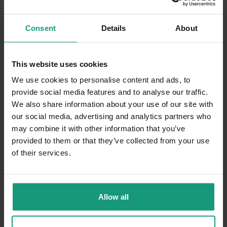
7/13/2026
0
0
Consent
Details
About
Komentarz sklepu
Dziękujemy i pozdrawiamy serdecznie!
This website uses cookies
Józef
zweryfikowano
We use cookies to personalise content and ads, to
5
provide social media features and to analyse our traffic.
Odpowiednia dla kotów po zabiegu sterylizacji.
We also share information about your use of our site with
Świetna karma dla kota
our social media, advertising and analytics partners who
6/9/2026
may combine it with other information that you’ve
0
0
provided to them or that they’ve collected from your use
of their services.
Komentarz sklepu
Dziękujemy za miłe słowa! Cieszymy się, że
zakup przeszedł bezproblemowo, oraz, że
Allow all
Józef
zweryfikowano
możemy zapewnić odpowiednią obsługę tak
5
świetnym klientom. Dziękujemy raz jeszcze!
Tą karmę je mój kot Antoni. Innych nie je.