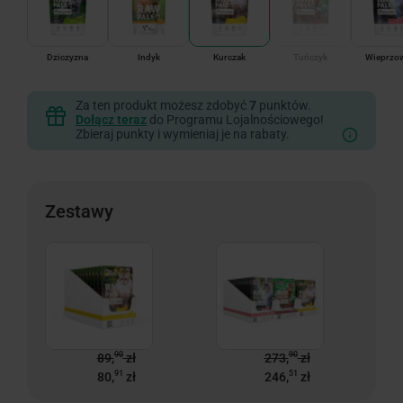
Dziczyzna
Indyk
Kurczak
Tuńczyk
Wieprzo
Za ten produkt możesz zdobyć
7
punktów.
Dołącz teraz
do Programu Lojalnościowego!
Zbieraj punkty i wymieniaj je na rabaty.
Zestawy
90
90
89,
zł
273,
zł
91
51
80,
zł
246,
zł