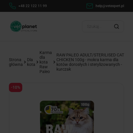
h
+48 22 122 11 99
help@vetexpert.pl
Dosta
?
Karma
RAW PALEO ADULT/STERILISED CAT
dla
Strona
Dla
CHICKEN 100g - mokra karma dla
kota
główna
kota
kotów dorosłych i sterylizowanych -
Raw
kurczak
Paleo
-10%