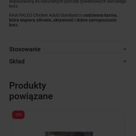
dopasowaną do naturalnych potrzeb żywieniowych dorosłego
kota.
RAW PALEO Chicken Adult/Sterilised to
codzienna karma,
która wspiera zdrowie, aktywność i dobre samopoczucie
kot
a.
Stosowanie
Skład
Produkty
powiązane
-10%
-