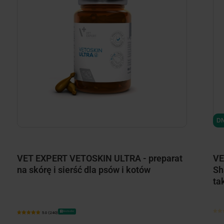
DN
VET EXPERT VETOSKIN ULTRA - preparat
VE
na skórę i sierść dla psów i kotów
Sh
ta
Bestseller
5.0 (240)