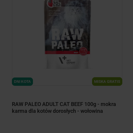
MISKA GRATIS
MISKA GRATIS
DNI KOTA
DNI KOTA
D
D
RAW PALEO ADULT CAT BEEF 100g - mokra
R
karma dla kotów dorosłych - wołowina
k