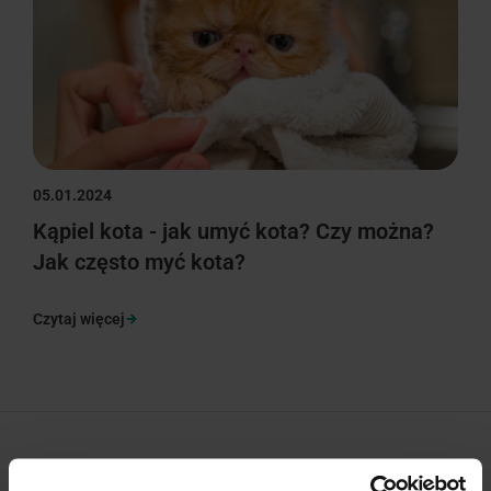
05.01.2024
Kąpiel kota - jak umyć kota? Czy można?
Jak często myć kota?
Czytaj więcej