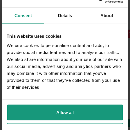
Skóra i sierść w najlepszej
formie
Consent
Details
About
-10%
-10
This website uses cookies
We use cookies to personalise content and ads, to
provide social media features and to analyse our traffic.
We also share information about your use of our site with
our social media, advertising and analytics partners who
may combine it with other information that you’ve
provided to them or that they’ve collected from your use
of their services.
Allow all
DNI KOTA
DNI