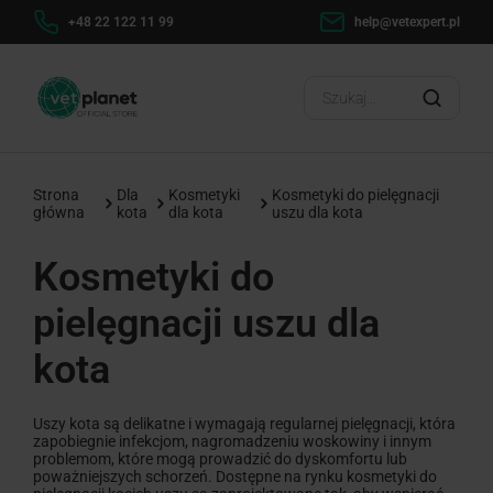
h
+48 22 122 11 99
help@vetexpert.pl
Dosta
?
Strona
Dla
Kosmetyki
Kosmetyki do pielęgnacji
główna
kota
dla kota
uszu dla kota
Kosmetyki do
pielęgnacji uszu dla
kota
Uszy kota są delikatne i wymagają regularnej pielęgnacji, która
zapobiegnie infekcjom, nagromadzeniu woskowiny i innym
problemom, które mogą prowadzić do dyskomfortu lub
poważniejszych schorzeń. Dostępne na rynku kosmetyki do