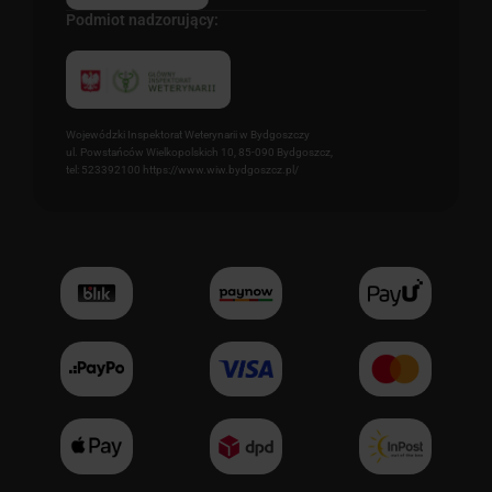
Podmiot nadzorujący:
Wojewódzki Inspektorat Weterynarii w Bydgoszczy
ul. Powstańców Wielkopolskich 10, 85-090 Bydgoszcz,
tel: 523392100 https://www.wiw.bydgoszcz.pl/