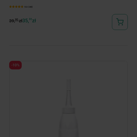
5.0 (46)
35,
91
zł
90
39,
zł
-10%