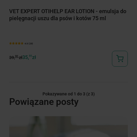
VET EXPERT OTIHELP EAR LOTION - emulsja do
pielęgnacji uszu dla psów i kotów 75 ml
4.9 (29)
35,
91
zł
90
39,
zł
Pokazywane od 1 do 3
(z 3)
Powiązane posty