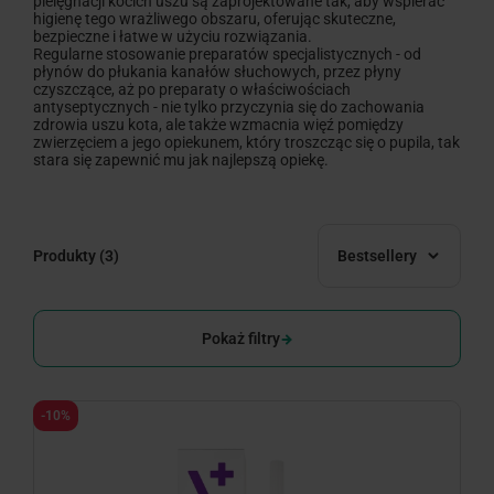
pielęgnacji kocich uszu są zaprojektowane tak, aby wspierać
higienę tego wrażliwego obszaru, oferując skuteczne,
bezpieczne i łatwe w użyciu rozwiązania.
Regularne stosowanie preparatów specjalistycznych - od
płynów do płukania kanałów słuchowych, przez płyny
czyszczące, aż po preparaty o właściwościach
antyseptycznych - nie tylko przyczynia się do zachowania
zdrowia uszu kota, ale także wzmacnia więź pomiędzy
zwierzęciem a jego opiekunem, który troszcząc się o pupila, tak
stara się zapewnić mu jak najlepszą opiekę.
Produkty
(3)
Bestsellery
Pokaż filtry
-10%