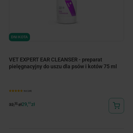
DNI KOTA
VET EXPERT EAR CLEANSER - preparat
pielęgnacyjny do uszu dla psów i kotów 75 ml
5.0 (25)
29,
61
zł
90
32,
zł