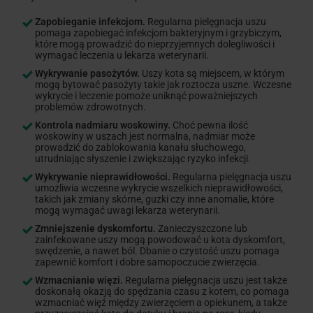
Zapobieganie infekcjom.
Regularna pielęgnacja uszu
pomaga zapobiegać infekcjom bakteryjnym i grzybiczym,
które mogą prowadzić do nieprzyjemnych dolegliwości i
wymagać leczenia u lekarza weterynarii.
Wykrywanie pasożytów.
Uszy kota są miejscem, w którym
mogą bytować pasożyty takie jak roztocza uszne. Wczesne
wykrycie i leczenie pomoże uniknąć poważniejszych
problemów zdrowotnych.
Kontrola nadmiaru woskowiny.
Choć pewna ilość
woskowiny w uszach jest normalna, nadmiar może
prowadzić do zablokowania kanału słuchowego,
utrudniając słyszenie i zwiększając ryzyko infekcji.
Wykrywanie nieprawidłowości.
Regularna pielęgnacja uszu
umożliwia wczesne wykrycie wszelkich nieprawidłowości,
takich jak zmiany skórne, guzki czy inne anomalie, które
mogą wymagać uwagi lekarza weterynarii.
Zmniejszenie dyskomfortu.
Zanieczyszczone lub
zainfekowane uszy mogą powodować u kota dyskomfort,
swędzenie, a nawet ból. Dbanie o czystość uszu pomaga
zapewnić komfort i dobre samopoczucie zwierzęcia.
Wzmacnianie więzi.
Regularna pielęgnacja uszu jest także
doskonałą okazją do spędzania czasu z kotem, co pomaga
wzmacniać więź między zwierzęciem a opiekunem, a także