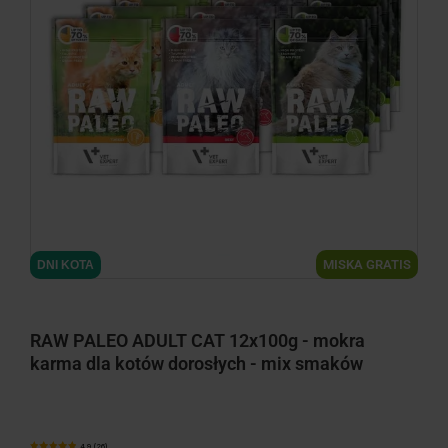
minimize
MISKA GRATIS
DNI KOTA
RAW PALEO ADULT CAT 12x100g - mokra
karma dla kotów dorosłych - mix smaków
4.9 (26)