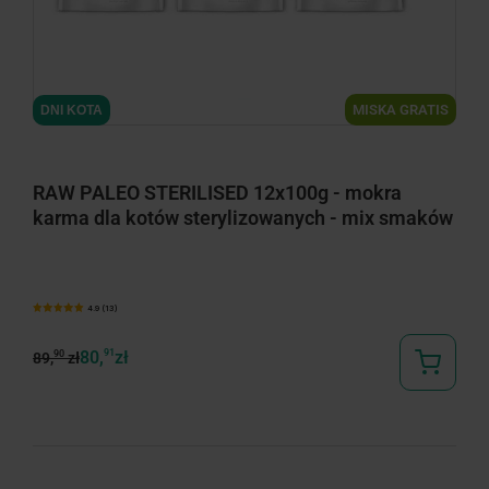
minimize
MISKA GRATIS
DNI KOTA
RAW PALEO STERILISED 12x100g - mokra
karma dla kotów sterylizowanych - mix smaków
4.9 (13)
80,
91
zł
90
89,
zł