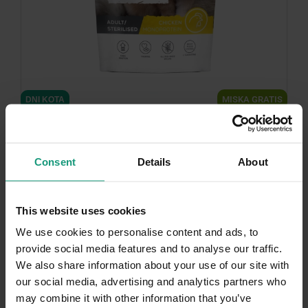
minimize
MISKA GRATIS
DNI KOTA
RAW PALEO ADULT/STERILISED CAT CHICKEN
Consent
Details
About
100g - mokra karma dla kotów dorosłych i...
This website uses cookies
5.0 (6)
We use cookies to personalise content and ads, to
provide social media features and to analyse our traffic.
7,
19
zł
99
7,
zł
We also share information about your use of our site with
our social media, advertising and analytics partners who
may combine it with other information that you’ve