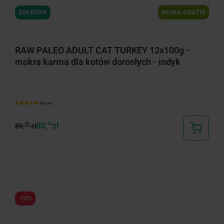
minimize
MISKA GRATIS
DNI KOTA
RAW PALEO ADULT CAT TURKEY 12x100g -
mokra karma dla kotów dorosłych - indyk
5.0 (41)
80,
91
zł
90
89,
zł
-10%