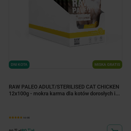
minimize
MISKA GRATIS
DNI KOTA
RAW PALEO ADULT/STERILISED CAT CHICKEN
12x100g - mokra karma dla kotów dorosłych i...
5.0 (6)
80,
91
zł
90
89,
zł