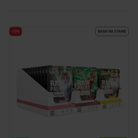
-10%
BRAK NA STANIE
minimize