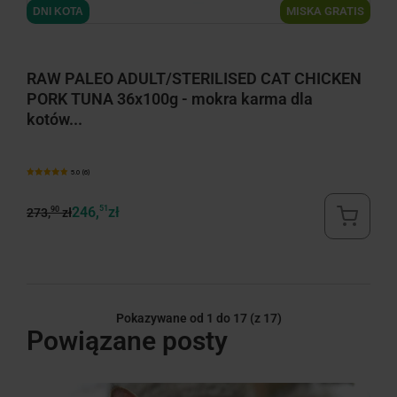
MISKA GRATIS
DNI KOTA
RAW PALEO ADULT/STERILISED CAT CHICKEN
PORK TUNA 36x100g - mokra karma dla
kotów...
5.0 (6)
246,
51
zł
90
273,
zł
Pokazywane od 1 do 17
(z 17)
Powiązane posty