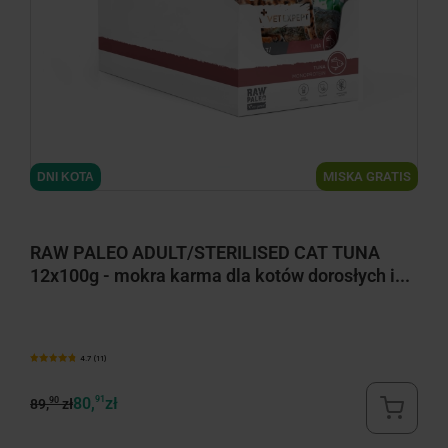
minimize
MISKA GRATIS
DNI KOTA
RAW PALEO ADULT/STERILISED CAT TUNA
12x100g - mokra karma dla kotów dorosłych i...
4.7 (11)
80,
91
zł
90
89,
zł