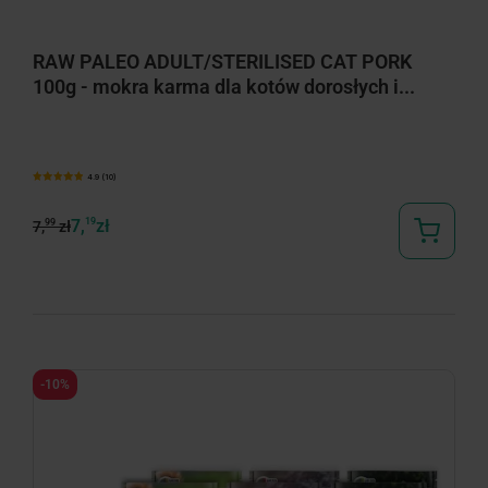
RAW PALEO ADULT/STERILISED CAT PORK
100g - mokra karma dla kotów dorosłych i...
4.9 (10)
7,
19
zł
99
7,
zł
-10%