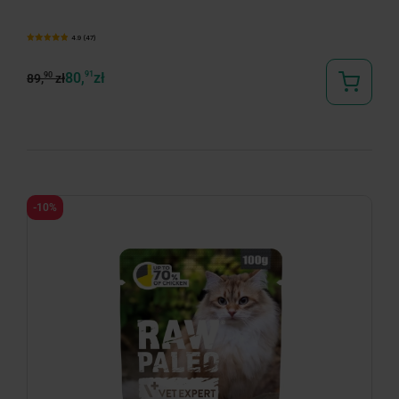
4.9 (47)
80,
91
zł
90
89,
zł
-10%