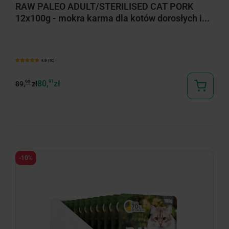
RAW PALEO ADULT/STERILISED CAT PORK
12x100g - mokra karma dla kotów dorosłych i...
4.9 (10)
80,
91
zł
90
89,
zł
-10%