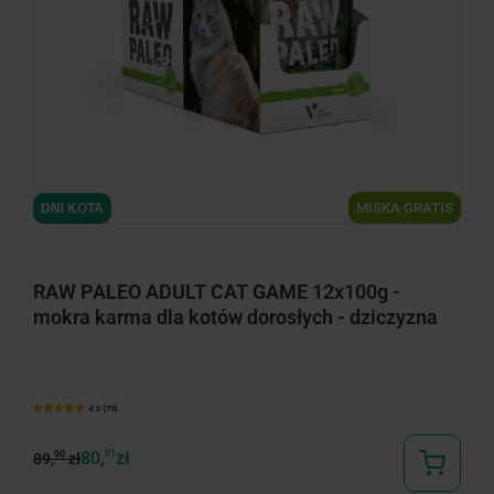
minimize
MISKA GRATIS
DNI KOTA
RAW PALEO ADULT CAT GAME 12x100g -
mokra karma dla kotów dorosłych - dziczyzna
4.9 (75)
80,
91
zł
90
89,
zł