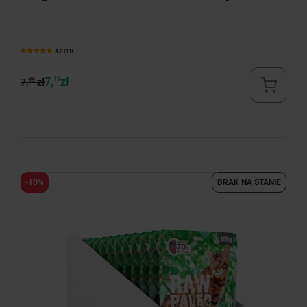
4.7 (11)
7,
19
zł
99
7,
zł
-10%
BRAK NA STANIE