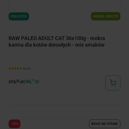
minimize
MISKA GRATIS
DNI KOTA
RAW PALEO ADULT CAT 36x100g - mokra
karma dla kotów dorosłych - mix smaków
5.0 (11)
246,
51
zł
90
273,
zł
-10%
BRAK NA STANIE