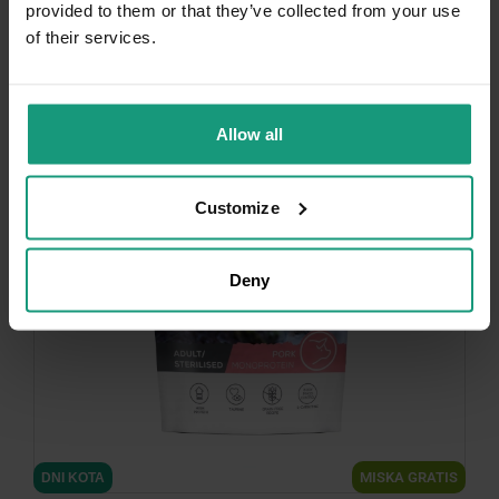
provided to them or that they’ve collected from your use
of their services.
-10%
Allow all
Customize
Deny
minimize
MISKA GRATIS
DNI KOTA