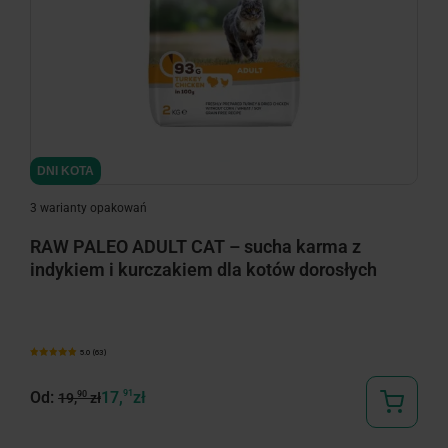
minimize
DNI KOTA
3 warianty opakowań
RAW PALEO ADULT CAT – sucha karma z
indykiem i kurczakiem dla kotów dorosłych
5.0 (63)
Od:
17,
91
zł
90
19,
zł