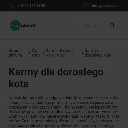
help@vetexpert.pl
Dostawa od 0 zł
Wysyłka w
?
Strona
Dla
Karma dla kota
Karmy dla
główna
kota
Raw Paleo
dorosłego kota
Karmy dla dorosłego
kota
Dorosły kot potrzebuje odpowiednio zbilansowanej diety, która
zaspokoi wszystkie jego potrzeby żywieniowe i wpisze się w
oczekiwania dotyczące smaku i konsystencji. Najlepsze karmy
dla kotów powinny być źródłem wysokiej jakości tauryny oraz
witamin i składników mineralnych (m.in. wapnia i fosforu) oraz
olejów. Za najkorzystniejszy dla pupila sposób żywienia uznaje
się stosowanie mokrej karmy dla kotów. To pokarm, którego