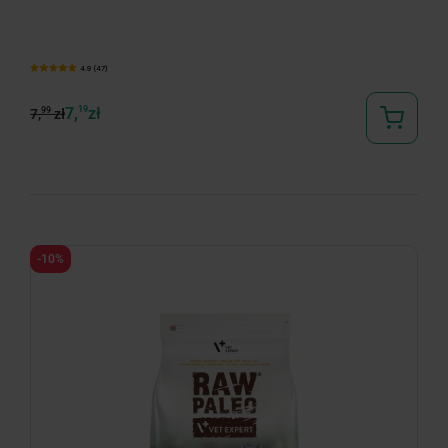
4.9 (47)
7,
19
zł
99
7,
zł
-10%