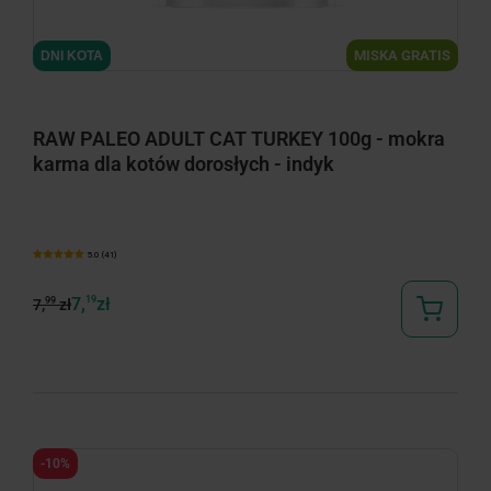
minimize
MISKA GRATIS
DNI KOTA
RAW PALEO ADULT CAT TURKEY 100g - mokra
karma dla kotów dorosłych - indyk
5.0 (41)
7,
19
zł
99
7,
zł
-10%