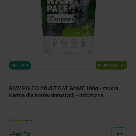
minimize
MISKA GRATIS
DNI KOTA
RAW PALEO ADULT CAT GAME 100g - mokra
karma dla kotów dorosłych - dziczyzna
4.9 (75)
7,
19
zł
99
7,
zł