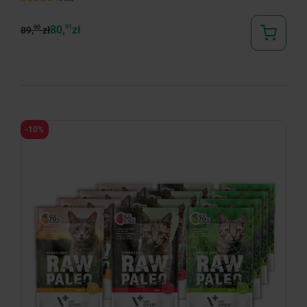
80,
91
zł
90
89,
zł
-10%