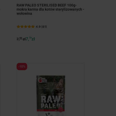
RAW PALEO STERILISED BEEF 100g-
-
mokra karma dla kotów sterylizowanych -
wołowina
4.9 (61)
7,
19
zł
99
7,
zł
-10%