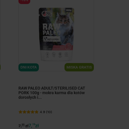
minimize
MISKA GRATIS
DNI KOTA
RAW PALEO ADULT/STERILISED CAT
PORK 100g - mokra karma dla kotów
dorosłych i...
4.9 (10)
7,
19
zł
99
7,
zł