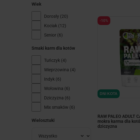
Wiek
Dorosły
(20)
-10%
Kociak
(12)
Senior
(6)
Smaki karm dla kotów
Tuńczyk
(4)
Wieprzowina
(4)
Indyk
(6)
minim
Wołowina
(6)
DNI KOTA
Dziczyzna
(6)
Mix smaków
(6)
RAW PALEO ADULT C
Wielosztuki
mokra karma dla kotó
dziczyzna