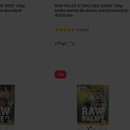
T BEEF 100g -
RAW PALEO STERILISED GAME 100g -
w dorosłych -
mokra karma dla kotów sterylizowanych 
dziczyzna
5.0 (62)
7,
19
zł
99
7,
zł
-10%