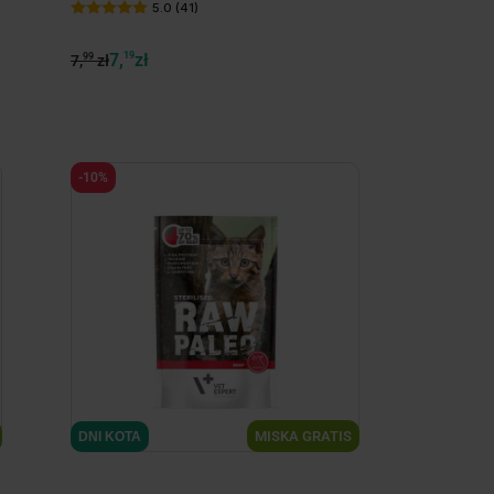
5.0 (41)
7,
19
zł
99
7,
zł
-10%
minimize
MISKA GRATIS
DNI KOTA