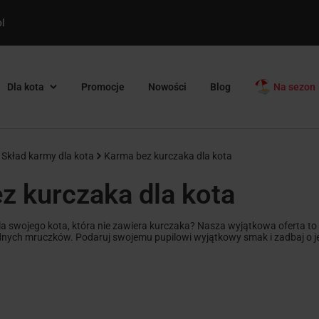
l
Dla kota
Promocje
Nowości
Blog
Na sezon
Skład karmy dla kota
Karma bez kurczaka dla kota
z kurczaka dla kota
la swojego kota, która nie zawiera kurczaka? Nasza wyjątkowa oferta to 
dnych mruczków. Podaruj swojemu pupilowi wyjątkowy smak i zadbaj o je