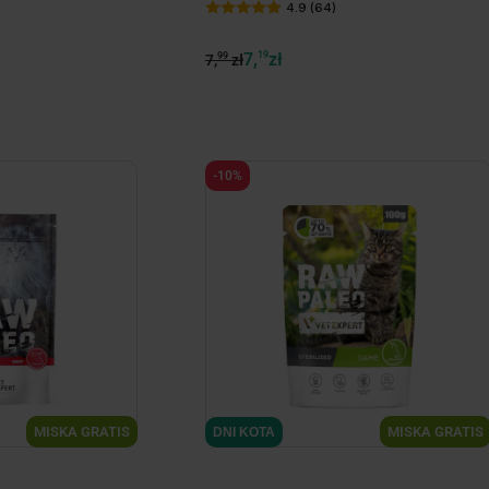
4.9 (64)
7,
19
zł
99
7,
zł
-10%
ize
minimize
MISKA GRATIS
MISKA GRATIS
DNI KOTA