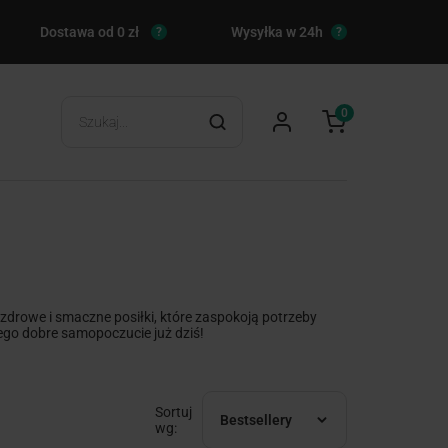
Dostawa od 0 zł
Wysyłka w 24h
?
?
0
zdrowe i smaczne posiłki, które zaspokoją potrzeby
go dobre samopoczucie już dziś!
Sortuj
Bestsellery
wg: