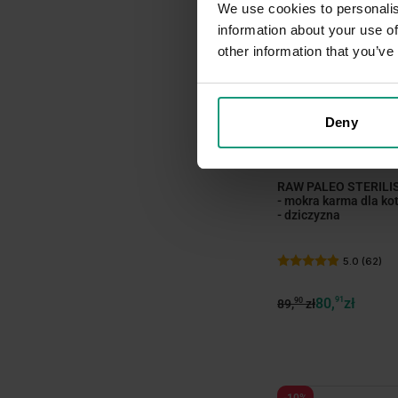
We use cookies to personalis
information about your use of
other information that you’ve
minim
Deny
DNI KOTA
RAW PALEO STERILI
- mokra karma dla ko
- dziczyzna
5.0 (62)
80,
91
zł
90
89,
zł
-10%