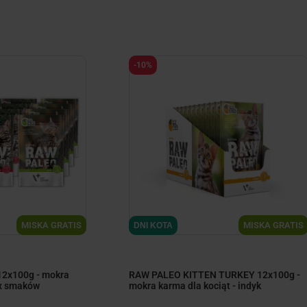
-10%
ize
minimize
MISKA GRATIS
MISKA GRATIS
DNI KOTA
2x100g - mokra
RAW PALEO KITTEN TURKEY 12x100g -
ix smaków
mokra karma dla kociąt - indyk