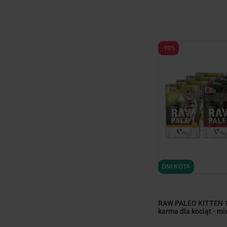
-10%
minim
DNI KOTA
RAW PALEO KITTEN 1
karma dla kociąt - m