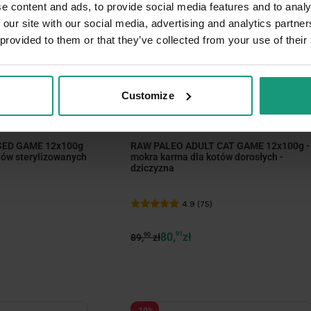
e content and ads, to provide social media features and to analy
 our site with our social media, advertising and analytics partn
 provided to them or that they’ve collected from your use of their
ize
minimize
Customize
MISKA GRATIS
MISKA GRATIS
DNI KOTA
SED GAME 12x100g
RAW PALEO ADULT CAT GAME 12x100g -
tów sterylizowanych
mokra karma dla kotów dorosłych -
dziczyzna
4.9 (75)
80,
91
zł
90
89,
zł
-10%