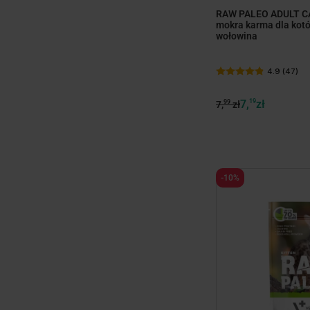
RAW PALEO ADULT CA
mokra karma dla kotó
wołowina
4.9 (47)
7,
19
zł
99
7,
zł
-10%