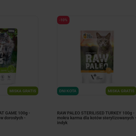
-10%
ize
minimize
MISKA GRATIS
MISKA GRATIS
DNI KOTA
AT GAME 100g -
RAW PALEO STERILISED TURKEY 100g -
w dorosłych -
mokra karma dla kotów sterylizowanych 
indyk