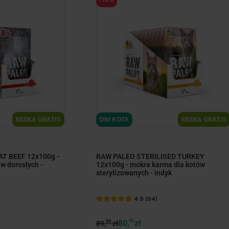
ize
minimize
MISKA GRATIS
MISKA GRATIS
DNI KOTA
T BEEF 12x100g -
RAW PALEO STERILISED TURKEY
w dorosłych -
12x100g - mokra karma dla kotów
sterylizowanych - indyk
4.9 (64)
80,
91
zł
90
89,
zł