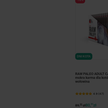
minim
DNI KOTA
RAW PALEO ADULT CA
mokra karma dla kotó
wołowina
4.9 (47)
80,
91
zł
90
89,
zł