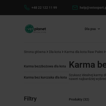
+48 22 122 11 99
help@vetexpert.p
Dla psa
Strona główna
Dla kota
Karma dla kota Raw Paleo
Karma be
Karma bezzbożowa dla kota
Szukasz idealnej karmy d
Karma bez kurczaka dla kota
nawet najbardziej wybre
Filtry
Produkty
(32)