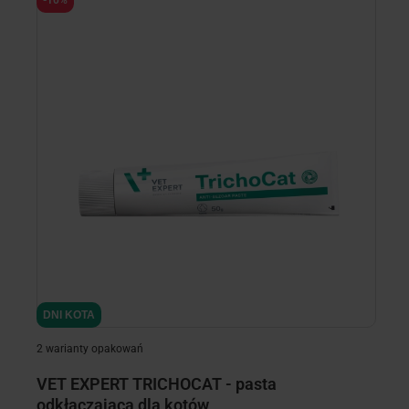
-10%
-
DNI KOTA
D
2 warianty opakowań
VET EXPERT TRICHOCAT - pasta
R
odkłaczająca dla kotów
k