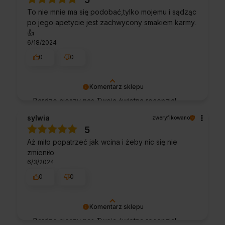
wysiłki - dziękujemy raz jeszcze i mamy
To nie mnie ma się podobać,tylko mojemu i sądząc
nadzieję - do szybkiego zobaczenia!
po jego apetycie jest zachwycony smakiem karmy.
👍️
6/18/2024
0
0
Komentarz sklepu
Bardzo cieszy nas Twoja świetna recenzja!
Ciężko pracujemy, aby sprostać wymaganiom
sylwia
zweryfikowano
klientów takich jak Ty i jesteśmy zadowoleni,
5
że nam się udało. Mamy nadzieję, że do nas
Aż miło popatrzeć jak wcina i żeby nic się nie
wrócisz :) Pozdrawiamy
zmieniło
6/3/2024
0
0
Komentarz sklepu
Bardzo cieszy nas Twoja świetna recenzja!