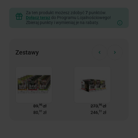
Za ten produkt możesz zdobyć
7
punktów.
Dołącz teraz
do Programu Lojalnościowego!
Zbieraj punkty i wymieniaj je na rabaty.
Zestawy
90
90
89,
zł
273,
zł
91
51
80,
zł
246,
zł