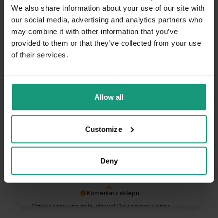
przez veta i ulubiona przez mojego kota. 🙂
We also share information about your use of our site with
Opinia dotyczy podobnego produktu:
RAW PALEO
our social media, advertising and analytics partners who
KITTEN GAME 12x100g - mokra karma dla kociąt
may combine it with other information that you’ve
- dziczyzna
provided to them or that they’ve collected from your use
6/29/2026
of their services.
0
0
Komentarz sklepu
Allow all
Bardzo cieszy nas Twoja świetna recenzja!
Ciężko pracujemy, aby sprostać wymaganiom
Kateryna
zweryfikowano
klientów takich jak Ty i jesteśmy zadowoleni,
5
Customize
że nam się udało. Mamy nadzieję, że do nas
Kotek zadowolony, ja tez
wrócisz :) Pozdrawiamy
6/11/2026
Deny
0
0
Komentarz sklepu
Dziękujemy za miłe słowa! Doceniamy czas
poświęcony na podzielenie się z nami Twoim