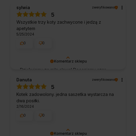
Ciężko pracujemy, aby sprostać wymaganiom
sylwia
zweryfikowano
klientów takich jak Ty i jesteśmy zadowoleni,
5
że nam się udało. Mamy nadzieję, że do nas
Wszystkie trzy koty zachwycone i jedzą z
wrócisz :) Pozdrawiamy
apetytem
5/25/2024
0
0
Komentarz sklepu
Dziękujemy za miłe słowa! Doceniamy czas
poświęcony na podzielenie się z nami Twoim
Danuta
zweryfikowano
doświadczeniem. Jesteśmy szczęśliwi, że
5
mamy takich klientów. Z pozdrowieniami,
Kotek zadowolony. jedna saszetka wystarcza na
obsługa sklepu.
dwa posiłki.
2/16/2024
0
0
Komentarz sklepu