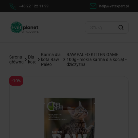
ert.pl
Dostawa od 0 zł
Wysyłka w 24h
?
?
Karma dla
RAW PALEO KITTEN GAME
Strona
Dla
kota Raw
100g - mokra karma dla kociąt -
główna
kota
Paleo
dziczyzna
-10%