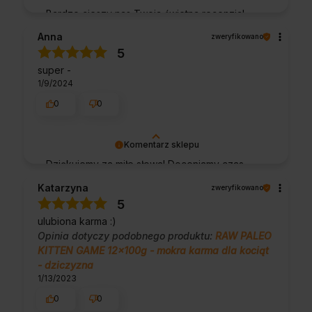
Bardzo cieszy nas Twoja świetna recenzja!
Ciężko pracujemy, aby sprostać wymaganiom
Anna
zweryfikowano
klientów takich jak Ty i jesteśmy zadowoleni,
5
że nam się udało. Mamy nadzieję, że do nas
super -
wrócisz :) Pozdrawiamy
1/9/2024
0
0
Komentarz sklepu
Dziękujemy za miłe słowa! Doceniamy czas
poświęcony na podzielenie się z nami Twoim
Katarzyna
zweryfikowano
doświadczeniem. Jesteśmy szczęśliwi, że
5
mamy takich klientów. Z pozdrowieniami,
ulubiona karma :)
obsługa sklepu.
Opinia dotyczy podobnego produktu:
RAW PALEO
KITTEN GAME 12x100g - mokra karma dla kociąt
- dziczyzna
1/13/2023
0
0