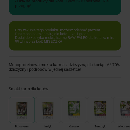
-10%
na produkty dla kota. Tylko 5-10 sierpnia. Nie
przegap!
Przy zakupie tego produktu możesz odebrać prezent –
funkcjonalną miseczkę dla kota – za 1 grosz.
Dodaj do koszyka mokrą karmę RAW PALEO dla kota za min.
99 zł i wpisz kod:
MISECZKA
.
Monoproteinowa mokra karma z dziczyzną dla kociąt. Aż 70%
dziczyzny i podrobów w jednej saszetce!
Smaki karm dla kotów:
Dziczyzna
Indyk
Kurczak
Tuńczyk
Wieprzo