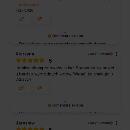
- dziczyzna
4/27/2026
0
0
Komentarz sklepu
Dziękujemy za pozostawienie nam tak dobrej
opinii. Naszym priorytetem jest satysfakcja
Ktarzyna
zweryfikowano
klienta i Twoja recenzja potwierdza nasze
5
wysiłki - dziękujemy raz jeszcze i mamy
Idealnie skomponowany skład. Sprawdza się nawet
nadzieję - do szybkiego zobaczenia!
u bardzo wybrednych kotów. Widać, że smakuje :)
7/2/2024
0
1
Komentarz sklepu
Dziękujemy za pozostawienie nam tak dobrej
opinii. Naszym priorytetem jest satysfakcja
Jarosław
zweryfikowano
klienta i Twoja recenzja potwierdza nasze
5