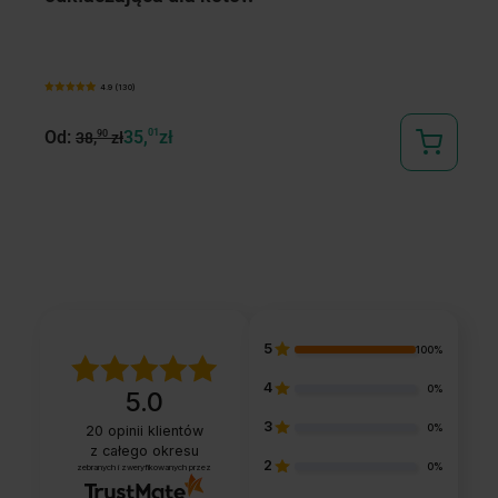
4.9 (130)
Od:
35,
01
zł
90
38,
zł
89
5
100%
4
0%
5.0
3
0%
20
opinii klientów
z całego okresu
2
0%
zebranych i zweryfikowanych przez