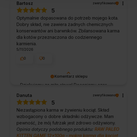
Bartosz
zweryfikowano
doświadczeniem. Jesteśmy szczęśliwi, że
5
mamy takich klientów. Z pozdrowieniami,
Optymalnie dopasowana do potrzeb mojego kota.
obsługa sklepu.
Dobry skład, nie zawiera żadnych chemicznych
konserwantów ani barwników. Zbilansowana karma
dla kotów przeznaczona do codziennego
karmienia.
5/11/2026
0
0
Komentarz sklepu
Dziękujemy za miłe słowa! Doceniamy czas
poświęcony na podzielenie się z nami Twoim
Danuta
zweryfikowano
doświadczeniem. Jesteśmy szczęśliwi, że
5
mamy takich klientów. Z pozdrowieniami,
Niezastąpiona karma w żywieniu kociąt. Skład
obsługa sklepu.
wzbogacony o dobre składniki odżywcze. Mam
pewność, że mój futrzak jest zdrowo odżywiony.
Opinia dotyczy podobnego produktu:
RAW PALEO
KITTEN GAME 12x100g - mokra karma dla kociąt