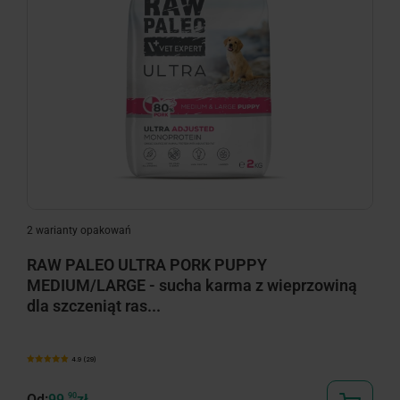
minimize
2 warianty opakowań
RAW PALEO ULTRA PORK PUPPY
MEDIUM/LARGE - sucha karma z wieprzowiną
dla szczeniąt ras...
4.9 (29)
Od:
99,
90
zł