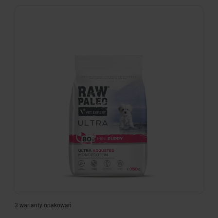
minimize
3 warianty opakowań