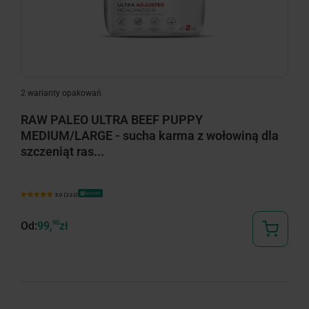
minimize
2 warianty opakowań
RAW PALEO ULTRA BEEF PUPPY
MEDIUM/LARGE - sucha karma z wołowiną dla
szczeniąt ras...
Bestseller
5.0 (222)
Od:
99,
90
zł