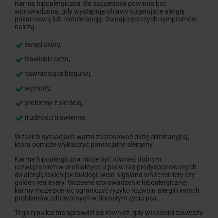
Karma hipoalergiczna dla szczeniaka powinna być
wprowadzona, gdy występują objawy sugerujące alergię
pokarmową lub nietolerancję. Do najczęstszych symptomów
należą:
świąd skóry,
łzawienie oczu,
nawracające biegunki,
wymioty,
problemy z sierścią,
trudności trawienne.
W takich sytuacjach warto zastosować dietę eliminacyjną,
która pomoże wykluczyć potencjalne alergeny.
Karma hipoalergiczna może być również dobrym
rozwiązaniem w profilaktyce u psów ras predysponowanych
do alergii, takich jak buldogi, west highland white terriery czy
golden retrievery. Wczesne wprowadzenie hipoalergicznej
karmy może pomóc ograniczyć ryzyko rozwoju alergii i innych
problemów zdrowotnych w dorosłym życiu psa.
Tego typu karma sprawdzi się również, gdy właściciel zauważy