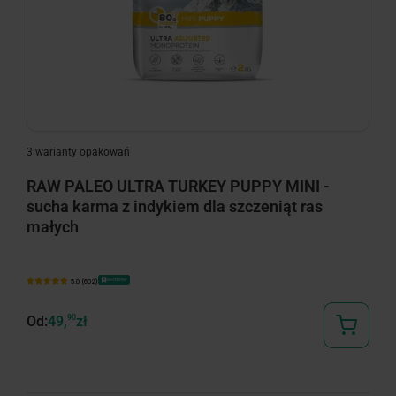
minimize
3 warianty opakowań
RAW PALEO ULTRA TURKEY PUPPY MINI -
sucha karma z indykiem dla szczeniąt ras
małych
Bestseller
5.0 (602)
Od:
49,
90
zł