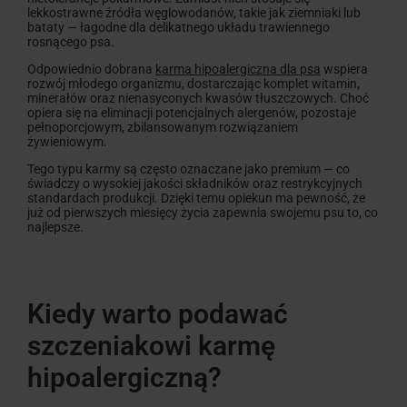
lekkostrawne źródła węglowodanów, takie jak ziemniaki lub
bataty — łagodne dla delikatnego układu trawiennego
rosnącego psa.
Odpowiednio dobrana
karma hipoalergiczna dla psa
wspiera
rozwój młodego organizmu, dostarczając komplet witamin,
minerałów oraz nienasyconych kwasów tłuszczowych. Choć
opiera się na eliminacji potencjalnych alergenów, pozostaje
pełnoporcjowym, zbilansowanym rozwiązaniem
żywieniowym.
Tego typu karmy są często oznaczane jako premium — co
świadczy o wysokiej jakości składników oraz restrykcyjnych
standardach produkcji. Dzięki temu opiekun ma pewność, że
już od pierwszych miesięcy życia zapewnia swojemu psu to, co
najlepsze.
Kiedy warto podawać
szczeniakowi karmę
hipoalergiczną?