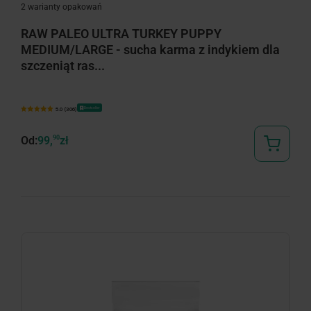
2 warianty opakowań
RAW PALEO ULTRA TURKEY PUPPY
MEDIUM/LARGE - sucha karma z indykiem dla
szczeniąt ras...
Bestseller
5.0 (306)
Od:
99,
90
zł