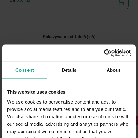
Pokazywane od 1 do 6
(z 6)
Consent
Details
About
Skóra i sierść w najlepszej
This website uses cookies
formie
We use cookies to personalise content and ads, to
provide social media features and to analyse our traffic.
We also share information about your use of our site with
-10%
-10
our social media, advertising and analytics partners who
may combine it with other information that you’ve