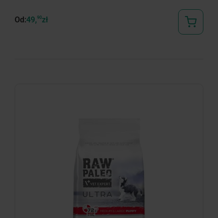
Od:
49,
90
zł