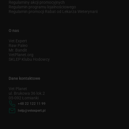
Regulaminy akcji promocyjnych
Regulamin programu lojalnościowego
Regulamin promocji Rabat od Lekarza Weterynarii
O nas
Vet Expert
Raw Paleo
Mr. Bandit
VetPlanet.org
SKLEP Klubu Hodowcy
Dane kontaktowe
Vet Planet
ul. Brukowa 36 lok.2
05-092 Łomianki
+48 22 122 11 99
help@vetexpert.pl