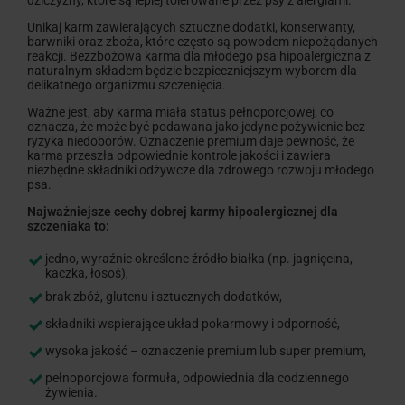
Unikaj karm zawierających sztuczne dodatki, konserwanty,
barwniki oraz zboża, które często są powodem niepożądanych
reakcji. Bezzbożowa karma dla młodego psa hipoalergiczna z
naturalnym składem będzie bezpieczniejszym wyborem dla
delikatnego organizmu szczenięcia.
Ważne jest, aby karma miała status pełnoporcjowej, co
oznacza, że może być podawana jako jedyne pożywienie bez
ryzyka niedoborów. Oznaczenie premium daje pewność, że
karma przeszła odpowiednie kontrole jakości i zawiera
niezbędne składniki odżywcze dla zdrowego rozwoju młodego
psa.
Najważniejsze cechy dobrej karmy hipoalergicznej dla
szczeniaka to:
jedno, wyraźnie określone źródło białka (np. jagnięcina,
kaczka, łosoś),
brak zbóż, glutenu i sztucznych dodatków,
składniki wspierające układ pokarmowy i odporność,
wysoka jakość – oznaczenie premium lub super premium,
pełnoporcjowa formuła, odpowiednia dla codziennego
żywienia.