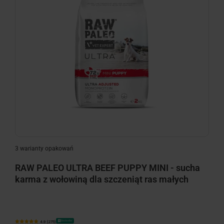
minimize
3 warianty opakowań
RAW PALEO ULTRA BEEF PUPPY MINI - sucha
karma z wołowiną dla szczeniąt ras małych
Bestseller
4.9 (275)