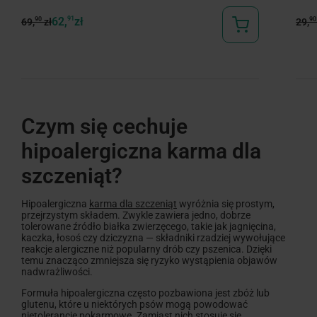
62,
91
zł
90
90
69,
zł
29,
Czym się cechuje
hipoalergiczna karma dla
szczeniąt?
Hipoalergiczna
karma dla szczeniąt
wyróżnia się prostym,
przejrzystym składem. Zwykle zawiera jedno, dobrze
tolerowane źródło białka zwierzęcego, takie jak jagnięcina,
kaczka, łosoś czy dziczyzna — składniki rzadziej wywołujące
reakcje alergiczne niż popularny drób czy pszenica. Dzięki
temu znacząco zmniejsza się ryzyko wystąpienia objawów
nadwrażliwości.
Formuła hipoalergiczna często pozbawiona jest zbóż lub
glutenu, które u niektórych psów mogą powodować
nietolerancje pokarmowe. Zamiast nich stosuje się