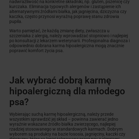
nadwrażliwość na konkretne składniki, np. gluten, pszenicę czy
kurczaka. Eliminacja typowych alergenów i zastąpienie ich
alternatywnymi źródłami białka, jak jagnięcina, dziczyzna czy
kaczka, często przynosi wyraźną poprawę stanu zdrowia
pupila.
Warto pamiętać, że każdą zmianę diety, zwłaszcza u
szczeniaka z alergią, należy wprowadzać stopniowo i najlepiej
po konsultacji z lekarzem weterynarii. Profesjonalna diagnoza i
odpowiednio dobrana karma hipoalergiczna mogą znacznie
poprawić komfort życia psa.
Jak wybrać dobrą karmę
hipoalergiczną dla młodego
psa?
Wybierając suchą karmę hipoalergiczną, należy przede
wszystkim sprawdzić jej skład – powinna zawierać jedno
wyraźnie wskazane źródło białka zwierzęcego, najlepiej
rzadziej stosowanego w standardowych karmach. Dobrym
wyborem są produkty na bazie łososia, jagnięciny, kaczki czy
dziczyzny, które są lepiej tolerowane przez psy z alergiami.