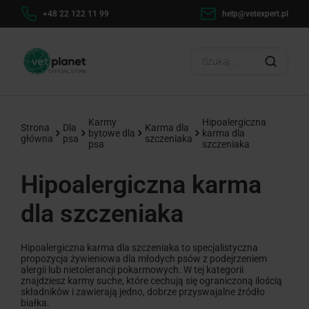
h
+48 22 122 11 99
help@vetexpert.pl
Dosta
?
Karmy
Hipoalergiczna
Strona
Dla
Karma dla
bytowe dla
karma dla
główna
psa
szczeniaka
psa
szczeniaka
Hipoalergiczna karma
dla szczeniaka
Hipoalergiczna karma dla szczeniaka to specjalistyczna
propozycja żywieniowa dla młodych psów z podejrzeniem
alergii lub nietolerancji pokarmowych. W tej kategorii
znajdziesz karmy suche, które cechują się ograniczoną ilością
składników i zawierają jedno, dobrze przyswajalne źródło
białka.