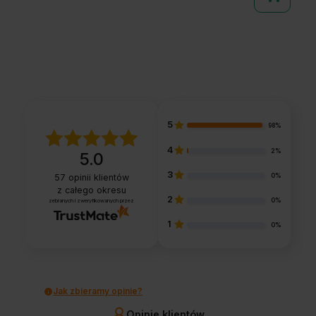
5
98%
4
2%
5.0
3
0%
57
opinii klientów
z całego okresu
2
0%
zebranych i zweryfikowanych przez
1
0%
Jak zbieramy opinie?
Opinie klientów