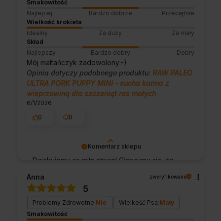
Smakowitość
Najlepiej
Bardzo dobrze
Przeciętnie
Wielkość krokieta
Idealny
Za duży
Za mały
Skład
Najlepszy
Bardzo dobry
Dobry
Mój maltańczyk zadowolony:-)
Opinia dotyczy podobnego produktu:
RAW PALEO
ULTRA PORK PUPPY MINI - sucha karma z
wieprzowiną dla szczeniąt ras małych
6/1/2026
0
0
Komentarz sklepu
Dziękujemy za miłe słowa! Cieszymy się, że
zakup przeszedł bezproblemowo, oraz, że
Anna
zweryfikowano
możemy zapewnić odpowiednią obsługę tak
5
świetnym klientom. Dziękujemy raz jeszcze!
Problemy Zdrowotne:
Nie
Wielkość Psa:
Mały
Smakowitość