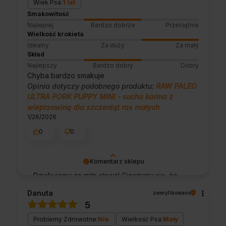
Wiek Psa:
1 lat
Smakowitość
Najlepiej
Bardzo dobrze
Przeciętnie
Wielkość krokieta
Idealny
Za duży
Za mały
Skład
Najlepszy
Bardzo dobry
Dobry
Chyba bardzo smakuje
Opinia dotyczy podobnego produktu:
RAW PALEO
ULTRA PORK PUPPY MINI - sucha karma z
wieprzowiną dla szczeniąt ras małych
1/26/2026
0
0
Komentarz sklepu
Dziękujemy za miłe słowa! Cieszymy się, że
zakup przeszedł bezproblemowo, oraz, że
Danuta
zweryfikowano
możemy zapewnić odpowiednią obsługę tak
5
świetnym klientom. Dziękujemy raz jeszcze!
Problemy Zdrowotne:
Nie
Wielkość Psa:
Mały