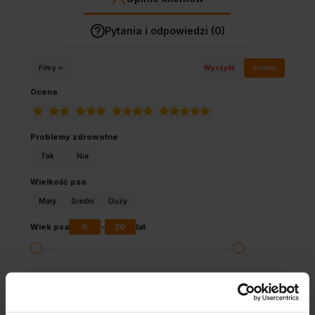
Pytania i odpowiedzi (0)
Filtry
Wyczyść
Szukaj
Ocena
Problemy zdrowotne
Tak
Nie
Wielkość psa
Mały
Średni
Duży
0
20
Wiek psa
-
lat
Klient sklepu vetpl...
zweryfikowano
5