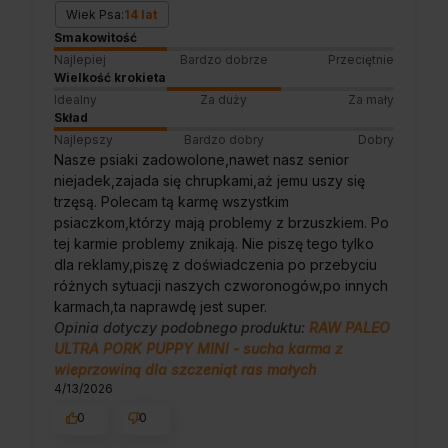
Wiek Psa:
14 lat
Smakowitość
Najlepiej
Bardzo dobrze
Przeciętnie
Wielkość krokieta
Idealny
Za duży
Za mały
Skład
Najlepszy
Bardzo dobry
Dobry
Nasze psiaki zadowolone,nawet nasz senior
niejadek,zajada się chrupkami,aż jemu uszy się
trzęsą. Polecam tą karmę wszystkim
psiaczkom,którzy mają problemy z brzuszkiem. Po
tej karmie problemy znikają. Nie piszę tego tylko
dla reklamy,piszę z doświadczenia po przebyciu
różnych sytuacji naszych czworonogów,po innych
karmach,ta naprawdę jest super.
Opinia dotyczy podobnego produktu:
RAW PALEO
ULTRA PORK PUPPY MINI - sucha karma z
wieprzowiną dla szczeniąt ras małych
4/13/2026
0
0