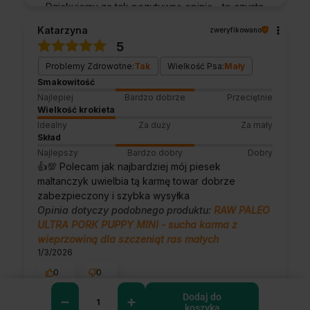
Dziękujemy za tak pozytywną opinię - to czysta
przyjemność obsługiwać takich klientów!
Katarzyna
zweryfikowano
Doceniamy czas i wysiłek włożony w
5
podzielenie się z nami Twoimi
doświadczeniami. Do zobaczenia!
Problemy Zdrowotne:
Tak
Wielkość Psa:
Mały
Smakowitość
Najlepiej
Bardzo dobrze
Przeciętnie
Wielkość krokieta
Idealny
Za duży
Za mały
Skład
Najlepszy
Bardzo dobry
Dobry
👍️💯 Polecam jak najbardziej mój piesek
maltanczyk uwielbia tą karmę towar dobrze
zabezpieczony i szybka wysyłka
Opinia dotyczy podobnego produktu:
RAW PALEO
ULTRA PORK PUPPY MINI - sucha karma z
wieprzowiną dla szczeniąt ras małych
1/3/2026
0
0
Dodaj do
koszyka