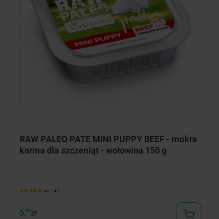
RAW PALEO PATE MINI PUPPY BEEF - mokra
R
karma dla szczeniąt - wołowina 150 g
k
4.9 (147)
5,
99
zł
5,