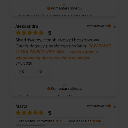
Komentarz sklepu
Cieszy nas Twoja miła opinia i zaufanie.
Jesteśmy wdzięczni za tak wspaniałych
Aleksandra
zweryfikowano
klientów jak Ty. Z pozdrowieniami, obsługa
5
sklepu.
Skład świetny, monobiałkowy i bezzbożowy.
Opinia dotyczy podobnego produktu:
RAW PALEO
ULTRA PORK PUPPY MINI - sucha karma z
wieprzowiną dla szczeniąt ras małych
3/10/2026
0
0
Komentarz sklepu
Dziękujemy za miłe słowa! Cieszymy się, że
zakup przeszedł bezproblemowo, oraz, że
Marta
zweryfikowano
możemy zapewnić odpowiednią obsługę tak
5
świetnym klientom. Dziękujemy raz jeszcze!
Problemy Zdrowotne:
Nie
Wielkość Psa:
Mały