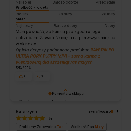
Najlepiej
Bardzo dobrze
Przeciętnie
Wielkość krokieta
Idealny
Za duży
Za mały
Skład
Najlepszy
Bardzo dobry
Dobry
Mam pewność, że karmię psa zgodnie jego
potrzebami. Zawartość mięsa na pierwszym miejscu
w składzie.
Opinia dotyczy podobnego produktu:
RAW PALEO
ULTRA PORK PUPPY MINI - sucha karma z
wieprzowiną dla szczeniąt ras małych
5/5/2026
0
0
Komentarz sklepu
Dziękujemy za tak pozytywną opinię - to czysta
przyjemność obsługiwać takich klientów!
Katarzyna
zweryfikowano
Doceniamy czas i wysiłek włożony w
5
podzielenie się z nami Twoimi
doświadczeniami. Do zobaczenia!
Problemy Zdrowotne:
Tak
Wielkość Psa:
Mały