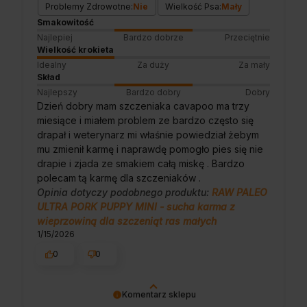
Problemy Zdrowotne:
Nie
Wielkość Psa:
Mały
Smakowitość
Najlepiej
Bardzo dobrze
Przeciętnie
Wielkość krokieta
Idealny
Za duży
Za mały
Skład
Najlepszy
Bardzo dobry
Dobry
Dzień dobry mam szczeniaka cavapoo ma trzy
miesiące i miałem problem ze bardzo często się
drapał i weterynarz mi właśnie powiedział żebym
mu zmienił karmę i naprawdę pomogło pies się nie
drapie i zjada ze smakiem całą miskę . Bardzo
polecam tą karmę dla szczeniaków .
Opinia dotyczy podobnego produktu:
RAW PALEO
ULTRA PORK PUPPY MINI - sucha karma z
wieprzowiną dla szczeniąt ras małych
1/15/2026
0
0
Komentarz sklepu