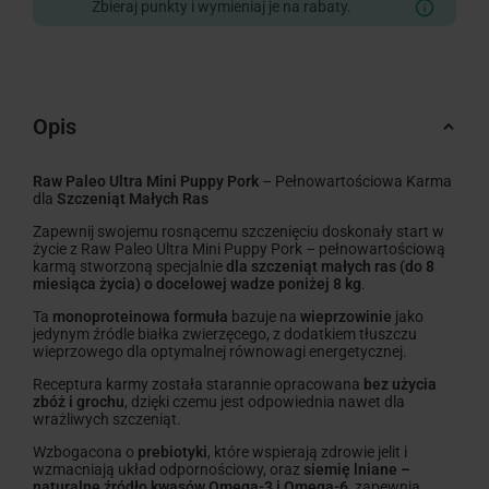
Zbieraj punkty i wymieniaj je na rabaty.
Opis
Raw Paleo Ultra Mini Puppy Pork
– Pełnowartościowa Karma
dla
Szczeniąt Małych Ras
Zapewnij swojemu rosnącemu szczenięciu doskonały start w
życie z Raw Paleo Ultra Mini Puppy Pork – pełnowartościową
karmą stworzoną specjalnie
dla szczeniąt małych ras (do 8
miesiąca życia) o docelowej wadze poniżej 8 kg
.
Ta
monoproteinowa formuła
bazuje na
wieprzowinie
jako
jedynym źródle białka zwierzęcego, z dodatkiem tłuszczu
wieprzowego dla optymalnej równowagi energetycznej.
Receptura karmy została starannie opracowana
bez użycia
zbóż i grochu
, dzięki czemu jest odpowiednia nawet dla
wrażliwych szczeniąt.
Wzbogacona o
prebiotyki
, które wspierają zdrowie jelit i
wzmacniają układ odpornościowy, oraz
siemię lniane –
naturalne źródło kwasów Omega-3 i Omega-6
, zapewnia