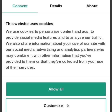
Consent
Details
About
Problemy Zdrowotne:
Tak
Wielkość Psa:
Mały
Smakowitość
Najlepiej
Bardzo dobrze
Przeciętnie
Wielkość krokieta
This website uses cookies
Idealny
Za duży
Za mały
We use cookies to personalise content and ads, to
Skład
provide social media features and to analyse our traffic.
Najlepszy
Bardzo dobry
Dobry
Jedzenie zawiera dużo mięsa i najważniejsze , że
We also share information about your use of our site with
nie posiada zbóż. Karma bardzo smakuje
our social media, advertising and analytics partners who
szczeniakowi i wiecznie mu mało.
may combine it with other information that you’ve
Opinia dotyczy podobnego produktu:
RAW PALEO
provided to them or that they’ve collected from your use
ULTRA PORK PUPPY MINI - sucha karma z
of their services.
wieprzowiną dla szczeniąt ras małych
7/13/2026
0
0
Allow all
Komentarz sklepu
Dziękujemy za tak pozytywną opinię - to czysta
Customize
przyjemność obsługiwać takich klientów!
Małgorzata
zweryfikowano