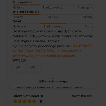
Smakowitość
Najlepiej
Bardzo dobrze
Przeciętnie
Wielkość krokieta
Idealny
Za duży
Za mały
Skład
Najlepszy
Bardzo dobry
Dobry
Doskonała opcja w żywieniu młodych psów.
Naturalne, odżywcze składniki. Skład jest wzorowy.
Jest chętnie zjadana i zdrowa.
Opinia dotyczy podobnego produktu:
RAW PALEO
ULTRA PORK PUPPY MINI - sucha karma z
wieprzowiną dla szczeniąt ras małych
1/15/2026
0
0
Komentarz sklepu
Dziękujemy bardzo za Twoją opinię! Twoja
recenzja wiele dla nas znaczy - dzięki niej
Klient vetplanet.st...
zweryfikowano
wiemy, że jesteśmy na właściwym torze :) Z
5
pozdrowieniami, obsługa sklepu.