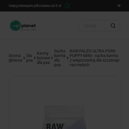
ert.pl
Dostawa od 0 zł
Wysyłka w 24h
?
?
Sucha
RAW PALEO ULTRA PORK
Karmy
Strona
Dla
karma
PUPPY MINI - sucha karma
bytowe
główna
psa
dla
z wieprzowiną dla szczeniąt
dla psa
psa
ras małych