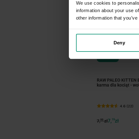
We use cookies to personalis
information about your use of
other information that you’ve
Deny
DNI KOTA
RAW PALEO KITTEN B
karma dla kociąt - w
4.6 (22)
7,
19
zł
99
7,
zł