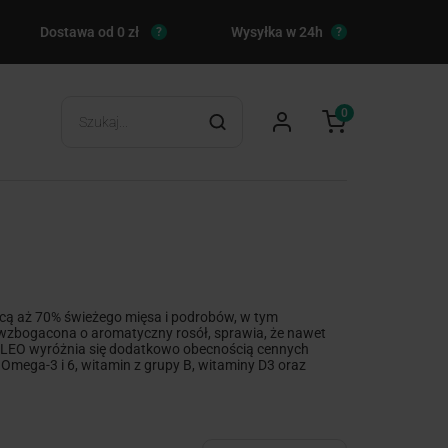
Dostawa od 0 zł
Wysyłka w 24h
?
?
0
cą aż 70% świeżego mięsa i podrobów, w tym
, wzbogacona o aromatyczny rosół, sprawia, że nawet
PALEO wyróżnia się dodatkowo obecnością cennych
Omega-3 i 6, witamin z grupy B, witaminy D3 oraz