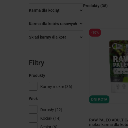
Produkty
(38)
Karma dla kociąt
Karma dla kotów rasowych
-10%
Skład karmy dla kota
Filtry
Produkty
Karmy mokre
(36)
Wiek
DNI KOTA
Dorosły
(22)
Kociak
(14)
RAW PALEO ADULT C
mokra karma dla kotó
Senior
(6)