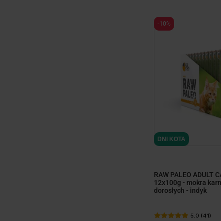
-10%
DNI KOTA
RAW PALEO ADULT C
12x100g - mokra kar
dorosłych - indyk
5.0 (41)