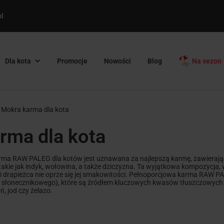
l
Dla kota
Promocje
Nowości
Blog
Na sezon
Mokra karma dla kota
rma dla kota
ma RAW PALEO dla kotów jest uznawana za najlepszą karmę, zawierają
takie jak indyk, wołowina, a także dziczyzna. Ta wyjątkowa kompozycja
ci drapieżca nie oprze się jej smakowitości. Pełnoporcjowa karma RAW 
i i słonecznikowego), które są źródłem kluczowych kwasów tłuszczowych 
, jod czy żelazo.