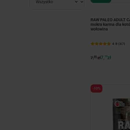
RAW PALEO ADULT CA
mokra karma dla kotó
wołowina
4.9 (47)
7,
19
zł
99
7,
zł
-10%