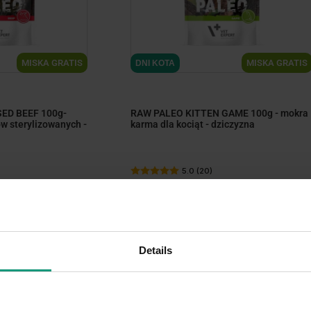
MISKA GRATIS
MISKA GRATIS
DNI KOTA
ED BEEF 100g-
RAW PALEO KITTEN GAME 100g - mokra
w sterylizowanych -
karma dla kociąt - dziczyzna
5.0 (20)
7,
19
zł
99
7,
zł
Details
-10%