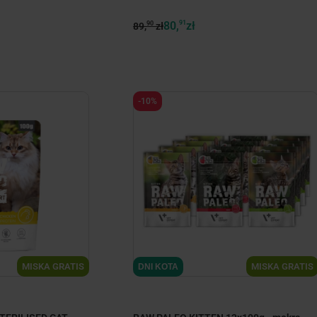
80,
91
zł
90
89,
zł
-10%
MISKA GRATIS
MISKA GRATIS
DNI KOTA