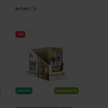
80,
91
zł
90
89,
zł
-10%
MISKA GRATIS
DNI KOTA