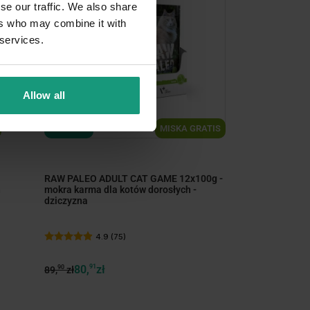
se our traffic. We also share
ers who may combine it with
 services.
Allow all
MISKA GRATIS
DNI KOTA
RAW PALEO ADULT CAT GAME 12x100g -
h
mokra karma dla kotów dorosłych -
dziczyzna
4.9 (75)
80,
91
zł
90
89,
zł