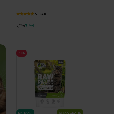
5.0 (41)
7,
19
zł
99
7,
zł
-10%
MISKA GRATIS
DNI KOTA