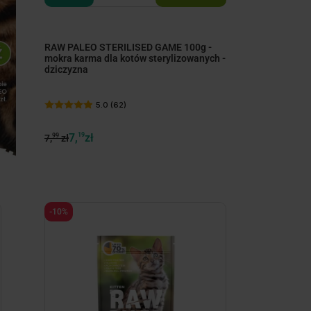
RAW PALEO STERILISED GAME 100g -
mokra karma dla kotów sterylizowanych -
dziczyzna
5.0 (62)
7,
19
zł
99
7,
zł
-10%