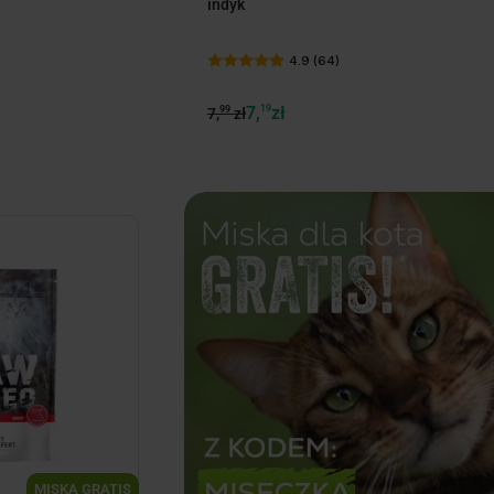
indyk
4.9 (64)
7,
19
zł
99
7,
zł
MISKA GRATIS