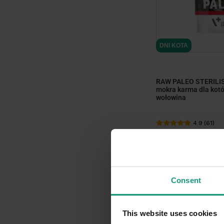
DNI KOTA
RAW PALEO STERILIS
mokra karma dla kotó
wołowina
4.9 (61)
7,
19
zł
99
7,
zł
Consent
-10%
This website uses cookies