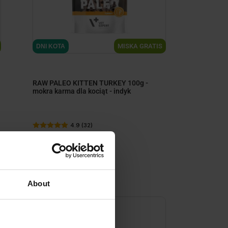
MISKA GRATIS
DNI KOTA
RAW PALEO KITTEN TURKEY 100g -
mokra karma dla kociąt - indyk
4.9 (32)
7,
19
zł
99
7,
zł
About
-10%