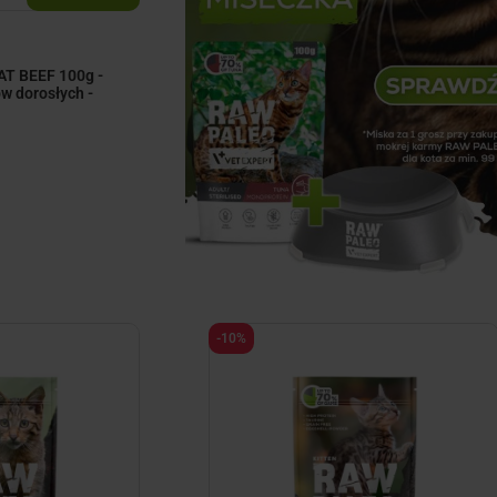
T BEEF 100g -
w dorosłych -
-10%