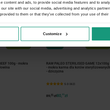
e content and ads, to provide social media features and to analy
 our site with our social media, advertising and analytics partn
 provided to them or that they’ve collected from your use of their
Customize
MISKA GRATIS
MISKA GRATIS
DNI KOTA
EEF 100g - mokra
RAW PALEO STERILISED GAME 12x100g
ołowina
- mokra karma dla kotów sterylizowanyc
- dziczyzna
5.0 (62)
80,
91
zł
90
89,
zł