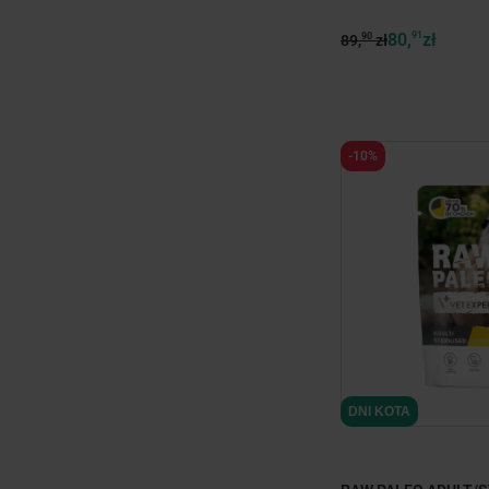
80,
91
zł
90
89,
zł
-10%
DNI KOTA