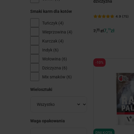
dziczyzna
Smaki karm dla kotów
4.9 (75)
Tuńczyk
(4)
7,
19
zł
99
7,
zł
Wieprzowina
(4)
Kurczak
(4)
Indyk
(6)
Wołowina
(6)
-10%
Dziczyzna
(6)
Mix smaków
(6)
Wielosztuki
Waga opakowania
DNI KOTA