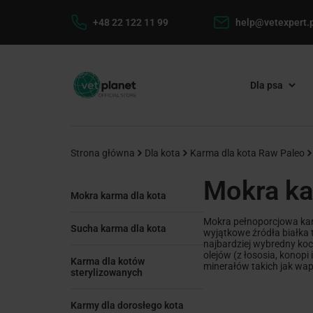
+48 22 122 11 99
help@vetexpert.p
Dla psa
Strona główna
Dla kota
Karma dla kota Raw Paleo
Mokra ka
Mokra karma dla kota
Mokra pełnoporcjowa kar
Sucha karma dla kota
wyjątkowe źródła białka 
najbardziej wybredny ko
olejów (z łososia, konop
Karma dla kotów
minerałów takich jak wapń
sterylizowanych
Karmy dla dorosłego kota