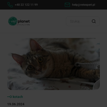
+48 22 122 11 99
help@vetexpert.pl
Dosta
?
O kotach
19.06.2024