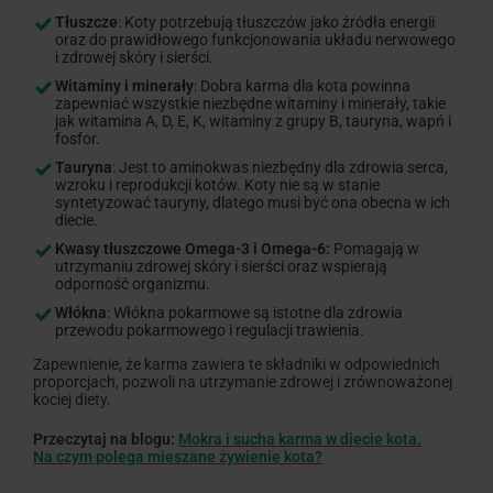
Tłuszcze
: Koty potrzebują tłuszczów jako źródła energii
oraz do prawidłowego funkcjonowania układu nerwowego
i zdrowej skóry i sierści.
Witaminy i minerały
: Dobra karma dla kota powinna
zapewniać wszystkie niezbędne witaminy i minerały, takie
jak witamina A, D, E, K, witaminy z grupy B, tauryna, wapń i
fosfor.
Tauryna
: Jest to aminokwas niezbędny dla zdrowia serca,
wzroku i reprodukcji kotów. Koty nie są w stanie
syntetyzować tauryny, dlatego musi być ona obecna w ich
diecie.
Kwasy tłuszczowe Omega-3 i Omega-6:
Pomagają w
utrzymaniu zdrowej skóry i sierści oraz wspierają
odporność organizmu.
Włókna
: Włókna pokarmowe są istotne dla zdrowia
przewodu pokarmowego i regulacji trawienia.
Zapewnienie, że karma zawiera te składniki w odpowiednich
proporcjach, pozwoli na utrzymanie zdrowej i zrównoważonej
kociej diety.
Przeczytaj na blogu:
Mokra i sucha karma w diecie kota.
Na czym polega mieszane żywienie kota?