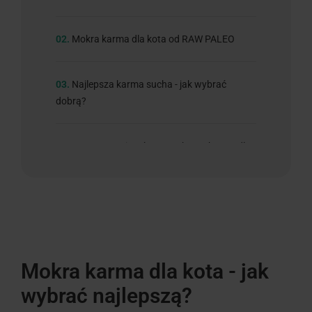
02.
Mokra karma dla kota od RAW PALEO
03.
Najlepsza karma sucha - jak wybrać
dobrą?
04.
O czym pamiętać przy wyborze karmy dla
kota?
05.
Jaką karmę dla kota najlepiej wybrać?
Mokra karma dla kota - jak
wybrać najlepszą
?