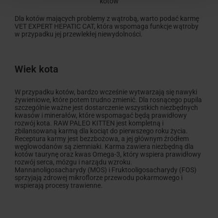
kotów
Dla kotów mających problemy z wątrobą, warto podać karmę
VET EXPERT HEPATIC CAT, która wspomaga funkcje wątroby
w przypadku jej przewlekłej niewydolności.
Wiek kota
W przypadku kotów, bardzo wcześnie wytwarzają się nawyki
żywieniowe, które potem trudno zmienić. Dla rosnącego pupila
szczególnie ważne jest dostarczenie wszystkich niezbędnych
kwasów i minerałów, które wspomagać będą prawidłowy
rozwój kota. RAW PALEO KITTEN jest kompletną i
zbilansowaną karmą dla kociąt do pierwszego roku życia.
Receptura karmy jest bezzbożowa, a jej głównym źródłem
węglowodanów są ziemniaki. Karma zawiera niezbędną dla
kotów taurynę oraz kwas Omega-3, który wspiera prawidłowy
rozwój serca, mózgu i narządu wzroku.
Mannanoligosacharydy (MOS) i Fruktooligosacharydy (FOS)
sprzyjają zdrowej mikroflorze przewodu pokarmowego i
wspierają procesy trawienne.