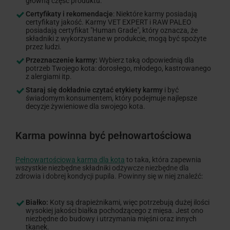
główną część produktu.
Certyfikaty i rekomendacje
: Niektóre karmy posiadają
certyfikaty jakość. Karmy VET EXPERT i RAW PALEO
posiadają certyfikat "Human Grade", który oznacza, że
składniki z wykorzystane w produkcie, mogą być spożyte
przez ludzi.
Przeznaczenie karmy:
Wybierz taką odpowiednią dla
potrzeb Twojego kota: dorosłego, młodego, kastrowanego
z alergiami itp.
Staraj się dokładnie czytać etykiety karmy
i być
świadomym konsumentem, który podejmuje najlepsze
decyzje żywieniowe dla swojego kota.
Karma powinna być pełnowartościowa
Pełnowartościowa karma dla kota
to taka, która zapewnia
wszystkie niezbędne składniki odżywcze niezbędne dla
zdrowia i dobrej kondycji pupila. Powinny się w niej znaleźć:
Białko:
Koty są drapieżnikami, więc potrzebują dużej ilości
wysokiej jakości białka pochodzącego z mięsa. Jest ono
niezbędne do budowy i utrzymania mięśni oraz innych
tkanek.