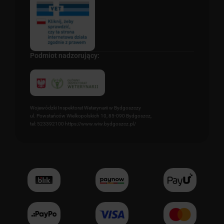
Podmiot nadzorujący:
Wojewódzki Inspektorat Weterynarii w Bydgoszczy
ul. Powstańców Wielkopolskich 10, 85-090 Bydgoszcz,
tel: 523392100 https://www.wiw.bydgoszcz.pl/