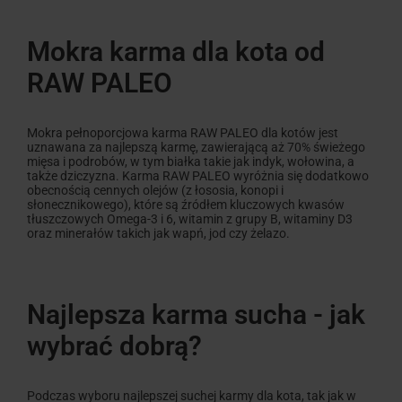
Mokra karma dla kota od
RAW PALEO
Mokra pełnoporcjowa karma RAW PALEO dla kotów jest
uznawana za najlepszą karmę, zawierającą aż 70% świeżego
mięsa i podrobów, w tym białka takie jak indyk, wołowina, a
także dziczyzna. Karma RAW PALEO wyróżnia się dodatkowo
obecnością cennych olejów (z łososia, konopi i
słonecznikowego), które są źródłem kluczowych kwasów
tłuszczowych Omega-3 i 6, witamin z grupy B, witaminy D3
oraz minerałów takich jak wapń, jod czy żelazo.
Najlepsza karma sucha - jak
wybrać dobrą?
Podczas wyboru najlepszej suchej karmy dla kota, tak jak w