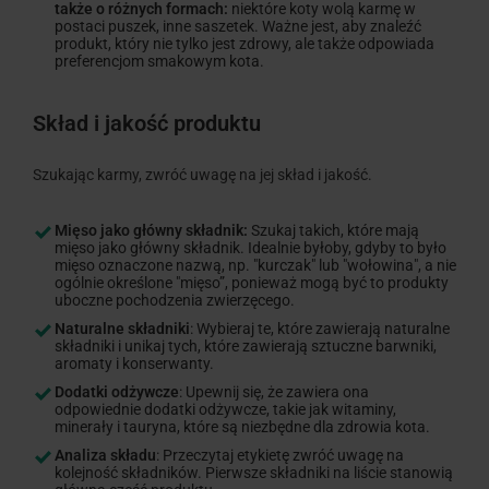
także o różnych formach:
niektóre koty wolą karmę w
postaci puszek, inne saszetek. Ważne jest, aby znaleźć
produkt, który nie tylko jest zdrowy, ale także odpowiada
preferencjom smakowym kota.
Skład i jakość produktu
Szukając karmy, zwróć uwagę na jej skład i jakość.
Mięso jako główny składnik:
Szukaj takich, które mają
mięso jako główny składnik. Idealnie byłoby, gdyby to było
mięso oznaczone nazwą, np. "kurczak" lub "wołowina", a nie
ogólnie określone "mięso”, ponieważ mogą być to produkty
uboczne pochodzenia zwierzęcego.
Naturalne składniki
: Wybieraj te, które zawierają naturalne
składniki i unikaj tych, które zawierają sztuczne barwniki,
aromaty i konserwanty.
Dodatki odżywcze
: Upewnij się, że zawiera ona
odpowiednie dodatki odżywcze, takie jak witaminy,
minerały i tauryna, które są niezbędne dla zdrowia kota.
Analiza składu
: Przeczytaj etykietę zwróć uwagę na
kolejność składników. Pierwsze składniki na liście stanowią