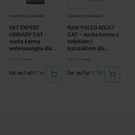
3 warianty opakowań
3 warianty opakowań
3 wa
VET EXPERT
RAW PALEO ADULT
RA
URINARY CAT -
CAT – sucha karma z
STE
sucha karma
indykiem i
suc
weterynaryjna dla
kurczakiem dla
kur
kotów
kotów dorosłych
tuń
4.9 (91)
5.0 (63)
łos
Od:
80,
91
zł
Od:
17,
91
zł
Od:
24
43
83,
zł
18,
zł