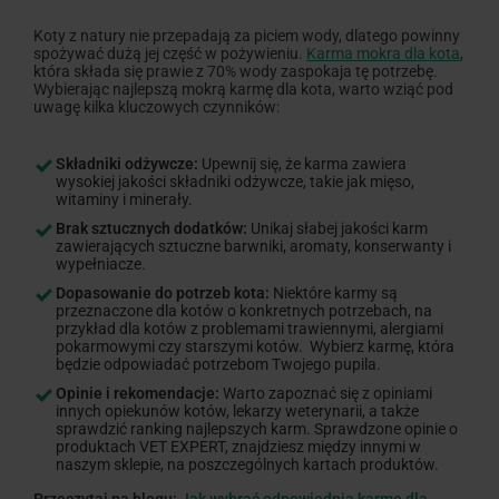
Koty z natury nie przepadają za piciem wody, dlatego powinny
spożywać dużą jej część w pożywieniu.
Karma mokra dla kota
,
która składa się prawie z 70% wody zaspokaja tę potrzebę.
Wybierając najlepszą mokrą karmę dla kota, warto wziąć pod
uwagę kilka kluczowych czynników:
Składniki odżywcze:
Upewnij się, że karma zawiera
wysokiej jakości składniki odżywcze, takie jak mięso,
witaminy i minerały.
Brak sztucznych dodatków:
Unikaj słabej jakości karm
zawierających sztuczne barwniki, aromaty, konserwanty i
wypełniacze.
Dopasowanie do potrzeb kota:
Niektóre karmy są
przeznaczone dla kotów o konkretnych potrzebach, na
przykład dla kotów z problemami trawiennymi, alergiami
pokarmowymi czy starszymi kotów. Wybierz karmę, która
będzie odpowiadać potrzebom Twojego pupila.
Opinie i rekomendacje:
Warto zapoznać się z opiniami
innych opiekunów kotów, lekarzy weterynarii, a także
sprawdzić ranking najlepszych karm. Sprawdzone opinie o
produktach VET EXPERT, znajdziesz między innymi w
naszym sklepie, na poszczególnych kartach produktów.