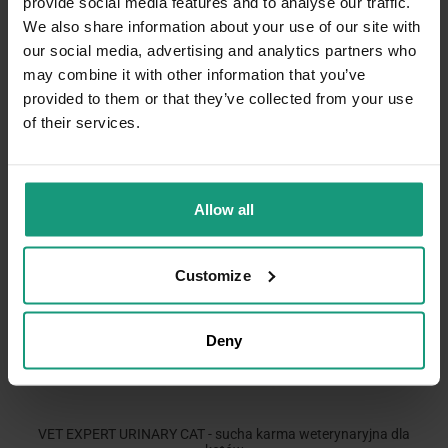
provide social media features and to analyse our traffic.
się kryształów i kamieni struwitowych. Karma zawiera
żurawinę ograniczającą zdolność przylegania bakterii do błony
We also share information about your use of our site with
pęcherza moczowego oraz DL-Metioninę wykazującą
our social media, advertising and analytics partners who
właściwości zakwaszające mocz.
may combine it with other information that you’ve
provided to them or that they’ve collected from your use
of their services.
Allow all
Customize
Deny
VET EXPERT URINARY CAT - sucha karma weterynaryjna dla