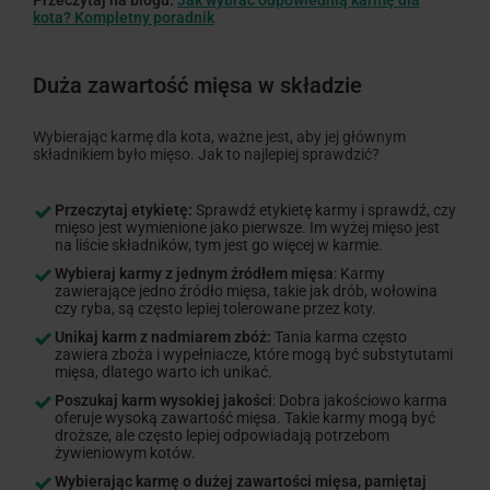
Przeczytaj na blogu:
Jak wybrać odpowiednią karmę dla
kota? Kompletny poradnik
Duża zawartość mięsa w składzie
Wybierając karmę dla kota, ważne jest, aby jej głównym
składnikiem było mięso. Jak to najlepiej sprawdzić?
Przeczytaj etykietę:
Sprawdź etykietę karmy i sprawdź, czy
mięso jest wymienione jako pierwsze. Im wyżej mięso jest
na liście składników, tym jest go więcej w karmie.
Wybieraj karmy z jednym źródłem mięsa
: Karmy
zawierające jedno źródło mięsa, takie jak drób, wołowina
czy ryba, są często lepiej tolerowane przez koty.
Unikaj karm z nadmiarem zbóż:
Tania karma często
zawiera zboża i wypełniacze, które mogą być substytutami
mięsa, dlatego warto ich unikać.
Poszukaj karm wysokiej jakości
: Dobra jakościowo karma
oferuje wysoką zawartość mięsa. Takie karmy mogą być
droższe, ale często lepiej odpowiadają potrzebom
żywieniowym kotów.
Wybierając karmę o dużej zawartości mięsa, pamiętaj