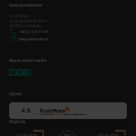
Dane kontaktowe
Vet Planet
ul. Brukowa 36 lok.2
05-092 Łomianki
+48 22 122 11 99
help@vetexpert.pl
Nasze social media
Opinie
4.9
Na podstawie
41 663
opinii
z całego okresu
Nagrody