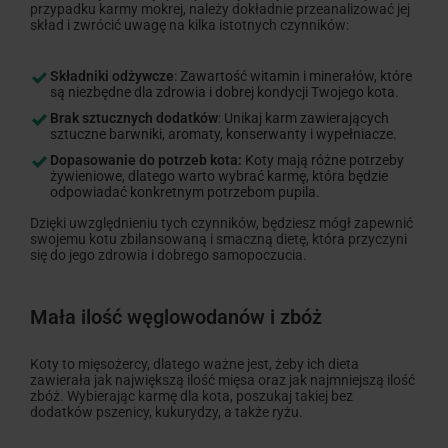
przypadku karmy mokrej, należy dokładnie przeanalizować jej
skład i zwrócić uwagę na kilka istotnych czynników:
Składniki odżywcze
: Zawartość witamin i minerałów, które
są niezbędne dla zdrowia i dobrej kondycji Twojego kota.
Brak sztucznych dodatków
: Unikaj karm zawierających
sztuczne barwniki, aromaty, konserwanty i wypełniacze.
Dopasowanie do potrzeb kota:
Koty mają różne potrzeby
żywieniowe, dlatego warto wybrać karmę, która będzie
odpowiadać konkretnym potrzebom pupila.
Dzięki uwzględnieniu tych czynników, będziesz mógł zapewnić
swojemu kotu zbilansowaną i smaczną dietę, która przyczyni
się do jego zdrowia i dobrego samopoczucia.
Mała ilość węglowodanów i zbóż
Koty to mięsożercy, dlatego ważne jest, żeby ich dieta
zawierała jak największą ilość mięsa oraz jak najmniejszą ilość
zbóż. Wybierając karmę dla kota, poszukaj takiej bez
dodatków pszenicy, kukurydzy, a także ryżu.