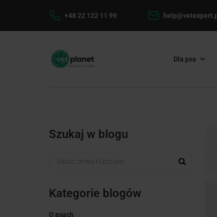
+48 22 122 11 99
help@vetexpert.p
Dla psa
Szukaj w blogu
Kategorie blogów
O psach