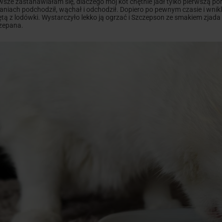
wsze zastanawiałam się, dlaczego mój kot chętnie jadł tylko pierwszą po
aniach podchodził, wąchał i odchodził. Dopiero po pewnym czasie i wnikl
ętą z lodówki. Wystarczyło lekko ją ogrzać i Szczepson ze smakiem zjada 
zepana.