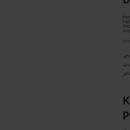
Kot
naj
wod
wody
Co r
K
p