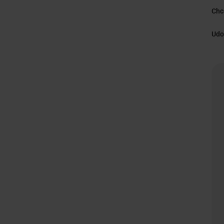
Chc
Udo