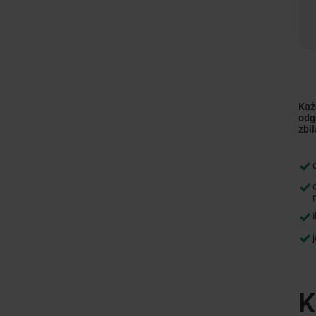
Każ
odg
zbi
K