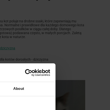
u kot poluje na drobne ssaki, które zapewniają mu
ókna. Normalne i prawidłowe dla każdego domowego kota
szczowych posiłków w ciągu całej doby. Dlatego
 gotowa) podawana często, w małych porcjach. Zaletą
z kota w naturze.
a kotów dorosłych - dziczyzna
About