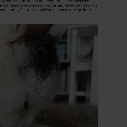
rcję saszetki, którą mu podawałam – przy kolejnych
iwym śledztwie zauważyłam, że nie interesuje się karmą
całą porcję!” – Kasia, opiekunka ośmioletniego kota