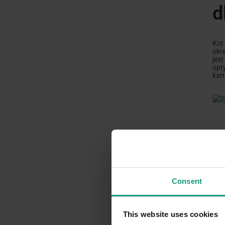
d
Kot
okr
jes
opt
kar
Dow
Consent
This website uses cookies