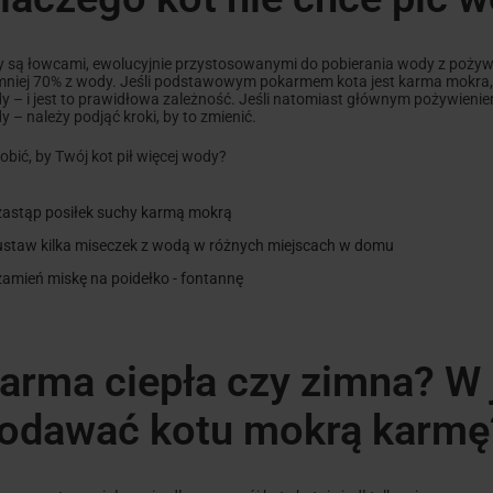
y są łowcami, ewolucyjnie przystosowanymi do pobierania wody z pożywi
mniej 70% z wody. Jeśli podstawowym pokarmem kota jest karma mokra,
y – i jest to prawidłowa zależność. Jeśli natomiast głównym pożywienie
 – należy podjąć kroki, by to zmienić.
obić, by Twój kot pił więcej wody?
zastąp posiłek suchy karmą mokrą
ustaw kilka miseczek z wodą w różnych miejscach w domu
zamień miskę na poidełko - fontannę
arma ciepła czy zimna? W 
odawać kotu mokrą karmę