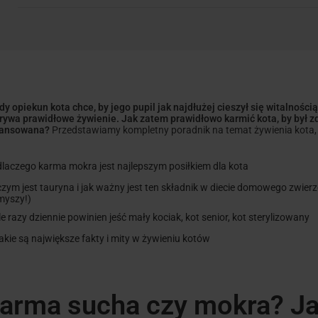
05.
Żywienie kociąt
06.
Żywienie kotów sterylizowanych
dy opiekun kota chce, by jego pupil jak najdłużej cieszył się witalnośc
rywa prawidłowe żywienie. Jak zatem prawidłowo karmić kota, by był zd
07.
Żywienie kotów starszych
lansowana?
Przedstawiamy kompletny poradnik na temat żywienia kota, z
dlaczego karma mokra jest najlepszym posiłkiem dla kota
08.
Dlaczego kot je myszy?
czym jest tauryna i jak ważny jest ten składnik w diecie domowego zwierz
myszy!)
09.
Czy kot może być wegetarianinem?
ile razy dziennie powinien jeść mały kociak, kot senior, kot sterylizowany
jakie są największe fakty i mity w żywieniu kotów
10.
Dieta BARF dla kota
arma sucha czy mokra? J