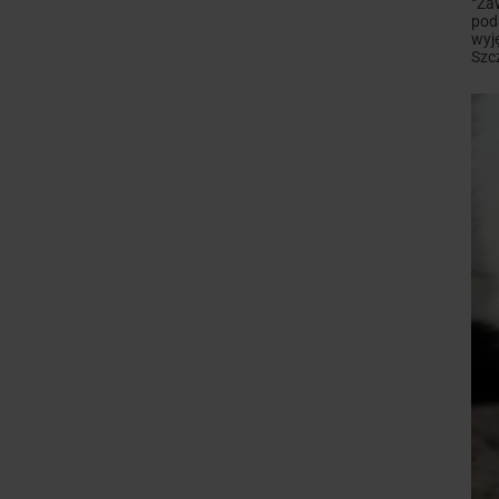
“Za
pod
wyj
Szc