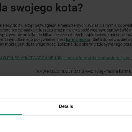
la swojego kota?
 należy do zwierząt bezwzględnie mięsożernych. W naturalnym środowisk
eśloną porcję białka i tłuszczu oraz niewielką ilość węglowodanów i wł
t spożywanie od kilku do kilkudziesięciu małych objętościowo mięsno-tłu
ymalnym dla niego pożywieniem jest
karma mokra
(dieta domowa, dieta
my mokrej jest duża wilgotność, zbliżona do pokarmu zdobywanego prze
RAW PALEO ADULT CAT GAME 100g - mokra karma dl
iedz się:
Na czym polega mieszane żywienie kota?
Details