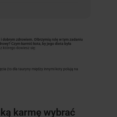
ią i dobrym zdrowiem. Olbrzymią rolę w tym zadaniu
rowy? Czym karmić kota, by jego dieta była
 którego dowiesz się:
ęcia (to dla tauryny między innymi koty polują na
aką karmę wybrać