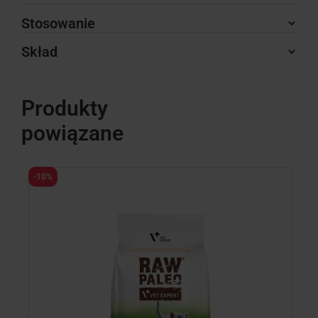
Stosowanie
Skład
Produkty
powiązane
-10%
-