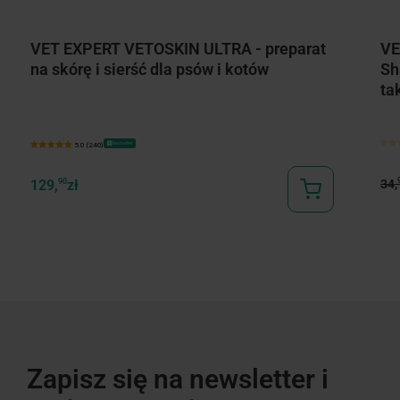
VET EXPERT VETOSKIN ULTRA - preparat
VE
na skórę i sierść dla psów i kotów
Sh
ta
Bestseller
5.0 (240)
34,
129,
90
zł
Zapisz się na newsletter i