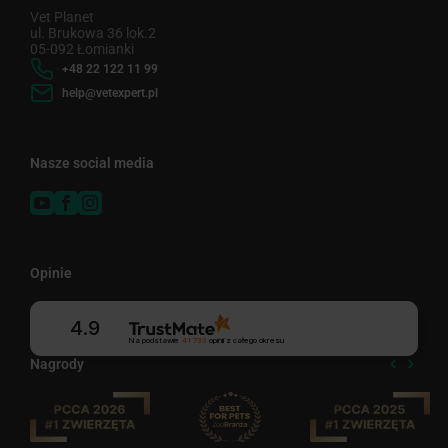
Vet Planet
ul. Brukowa 36 lok.2
05-092 Łomianki
+48 22 122 11 99
help@vetexpert.pl
Nasze social media
Opinie
4.9
Na podstawie
41 733
opinii
z całego okresu
Nagrody