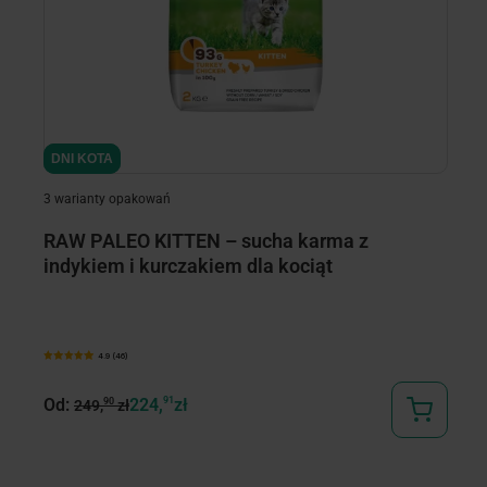
DNI KOTA
DNI KOTA
D
D
3 warianty opakowań
RAW PALEO KITTEN – sucha karma z
R
indykiem i kurczakiem dla kociąt
k
4.9 (46)
Od:
224,
91
zł
90
249,
zł
89