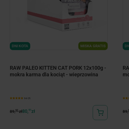
MISKA GRATIS
DNI KOTA
DN
RAW PALEO KITTEN CAT PORK 12x100g -
RA
mokra karma dla kociąt - wieprzowina
mo
5.0 (7)
80,
91
zł
90
89,
zł
89,