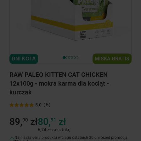
MISKA GRATIS
DNI KOTA
RAW PALEO KITTEN CAT CHICKEN
12x100g - mokra karma dla kociąt -
kurczak
(
5
)
5.0
89,
zł
80,
zł
90
91
6,74 zł za sztukę
Najniższa cena produktu w ciągu ostatnich 30 dni przed promocją: