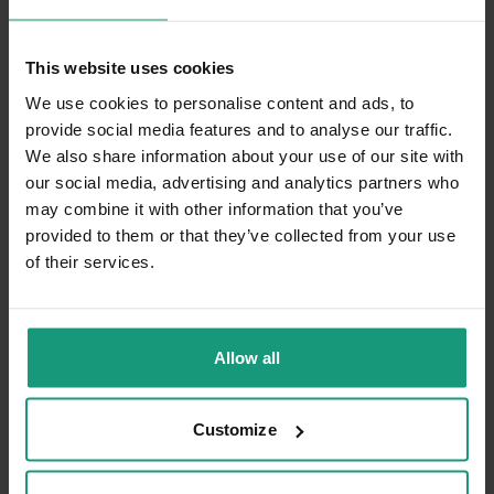
Dziękujemy za miłe słowa! Doceniamy czas
poświęcony na podzielenie się z nami Twoim
Weronika
zweryfikowano
doświadczeniem. Jesteśmy szczęśliwi, że
This website uses cookies
5
mamy takich klientów. Z pozdrowieniami,
We use cookies to personalise content and ads, to
Bezkonkurencyjna w karmieniu małych kotków.
obsługa sklepu.
Skład jest wzorowy, mogę polecić każdemu z
provide social media features and to analyse our traffic.
czystym sumieniem. Mam pewność, że mój kot
We also share information about your use of our site with
dostaje same odżywcze i bogate w białko
our social media, advertising and analytics partners who
pożywienie. 💪❤️🔥
may combine it with other information that you’ve
12/16/2025
provided to them or that they’ve collected from your use
0
0
of their services.
Komentarz sklepu
Dziękujemy za miłe słowa! Cieszymy się, że
Allow all
zakup przeszedł bezproblemowo, oraz, że
Beata
zweryfikowano
możemy zapewnić odpowiednią obsługę tak
5
świetnym klientom. Dziękujemy raz jeszcze!
Customize
Doskonała propozycja w żywieniu młodych kotów.
Dobry skład to podstawa a ten jest wręcz
doskonały. Wpływa pozytywnie na samopoczucie