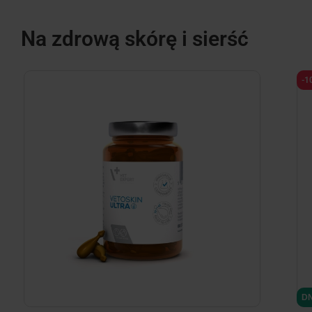
Na zdrową skórę i sierść
-1
DN