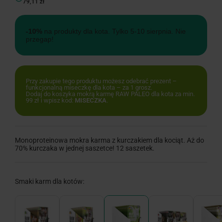
79,11 zł
-10%
na produkty dla kota. Tylko 5-10 sierpnia. Nie
przegap!
Przy zakupie tego produktu możesz odebrać prezent –
funkcjonalną miseczkę dla kota – za 1 grosz.
Dodaj do koszyka mokrą karmę RAW PALEO dla kota za min.
99 zł i wpisz kod:
MISECZKA
.
Monoproteinowa mokra karma z kurczakiem dla kociąt. Aż do
70% kurczaka w jednej saszetce! 12 saszetek.
Smaki karm dla kotów: