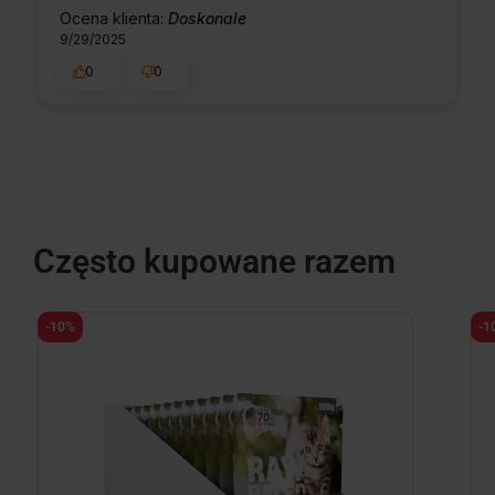
Ocena klienta:
Doskonale
9/29/2025
0
0
Często kupowane razem
-10%
-1