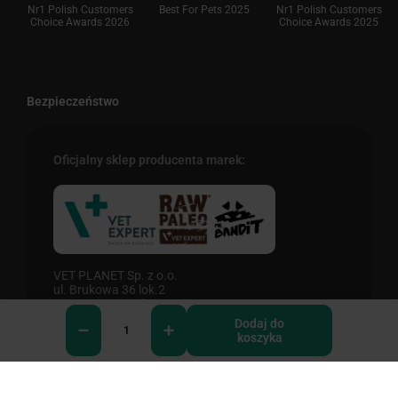
Nr1 Polish Customers
Best For Pets 2025
Nr1 Polish Customers
Choice Awards 2026
Choice Awards 2025
Bezpieczeństwo
Oficjalny sklep producenta marek:
VET PLANET Sp. z o.o.
ul. Brukowa 36 lok.2
05 - 092 Łomianki
Przedsiębiorstwo posiada uprawnienia
Dodaj do
do obrotu produktami OTC na odległość
koszyka
0