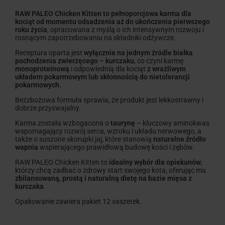
RAW PALEO Chicken Kitten to pełnoporcjowa karma dla
kociąt od momentu odsadzenia aż do ukończenia pierwszego
roku życia
, opracowana z myślą o ich intensywnym rozwoju i
rosnącym zapotrzebowaniu na składniki odżywcze.
Receptura oparta jest
wyłącznie na jednym źródle białka
pochodzenia zwierzęcego – kurczaku
, co czyni karmę
monoproteinową
i odpowiednią dla kociąt
z wrażliwym
układem pokarmowym lub skłonnością do nietolerancji
pokarmowych.
Bezzbożowa formuła sprawia, że produkt jest lekkostrawny i
dobrze przyswajalny.
Karma została wzbogacona o
taurynę
– kluczowy aminokwas
wspomagający rozwój serca, wzroku i układu nerwowego, a
także o suszone skorupki jaj, które stanowią
naturalne źródło
wapnia
wspierającego prawidłową budowę kości i zębów.
RAW PALEO Chicken Kitten to
idealny wybór dla opiekunów
,
którzy chcą zadbać o zdrowy start swojego kota, oferując mu
zbilansowaną, prostą i naturalną dietę na bazie mięsa z
kurczaka
.
Opakowanie zawiera pakiet 12 saszetek.