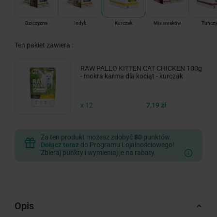
Dziczyzna
Indyk
Kurczak
Mix smaków
Tuńcz
Ten pakiet zawiera :
RAW PALEO KITTEN CAT CHICKEN 100g
- mokra karma dla kociąt - kurczak
x 12
7,19 zł
Za ten produkt możesz zdobyć
80
punktów.
Dołącz teraz
do Programu Lojalnościowego!
Zbieraj punkty i wymieniaj je na rabaty.
Opis