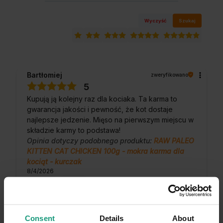
Wyczyść
Szukaj
Bartłomiej
zweryfikowano
5
Kupują ją kolejny raz dla kociaka. Ta karma to
gwarancja jakości i pewność, że kot dostaje
najlepsze jedzenie. Mięso na pierwszym miejscu w
składzie karmy to podstawa!
Opinia dotyczy podobnego produktu:
RAW PALEO
KITTEN CAT CHICKEN 100g - mokra karma dla
kociąt - kurczak
8/4/2026
0
0
Komentarz sklepu
Consent
Details
About