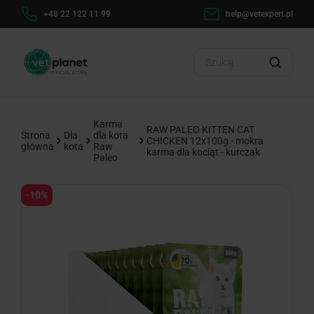
h
+48 22 122 11 99
help@vetexpert.pl
Dosta
?
Karma
RAW PALEO KITTEN CAT
Strona
Dla
dla kota
CHICKEN 12x100g - mokra
główna
kota
Raw
karma dla kociąt - kurczak
Paleo
-10%