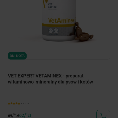
minimize
minimize
DNI KOTA
DNI KOTA
VET EXPERT VETAMINEX - preparat
witaminowo-mineralny dla psów i kotów
4.9 (172)
62,
91
zł
90
69,
zł