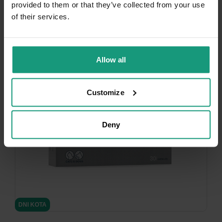
provided to them or that they’ve collected from your use
of their services.
-10%
Allow all
Customize
Deny
minimize
DNI KOTA