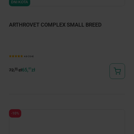
DNI KOTA
ARTHROVET COMPLEX SMALL BREED
4.9 (134)
65,
61
zł
90
72,
zł
-10%