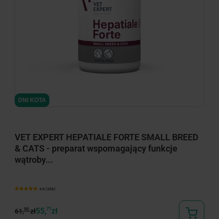
minimize
DNI KOTA
VET EXPERT HEPATIALE FORTE SMALL BREED
& CATS - preparat wspomagający funkcje
wątroby...
4.9 (208)
55,
71
zł
90
61,
zł