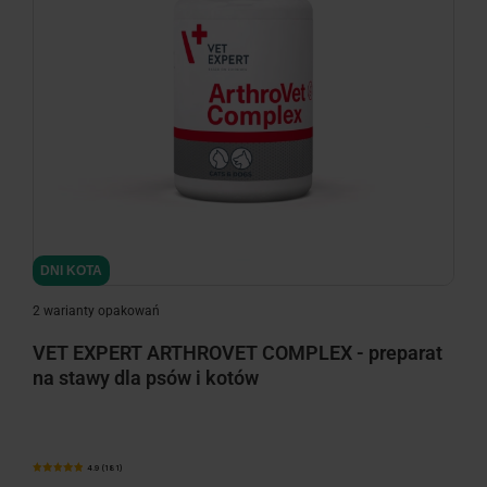
minimize
DNI KOTA
2 warianty opakowań
VET EXPERT ARTHROVET COMPLEX - preparat
na stawy dla psów i kotów
4.9 (181)