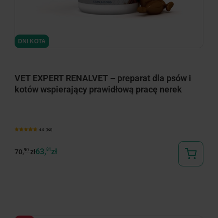
minimize
DNI KOTA
VET EXPERT RENALVET – preparat dla psów i
kotów wspierający prawidłową pracę nerek
4.9 (92)
63,
81
zł
90
70,
zł