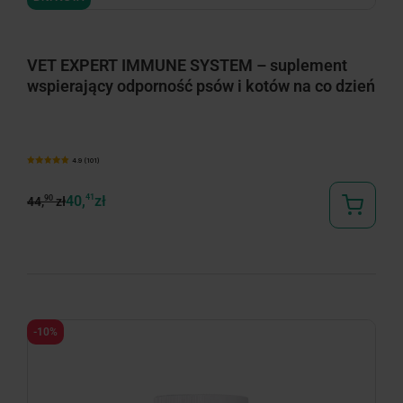
VET EXPERT IMMUNE SYSTEM – suplement
wspierający odporność psów i kotów na co dzień
4.9 (101)
40,
41
zł
90
44,
zł
-10%