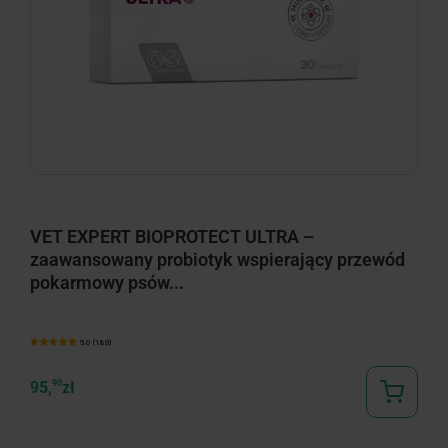
minimize
VET EXPERT BIOPROTECT ULTRA –
zaawansowany probiotyk wspierający przewód
pokarmowy psów...
5.0 (189)
95,
90
zł