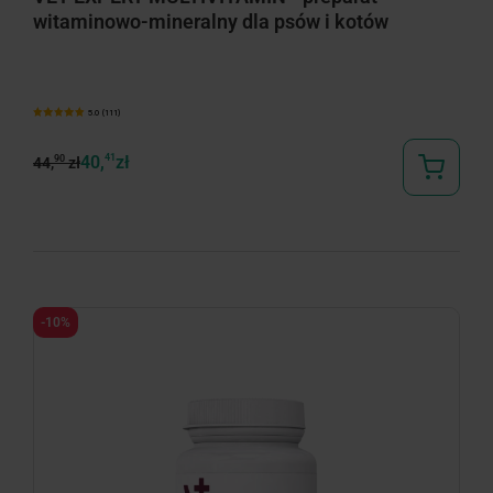
witaminowo-mineralny dla psów i kotów
5.0 (111)
40,
41
zł
90
44,
zł
-10%