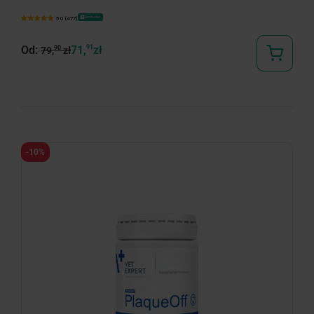
Bestseller
5.0 (477)
Od:
71,
91
zł
90
79,
zł
-10%