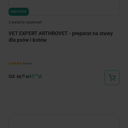
minimize
DNI KOTA
2 warianty opakowań
VET EXPERT ARTHROVET - preparat na stawy
dla psów i kotów
5.0 (123)
Od:
47,
61
zł
90
52,
zł