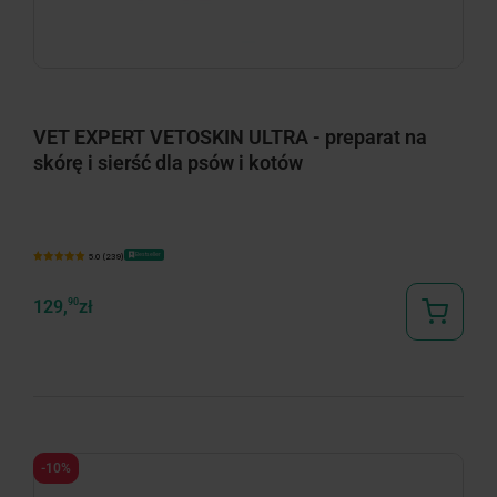
minimize
minimize
VET EXPERT VETOSKIN ULTRA - preparat na
skórę i sierść dla psów i kotów
Bestseller
5.0 (239)
129,
90
zł
-10%