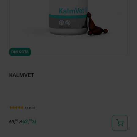
minimize
DNI KOTA
KALMVET
4.8 (143)
62,
91
zł
90
69,
zł