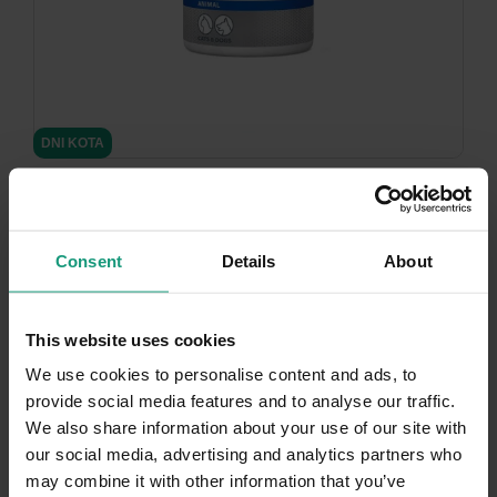
minimize
DNI KOTA
2 warianty opakowań
VET EXPERT PLAQUE OFF ® - preparat dla psów
i kotów wspomagający utrzymanie zdrowia
Consent
Details
About
jamy...
This website uses cookies
4.9 (178)
We use cookies to personalise content and ads, to
Od:
46,
71
zł
90
51,
zł
provide social media features and to analyse our traffic.
We also share information about your use of our site with
our social media, advertising and analytics partners who
may combine it with other information that you’ve