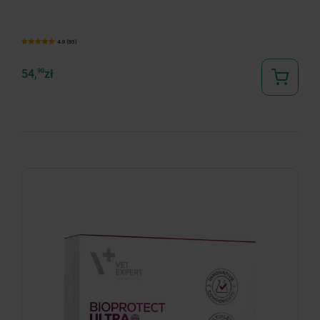
4.9 (93)
54,
90
zł