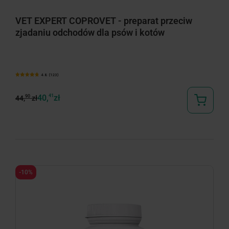
VET EXPERT COPROVET - preparat przeciw
zjadaniu odchodów dla psów i kotów
4.8 (123)
40,
41
zł
90
44,
zł
-10%