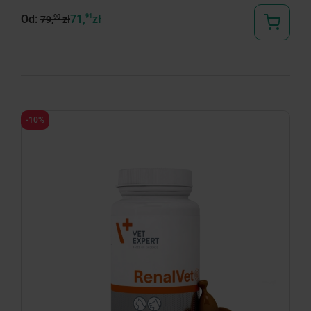
Od:
71,
91
zł
90
79,
zł
-10%