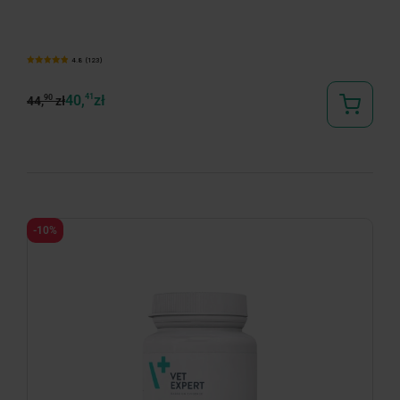
4.8 (123)
40,
41
zł
90
44,
zł
-10%