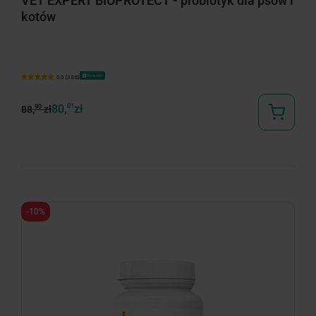
VET EXPERT BIOPROTECT - probiotyk dla psów i
kotów
Bestseller
5.0 (386)
80,
01
zł
90
88,
zł
-10%