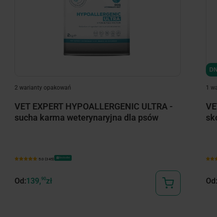
DN
2 warianty opakowań
1 w
VET EXPERT HYPOALLERGENIC ULTRA -
VE
sucha karma weterynaryjna dla psów
sk
Bestseller
5.0 (345)
Od:
139,
90
zł
Od