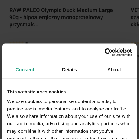
RAW PALEO Olympic Duck Medium Large
VE
90g - hipoalergiczny monoproteinowy
sza
przysmak...
skł
(0)
19,
99
zł
9
49,
Consent
Details
About
Najnowsze posty
This website uses cookies
We use cookies to personalise content and ads, to
provide social media features and to analyse our traffic.
We also share information about your use of our site with
our social media, advertising and analytics partners who
may combine it with other information that you’ve
provided to them or that they’ve collected from your use