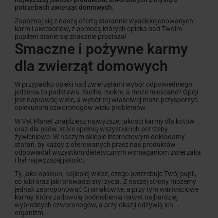
potrzebach zwierząt domowych.
Zapoznaj się z naszą ofertą starannie wyselekcjonowanych
karm i akcesoriów, z pomocą których opieka nad Twoim
pupilem stanie się znacznie prostsza!
Smaczne i pożywne karmy
dla zwierząt domowych
W przypadku opieki nad zwierzętami wybór odpowiedniego
jedzenia to podstawa. Suche, mokre, a może mieszane? Opcji
jest naprawdę wiele, a wybór tej właściwej może przysporzyć
opiekunom czworonogów wielu problemów.
W Vet Planet znajdziesz najwyższej jakości karmy dla kotów
oraz dla psów, które spełnią wszystkie ich potrzeby
żywieniowe. W naszym sklepie internetowym dokładamy
starań, by każdy z oferowanych przez nas produktów
odpowiadał wszystkim dietetycznym wymaganiom zwierzaka
i był najwyższej jakości.
Ty, jako opiekun, najlepiej wiesz, czego potrzebuje Twój pupil,
co lubi oraz jaki prowadzi styl życia. Z naszej strony możemy
jednak zaproponować Ci smakowite, a przy tym wartościowe
karmy, które zadowolą podniebienia nawet najbardziej
wybrednych czworonogów, a przy okazji odżywią ich
organizm.