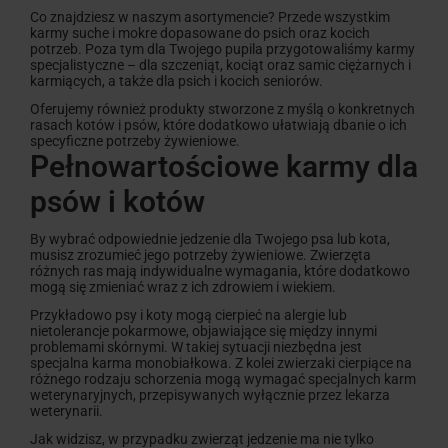
Co znajdziesz w naszym asortymencie? Przede wszystkim
karmy suche i mokre dopasowane do psich oraz kocich
potrzeb. Poza tym dla Twojego pupila przygotowaliśmy karmy
specjalistyczne – dla szczeniąt, kociąt oraz samic ciężarnych i
karmiących, a także dla psich i kocich seniorów.
Oferujemy również produkty stworzone z myślą o konkretnych
rasach kotów i psów, które dodatkowo ułatwiają dbanie o ich
specyficzne potrzeby żywieniowe.
Pełnowartościowe karmy dla
psów i kotów
By wybrać odpowiednie jedzenie dla Twojego psa lub kota,
musisz zrozumieć jego potrzeby żywieniowe. Zwierzęta
różnych ras mają indywidualne wymagania, które dodatkowo
mogą się zmieniać wraz z ich zdrowiem i wiekiem.
Przykładowo psy i koty mogą cierpieć na alergie lub
nietolerancje pokarmowe, objawiające się między innymi
problemami skórnymi. W takiej sytuacji niezbędna jest
specjalna karma monobiałkowa. Z kolei zwierzaki cierpiące na
różnego rodzaju schorzenia mogą wymagać specjalnych karm
weterynaryjnych, przepisywanych wyłącznie przez lekarza
weterynarii.
Jak widzisz, w przypadku zwierząt jedzenie ma nie tylko