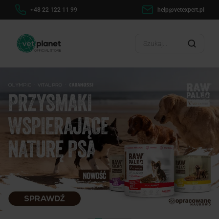
h
+48 22 122 11 99
help@vetexpert.pl
Dosta
?