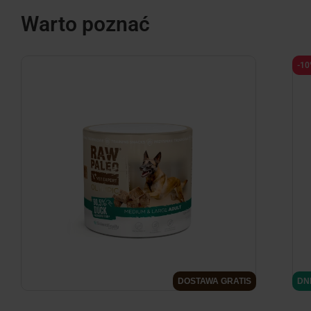
Warto poznać
-1
DOSTAWA GRATIS
DN