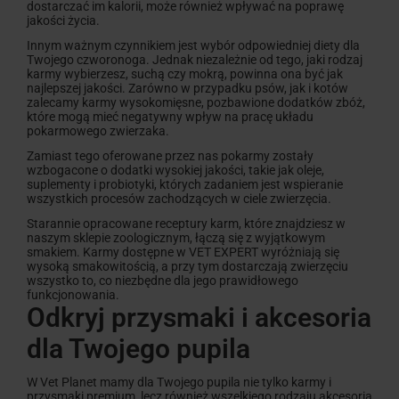
dostarczać im kalorii, może również wpływać na poprawę
jakości życia.
Innym ważnym czynnikiem jest wybór odpowiedniej diety dla
Twojego czworonoga. Jednak niezależnie od tego, jaki rodzaj
karmy wybierzesz, suchą czy mokrą, powinna ona być jak
najlepszej jakości. Zarówno w przypadku psów, jak i kotów
zalecamy karmy wysokomięsne, pozbawione dodatków zbóż,
które mogą mieć negatywny wpływ na pracę układu
pokarmowego zwierzaka.
Zamiast tego oferowane przez nas pokarmy zostały
wzbogacone o dodatki wysokiej jakości, takie jak oleje,
suplementy i probiotyki, których zadaniem jest wspieranie
wszystkich procesów zachodzących w ciele zwierzęcia.
Starannie opracowane receptury karm, które znajdziesz w
naszym sklepie zoologicznym, łączą się z wyjątkowym
smakiem. Karmy dostępne w VET EXPERT wyróżniają się
wysoką smakowitością, a przy tym dostarczają zwierzęciu
wszystko to, co niezbędne dla jego prawidłowego
funkcjonowania.
Odkryj przysmaki i akcesoria
dla Twojego pupila
W Vet Planet mamy dla Twojego pupila nie tylko karmy i
przysmaki premium, lecz również wszelkiego rodzaju akcesoria