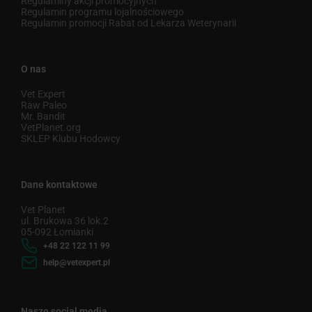
Regulaminy akcji promocyjnych
Regulamin programu lojalnościowego
Regulamin promocji Rabat od Lekarza Weterynarii
O nas
Vet Expert
Raw Paleo
Mr. Bandit
VetPlanet.org
SKLEP Klubu Hodowcy
Dane kontaktowe
Vet Planet
ul. Brukowa 36 lok.2
05-092 Łomianki
+48 22 122 11 99
help@vetexpert.pl
Nasze social media