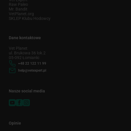
Raw Paleo
Mr. Bandit
VetPlanet.org
SKLEP Klubu Hodowcy
Dane kontaktowe
Vet Planet
ul. Brukowa 36 lok.2
05-092 Łomianki
+48 22 122 11 99
help@vetexpert.pl
Nasze social media
Opinie