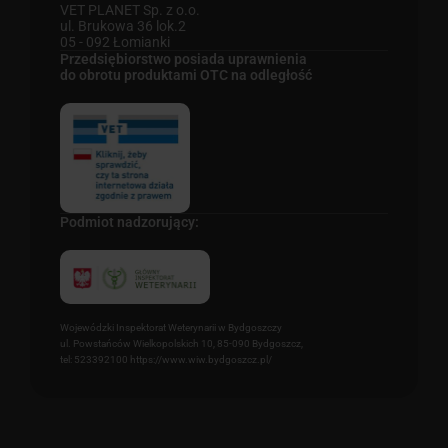
VET PLANET Sp. z o.o.
ul. Brukowa 36 lok.2
05 - 092 Łomianki
Przedsiębiorstwo posiada uprawnienia
do obrotu produktami OTC na odległość
Podmiot nadzorujący:
Wojewódzki Inspektorat Weterynarii w Bydgoszczy
ul. Powstańców Wielkopolskich 10, 85-090 Bydgoszcz,
tel: 523392100 https://www.wiw.bydgoszcz.pl/