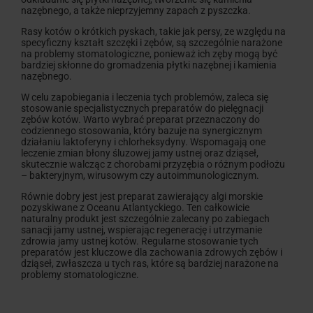
nazębnego, a także nieprzyjemny zapach z pyszczka.
Rasy kotów o krótkich pyskach, takie jak persy, ze względu na
specyficzny kształt szczęki i zębów, są szczególnie narażone
na problemy stomatologiczne, ponieważ ich zęby mogą być
bardziej skłonne do gromadzenia płytki nazębnej i kamienia
nazębnego.
W celu zapobiegania i leczenia tych problemów, zaleca się
stosowanie specjalistycznych preparatów do pielęgnacji
zębów kotów. Warto wybrać preparat przeznaczony do
codziennego stosowania, który bazuje na synergicznym
działaniu laktoferyny i chlorheksydyny. Wspomagają one
leczenie zmian błony śluzowej jamy ustnej oraz dziąseł,
skutecznie walcząc z chorobami przyzębia o różnym podłożu
– bakteryjnym, wirusowym czy autoimmunologicznym.
Równie dobry jest jest preparat zawierający algi morskie
pozyskiwane z Oceanu Atlantyckiego. Ten całkowicie
naturalny produkt jest szczególnie zalecany po zabiegach
sanacji jamy ustnej, wspierając regenerację i utrzymanie
zdrowia jamy ustnej kotów. Regularne stosowanie tych
preparatów jest kluczowe dla zachowania zdrowych zębów i
dziąseł, zwłaszcza u tych ras, które są bardziej narażone na
problemy stomatologiczne.