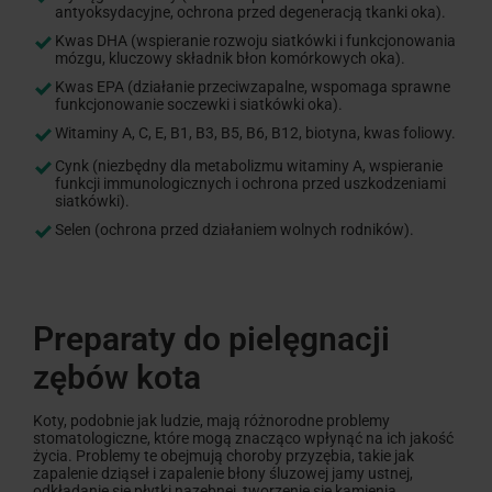
antyoksydacyjne, ochrona przed degeneracją tkanki oka).
Kwas DHA (wspieranie rozwoju siatkówki i funkcjonowania
mózgu, kluczowy składnik błon komórkowych oka).
Kwas EPA (działanie przeciwzapalne, wspomaga sprawne
funkcjonowanie soczewki i siatkówki oka).
Witaminy A, C, E, B1, B3, B5, B6, B12, biotyna, kwas foliowy.
Cynk (niezbędny dla metabolizmu witaminy A, wspieranie
funkcji immunologicznych i ochrona przed uszkodzeniami
siatkówki).
Selen (ochrona przed działaniem wolnych rodników).
Preparaty do pielęgnacji
zębów kota
Koty, podobnie jak ludzie, mają różnorodne problemy
stomatologiczne, które mogą znacząco wpłynąć na ich jakość
życia. Problemy te obejmują choroby przyzębia, takie jak
zapalenie dziąseł i zapalenie błony śluzowej jamy ustnej,
odkładanie się płytki nazębnej, tworzenie się kamienia