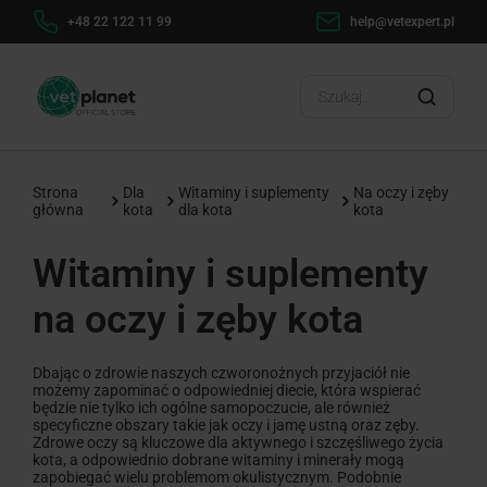
h
+48 22 122 11 99
help@vetexpert.pl
Dosta
?
Strona
Dla
Witaminy i suplementy
Na oczy i zęby
główna
kota
dla kota
kota
Witaminy i suplementy
na oczy i zęby kota
Dbając o zdrowie naszych czworonożnych przyjaciół nie
możemy zapominać o odpowiedniej diecie, która wspierać
będzie nie tylko ich ogólne samopoczucie, ale również
specyficzne obszary takie jak oczy i jamę ustną oraz zęby.
Zdrowe oczy są kluczowe dla aktywnego i szczęśliwego życia
kota, a odpowiednio dobrane witaminy i minerały mogą
zapobiegać wielu problemom okulistycznym. Podobnie