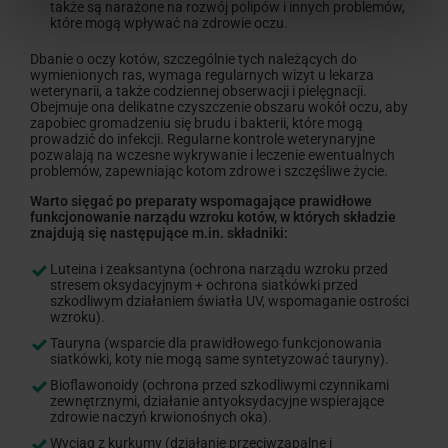
także są narażone na rozwój polipów i innych problemów,
które mogą wpływać na zdrowie oczu.
Dbanie o oczy kotów, szczególnie tych należących do
wymienionych ras, wymaga regularnych wizyt u lekarza
weterynarii, a także codziennej obserwacji i pielęgnacji.
Obejmuje ona delikatne czyszczenie obszaru wokół oczu, aby
zapobiec gromadzeniu się brudu i bakterii, które mogą
prowadzić do infekcji. Regularne kontrole weterynaryjne
pozwalają na wczesne wykrywanie i leczenie ewentualnych
problemów, zapewniając kotom zdrowe i szczęśliwe życie.
Warto sięgać po preparaty wspomagające prawidłowe
funkcjonowanie narządu wzroku kotów, w których składzie
znajdują się następujące m.in. składniki:
Luteina i zeaksantyna (ochrona narządu wzroku przed
stresem oksydacyjnym + ochrona siatkówki przed
szkodliwym działaniem światła UV, wspomaganie ostrości
wzroku).
Tauryna (wsparcie dla prawidłowego funkcjonowania
siatkówki, koty nie mogą same syntetyzować tauryny).
Bioflawonoidy (ochrona przed szkodliwymi czynnikami
zewnętrznymi, działanie antyoksydacyjne wspierające
zdrowie naczyń krwionośnych oka).
Wyciąg z kurkumy (działanie przeciwzapalne i