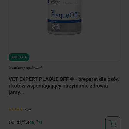
minimize
DNI KOTA
2 warianty opakowań
VET EXPERT PLAQUE OFF ® - preparat dla psów
i kotów wspomagający utrzymanie zdrowia
jamy...
4.9 (178)
Od:
46,
71
zł
90
51,
zł