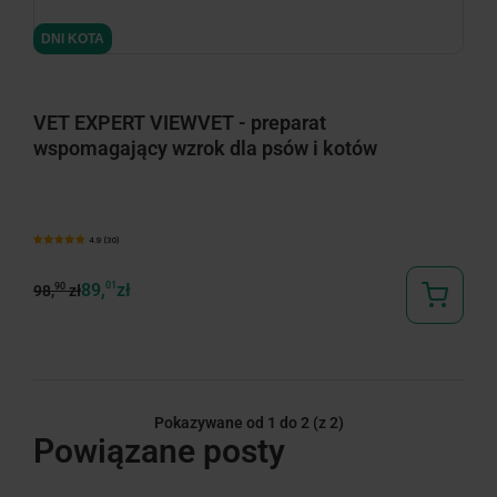
minimize
DNI KOTA
VET EXPERT VIEWVET - preparat
wspomagający wzrok dla psów i kotów
4.9 (30)
89,
01
zł
90
98,
zł
Pokazywane od 1 do 2
(z 2)
Powiązane posty