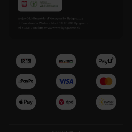
Wojewódzki Inspektorat Weterynarii w Bydgoszczy
ul. Powstańców Wielkopolskich 10, 85-090 Bydgoszcz,
tel: 523392100 https://www.wiw.bydgoszcz.pl/