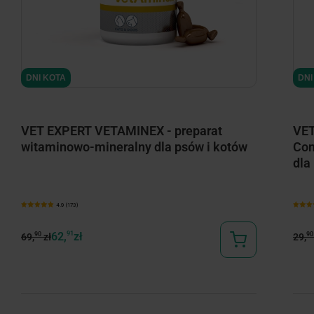
DNI KOTA
DNI
VET EXPERT VETAMINEX - preparat
VET
witaminowo-mineralny dla psów i kotów
Con
dla
4.9 (173)
62,
91
zł
90
90
69,
zł
29,