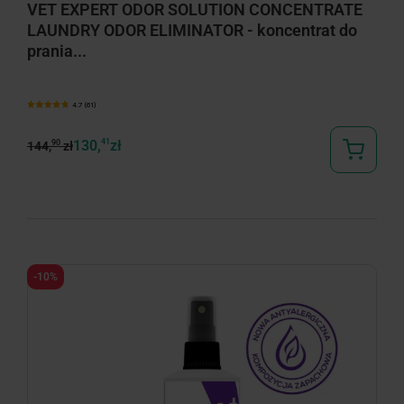
VET EXPERT ODOR SOLUTION CONCENTRATE
LAUNDRY ODOR ELIMINATOR - koncentrat do
prania...
4.7 (61)
130,
41
zł
90
144,
zł
-10%