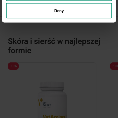
Deny
Skóra i sierść w najlepszej
formie
-10%
-10