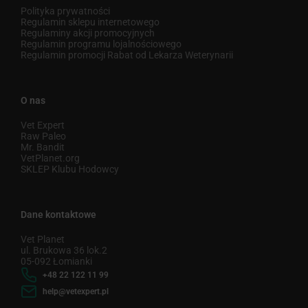
Polityka prywatności
Regulamin sklepu internetowego
Regulaminy akcji promocyjnych
Regulamin programu lojalnościowego
Regulamin promocji Rabat od Lekarza Weterynarii
O nas
Vet Expert
Raw Paleo
Mr. Bandit
VetPlanet.org
SKLEP Klubu Hodowcy
Dane kontaktowe
Vet Planet
ul. Brukowa 36 lok.2
05-092 Łomianki
+48 22 122 11 99
help@vetexpert.pl