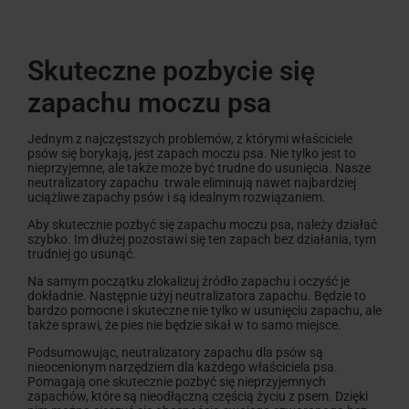
Skuteczne pozbycie się
zapachu moczu psa
Jednym z najczęstszych problemów, z którymi właściciele
psów się borykają, jest zapach moczu psa. Nie tylko jest to
nieprzyjemne, ale także może być trudne do usunięcia. Nasze
neutralizatory zapachu trwale eliminują nawet najbardziej
uciążliwe zapachy psów i są idealnym rozwiązaniem.
Aby skutecznie pozbyć się zapachu moczu psa, należy działać
szybko. Im dłużej pozostawi się ten zapach bez działania, tym
trudniej go usunąć.
Na samym początku zlokalizuj źródło zapachu i oczyść je
dokładnie. Następnie użyj neutralizatora zapachu. Będzie to
bardzo pomocne i skuteczne nie tylko w usunięciu zapachu, ale
także sprawi, że pies nie będzie sikał w to samo miejsce.
Podsumowując, neutralizatory zapachu dla psów są
nieocenionym narzędziem dla każdego właściciela psa.
Pomagają one skutecznie pozbyć się nieprzyjemnych
zapachów, które są nieodłączną częścią życiu z psem. Dzięki