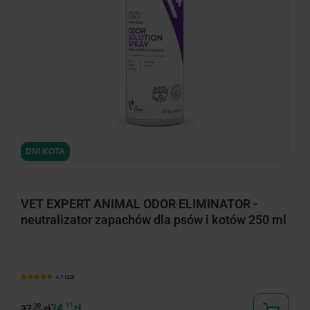
DNI KOTA
VET EXPERT ANIMAL ODOR ELIMINATOR -
neutralizator zapachów dla psów i kotów 250 ml
4.7 (20)
34,
11
zł
90
37,
zł