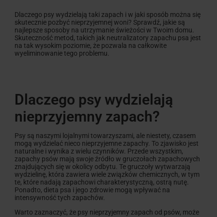
Dlaczego psy wydzielają taki zapach i w jaki sposób można się
skutecznie pozbyć nieprzyjemnej woni? Sprawdź, jakie są
najlepsze sposoby na utrzymanie świeżości w Twoim domu.
Skuteczność metod, takich jak neutralizatory zapachu psa jest
na tak wysokim poziomie, że pozwala na całkowite
wyeliminowanie tego problemu.
Dlaczego psy wydzielają
nieprzyjemny zapach?
Psy są naszymi lojalnymi towarzyszami, ale niestety, czasem
mogą wydzielać nieco nieprzyjemne zapachy. To zjawisko jest
naturalne i wynika z wielu czynników. Przede wszystkim,
zapachy psów mają swoje źródło w gruczołach zapachowych
znajdujących się w okolicy odbytu. Te gruczoły wytwarzają
wydzielinę, która zawiera wiele związków chemicznych, w tym
te, które nadają zapachowi charakterystyczną, ostrą nutę.
Ponadto, dieta psa i jego zdrowie mogą wpływać na
intensywność tych zapachów.
Warto zaznaczyć, że psy nieprzyjemny zapach od psów, może