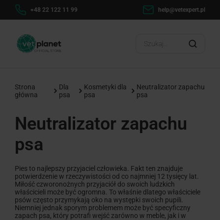
h
+48 22 122 11 99
help@vetexpert.pl
Dosta
?
Strona
Dla
Kosmetyki dla
Neutralizator zapachu
główna
psa
psa
psa
Neutralizator zapachu
psa
Pies to najlepszy przyjaciel człowieka. Fakt ten znajduje
potwierdzenie w rzeczywistości od co najmniej 12 tysięcy lat.
Miłość czworonożnych przyjaciół do swoich ludzkich
właścicieli może być ogromna. To właśnie dlatego właściciele
psów często przymykają oko na występki swoich pupili.
Niemniej jednak sporym problemem może być specyficzny
zapach psa, który potrafi wejść zarówno w meble, jak i w