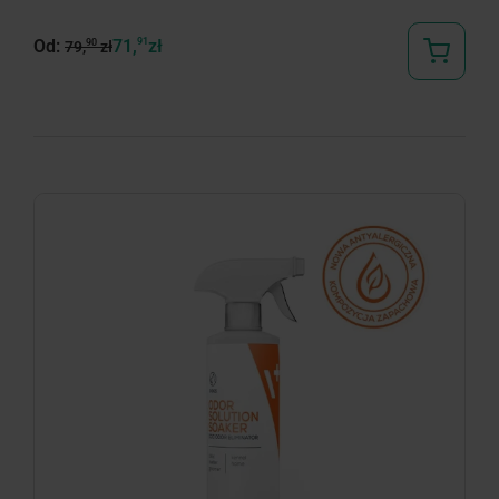
Od:
71,
91
zł
90
79,
zł