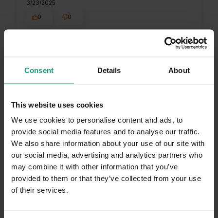
3/23/2025
0
0
Komentarz sklepu
Bardzo cieszy nas Twoja świetna recenzja!
Ciężko pracujemy, aby sprostać wymaganiom
Consent
Details
About
Urszula
zweryfikowano
klientów takich jak Ty i jesteśmy zadowoleni,
5
że nam się udało. Mamy nadzieję, że do nas
Skuteczny produkt, neutralizuje zapach psiego
wrócisz :) Pozdrawiamy
This website uses cookies
moczu.
1/13/2025
We use cookies to personalise content and ads, to
provide social media features and to analyse our traffic.
0
0
We also share information about your use of our site with
our social media, advertising and analytics partners who
Komentarz sklepu
may combine it with other information that you’ve
Dziękujemy bardzo za Twoją opinię! Twoja
provided to them or that they’ve collected from your use
recenzja wiele dla nas znaczy - dzięki niej
of their services.
ELŻBIETA
zweryfikowano
wiemy, że jesteśmy na właściwym torze :) Z
5
pozdrowieniami, obsługa sklepu.
Ja jestem wyjątkowo wrażliwa na wszelkiego