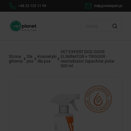
h
+48 22 122 11 99
help@vetexpert.pl
Dosta
?
VET EXPERT DOG ODOR
Strona
Dla
Kosmetyki
ELIMINATOR + TRIGGER -
główna
psa
dla psa
neutralizator zapachów psów
500 ml