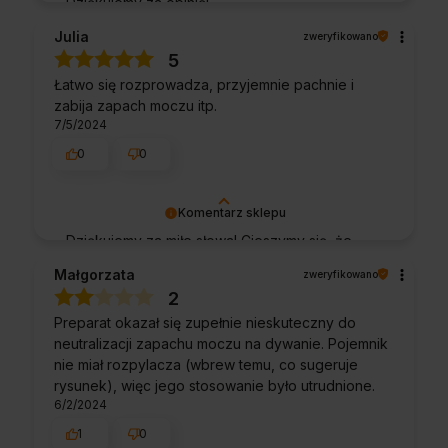
Dziękujemy za opinię!
Julia
zweryfikowano
5
Łatwo się rozprowadza, przyjemnie pachnie i
zabija zapach moczu itp.
7/5/2024
0
0
Komentarz sklepu
Dziękujemy za miłe słowa! Cieszymy się, że
zakup przeszedł bezproblemowo, oraz, że
Małgorzata
zweryfikowano
możemy zapewnić odpowiednią obsługę tak
2
świetnym klientom. Dziękujemy raz jeszcze!
Preparat okazał się zupełnie nieskuteczny do
neutralizacji zapachu moczu na dywanie. Pojemnik
nie miał rozpylacza (wbrew temu, co sugeruje
rysunek), więc jego stosowanie było utrudnione.
6/2/2024
1
0