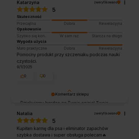
Katarzyna
zweryfikowano
5
Skuteczność
Przeciętna
Dobra
Rewelacyjna
Opakowanie
Szybko się koń..
W sam raz
Starcza na długo
Wygoda użycia
Mało praktyczne
Dobra
Rewelacyjna
Pomocny produkt przy szczeniaku podczas nauki
czystości.
9/1/2025
0
0
Komentarz sklepu
Dziękujemy bardzo za Twoją opinię! Twoja
recenzja wiele dla nas znaczy - dzięki niej
Natalia
zweryfikowano
wiemy, że jesteśmy na właściwym torze :) Z
5
pozdrowieniami, obsługa sklepu.
Kupiłam karmę dla psa i eliminator zapachów
szybka dostawa i super obsługa polecam🔥