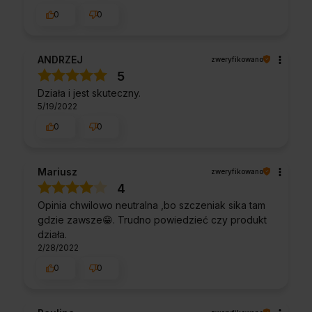
0
0
ANDRZEJ
zweryfikowano
5
Działa i jest skuteczny.
5/19/2022
0
0
Mariusz
zweryfikowano
4
Opinia chwilowo neutralna ,bo szczeniak sika tam
gdzie zawsze😁. Trudno powiedzieć czy produkt
działa.
2/28/2022
0
0