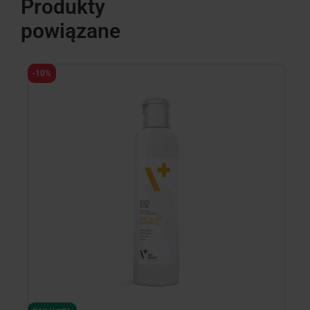
Produkty
powiązane
-10%
-