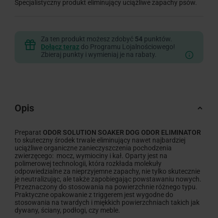
Specjalistyczny produkt eliminujący uciążliwe zapachy psów.
Za ten produkt możesz zdobyć
54
punktów.
Dołącz teraz
do Programu Lojalnościowego!
Zbieraj punkty i wymieniaj je na rabaty.
Opis
Preparat
ODOR SOLUTION SOAKER DOG ODOR ELIMINATOR
to skuteczny środek trwale eliminujący nawet najbardziej
uciążliwe organiczne zanieczyszczenia pochodzenia
zwierzęcego: mocz, wymiociny i kał. Oparty jest na
polimerowej technologii, która rozkłada molekuły
odpowiedzialne za nieprzyjemne zapachy, nie tylko skutecznie
je neutralizując, ale także zapobiegając powstawaniu nowych.
Przeznaczony do stosowania na powierzchnie różnego typu.
Praktyczne opakowanie z triggerem jest wygodne do
stosowania na twardych i miękkich powierzchniach takich jak
dywany, ściany, podłogi, czy meble.