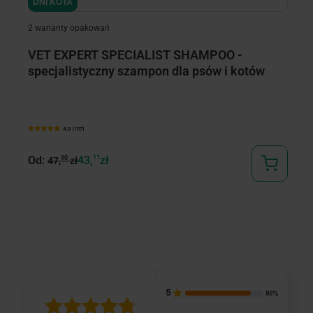
DNI KOTA
D
D
2 warianty opakowań
1 
VET EXPERT SPECIALIST SHAMPOO -
V
specjalistyczny szampon dla psów i kotów
ne
k
4.9 (157)
Od:
43,
11
zł
O
90
47,
zł
5
86%