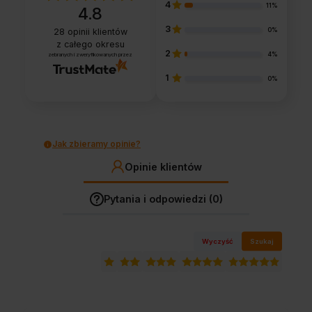
4
11%
4.8
3
0%
28
opinii klientów
z całego okresu
2
4%
zebranych i zweryfikowanych przez
1
0%
Jak zbieramy opinie?
Opinie klientów
Pytania i odpowiedzi (0)
Wyczyść
Szukaj