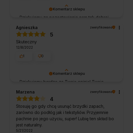
Komentarz sklepu
Dziękujemy za pozostawienie nam tak dobrej
opinii. Naszym priorytetem jest satysfakcja
Agnieszka
zweryfikowano
klienta i Twoja recenzja potwierdza nasze
5
wysiłki - dziękujemy raz jeszcze i mamy
Skuteczny
nadzieję - do szybkiego zobaczenia!
12/8/2022
1
0
Komentarz sklepu
Dziękujemy bardzo za Twoją opinię! Twoja
recenzja wiele dla nas znaczy - dzięki niej
Marzena
zweryfikowano
wiemy, że jesteśmy na właściwym torze :) Z
4
pozdrowieniami, obsługa sklepu.
Stosuję go gdy chcę usunąć brzydki zapach,
zarówno do podłóg jak i tekstyliów. Przyjemnie
pachnie po jego użyciu, super! Lubię ten skład bo
jest naturalny.
5/21/2022