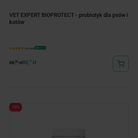
VET EXPERT BIOPROTECT - probiotyk dla psów i
kotów
Bestseller
5.0 (386)
80,
01
zł
90
88,
zł
-10%