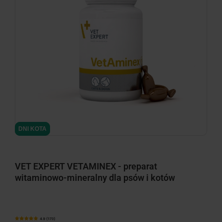
DNI KOTA
DNI KOTA
VET EXPERT VETAMINEX - preparat
witaminowo-mineralny dla psów i kotów
4.9 (173)