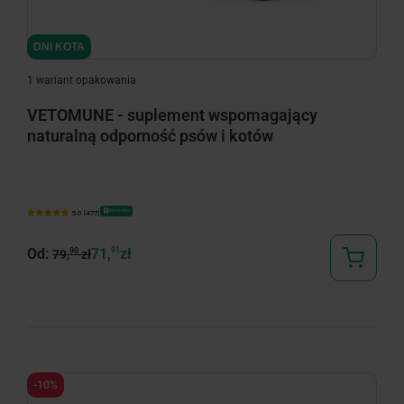
DNI KOTA
1 wariant opakowania
VETOMUNE - suplement wspomagający
naturalną odporność psów i kotów
Bestseller
5.0 (477)
Od:
71,
91
zł
90
79,
zł
-10%