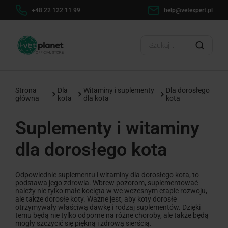
h
+48 22 122 11 99
help@vetexpert.pl
Dosta
?
Strona
Dla
Witaminy i suplementy
Dla dorosłego
główna
kota
dla kota
kota
Suplementy i witaminy
dla dorosłego kota
Odpowiednie suplementu i witaminy dla dorosłego kota, to
podstawa jego zdrowia. Wbrew pozorom, suplementować
należy nie tylko małe kocięta w we wczesnym etapie rozwoju,
ale także dorosłe koty. Ważne jest, aby koty dorosłe
otrzymywały właściwą dawkę i rodzaj suplementów. Dzięki
temu będą nie tylko odporne na różne choroby, ale także będą
mogły szczycić się piękną i zdrową sierścią.