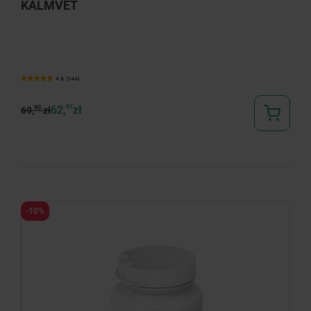
KALMVET
4.8 (144)
62,
91
zł
90
69,
zł
-10%