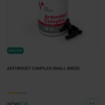
DNI KOTA
ARTHROVET COMPLEX SMALL BREED
4.9 (134)
65,
61
zł
90
72,
zł