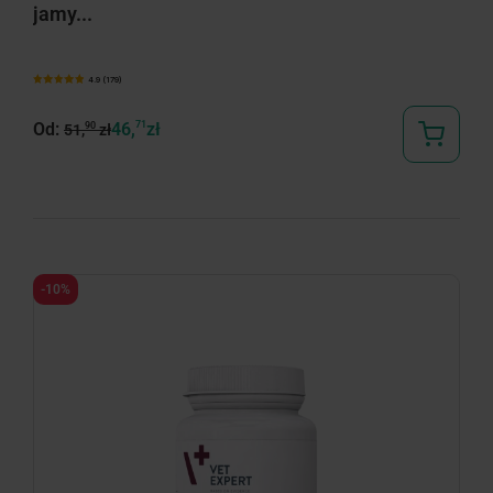
jamy...
4.9 (179)
Od:
46,
71
zł
90
51,
zł
-10%