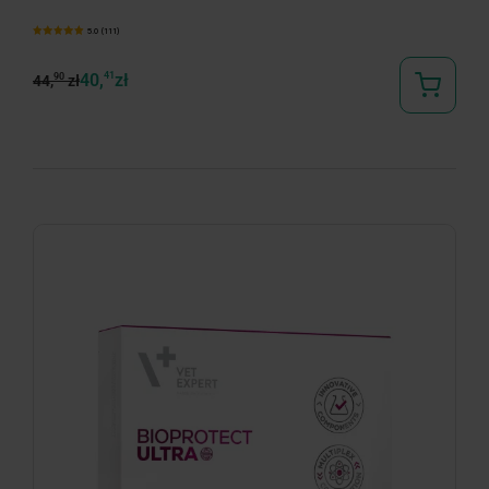
5.0 (111)
40,
41
zł
90
44,
zł