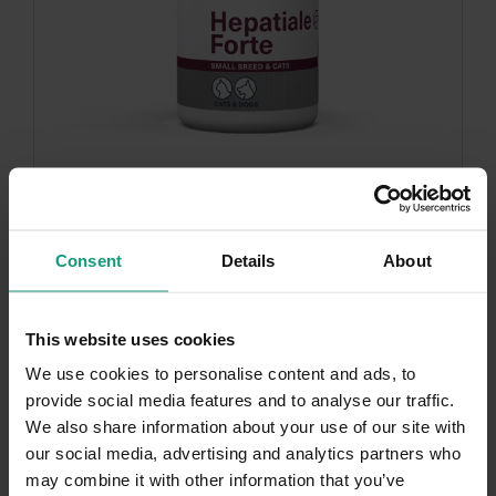
DNI KOTA
Consent
Details
About
VET EXPERT HEPATIALE FORTE SMALL BREED
& CATS - preparat wspomagający funkcje
wątroby...
This website uses cookies
We use cookies to personalise content and ads, to
4.9 (208)
provide social media features and to analyse our traffic.
We also share information about your use of our site with
55,
71
zł
90
61,
zł
our social media, advertising and analytics partners who
may combine it with other information that you’ve