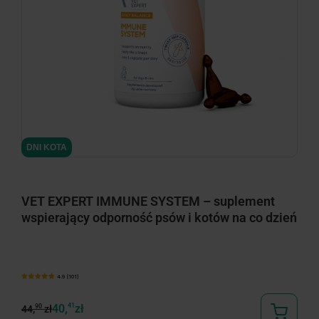
DNI KOTA
VET EXPERT IMMUNE SYSTEM – suplement
wspierający odporność psów i kotów na co dzień
4.9 (101)
40,
41
zł
90
44,
zł