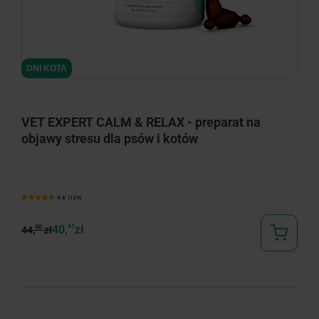
DNI KOTA
VET EXPERT CALM & RELAX - preparat na
objawy stresu dla psów i kotów
4.8 (124)
40,
41
zł
90
44,
zł