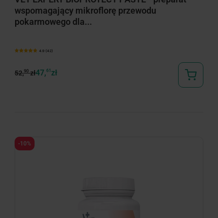
wspomagający mikroflorę przewodu
pokarmowego dla...
4.9 (42)
47,
61
zł
90
52,
zł
-10%