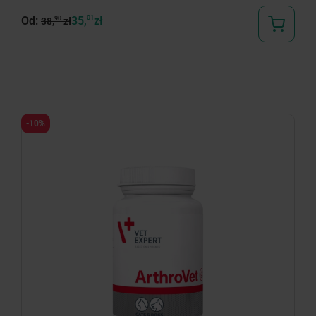
Od:
35,
01
zł
90
38,
zł
-10%