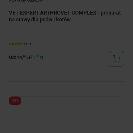
2 warianty opakowań
VET EXPERT ARTHROVET COMPLEX - preparat
na stawy dla psów i kotów
4.9 (181)
Od:
71,
91
zł
90
79,
zł
-10%