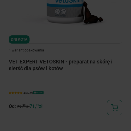
DNI KOTA
1 wariant opakowania
VET EXPERT VETOSKIN - preparat na skórę i
sierść dla psów i kotów
Bestseller
4.9 (421)
Od:
71,
91
zł
90
79,
zł