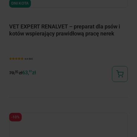
DNI KOTA
VET EXPERT RENALVET – preparat dla psów i
kotów wspierający prawidłową pracę nerek
4.9 (93)
63,
81
zł
90
70,
zł
-10%