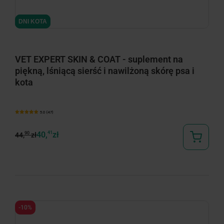
DNI KOTA
DNI KOTA
VET EXPERT SKIN & COAT - suplement na
piękną, lśniącą sierść i nawilżoną skórę psa i
kota
5.0 (47)
40,
41
zł
90
44,
zł
-10%