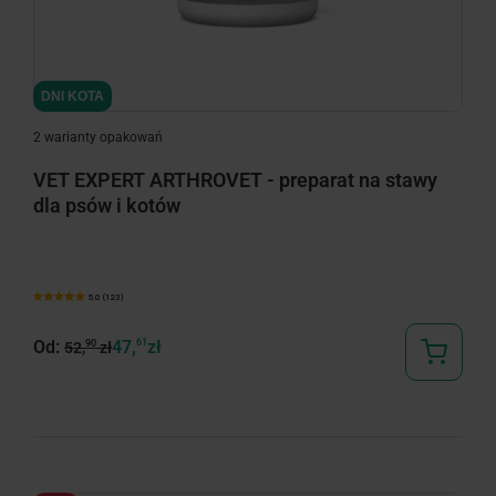
DNI KOTA
2 warianty opakowań
VET EXPERT ARTHROVET - preparat na stawy
dla psów i kotów
5.0 (123)
Od:
47,
61
zł
90
52,
zł