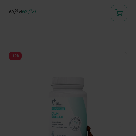
62,
91
zł
90
69,
zł
-10%