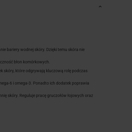
e bariery wodnej skóry. Dzięki temu skóra nie
tyczność błon komórkowych.
k skóry, które odgrywają kluczową rolę podczas
ega-6 i omega-3. Ponadto ich dodatek poprawia
hnię skóry. Reguluje pracę gruczołów łojowych oraz