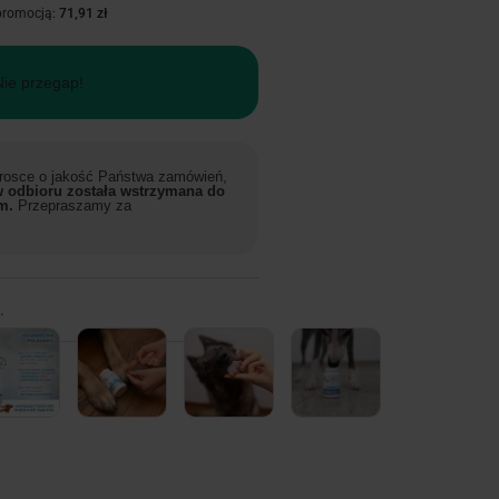
 promocją:
71,91 zł
Nie przegap!
 trosce o jakość Państwa zamówień,
 odbioru została wstrzymana do
m.
Przepraszamy za
.