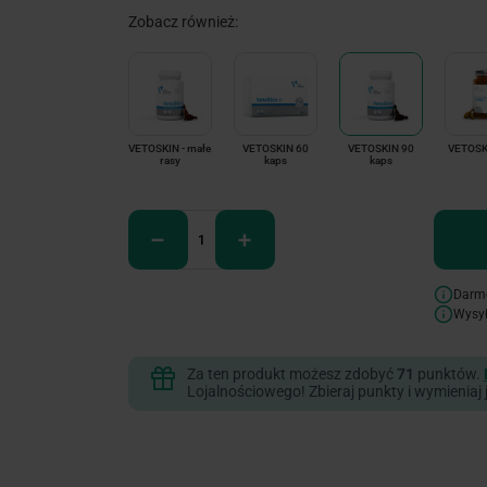
Zobacz również:
VETOSKIN - małe
VETOSKIN 60
VETOSKIN 90
VETOSKI
rasy
kaps
kaps
Darm
Wysy
Za ten produkt możesz zdobyć
71
punktów.
Lojalnościowego! Zbieraj punkty i wymieniaj 