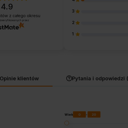
4.9
3
entów
z całego okresu
 zweryfikowanych przez
2
1
Opinie klientów
Pytania i odpowiedzi 
0
20
Wiek
-