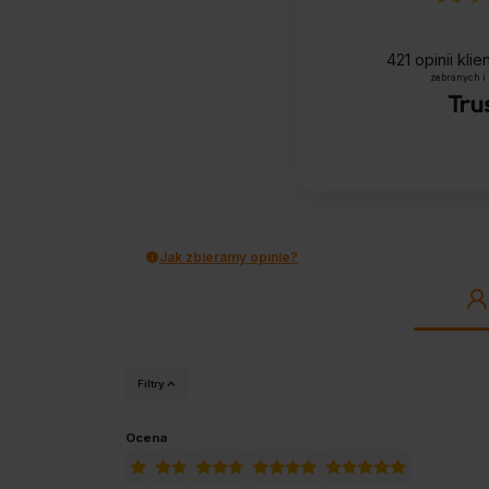
421
opinii kli
zebranych i
Jak zbieramy opinie?
Filtry
Ocena