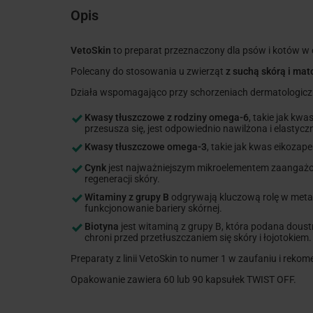
Opis
VetoSkin
to preparat przeznaczony dla psów i kotów w c
Polecany do stosowania u zwierząt
z suchą skórą i ma
Działa wspomagająco przy schorzeniach dermatologiczn
Kwasy tłuszczowe z rodziny omega-6
, takie jak kw
przesusza się, jest odpowiednio nawilżona i elastycz
Kwasy tłuszczowe omega-3
, takie jak kwas eikoz
Cynk
jest najważniejszym mikroelementem zaangażow
regeneracji skóry.
Witaminy z grupy B
odgrywają kluczową rolę w meta
funkcjonowanie bariery skórnej.
Biotyna
jest witaminą z grupy B, która podana doust
chroni przed przetłuszczaniem się skóry i łojotokiem.
Preparaty z linii VetoSkin to numer 1 w zaufaniu i rekom
Opakowanie zawiera 60 lub 90 kapsułek TWIST OFF.