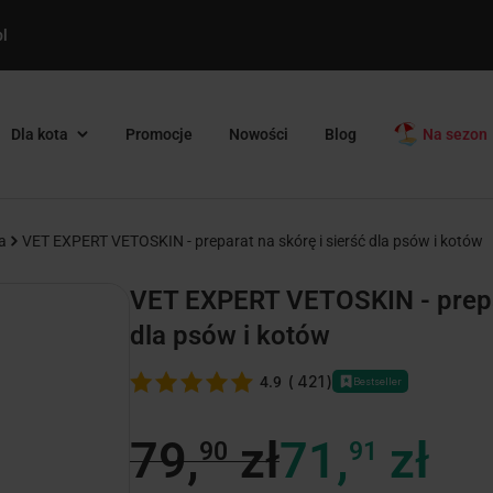
l
Dla kota
Promocje
Nowości
Blog
Na sezon
a
VET EXPERT VETOSKIN - preparat na skórę i sierść dla psów i kotów
VET EXPERT VETOSKIN - prepar
dla psów i kotów
(
421
)
4.9
Bestseller
79,
zł
71,
zł
90
91