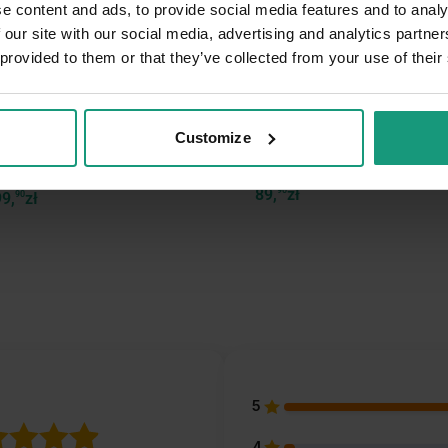
e content and ads, to provide social media features and to analy
rianty opakowań
 our site with our social media, advertising and analytics partn
 provided to them or that they’ve collected from your use of their
 EXPERT HYPOALLERGENIC
VET EXPERT STIMUDERM UL
CT - sucha karma
SHORT HAIR SHAMPOO –
rynaryjna dla psów
szampon dermokosmetyczny 
psów...
Customize
4.9 (15)
Bestseller
4.9 (400)
89,
90
zł
99,
90
zł
5
4