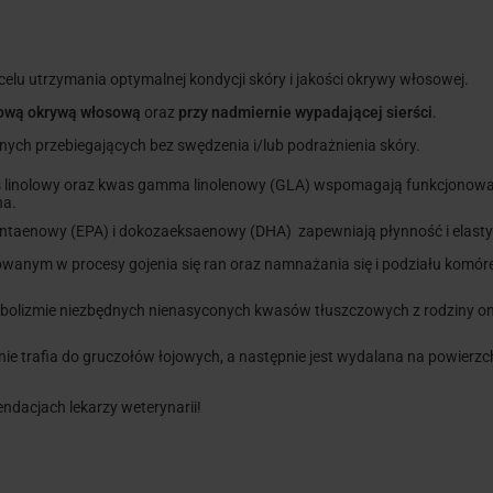
elu utrzymania optymalnej kondycji skóry i jakości okrywy włosowej.
tową okrywą włosową
oraz
przy nadmiernie wypadającej sierści
.
ych przebiegających bez swędzenia i/lub podrażnienia skóry.
as linolowy oraz kwas gamma linolenowy (GLA) wspomagają funkcjonowani
na.
apentaenowy (EPA) i dokozaeksaenowy (DHA) zapewniają płynność i elas
anym w procesy gojenia się ran oraz namnażania się i podziału komóre
bolizmie niezbędnych nienasyconych kwasów tłuszczowych z rodziny om
nie trafia do gruczołów łojowych, a następnie jest wydalana na powierzc
endacjach lekarzy weterynarii!