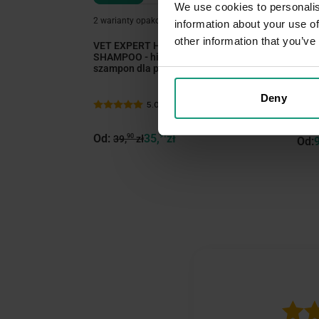
We use cookies to personalis
2 warianty opakowań
2 wa
information about your use of
other information that you’ve
VET EXPERT HYPOALLERGENIC
VET
SHAMPOO - hipoalergiczny
INSE
szampon dla psów i kotów
wete
Deny
5.0 (92)
Od:
35,
91
zł
90
39,
zł
Od: