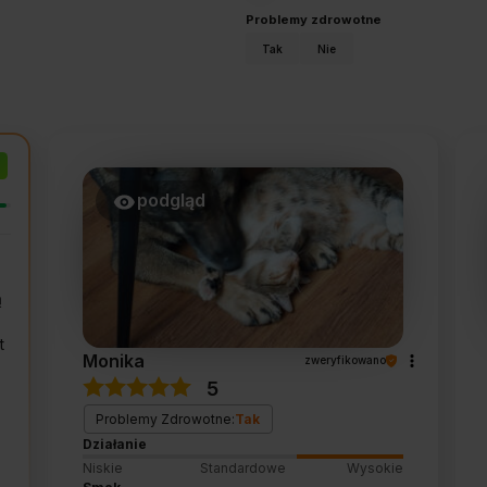
Problemy zdrowotne
Tak
Nie
podgląd
ą
t
Monika
zweryfikowano
5
Problemy Zdrowotne:
Tak
Działanie
Niskie
Standardowe
Wysokie