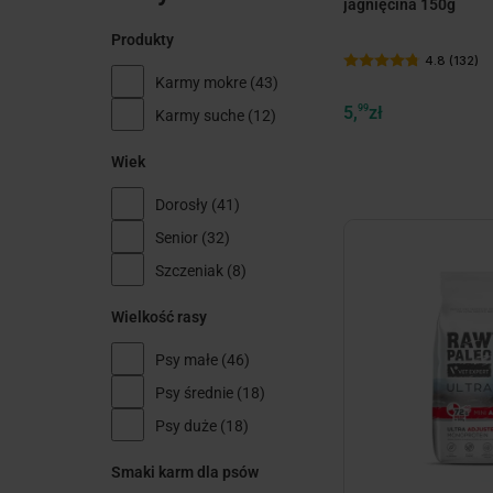
jagnięcina 150g
Produkty
4.8 (132)
Karmy mokre
(43)
5,
99
zł
Karmy suche
(12)
Wiek
Dorosły
(41)
Senior
(32)
Szczeniak
(8)
Wielkość rasy
Psy małe
(46)
Psy średnie
(18)
Psy duże
(18)
minim
Smaki karm dla psów