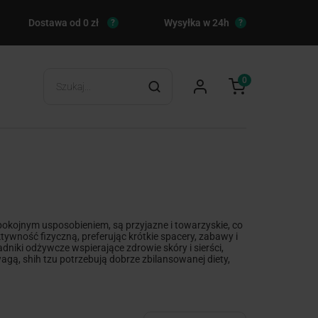
Dostawa od 0 zł
Wysyłka w 24h
?
?
0
spokojnym usposobieniem, są przyjazne i towarzyskie, co
wność fizyczną, preferując krótkie spacery, zabawy i
ładniki odżywcze wspierające zdrowie skóry i sierści,
gą, shih tzu potrzebują dobrze zbilansowanej diety,