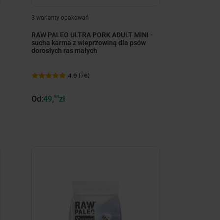
3 warianty opakowań
RAW PALEO ULTRA PORK ADULT MINI -
sucha karma z wieprzowiną dla psów
dorosłych ras małych
4.9 (76)
Od:
49,
90
zł