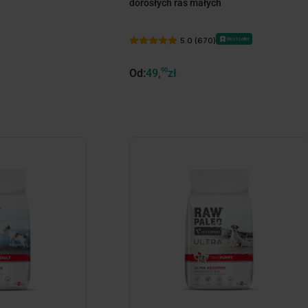
dorosłych ras małych
Bestseller
5.0 (670)
Od:
49,
90
zł
ize
minimize