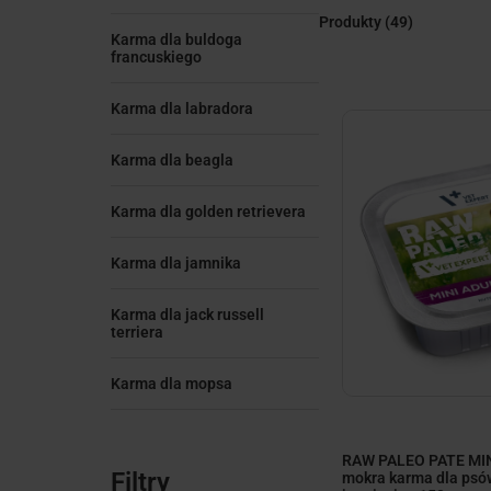
Produkty
(49)
Karma dla buldoga
francuskiego
Karma dla labradora
Karma dla beagla
Karma dla golden retrievera
Karma dla jamnika
Karma dla jack russell
terriera
minim
Karma dla mopsa
RAW PALEO PATE MIN
Filtry
mokra karma dla psów