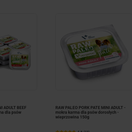
ize
minimize
I ADULT BEEF
RAW PALEO PORK PATE MINI ADULT -
ma dla psów
mokra karma dla psów dorosłych -
wieprzowina 150g