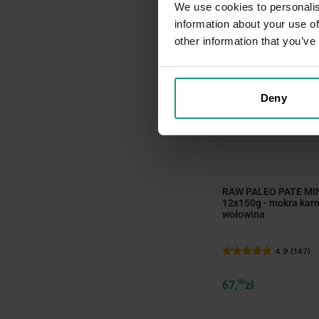
We use cookies to personalis
information about your use of
other information that you’ve
Deny
minim
RAW PALEO PATE MI
12x150g - mokra karm
wołowina
4.9 (147)
67,
90
zł