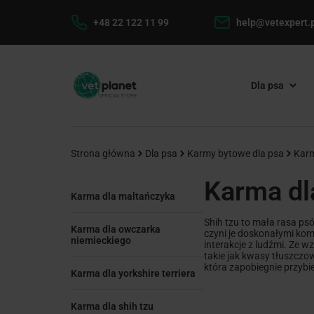
+48 22 122 11 99
help@vetexpert.p
Dla psa
Strona główna
Dla psa
Karmy bytowe dla psa
Karm
Karma dla
Karma dla maltańczyka
Shih tzu to mała rasa ps
Karma dla owczarka
czyni je doskonałymi kom
niemieckiego
interakcje z ludźmi. Ze w
takie jak kwasy tłuszczo
która zapobiegnie przybi
Karma dla yorkshire terriera
Karma dla shih tzu