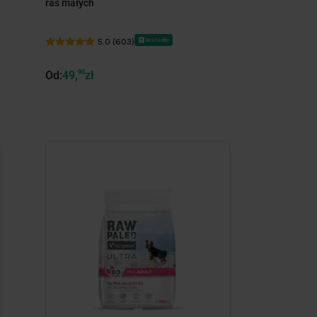
ras małych
Bestseller
5.0 (603)
Od:
49,
90
zł
minimize