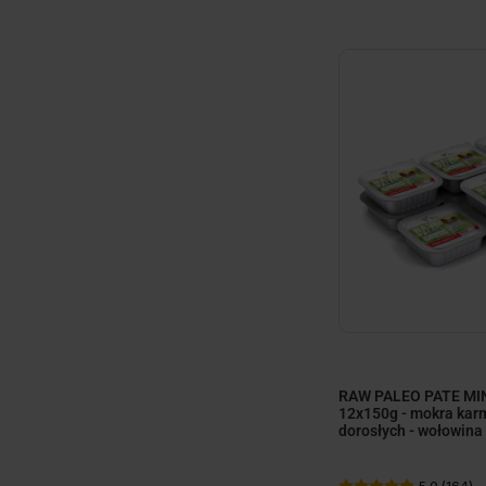
minim
RAW PALEO PATE MIN
12x150g - mokra kar
dorosłych - wołowina