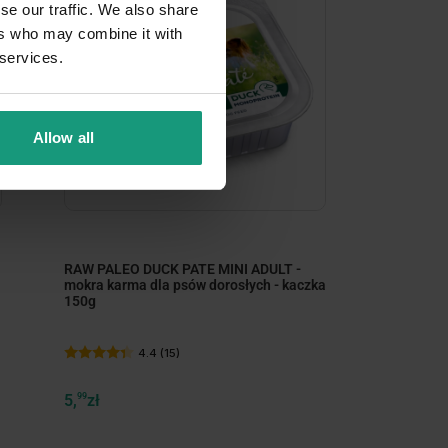
se our traffic. We also share
ers who may combine it with
 services.
Allow all
minimize
RAW PALEO DUCK PATE MINI ADULT -
mokra karma dla psów dorosłych - kaczka
150g
4.4 (15)
5,
99
zł