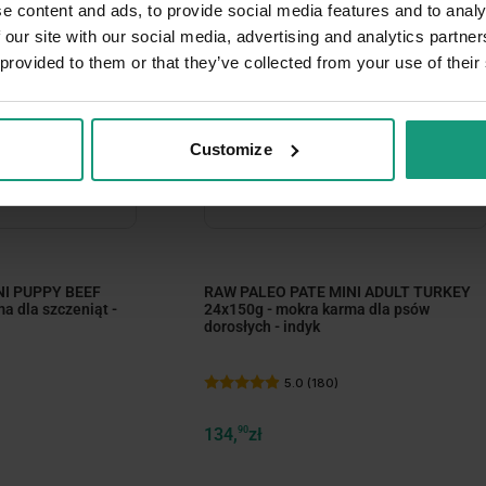
e content and ads, to provide social media features and to analy
 our site with our social media, advertising and analytics partn
 provided to them or that they’ve collected from your use of their
Customize
ize
minimize
NI PUPPY BEEF
RAW PALEO PATE MINI ADULT TURKEY
a dla szczeniąt -
24x150g - mokra karma dla psów
dorosłych - indyk
5.0 (180)
134,
90
zł