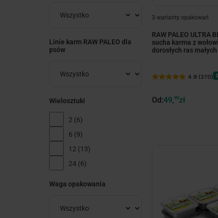
3 warianty opakowań
RAW PALEO ULTRA BE
Linie karm RAW PALEO dla
sucha karma z wołow
psów
dorosłych ras małych
4.9 (370)
Od:
49,
90
zł
Wielosztuki
2
(6)
6
(9)
12
(13)
24
(6)
Waga opakowania