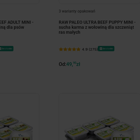
3 warianty opakowań
EF ADULT MINI -
RAW PALEO ULTRA BEEF PUPPY MINI -
iną dla psów
sucha karma z wołowiną dla szczeniąt
ras małych
Bestseller
Bestseller
4.9 (275)
Od:
49,
90
zł