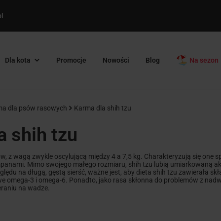
l
Dla kota
Promocje
Nowości
Blog
Na sezon
a dla psów rasowych
Karma dla shih tzu
 shih tzu
ów, z wagą zwykle oscylującą między 4 a 7,5 kg. Charakteryzują się one 
panami. Mimo swojego małego rozmiaru, shih tzu lubią umiarkowaną akty
zględu na długą, gęstą sierść, ważne jest, aby dieta shih tzu zawierała sk
we omega-3 i omega-6. Ponadto, jako rasa skłonna do problemów z nadwa
eraniu na wadze.