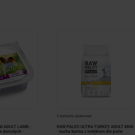
ize
minimize
3 warianty opakowań
I ADULT LAMB -
RAW PALEO ULTRA TURKEY ADULT MINI
 dorosłych -
- sucha karma z indykiem dla psów