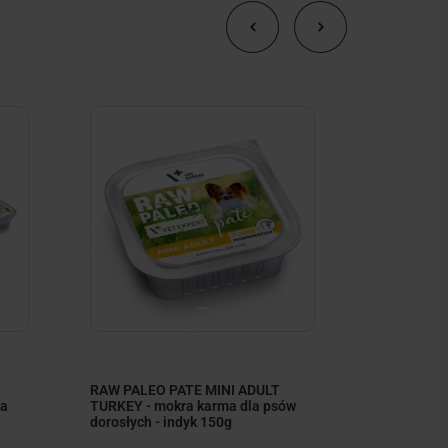
minimize
RAW PALEO PATE MINI ADULT
RAW PALEO
la
TURKEY - mokra karma dla psów
TURKEY 24
dorosłych - indyk 150g
dla psów do