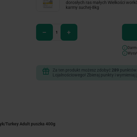
dorosłych ras małych Wielkości wor
karmy suchej-8kg
Darm
Wysy
Za ten produkt możesz zdobyć
289
punktów
Lojalnościowego! Zbieraj punkty i wymieniaj 
dyk/Turkey Adult puszka 400g