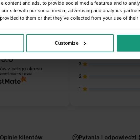
e content and ads, to provide social media features and to analy
 our site with our social media, advertising and analytics partn
 provided to them or that they’ve collected from your use of their
5
Customize
4
5.0
3
ntów
z całego okresu
 zweryfikowanych przez
2
1
Opinie klientów
Pytania i odpowiedzi 