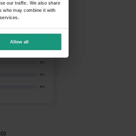
se our traffic. We also share
ers who may combine it with
 services.
100%
Allow all
0%
0%
0%
0%
(0)