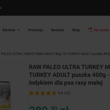
l
Dla kota
Promocje
Nowości
Blog
Na sezon
PALEO ULTRA TURKEY MINI ADULT 8kg i 2x TURKEY ADULT puszka 400g - 
RAW PALEO ULTRA TURKEY MIN
TURKEY ADULT puszka 400g -
indykiem dla psa rasy małej
(
2
)
5.0
90