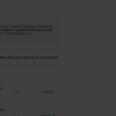
 trosce o jakość Państwa zamówień,
 odbioru została wstrzymana do
m.
Przepraszamy za
kiem dla psów dorosłych ras małych.
 -
x 2
12,99 zł
NI -
x 1
279,90 zł