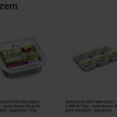
azem
minimize
minimize
PALEO PATE MINI ADULT
RAW PALEO PATE MINI ADULT
- mokra karma dla psów
LAMB 6x150g - mokra karma d
łych - jagnięcina 150g
psów dorosłych - jagnięcina