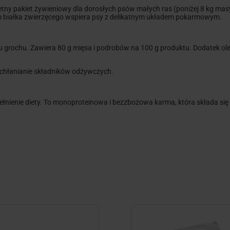
tny pakiet żywieniowy dla dorosłych psów małych ras (poniżej 8 kg masy 
em białka zwierzęcego wspiera psy z delikatnym układem pokarmowym.
rochu. Zawiera 80 g mięsa i podrobów na 100 g produktu. Dodatek oleju 
wchłanianie składników odżywczych.
ełnienie diety. To monoproteinowa i bezzbożowa karma, która składa się