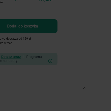
ków
Dodaj do koszyka
owa dostawa od 129 zł
łka w 24h
.
Dołącz teraz
do Programu
je na rabaty.