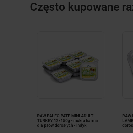
Często kupowane r
minimize
T -
RAW PALEO PATE MINI ADULT
RAW 
w
TURKEY 12x150g - mokra karma
LAMB 
dla psów dorosłych - indyk
doros