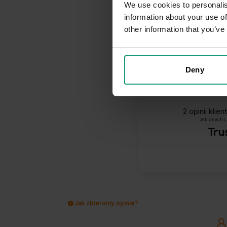
We use cookies to personalis
information about your use of
other information that you’ve
Deny
2
opinii klie
zebranych i
Jak zbieramy opinie?