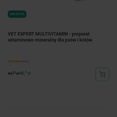
minimize
DNI KOTA
VET EXPERT MULTIVITAMIN - preparat
witaminowo-mineralny dla psów i kotów
5.0 (111)
40,
41
zł
90
44,
zł