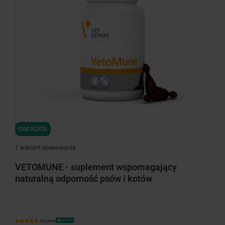
minimize
DNI KOTA
1 wariant opakowania
VETOMUNE - suplement wspomagający
naturalną odporność psów i kotów
Bestseller
5.0 (477)