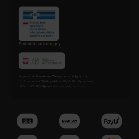
Podmiot nadzorujący:
Wojewódzki Inspektorat Weterynarii w Bydgoszczy
ul. Powstańców Wielkopolskich 10, 85-090 Bydgoszcz,
tel: 523392100 https://www.wiw.bydgoszcz.pl/