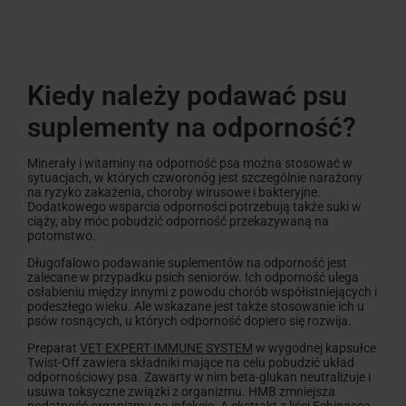
Kiedy należy podawać psu
suplementy na odporność?
Minerały i witaminy na odporność psa można stosować w
sytuacjach, w których czworonóg jest szczególnie narażony
na ryzyko zakażenia, choroby wirusowe i bakteryjne.
Dodatkowego wsparcia odporności potrzebują także suki w
ciąży, aby móc pobudzić odporność przekazywaną na
potomstwo.
Długofalowo podawanie suplementów na odporność jest
zalecane w przypadku psich seniorów. Ich odporność ulega
osłabieniu między innymi z powodu chorób współistniejących i
podeszłego wieku. Ale wskazane jest także stosowanie ich u
psów rosnących, u których odporność dopiero się rozwija.
Preparat
VET EXPERT IMMUNE SYSTEM
w wygodnej kapsułce
Twist-Off zawiera składniki mające na celu pobudzić układ
odpornościowy psa. Zawarty w nim beta-glukan neutralizuje i
usuwa toksyczne związki z organizmu. HMB zmniejsza
podatność organizmu na infekcje. A ekstrakt z liści Echinacea