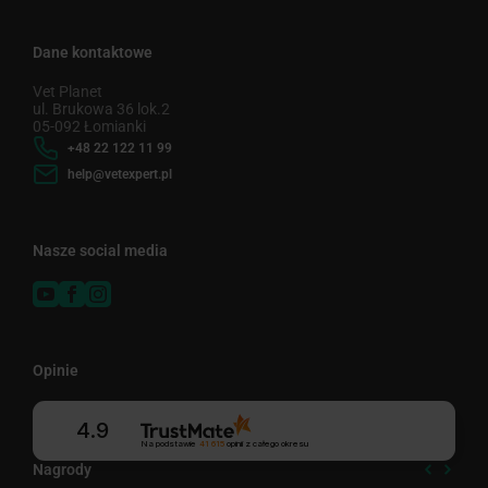
Dane kontaktowe
Vet Planet
ul. Brukowa 36 lok.2
05-092 Łomianki
+48 22 122 11 99
help@vetexpert.pl
Nasze social media
Opinie
4.9
Na podstawie
41 615
opinii
z całego okresu
Nagrody