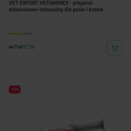
VET EXPERT VETAMINEX - preparat
witaminowo-mineralny dla psów i kotów
4.9 (172)
62,
91
zł
90
69,
zł
-10%