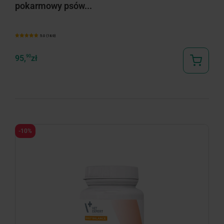
pokarmowy psów...
5.0 (189)
95,
90
zł
-10%