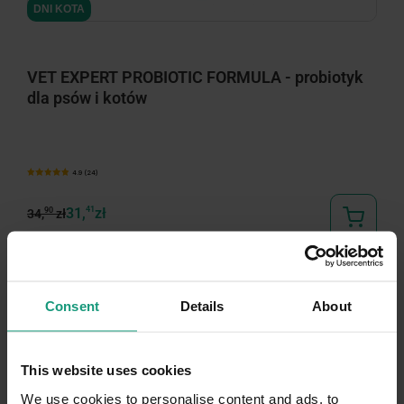
DNI KOTA
VET EXPERT PROBIOTIC FORMULA - probiotyk
dla psów i kotów
4.9 (24)
31,
41
zł
90
34,
zł
Consent
Details
About
-10%
This website uses cookies
We use cookies to personalise content and ads, to