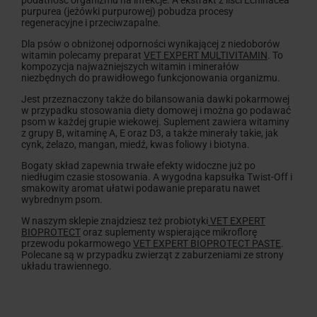
purpurea (jeżówki purpurowej) pobudza procesy
regeneracyjne i przeciwzapalne.
Dla psów o obniżonej odporności wynikającej z niedoborów
witamin polecamy preparat
VET EXPERT MULTIVITAMIN
. To
kompozycja najważniejszych witamin i minerałów
niezbędnych do prawidłowego funkcjonowania organizmu.
Jest przeznaczony także do bilansowania dawki pokarmowej
w przypadku stosowania diety domowej i można go podawać
psom w każdej grupie wiekowej. Suplement zawiera witaminy
z grupy B, witaminę A, E oraz D3, a także minerały takie, jak
cynk, żelazo, mangan, miedź, kwas foliowy i biotyna.
Bogaty skład zapewnia trwałe efekty widoczne już po
niedługim czasie stosowania. A wygodna kapsułka Twist-Off i
smakowity aromat ułatwi podawanie preparatu nawet
wybrednym psom.
W naszym sklepie znajdziesz też probiotyki
VET EXPERT
BIOPROTECT
oraz suplementy wspierające mikroflorę
przewodu pokarmowego
VET EXPERT BIOPROTECT PASTE
.
Polecane są w przypadku zwierząt z zaburzeniami ze strony
układu trawiennego.