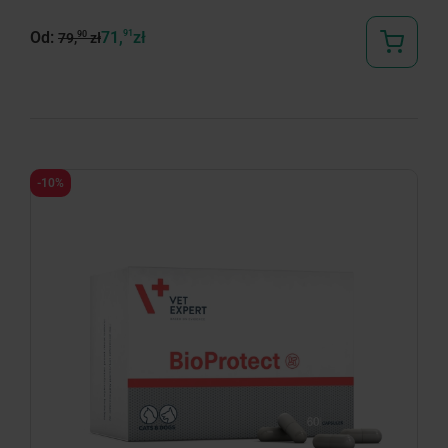
Od:
71,
91
zł
90
79,
zł
-10%