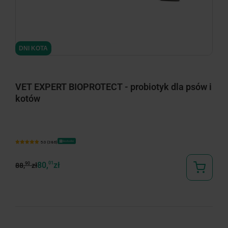
minimize
DNI KOTA
VET EXPERT BIOPROTECT - probiotyk dla psów i
kotów
Bestseller
5.0 (386)
80,
01
zł
90
88,
zł