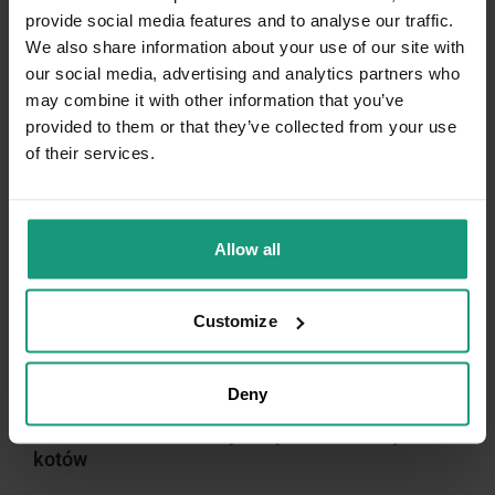
provide social media features and to analyse our traffic.
We also share information about your use of our site with
our social media, advertising and analytics partners who
may combine it with other information that you’ve
provided to them or that they’ve collected from your use
of their services.
Allow all
minimize
Customize
DNI KOTA
Deny
VETAMINEX SMALL BREED&CATS - preparat
witaminowo-mineralny dla psów ras małych i
kotów