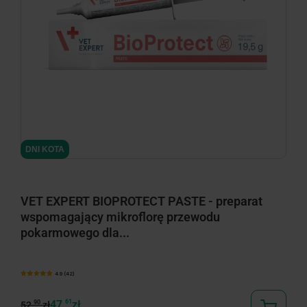
minimize
DNI KOTA
VET EXPERT BIOPROTECT PASTE - preparat
wspomagający mikroflorę przewodu
pokarmowego dla...
4.9 (42)
47,
61
zł
90
52,
zł