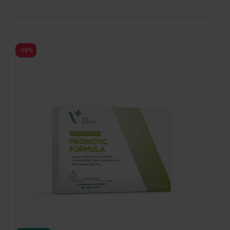
-10%
minimize