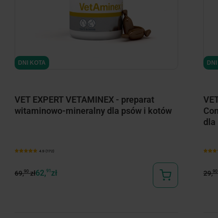
minimize
DNI KOTA
DNI
VET EXPERT VETAMINEX - preparat
VET
witaminowo-mineralny dla psów i kotów
Con
dla
4.9 (172)
62,
91
zł
90
90
69,
zł
29,