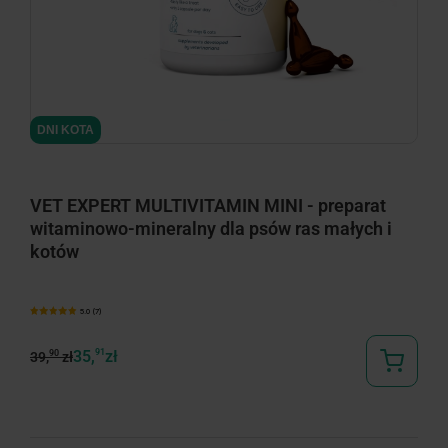
minimize
DNI KOTA
VET EXPERT MULTIVITAMIN MINI - preparat
witaminowo-mineralny dla psów ras małych i
kotów
5.0 (7)
35,
91
zł
90
39,
zł