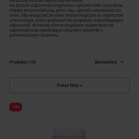
narażony na atak bakterii lub wirusów.
Na poziom odporności organizmu wpływa wiele czynników,
między innymi wiek psa, pora roku, sposób odżywiania czy
stres. Aby wesprzeć procesy immunologiczne w organizmie
czworonoga, warto podawać mu preparaty wspomagające
odporność. W naszej ofercie znajdziesz suplementy na
odporność psa zawierające naturalne składniki o
potwierdzonym działaniu.
Produkty
(10)
Bestsellery
Pokaż filtry
-10%