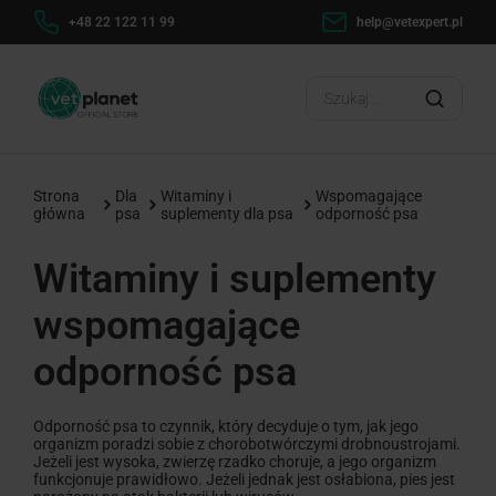
h
+48 22 122 11 99
help@vetexpert.pl
Dosta
?
Strona
Dla
Witaminy i
Wspomagające
główna
psa
suplementy dla psa
odporność psa
Witaminy i suplementy
wspomagające
odporność psa
Odporność psa to czynnik, który decyduje o tym, jak jego
organizm poradzi sobie z chorobotwórczymi drobnoustrojami.
Jeżeli jest wysoka, zwierzę rzadko choruje, a jego organizm
funkcjonuje prawidłowo. Jeżeli jednak jest osłabiona, pies jest