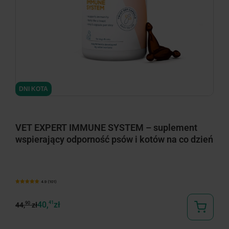
minimize
DNI KOTA
VET EXPERT IMMUNE SYSTEM – suplement
wspierający odporność psów i kotów na co dzień
4.9 (101)
40,
41
zł
90
44,
zł