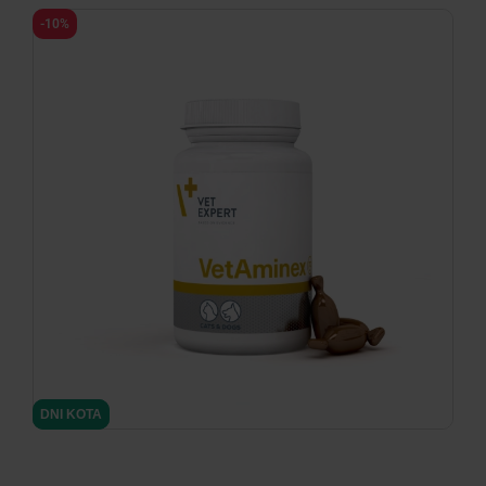
-10%
minimize
minimize
DNI KOTA
DNI KOTA