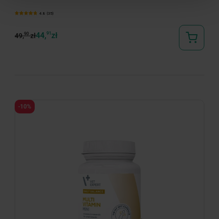
4.8 (35)
44,
91
zł
90
49,
zł
-10%