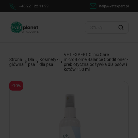
h
+48 22 122 11 99
help@vetexpert.pl
Dosta
?
VET EXPERT Clinic Care
Strona
Dla
Kosmetyki
microBiome Balance Conditioner -
główna
psa
dla psa
prebiotyczna odżywka dla psów i
kotów 150 ml
-10%