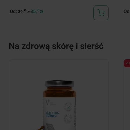
Od:
35,
91
zł
Od
90
39,
zł
Na zdrową skórę i sierść
-1