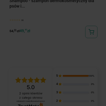
Shampoo - szampon dermokosmetyczny dla
S
psów i...
ps
(0)
49,
41
zł
90
54,
zł
49
5
100%
4
0%
5.0
3
0%
2
opinii klientów
z całego okresu
2
0%
zebranych i zweryfikowanych przez