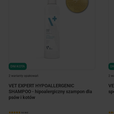
DNI KOTA
DNI KOTA
DN
2 warianty opakowań
2 w
VET EXPERT HYPOALLERGENIC
VE
SHAMPOO - hipoalergiczny szampon dla
sp
psów i kotów
5.0 (92)