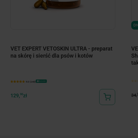
DN
VET EXPERT VETOSKIN ULTRA - preparat
VE
na skórę i sierść dla psów i kotów
Sh
ta
Bestseller
5.0 (240)
34,
129,
90
zł