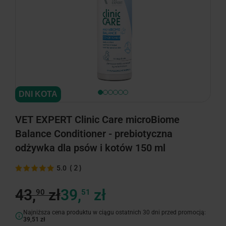
DNI KOTA
VET EXPERT Clinic Care microBiome
Balance Conditioner - prebiotyczna
odżywka dla psów i kotów 150 ml
(
2
)
5.0
43,
zł
39,
zł
90
51
Najniższa cena produktu w ciągu ostatnich 30 dni przed promocją:
39,51 zł