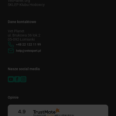
VetPlanet.org
SKLEP Klubu Hodowcy
Dane kontaktowe
Vet Planet
ul. Brukowa 36 lok.2
05-092 Łomianki
+48 22 122 11 99
help@vetexpert.pl
Nasze social media
Opinie
4.9
Na podstawie
41 738
opinii
z całego okresu