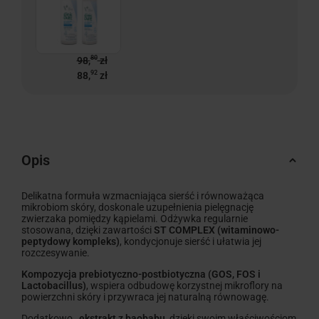
80
98,
zł
92
88,
zł
Opis
Delikatna formuła wzmacniająca sierść i równoważąca
mikrobiom skóry, doskonale uzupełnienia pielęgnację
zwierzaka pomiędzy kąpielami. Odżywka regularnie
stosowana, dzięki zawartości
ST COMPLEX (witaminowo-
peptydowy kompleks)
, kondycjonuje sierść i ułatwia jej
rozczesywanie.
Kompozycja prebiotyczno-postbiotyczna (GOS, FOS i
Lactobacillus)
, wspiera odbudowę korzystnej mikroflory na
powierzchni skóry i przywraca jej naturalną równowagę.
Dodatkowo,
ekstrakt z baobabu
, dzięki swoim właściwościom