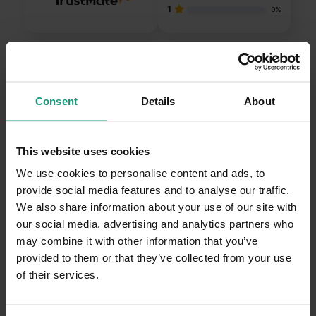
1
0%
Jak zbieramy opinie?
Opinie klientów
Consent
Details
About
Pytania i odpowiedzi (0)
This website uses cookies
We use cookies to personalise content and ads, to
Wyczyść
Szukaj
provide social media features and to analyse our traffic.
We also share information about your use of our site with
our social media, advertising and analytics partners who
may combine it with other information that you’ve
Dariusz
zweryfikowano
provided to them or that they’ve collected from your use
5
of their services.
Ocena klienta:
Doskonale
4/11/2026