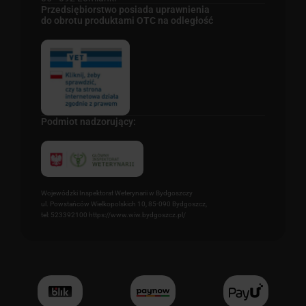
Przedsiębiorstwo posiada uprawnienia
do obrotu produktami OTC na odległość
Podmiot nadzorujący:
Wojewódzki Inspektorat Weterynarii w Bydgoszczy
ul. Powstańców Wielkopolskich 10, 85-090 Bydgoszcz,
tel: 523392100 https://www.wiw.bydgoszcz.pl/