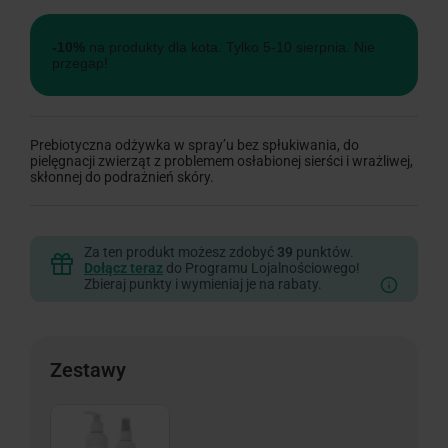
-10%
na produkty dla kota. Tylko 5-10 sierpnia. Nie
przegap!
Prebiotyczna odżywka w spray’u bez spłukiwania, do
pielęgnacji zwierząt z problemem osłabionej sierści i wrażliwej,
skłonnej do podrażnień skóry.
Za ten produkt możesz zdobyć
39
punktów.
Dołącz teraz
do Programu Lojalnościowego!
Zbieraj punkty i wymieniaj je na rabaty.
Zestawy