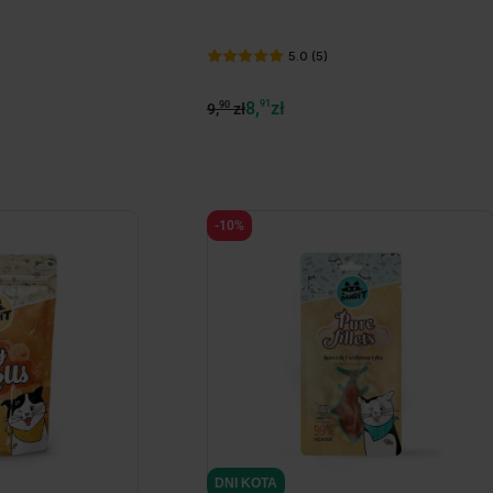
5.0 (5)
8,
91
zł
90
9,
zł
-10%
DNI KOTA