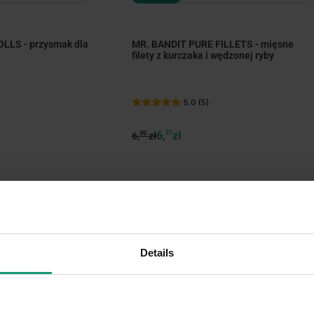
LLS - przysmak dla
MR. BANDIT PURE FILLETS - mięsne
filety z kurczaka i wędzonej ryby
5.0 (5)
6,
21
zł
90
6,
zł
BRAK NA STANIE
-10%
BRAK NA STANIE
Details