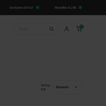
Dostawa od 0 zł
Wysyłka w 24h
?
?
0
Sortuj
Nowości
wg: