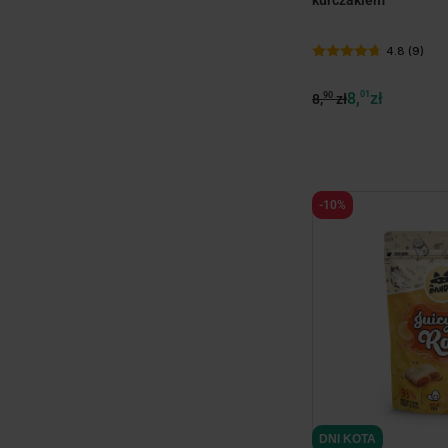
4.8 (9)
8,
01
zł
90
8,
zł
-10%
DNI KOTA