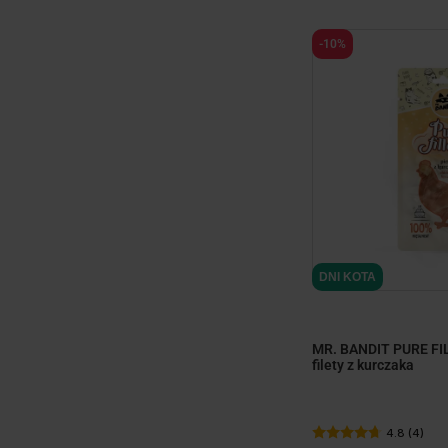
-10%
DNI KOTA
MR. BANDIT PURE FI
filety z kurczaka
4.8 (4)