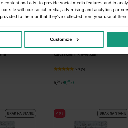
e content and ads, to provide social media features and to analy
 our site with our social media, advertising and analytics partn
 provided to them or that they’ve collected from your use of their
DNI KOTA
Customize
Y POCKETS -
MR. BANDIT CREAMY MOUSSE -
dla kota z
kremowa przekąska dla kota z
kami
kurczakiem i krewetkami
5.0 (5)
8,
01
zł
90
8,
zł
BRAK NA STANIE
-10%
BRAK NA STANIE