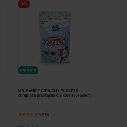
-10%
DNI KOTA
MR. BANDIT CRUNCHY POCKETS -
chrupiąca przekąska dla kota z łososiem
5.0 (5)
31
90