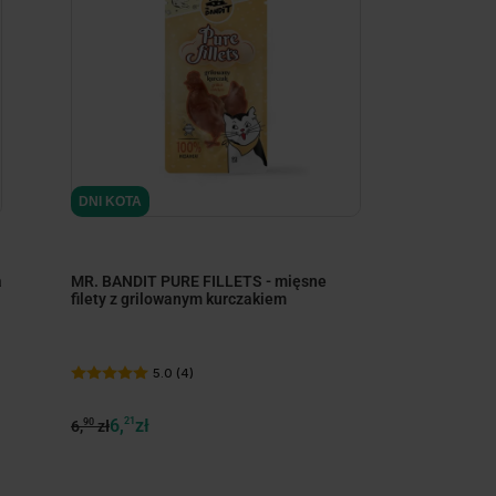
DNI KOTA
a
MR. BANDIT PURE FILLETS - mięsne
filety z grilowanym kurczakiem
5.0 (4)
6,
21
zł
90
6,
zł