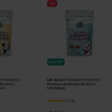
-10%
DNI KOTA
Y POCKETS -
MR. BANDIT CRUNCHY POCKETS -
dla kota z
chrupiąca przekąska dla kota z
iem
tuńczykiem
5.0 (6)
31
90