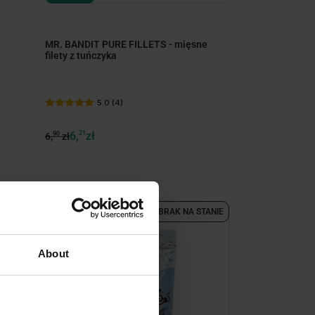
MR. BANDIT PURE FILLETS - mięsne
filety z tuńczyka
5.0 (4)
6,
21
zł
90
6,
zł
-10%
BRAK NA STANIE
About