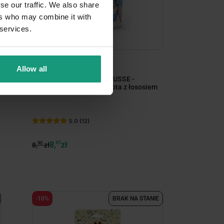
se our traffic. We also share
ers who may combine it with
 services.
DNI KOTA
Allow all
MR. BANDIT CREAMY MOUSSE -
kremowa przekąska dla kota z łososiem
5.0 (12)
8,
01
zł
90
8,
zł
-10%
BRAK NA STANIE