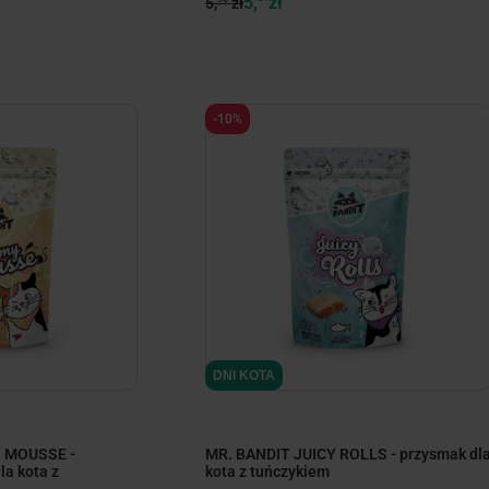
5,
zł
5,
zł
-10%
DNI KOTA
 MOUSSE -
MR. BANDIT JUICY ROLLS - przysmak dl
a kota z
kota z tuńczykiem