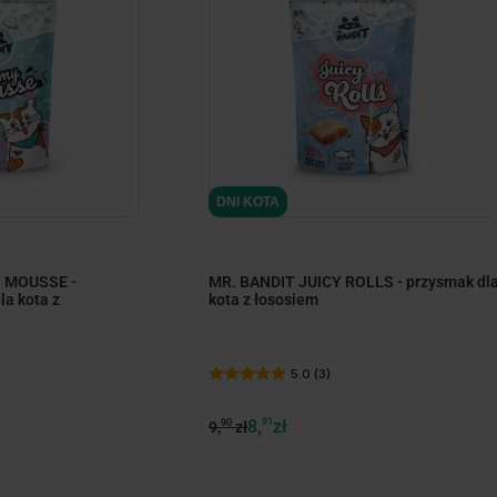
DNI KOTA
 MOUSSE -
MR. BANDIT JUICY ROLLS - przysmak dl
a kota z
kota z łososiem
5.0 (3)
8,
91
zł
90
9,
zł