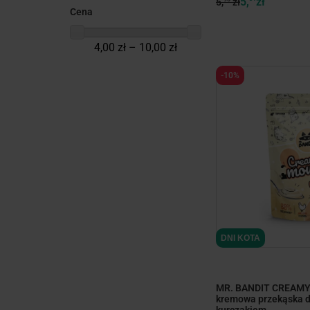
5,
zł
5,
zł
Cena
4,00 zł – 10,00 zł
-10%
DNI KOTA
MR. BANDIT CREAMY
kremowa przekąska dl
kurczakiem