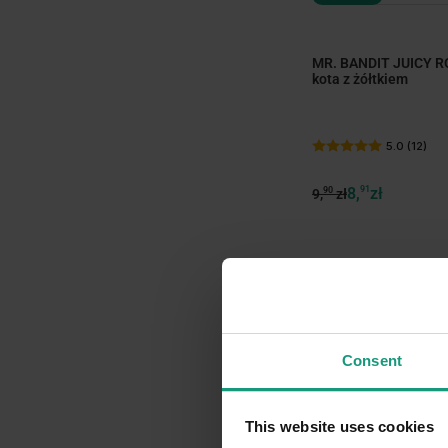
MR. BANDIT JUICY RO
kota z żółtkiem
5.0 (12)
8,
91
zł
90
9,
zł
-10%
Consent
This website uses cookies