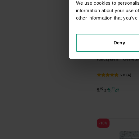
We use cookies to personalis
information about your use of
other information that you’ve
DNI KOTA
Deny
MR. BANDIT CRUNCH
chrupiąca przekąska 
tuńczykiem i krewet
5.0 (4)
5,
31
zł
90
5,
zł
-10%