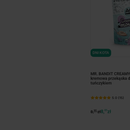
DNI KOTA
MR. BANDIT CREAMY
kremowa przekąska dl
tuńczykiem
5.0 (15)
8,
01
zł
90
8,
zł