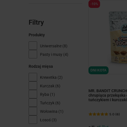
-10%
Filtry
Produkty
Uniwersalne
(8)
Pasty i musy
(4)
Rodzaj mięsa
DNI KOTA
Krewetka
(2)
Kurczak
(6)
MR. BANDIT CRUNCH
Ryba
(1)
chrupiąca przekąska 
tuńczykiem i kurczak
Tuńczyk
(6)
Wołowina
(1)
5.0 (6)
Łosoś
(3)
31
90