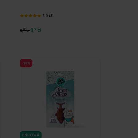
5.0 (3)
8,
91
zł
90
9,
zł
-10%
DNI KOTA