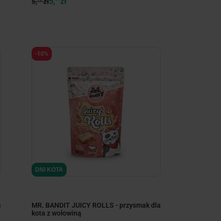
5,
zł
5,
zł
-10%
DNI KOTA
a
MR. BANDIT JUICY ROLLS - przysmak dla
kota z wołowiną