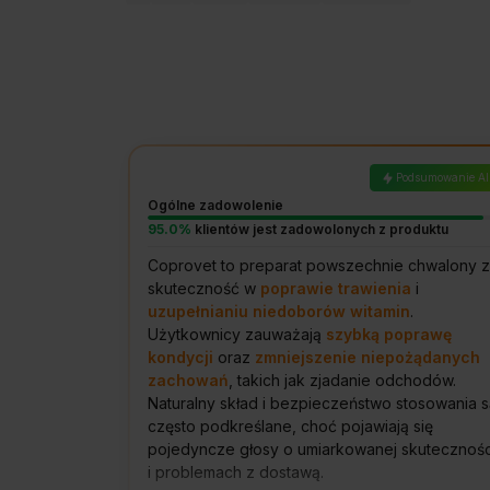
Podsumowanie AI
Ogólne zadowolenie
95.0%
klientów jest zadowolonych z produktu
Coprovet to preparat powszechnie chwalony 
skuteczność w
poprawie trawienia
i
uzupełnianiu niedoborów witamin
.
Użytkownicy zauważają
szybką poprawę
kondycji
oraz
zmniejszenie niepożądanych
zachowań
, takich jak zjadanie odchodów.
Naturalny skład i bezpieczeństwo stosowania s
często podkreślane, choć pojawiają się
pojedyncze głosy o umiarkowanej skutecznośc
i problemach z dostawą.