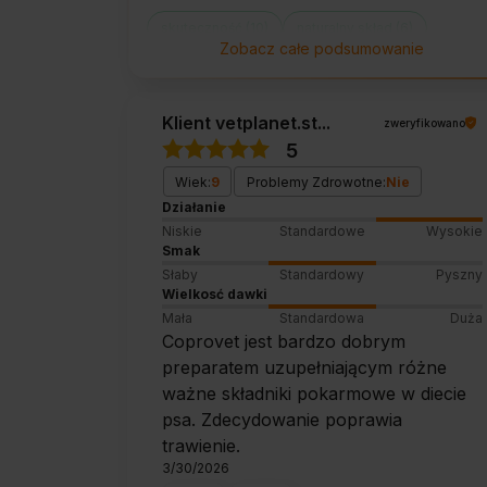
skuteczność (10)
naturalny skład (6)
Zobacz całe podsumowanie
poprawa zachowania (5)
łatwość stosowania (4)
ekonomiczność (4)
Klient vetplanet.st...
zweryfikowano
dostawa (1)
5
Wiek:
9
Problemy Zdrowotne:
Nie
Działanie
Niskie
Standardowe
Wysokie
Smak
Słaby
Standardowy
Pyszny
Wielkosć dawki
Mała
Standardowa
Duża
Coprovet jest bardzo dobrym
preparatem uzupełniającym różne
ważne składniki pokarmowe w diecie
psa. Zdecydowanie poprawia
trawienie.
3/30/2026