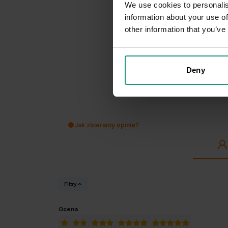
We use cookies to personalis
information about your use of
other information that you’ve
123
opinii kli
zebranych i
Deny
Jak zbieramy opinie?
Filtry
Ocena