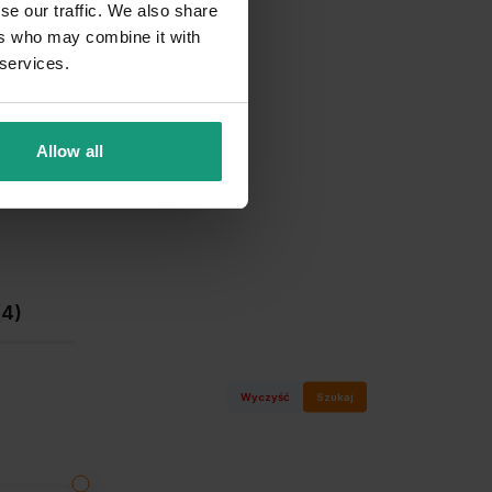
se our traffic. We also share
7%
ers who may combine it with
2%
 services.
0%
2%
Allow all
(4)
Wyczyść
Szukaj