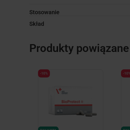
Stosowanie
Skład
Produkty powiązane
-10%
-10
minimize
minimize