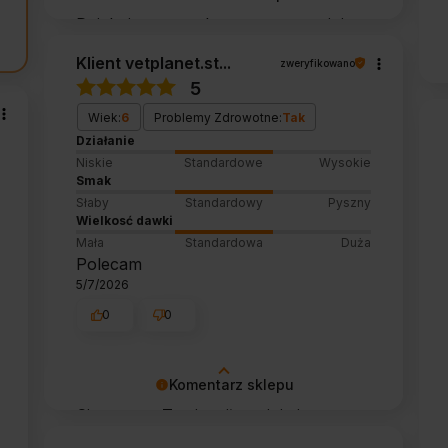
Dziękujemy za tak pozytywną opinię -
to czysta przyjemność obsługiwać
Klient vetplanet.st...
zweryfikowano
takich klientów! Doceniamy czas i
5
wysiłek włożony w podzielenie się z
Wiek:
6
Problemy Zdrowotne:
Tak
nami Twoimi doświadczeniami. Do
Działanie
zobaczenia!
Niskie
Standardowe
Wysokie
Smak
Słaby
Standardowy
Pyszny
Wielkosć dawki
Mała
Standardowa
Duża
Polecam
5/7/2026
0
0
Komentarz sklepu
Cieszy nas Twoja miła opinia i
zaufanie. Jesteśmy wdzięczni za tak