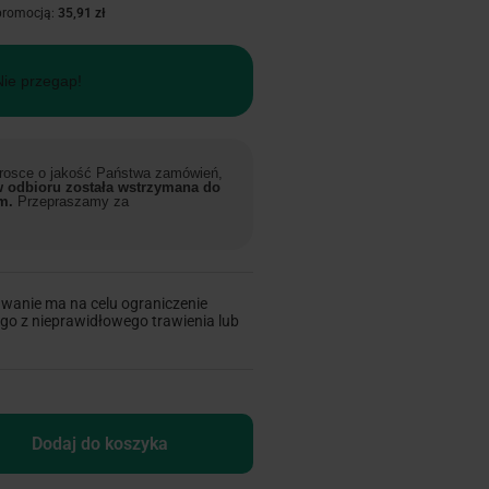
 promocją:
35,91 zł
Nie przegap!
 trosce o jakość Państwa zamówień,
 odbioru została wstrzymana do
m.
Przepraszamy za
wanie ma na celu ograniczenie
go z nieprawidłowego trawienia lub
Dodaj do koszyka