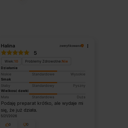
Halina
zweryfikowano
5
Wiek:
10
Problemy Zdrowotne:
Nie
Działanie
Niskie
Standardowe
Wysokie
Smak
Słaby
Standardowy
Pyszny
Wielkosć dawki
Mała
Standardowa
Duża
Podaję preparat krótko, ale wydaje mi
się, że już działa.
5/21/2026
0
0