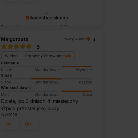
Komentarz sklepu
Dziękujemy za miłe słowa! Cieszymy
się, że zakup przeszedł
Małgorzata
zweryfikowano
bezproblemowo, oraz, że możemy
5
zapewnić odpowiednią obsługę tak
Wiek:
0
Problemy Zdrowotne:
Nie
świetnym klientom. Dziękujemy raz
Działanie
jeszcze!
Niskie
Standardowe
Wysokie
Smak
Słaby
Standardowy
Pyszny
Wielkosć dawki
Mała
Standardowa
Duża
Działa, po 3 dniach 4-miesięczny
💯pies przestał jeść kupy
2/4/2026
0
0