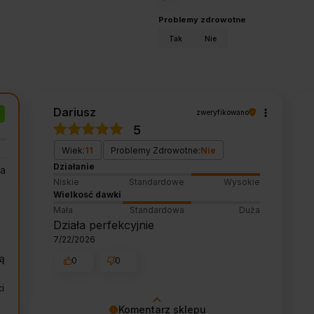
Problemy zdrowotne
Tak
Nie
Dariusz
zweryfikowano
5
Wiek:
11
Problemy Zdrowotne:
Nie
Działanie
za
Niskie
Standardowe
Wysokie
Wielkosć dawki
Mała
Standardowa
Duża
Działa perfekcyjnie
7/22/2026
ą
0
0
i
Komentarz sklepu