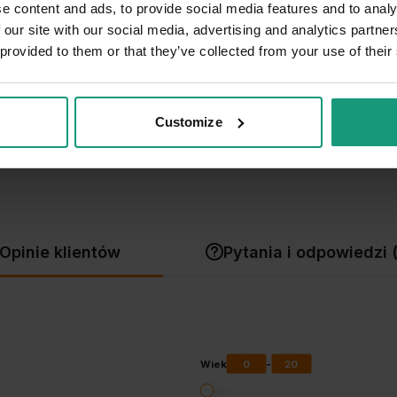
4
e content and ads, to provide social media features and to analy
4.8
 our site with our social media, advertising and analytics partn
3
 provided to them or that they’ve collected from your use of their
entów
z całego okresu
 zweryfikowanych przez
2
1
Customize
Opinie klientów
Pytania i odpowiedzi 
0
20
Wiek
-