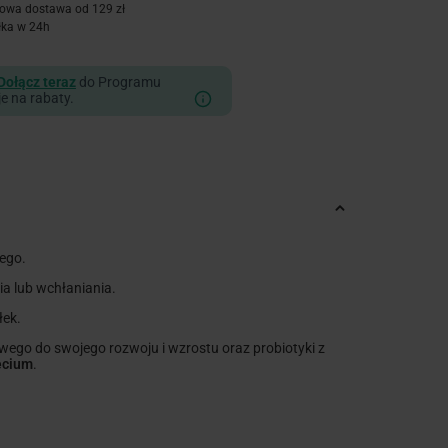
owa dostawa od 129 zł
łka w 24h
Dołącz teraz
do Programu
je na rabaty.
ego.
a lub wchłaniania.
łek.
go do swojego rozwoju i wzrostu oraz probiotyki z
ecium
.