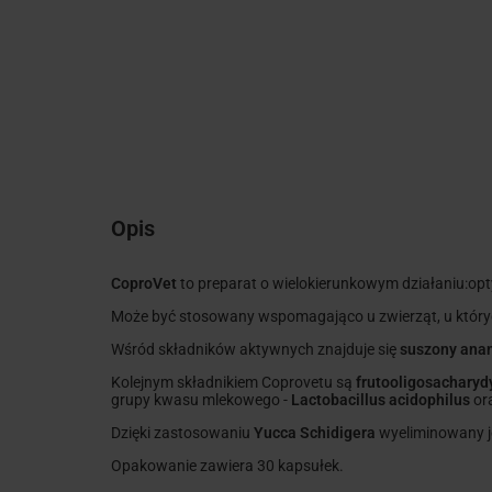
Opis
CoproVet
to preparat o wielokierunkowym działaniu:o
Może być stosowany wspomagająco u zwierząt, u których
Wśród składników aktywnych znajduje się
suszony ana
Kolejnym składnikiem Coprovetu są
frutooligosacharyd
grupy kwasu mlekowego -
Lactobacillus acidophilus
or
Dzięki zastosowaniu
Yucca Schidigera
wyeliminowany j
Opakowanie zawiera 30 kapsułek.