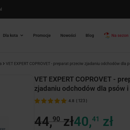
l
Dla kota
Promocje
Nowości
Blog
Na sezon
a
VET EXPERT COPROVET - preparat przeciw zjadaniu odchodów dla p
VET EXPERT COPROVET - prep
zjadaniu odchodów dla psów i
(
123
)
4.8
44,
zł
40,
zł
90
41