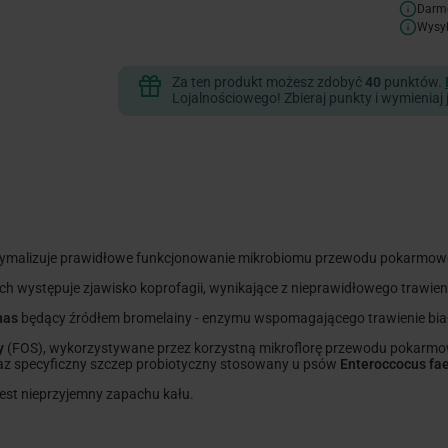
Darm
Wysy
Za ten produkt możesz zdobyć
40
punktów.
Lojalnościowego! Zbieraj punkty i wymieniaj 
ptymalizuje prawidłowe funkcjonowanie mikrobiomu przewodu pokarmow
 występuje zjawisko koprofagii, wynikające z nieprawidłowego trawieni
nas
będący źródłem bromelainy - enzymu wspomagającego trawienie bia
y
(FOS), wykorzystywane przez korzystną mikroflorę przewodu pokarmowe
az specyficzny szczep probiotyczny stosowany u psów
Enteroccocus fa
est nieprzyjemny zapachu kału.