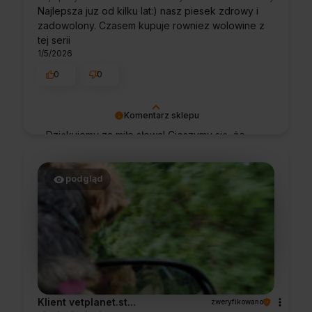
Najlepsza juz od kilku lat:) nasz piesek zdrowy i
zadowolony. Czasem kupuje rowniez wolowine z
tej serii
1/5/2026
0
0
Komentarz sklepu
Dziękujemy za miłe słowa! Cieszymy się, że
zakup przeszedł bezproblemowo, oraz, że
możemy zapewnić odpowiednią obsługę tak
świetnym klientom. Dziękujemy raz jeszcze!
podgląd
Klient vetplanet.st...
zweryfikowano