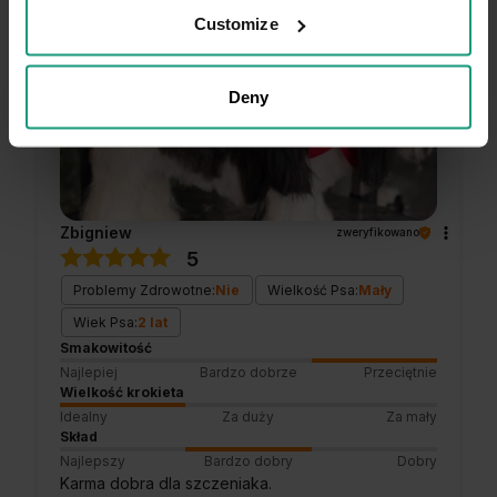
Customize
podgląd
Deny
Zbigniew
zweryfikowano
5
Problemy Zdrowotne:
Nie
Wielkość Psa:
Mały
Wiek Psa:
2 lat
Smakowitość
Najlepiej
Bardzo dobrze
Przeciętnie
Wielkość krokieta
Idealny
Za duży
Za mały
Skład
Najlepszy
Bardzo dobry
Dobry
Karma dobra dla szczeniaka.