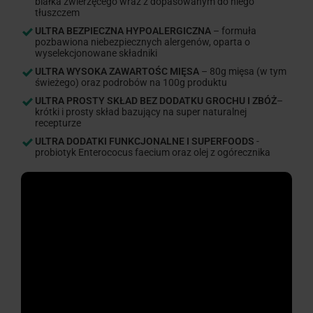
białka zwierzęcego wraz z dopasowanym do niego
tłuszczem
ULTRA BEZPIECZNA HYPOALERGICZNA
– formuła
pozbawiona niebezpiecznych alergenów, oparta o
wyselekcjonowane składniki
ULTRA WYSOKA ZAWARTOŚC MIĘSA
– 80g mięsa (w tym
świeżego) oraz podrobów na 100g produktu
ULTRA PROSTY SKŁAD BEZ DODATKU GROCHU I ZBÓŻ
–
krótki i prosty skład bazujący na super naturalnej
recepturze
ULTRA DODATKI FUNKCJONALNE I SUPERFOODS
-
probiotyk Enterococus faecium oraz olej z ogórecznika