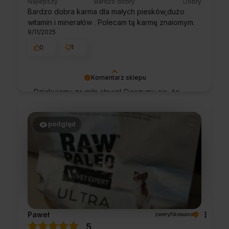
Najlepszy
Bardzo dobry
Dobry
Bardzo dobra karma dla małych piesków,dużo
witamin i minerałów . Polecam tą karmę znaiomym.
9/11/2025
0
1
Komentarz sklepu
Dziękujemy za miłe słowa! Cieszymy się, że
zakup przeszedł bezproblemowo, oraz, że
możemy zapewnić odpowiednią obsługę tak
świetnym klientom. Dziękujemy raz jeszcze!
podgląd
Paweł
zweryfikowano
5