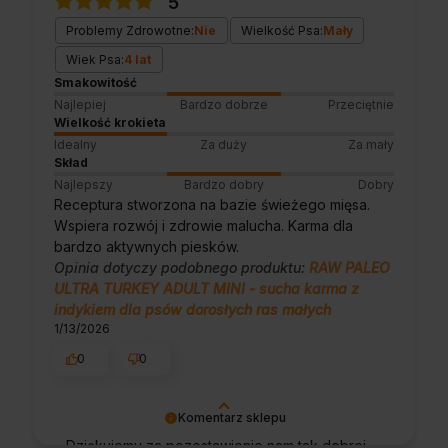
5
Problemy Zdrowotne:
Nie
Wielkość Psa:
Mały
Wiek Psa:
4 lat
Smakowitość
Najlepiej
Bardzo dobrze
Przeciętnie
Wielkość krokieta
Idealny
Za duży
Za mały
Skład
Najlepszy
Bardzo dobry
Dobry
Receptura stworzona na bazie świeżego mięsa.
Wspiera rozwój i zdrowie malucha. Karma dla
bardzo aktywnych piesków.
Opinia dotyczy podobnego produktu:
RAW PALEO
ULTRA TURKEY ADULT MINI - sucha karma z
indykiem dla psów dorosłych ras małych
1/13/2026
0
0
Komentarz sklepu
Dziękujemy za pozostawienie nam tak dobrej