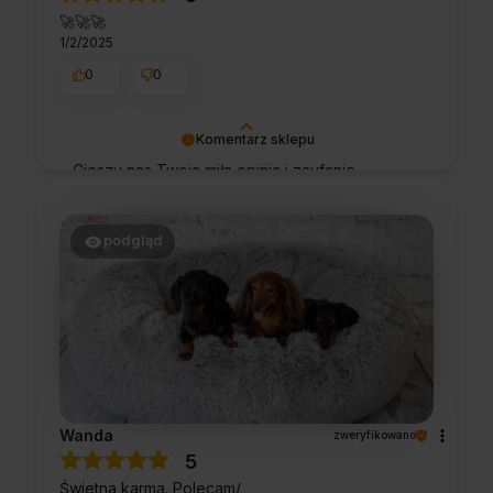
🚀🚀🚀
1/2/2025
0
0
Komentarz sklepu
Cieszy nas Twoja miła opinia i zaufanie.
Jesteśmy wdzięczni za tak wspaniałych
klientów jak Ty. Z pozdrowieniami, obsługa
sklepu.
podgląd
Wanda
zweryfikowano
5
Świetna karma. Polecam/