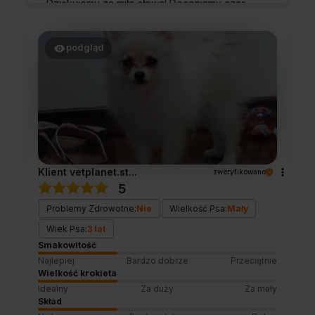
Dziękujemy za miłe słowa! Doceniamy czas
poświęcony na podzielenie się z nami Twoim
doświadczeniem. Jesteśmy szczęśliwi, że
mamy takich klientów. Z pozdrowieniami,
podgląd
obsługa sklepu.
Klient vetplanet.st...
zweryfikowano
5
Problemy Zdrowotne:
Nie
Wielkość Psa:
Mały
Wiek Psa:
3 lat
Smakowitość
Najlepiej
Bardzo dobrze
Przeciętnie
Wielkość krokieta
Idealny
Za duży
Za mały
Skład