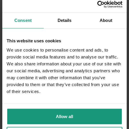
Consent
Details
About
Podsumowanie AI
Ogólne zadowolenie
99.1%
klientów jest zadowolonych z produktu
This website uses cookies
Karma cieszy się
bardzo wysoką oceną
wśród
użytkowników, którzy podkreślają jej
doskonałą
We use cookies to personalise content and ads, to
smakowitość
oraz
dobry skład
, doceniany zarówno
provide social media features and to analyse our traffic.
przez psy, jak i ich opiekunów. Zwierzęta
chętnie
We also share information about your use of our site with
jedzą
tę karmę, a jej wpływ na zdrowie, w tym na
our social media, advertising and analytics partners who
sierść i trawienie
, jest oceniany pozytywnie. Choć
may combine it with other information that you’ve
pojawiają się drobne uwagi dotyczące
konsystencji
provided to them or that they’ve collected from your use
czy
opakowania
, nie wpływają one na ogólne
of their services.
zadowolenie. To produkt
godny polecenia
dla
wymagających właścicieli psów.
skład (48)
smakowitość (38)
zdrowie (25)
Zobacz całe podsumowanie
Allow all
wielkość (15)
konsystencja (1)
opakowanie (1)