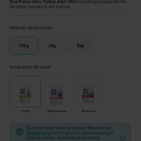
Raw Paleo Ultra Turkey Adult Mini
to pełnoporcjowa karma
dla psów dorosłych ras małych.
Wielkość opakowania:
750g
2kg
8kg
Smaki karm dla psów:
Indyk
Wieprzowina
Wołowina
Za ten produkt możesz zdobyć
49
punktów.
Dołącz teraz
do Programu Lojalnościowego!
Zbieraj punkty i wymieniaj je na rabaty.