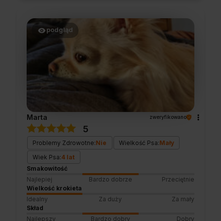
opinii. Naszym priorytetem jest satysfakcja
klienta i Twoja recenzja potwierdza nasze
wysiłki - dziękujemy raz jeszcze i mamy
podgląd
nadzieję - do szybkiego zobaczenia!
Marta
zweryfikowano
5
Problemy Zdrowotne:
Nie
Wielkość Psa:
Mały
Wiek Psa:
4 lat
Smakowitość
Najlepiej
Bardzo dobrze
Przeciętnie
Wielkość krokieta
Idealny
Za duży
Za mały
Skład
Najlepszy
Bardzo dobry
Dobry