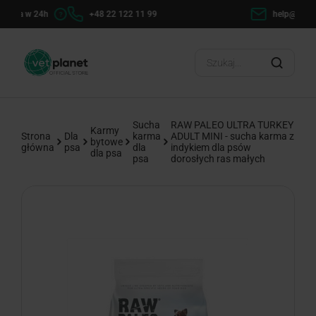
h
+48 22 122 11 99
help@vetexpert.pl
Dosta
?
Sucha
RAW PALEO ULTRA TURKEY
Karmy
Strona
Dla
karma
ADULT MINI - sucha karma z
bytowe
główna
psa
dla
indykiem dla psów
dla psa
psa
dorosłych ras małych