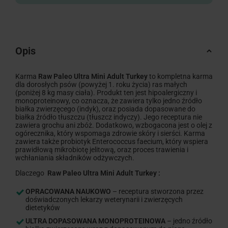
Opis
Karma
Raw Paleo Ultra Mini Adult Turkey
to kompletna karma
dla dorosłych psów (powyżej 1. roku życia) ras małych
(poniżej 8 kg masy ciała). Produkt ten jest hipoalergiczny i
monoproteinowy, co oznacza, że zawiera tylko jedno źródło
białka zwierzęcego (indyk), oraz posiada dopasowane do
białka źródło tłuszczu (tłuszcz indyczy). Jego receptura nie
zawiera grochu ani zbóż. Dodatkowo, wzbogacona jest o olej z
ogórecznika, który wspomaga zdrowie skóry i sierści. Karma
zawiera także probiotyk Enterococcus faecium, który wspiera
prawidłową mikrobiotę jelitową, oraz proces trawienia i
wchłaniania składników odżywczych.
Dlaczego
Raw Paleo Ultra Mini Adult Turkey
:
OPRACOWANA NAUKOWO
– receptura stworzona przez
doświadczonych lekarzy weterynarii i zwierzęcych
dietetyków
ULTRA DOPASOWANA MONOPROTEINOWA
– jedno źródło