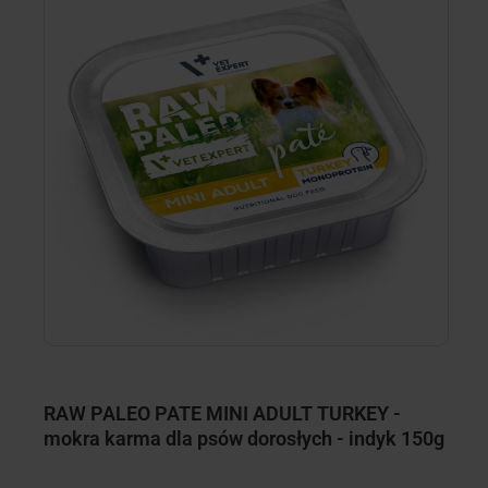
RAW PALEO PATE MINI ADULT TURKEY -
R
mokra karma dla psów dorosłych - indyk 150g
k