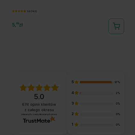
5.0 (183)
5,
99
zł
5,
5
97%
4
2%
5.0
3
0%
674
opinii klientów
z całego okresu
2
0%
zebranych i zweryfikowanych przez
1
0%