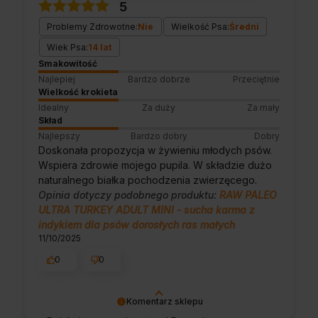
5
Problemy Zdrowotne:
Nie
Wielkość Psa:
Średni
Wiek Psa:
14 lat
Smakowitość
Najlepiej
Bardzo dobrze
Przeciętnie
Wielkość krokieta
Idealny
Za duży
Za mały
Skład
Najlepszy
Bardzo dobry
Dobry
Doskonała propozycja w żywieniu młodych psów.
Wspiera zdrowie mojego pupila. W składzie dużo
naturalnego białka pochodzenia zwierzęcego.
Opinia dotyczy podobnego produktu:
RAW PALEO
ULTRA TURKEY ADULT MINI - sucha karma z
indykiem dla psów dorosłych ras małych
11/10/2025
0
0
Komentarz sklepu