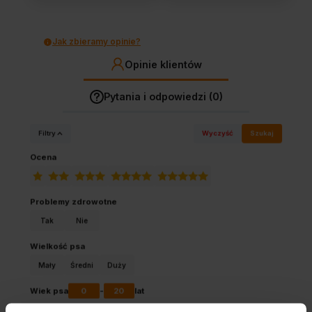
Jak zbieramy opinie?
Opinie klientów
Pytania i odpowiedzi (0)
Filtry
Wyczyść
Szukaj
Ocena
Problemy zdrowotne
Tak
Nie
Wielkość psa
Mały
Średni
Duży
0
20
Wiek psa
-
lat