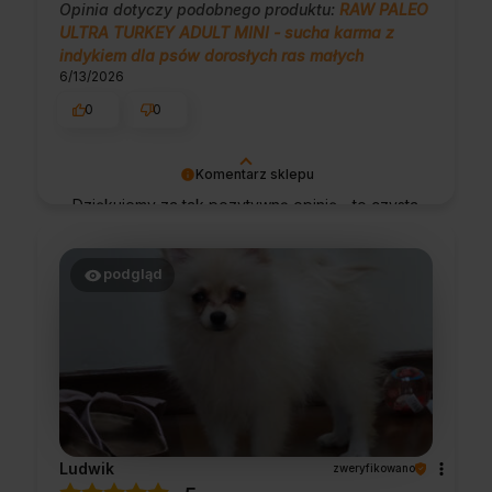
Opinia dotyczy podobnego produktu:
RAW PALEO
ULTRA TURKEY ADULT MINI - sucha karma z
indykiem dla psów dorosłych ras małych
6/13/2026
0
0
Komentarz sklepu
Dziękujemy za tak pozytywną opinię - to czysta
przyjemność obsługiwać takich klientów!
Doceniamy czas i wysiłek włożony w
podzielenie się z nami Twoimi
podgląd
doświadczeniami. Do zobaczenia!
Ludwik
zweryfikowano