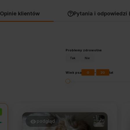
Opinie klientów
Pytania i odpowiedzi 
Problemy zdrowotne
Tak
Nie
0
20
Wiek psa
-
lat
podgląd