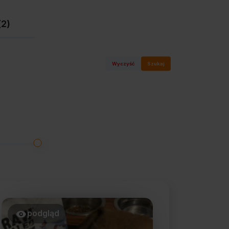
(2)
Wyczyść
Szukaj
podgląd