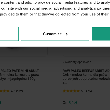
e content and ads, to provide social media features and to analy
 our site with our social media, advertising and analytics partn
 provided to them or that they’ve collected from your use of their
Customize
minimize
minimize
minimize
2 warianty opakowań
PALEO PATE MINI ADULT
RAW PALEO BEEF&RABBIT AD
 - mokra karma dla psów
CAN - mokra karma dla psów
słych - jagnięcina 150g
dorosłych duoproteina wołowi
z...
4.8 (132)
5.0 (78)
ł
Od:
8,
99
zł