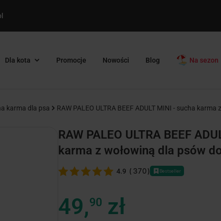
l
Dla kota
Promocje
Nowości
Blog
Na sezon
a karma dla psa
RAW PALEO ULTRA BEEF ADULT MINI - sucha karma z 
RAW PALEO ULTRA BEEF ADULT
karma z wołowiną dla psów do
(
370
)
4.9
Bestseller
49,
zł
90