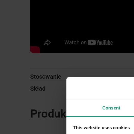
Stosowanie
Skład
Consent
Produkty powiązane
This website uses cookies