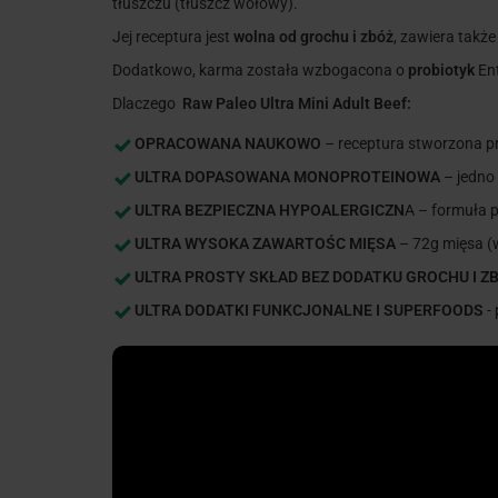
tłuszczu (tłuszcz wołowy).
Jej receptura jest
wolna od grochu i zbóż
, zawiera takż
Dodatkowo, karma została wzbogacona o
probiotyk
Ent
Dlaczego
Raw Paleo Ultra Mini Adult Beef:
OPRACOWANA NAUKOWO
– receptura stworzona pr
ULTRA DOPASOWANA MONOPROTEINOWA
– jedno
ULTRA BEZPIECZNA HYPOALERGICZN
A – formuła 
ULTRA WYSOKA ZAWARTOŚC MIĘSA
– 72g mięsa (
ULTRA PROSTY SKŁAD BEZ DODATKU GROCHU I Z
ULTRA DODATKI FUNKCJONALNE I SUPERFOODS
- 