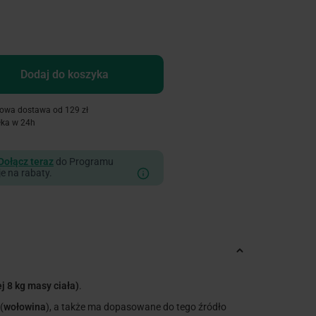
Dodaj do koszyka
owa dostawa od 129 zł
łka w 24h
Dołącz teraz
do Programu
je na rabaty.
j 8 kg masy ciała)
.
(
wołowina
), a także ma dopasowane do tego źródło