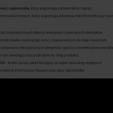
e
olej z ogórecznika
, który wspomaga zdrowie skóry i sierści.
erococcus faecium, który wspomaga właściwą mikroflorę jelitową, traw
zez doświadczonych lekarzy weterynarii i zwierzęcych dietetyków
 źródło białka zwierzęcego wraz z dopasowanym do niego tłuszczem
pozbawiona niebezpiecznych alergenów, oparta o wyselekcjonowane skła
w tym świeżego) oraz podrobów na 100g produktu
BÓŻ
– krótki i prosty skład bazujący na super naturalnej recepturze
probiotyk Enterococus faecium oraz olej z ogórecznika