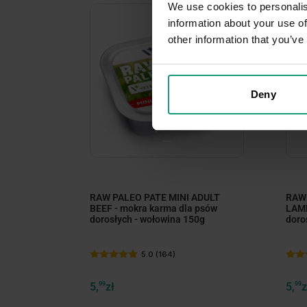
We use cookies to personalis
information about your use of
other information that you’ve
Deny
minimize
minimize
RAW PALEO PATE MINI ADULT
RAW 
BEEF - mokra karma dla psów
LAMB
dorosłych - wołowina 150g
doro
5.0 (164)
5,
99
zł
5,
99
z