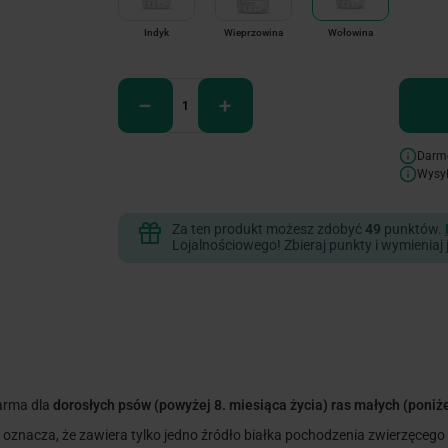
Indyk
Wieprzowina
Wołowina
Darm
Wysy
Za ten produkt możesz zdobyć
49
punktów.
Lojalnościowego! Zbieraj punkty i wymieniaj 
arma dla
dorosłych psów (powyżej 8. miesiąca życia) ras małych (poniże
o oznacza, że zawiera tylko jedno źródło białka pochodzenia zwierzęcego 