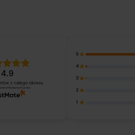
5
4
4.9
3
entów
z całego okresu
 zweryfikowanych przez
2
1