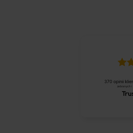
370
opinii kli
zebranych i