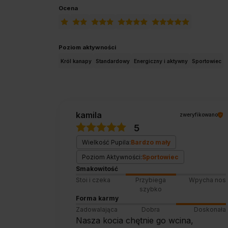
Ocena
Poziom aktywności
Król kanapy
Standardowy
Energiczny i aktywny
Sportowiec
kamila
zweryfikowano
5
Wielkość Pupila:
Bardzo mały
Poziom Aktywności:
Sportowiec
Smakowitość
Stoi i czeka
Przybiega
Wpycha nos
szybko
Forma karmy
Zadowalająca
Dobra
Doskonała
Nasza kocia chętnie go wcina,