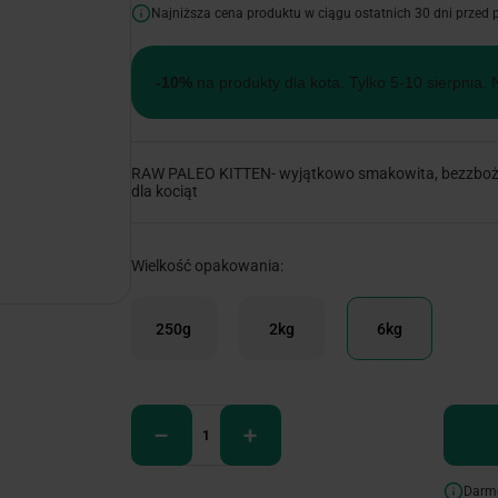
Najniższa cena produktu w ciągu ostatnich 30 dni przed
-10%
na produkty dla kota. Tylko 5-10 sierpnia. 
RAW PALEO KITTEN- wyjątkowo smakowita, bezzboż
dla kociąt
Wielkość opakowania:
250g
2kg
6kg
Darm