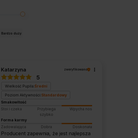
Bardzo duży
Katarzyna
zweryfikowano
5
Wielkość Pupila:
Średni
Poziom Aktywności:
Standardowy
Smakowitość
Stoi i czeka
Przybiega
Wpycha nos
szybko
Forma karmy
Zadowalająca
Dobra
Doskonała
Producent zapewnia, że jest najlepsza