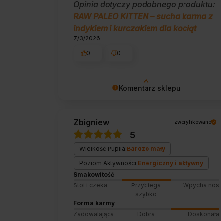
Opinia dotyczy podobnego produktu:
RAW PALEO KITTEN – sucha karma z
indykiem i kurczakiem dla kociąt
7/3/2026
0
0
Komentarz sklepu
Cieszy nas Twoja miła opinia i
zaufanie. Jesteśmy wdzięczni za tak
Zbigniew
zweryfikowano
wspaniałych klientów jak Ty. Z
5
pozdrowieniami, obsługa sklepu.
Wielkość Pupila:
Bardzo mały
Poziom Aktywności:
Energiczny i aktywny
Smakowitość
Stoi i czeka
Przybiega
Wpycha nos
szybko
Forma karmy
Zadowalająca
Dobra
Doskonała