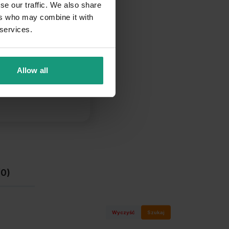
se our traffic. We also share
96%
ers who may combine it with
 services.
2%
0%
Allow all
2%
0%
(0)
Wyczyść
Szukaj