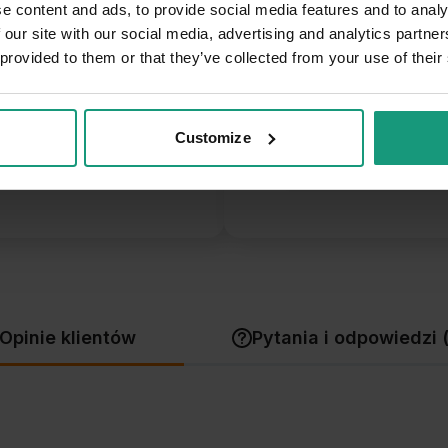
e content and ads, to provide social media features and to analy
5
 our site with our social media, advertising and analytics partn
 provided to them or that they’ve collected from your use of their
4
4.9
3
entów
z całego okresu
Customize
 zweryfikowanych przez
2
1
Opinie klientów
Pytania i odpowiedzi 