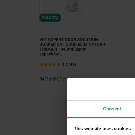
DNI KOTA
VET EXPERT ODOR SOLUTION
SOAKER CAT ODOR ELIMINATOR +
TRIGGER - neutralizator
zapachów...
4.8 (46)
49,
41
zł
90
54,
zł
Consent
This website uses cookies