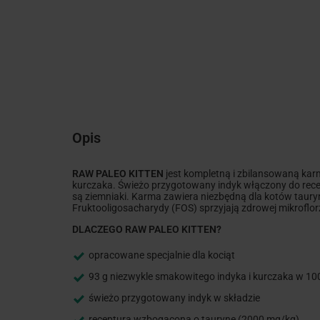
Opis
RAW PALEO KITTEN
jest kompletną i zbilansowaną kar
kurczaka. Świeżo przygotowany indyk włączony do re
są ziemniaki. Karma zawiera niezbędną dla kotów taur
Fruktooligosacharydy (FOS) sprzyjają zdrowej mikrofl
DLACZEGO RAW PALEO KITTEN?
opracowane specjalnie dla kociąt
93 g niezwykle smakowitego indyka i kurczaka w 1
świeżo przygotowany indyk w składzie
receptura wzbogacona o taurynę (2000 mg/kg)