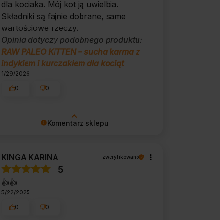
dla kociaka. Mój kot ją uwielbia.
Składniki są fajnie dobrane, same
wartościowe rzeczy.
Opinia dotyczy podobnego produktu:
RAW PALEO KITTEN – sucha karma z
indykiem i kurczakiem dla kociąt
1/29/2026
0
0
Komentarz sklepu
Dziękujemy za miłe słowa! Doceniamy
czas poświęcony na podzielenie się z
KINGA KARINA
zweryfikowano
nami Twoim doświadczeniem.
5
Jesteśmy szczęśliwi, że mamy takich
👍️👍️
klientów. Z pozdrowieniami, obsługa
5/22/2025
sklepu.
0
0