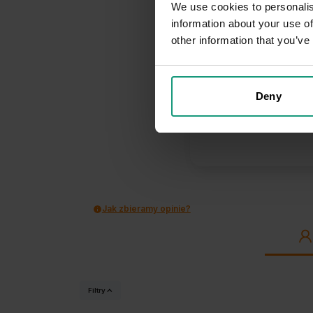
We use cookies to personalis
information about your use of
other information that you’ve
46
opinii kli
Deny
zebranych i
Jak zbieramy opinie?
Filtry