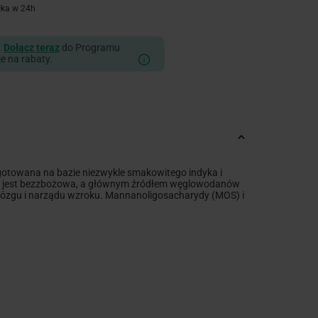
łka w 24h
.
Dołącz teraz
do Programu
je na rabaty.
ygotowana na bazie niezwykle smakowitego indyka i
my jest bezzbożowa, a głównym źródłem węglowodanów
 mózgu i narządu wzroku. Mannanoligosacharydy (MOS) i