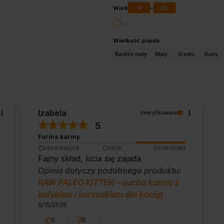
0
20
Wiek
-
Wielkość pupila
Bardzo mały
Mały
Średni
Duży
Izabela
zweryfikowano
5
Forma karmy
Zadowalająca
Dobra
Doskonała
Fajny skład, kicia się zajada
Opinia dotyczy podobnego produktu:
RAW PALEO KITTEN – sucha karma z
indykiem i kurczakiem dla kociąt
6/15/2026
0
0