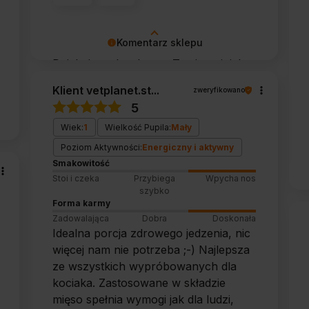
Komentarz sklepu
Dziękujemy bardzo za Twoją opinię!
Twoja recenzja wiele dla nas znaczy -
Klient vetplanet.st...
zweryfikowano
dzięki niej wiemy, że jesteśmy na
5
właściwym torze :) Z pozdrowieniami,
Wiek:
1
Wielkość Pupila:
Mały
obsługa sklepu.
Poziom Aktywności:
Energiczny i aktywny
Smakowitość
Stoi i czeka
Przybiega
Wpycha nos
szybko
Forma karmy
Zadowalająca
Dobra
Doskonała
Idealna porcja zdrowego jedzenia, nic
więcej nam nie potrzeba ;-) Najlepsza
ze wszystkich wypróbowanych dla
kociaka. Zastosowane w składzie
mięso spełnia wymogi jak dla ludzi,