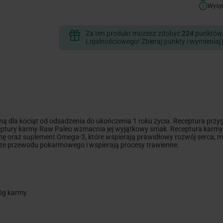
Wysy
Za ten produkt możesz zdobyć
224
punktów
Lojalnościowego! Zbieraj punkty i wymieniaj 
mą dla kociąt od odsadzenia do ukończenia 1 roku życia. Receptura prz
ceptury karmy Raw Paleo wzmacnia jej wyjątkowy smak. Receptura kar
ynę oraz suplement Omega-3, które wspierają prawidłowy rozwój serca,
orze przewodu pokarmowego i wspierają procesy trawienne.
00g karmy