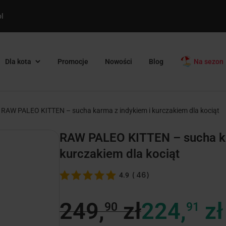
l
Dla kota
Promocje
Nowości
Blog
Na sezon
RAW PALEO KITTEN – sucha karma z indykiem i kurczakiem dla kociąt
RAW PALEO KITTEN – sucha ka
kurczakiem dla kociąt
(
46
)
4.9
249,
zł
224,
zł
90
91