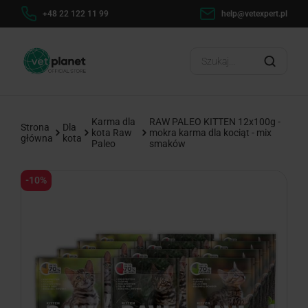
+48 22 122 11 99
help@vetexpert.pl
Dostaw
?
Karma dla
RAW PALEO KITTEN 12x100g -
Strona
Dla
kota Raw
mokra karma dla kociąt - mix
główna
kota
Paleo
smaków
-10%