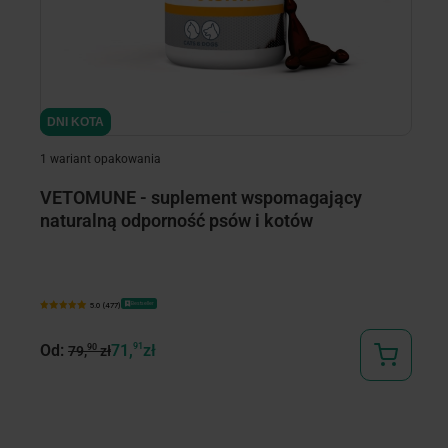
minimize
minimize
DNI KOTA
DNI KOTA
D
D
1 wariant opakowania
3 
VETOMUNE - suplement wspomagający
R
naturalną odporność psów i kotów
i
Bestseller
5.0 (477)
O
Od:
71,
91
zł
90
79,
zł