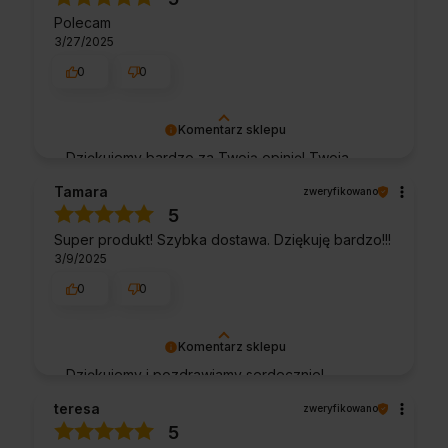
że nam się udało. Mamy nadzieję, że do nas
Polecam
wrócisz :) Pozdrawiamy
3/27/2025
0
0
Komentarz sklepu
Dziękujemy bardzo za Twoją opinię! Twoja
recenzja wiele dla nas znaczy - dzięki niej
Tamara
zweryfikowano
wiemy, że jesteśmy na właściwym torze :) Z
5
pozdrowieniami, obsługa sklepu.
Super produkt! Szybka dostawa. Dziękuję bardzo!!!
3/9/2025
0
0
Komentarz sklepu
Dziękujemy i pozdrawiamy serdecznie!
teresa
zweryfikowano
5