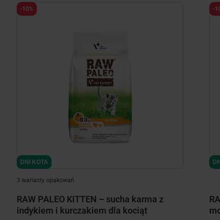
-10%
-1
minimize
DNI KOTA
DN
3 warianty opakowań
RAW PALEO KITTEN – sucha karma z
RA
indykiem i kurczakiem dla kociąt