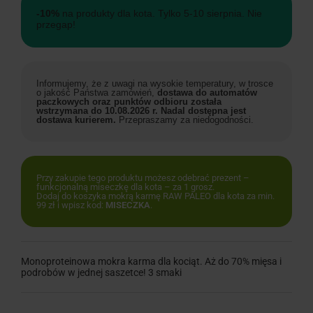
-10%
na produkty dla kota. Tylko 5-10 sierpnia. Nie
przegap!
Informujemy, że z uwagi na wysokie temperatury, w trosce
o jakość Państwa zamówień,
dostawa do automatów
paczkowych oraz punktów odbioru została
wstrzymana do 10.08.2026 r. Nadal dostępna jest
dostawa kurierem.
Przepraszamy za niedogodności.
Przy zakupie tego produktu możesz odebrać prezent –
funkcjonalną miseczkę dla kota – za 1 grosz.
Dodaj do koszyka mokrą karmę RAW PALEO dla kota za min.
99 zł i wpisz kod:
MISECZKA
.
Monoproteinowa mokra karma dla kociąt. Aż do 70% mięsa i
podrobów w jednej saszetce! 3 smaki