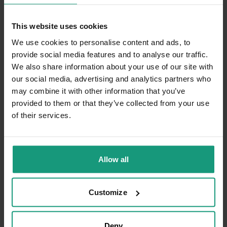
11/7/2025
0
0
This website uses cookies
We use cookies to personalise content and ads, to
Komentarz sklepu
provide social media features and to analyse our traffic.
Dziękujemy bardzo za Twoją opinię! Twoja
We also share information about your use of our site with
recenzja wiele dla nas znaczy - dzięki niej
our social media, advertising and analytics partners who
Beata
zweryfikowano
wiemy, że jesteśmy na właściwym torze :) Z
may combine it with other information that you’ve
5
pozdrowieniami, obsługa sklepu.
provided to them or that they’ve collected from your use
Wszystko super, kot zachwycony :)
10/20/2025
of their services.
0
0
Komentarz sklepu
Allow all
Dziękujemy za tak pozytywną opinię - to czysta
przyjemność obsługiwać takich klientów!
Kamila
zweryfikowano
Customize
Doceniamy czas i wysiłek włożony w
5
podzielenie się z nami Twoimi
Doskonała opcja w żywieniu młodych kotów. Ta
doświadczeniami. Do zobaczenia!
karma to gwarancja jakości i pewność, że kot
Deny