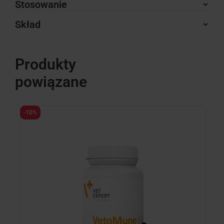
Stosowanie
Skład
Produkty
powiązane
-10%
-