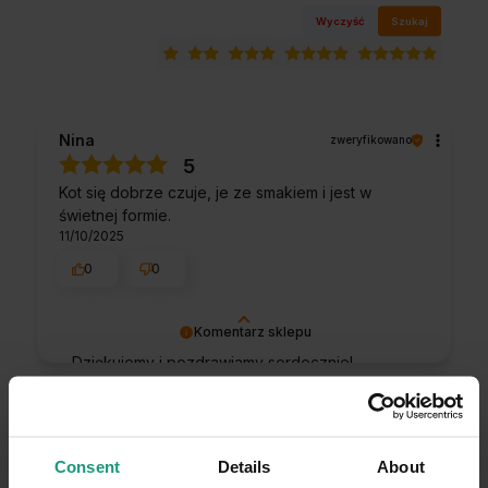
Wyczyść
Szukaj
Nina
zweryfikowano
5
Kot się dobrze czuje, je ze smakiem i jest w
świetnej formie.
11/10/2025
0
0
Komentarz sklepu
Dziękujemy i pozdrawiamy serdecznie!
Nina
zweryfikowano
5
💯Mój kot się zajada karmą, ustąpiły problemy
Consent
Details
About
trawienne.