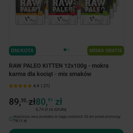
minimize
MISKA GRATIS
DNI KOTA
RAW PALEO KITTEN 12x100g - mokra
karma dla kociąt - mix smaków
(
21
)
4.9
89,
zł
80,
zł
90
91
6,74 zł za sztukę
Najniższa cena produktu w ciągu ostatnich 30 dni przed promocją:
79,11 zł