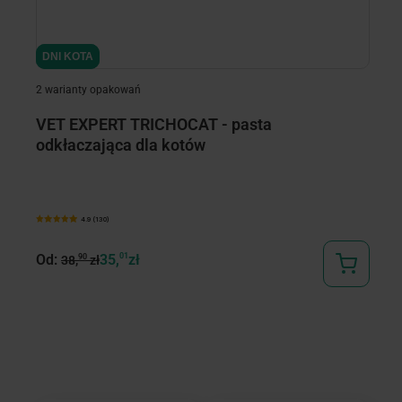
DNI KOTA
DNI KOTA
D
D
2 warianty opakowań
3 
VET EXPERT TRICHOCAT - pasta
R
odkłaczająca dla kotów
i
4.9 (130)
Od:
35,
01
zł
O
90
38,
zł