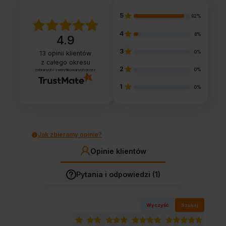
5
92%
4
8%
4.9
3
0%
13
opinii klientów
z całego okresu
2
0%
zebranych i zweryfikowanych przez
1
0%
Jak zbieramy opinie?
Opinie klientów
Pytania i odpowiedzi (1)
Wyczyść
Szukaj