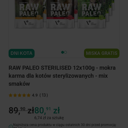
MISKA GRATIS
DNI KOTA
RAW PALEO STERILISED 12x100g - mokra
karma dla kotów sterylizowanych - mix
smaków
(
13
)
4.9
89,
zł
80,
zł
90
91
6,74 zł za sztukę
Najniższa cena produktu w ciągu ostatnich 30 dni przed promocją: