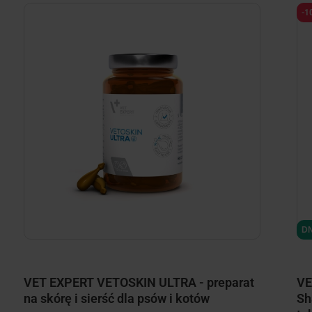
-1
DN
VET EXPERT VETOSKIN ULTRA - preparat
VE
na skórę i sierść dla psów i kotów
Sh