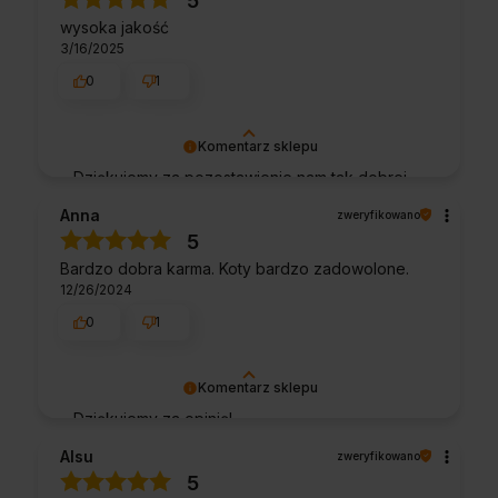
5
że nam się udało. Mamy nadzieję, że do nas
wysoka jakość
wrócisz :) Pozdrawiamy
3/16/2025
0
1
Komentarz sklepu
Dziękujemy za pozostawienie nam tak dobrej
opinii. Naszym priorytetem jest satysfakcja
Anna
zweryfikowano
klienta i Twoja recenzja potwierdza nasze
5
wysiłki - dziękujemy raz jeszcze i mamy
Bardzo dobra karma. Koty bardzo zadowolone.
nadzieję - do szybkiego zobaczenia!
12/26/2024
0
1
Komentarz sklepu
Dziękujemy za opinię!
Alsu
zweryfikowano
5