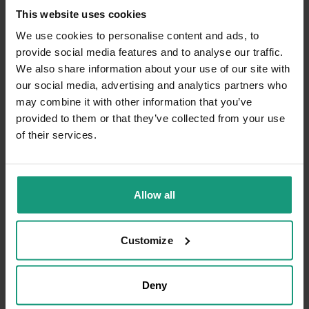
This website uses cookies
Komentarz sklepu
We use cookies to personalise content and ads, to
Dziękujemy bardzo za Twoją opinię! Twoja
provide social media features and to analyse our traffic.
recenzja wiele dla nas znaczy - dzięki niej
Anna
zweryfikowano
We also share information about your use of our site with
wiemy, że jesteśmy na właściwym torze :) Z
5
our social media, advertising and analytics partners who
pozdrowieniami, obsługa sklepu.
Karma dla kotów na bazie świeżego mięsa.
may combine it with other information that you’ve
Zawiera odpowiednią ilość białka. Niesamowita
provided to them or that they’ve collected from your use
smakowitość, kot zjada ze smakiem. Karma dla
of their services.
bardzo aktywnych kotków. Koty jedzą aż im się
uszy trzęsą.
12/15/2025
0
1
Allow all
Komentarz sklepu
Customize
Dziękujemy za miłe słowa! Cieszymy się, że
zakup przeszedł bezproblemowo, oraz, że
Tamara
zweryfikowano
możemy zapewnić odpowiednią obsługę tak
Deny
4
świetnym klientom. Dziękujemy raz jeszcze!
Karma do codziennego odżywiania kotów.