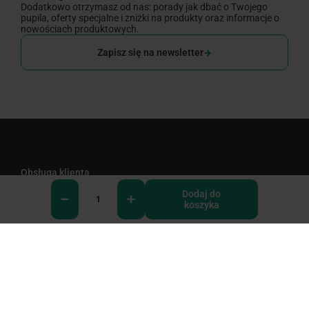
Dodatkowo otrzymasz od nas: porady jak dbać o Twojego
pupila, oferty specjalne i zniżki na produkty oraz informacje o
nowościach produktowych.
Zapisz się na newsletter
Obsługa klienta
Dodaj do
Dostawa i zwroty
koszyka
Newsletter
FAQ
Płatności
0
Formularz reklamacyjny
Kontakt z nami
Zwroty