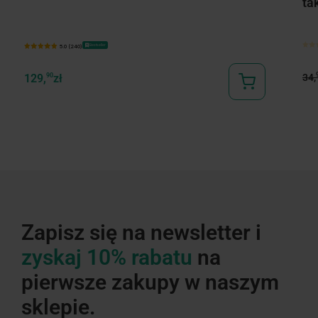
ta
Bestseller
5.0 (240)
34,
129,
90
zł
Zapisz się na newsletter i
zyskaj 10% rabatu
na
pierwsze zakupy w naszym
sklepie.