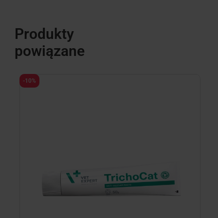
Produkty
powiązane
-10%
-