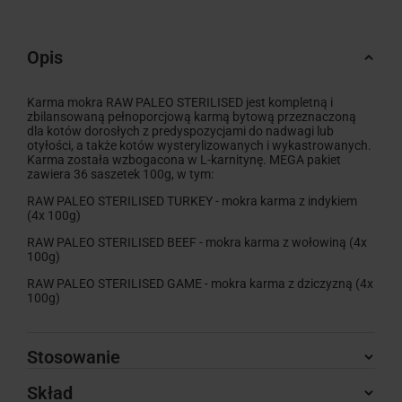
Opis
Karma mokra RAW PALEO STERILISED jest kompletną i
zbilansowaną pełnoporcjową karmą bytową przeznaczoną
dla kotów dorosłych z predyspozycjami do nadwagi lub
otyłości, a także kotów wysterylizowanych i wykastrowanych.
Karma została wzbogacona w L-karnitynę. MEGA pakiet
zawiera 36 saszetek 100g, w tym:
RAW PALEO STERILISED TURKEY - mokra karma z indykiem
(4x 100g)
RAW PALEO STERILISED BEEF - mokra karma z wołowiną (4x
100g)
RAW PALEO STERILISED GAME - mokra karma z dziczyzną (4x
100g)
Stosowanie
Skład