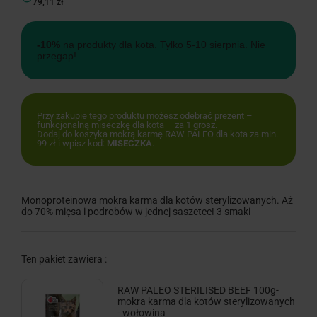
79,11 zł
-10%
na produkty dla kota. Tylko 5-10 sierpnia. Nie
przegap!
Przy zakupie tego produktu możesz odebrać prezent –
funkcjonalną miseczkę dla kota – za 1 grosz.
Dodaj do koszyka mokrą karmę RAW PALEO dla kota za min.
99 zł i wpisz kod:
MISECZKA
.
Monoproteinowa mokra karma dla kotów sterylizowanych. Aż
do 70% mięsa i podrobów w jednej saszetce! 3 smaki
Ten pakiet zawiera :
RAW PALEO STERILISED BEEF 100g-
mokra karma dla kotów sterylizowanych
- wołowina