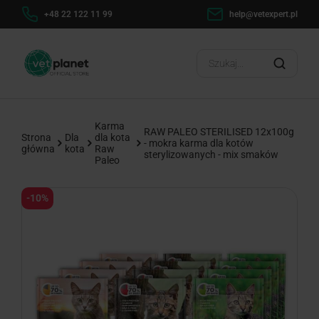
h
+48 22 122 11 99
help@vetexpert.pl
Dosta
?
Karma
RAW PALEO STERILISED 12x100g
Strona
Dla
dla kota
- mokra karma dla kotów
główna
kota
Raw
sterylizowanych - mix smaków
Paleo
-10%