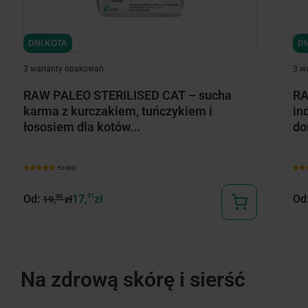
DNI KOTA
DN
3 warianty opakowań
3 w
RAW PALEO STERILISED CAT – sucha
RA
karma z kurczakiem, tuńczykiem i
in
łososiem dla kotów...
do
5.0 (92)
Od:
17,
91
zł
Od
90
19,
zł
Na zdrową skórę i sierść