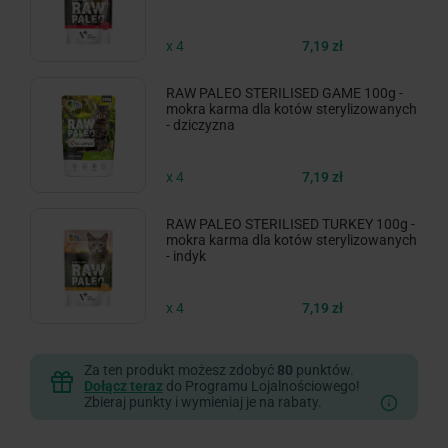
x 4
7,19 zł
RAW PALEO STERILISED GAME 100g -
mokra karma dla kotów sterylizowanych
- dziczyzna
x 4
7,19 zł
RAW PALEO STERILISED TURKEY 100g -
mokra karma dla kotów sterylizowanych
- indyk
x 4
7,19 zł
Za ten produkt możesz zdobyć
80
punktów.
Dołącz teraz
do Programu Lojalnościowego!
Zbieraj punkty i wymieniaj je na rabaty.