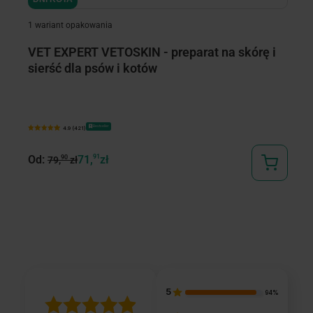
1 wariant opakowania
VET EXPERT VETOSKIN - preparat na skórę i
R
sierść dla psów i kotów
m
Bestseller
4.9 (421)
89
Od:
71,
91
zł
90
79,
zł
5
94%