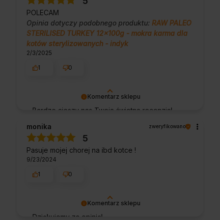
5
że nam się udało. Mamy nadzieję, że do nas
POLECAM
wrócisz :) Pozdrawiamy
Opinia dotyczy podobnego produktu:
RAW PALEO
STERILISED TURKEY 12x100g - mokra karma dla
kotów sterylizowanych - indyk
2/3/2025
1
0
Komentarz sklepu
Bardzo cieszy nas Twoja świetna recenzja!
Ciężko pracujemy, aby sprostać wymaganiom
monika
zweryfikowano
klientów takich jak Ty i jesteśmy zadowoleni,
5
że nam się udało. Mamy nadzieję, że do nas
Pasuje mojej chorej na ibd kotce !
wrócisz :) Pozdrawiamy
9/23/2024
1
0
Komentarz sklepu
Dziękujemy za opinię!