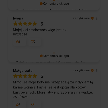
Komentarz sklepu
Dziękujemy za pozostawienie nam tak dobrej
opinii. Naszym priorytetem jest satysfakcja
Iwona
zweryfikowano
klienta i Twoja recenzja potwierdza nasze
5
wysiłki - dziękujemy raz jeszcze i mamy
Mojej kici smakowało więc jest ok.
nadzieję - do szybkiego zobaczenia!
8/12/2024
1
0
Komentarz sklepu
Dziękujemy za miłe słowa! Cieszymy się, że
zakup przeszedł bezproblemowo, oraz, że
Małgorzata
zweryfikowano
możemy zapewnić odpowiednią obsługę tak
5
świetnym klientom. Dziękujemy raz jeszcze!
Mimo, że moje koty nie przepadają za indykiem tą
karmę wcinają. Fajnie, że jest opcja dla kotów
kastrowanych, które łatwiej przybierają na wadze.
7/29/2024
1
0