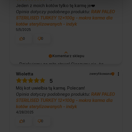
pozdrowieniami, obsługa sklepu.
Jeden z moich kotów tylko tę karmę je❤️
Opinia dotyczy podobnego produktu:
RAW PALEO
STERILISED TURKEY 12x100g - mokra karma dla
kotów sterylizowanych - indyk
5/5/2025
0
0
Komentarz sklepu
Dziękujemy za miłe słowa! Cieszymy się, że
zakup przeszedł bezproblemowo, oraz, że
Wioletta
zweryfikowano
możemy zapewnić odpowiednią obsługę tak
5
świetnym klientom. Dziękujemy raz jeszcze!
Mój kot uwielbia tą karmę. Polecam!
Opinia dotyczy podobnego produktu:
RAW PALEO
STERILISED TURKEY 12x100g - mokra karma dla
kotów sterylizowanych - indyk
4/28/2025
0
0