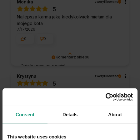
Monika
zweryfikowano
5
Najlepsza karma jaką kiedykolwiek miałam dla
mojego kota
7/17/2026
0
0
Komentarz sklepu
Dziękujemy za opinię!
Krystyna
zweryfikowano
5
To profesjonalna i kompleksowa karma dla kota.
Naturalne, odżywcze składniki. Skład jest wzorowy.
Pełnowartościowa karma dla kotów. Mój kot zjada
tę karmę błyskawicznie i domaga się więcej :)
Consent
Details
About
Opinia dotyczy podobnego produktu:
RAW PALEO
STERILISED TURKEY 12x100g - mokra karma dla
kotów sterylizowanych - indyk
This website uses cookies
1/5/2026