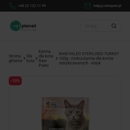
h
+48 22 122 11 99
help@vetexpert.pl
Dosta
?
Karma
RAW PALEO STERILISED TURKEY
Strona
Dla
dla kota
100g - mokra karma dla kotów
główna
kota
Raw
sterylizowanych - indyk
Paleo
-10%