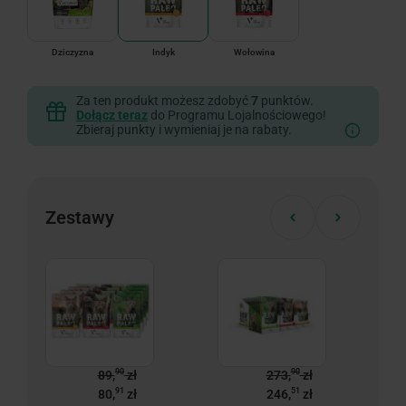
Dziczyzna
Indyk
Wołowina
Za ten produkt możesz zdobyć
7
punktów.
Dołącz teraz
do Programu Lojalnościowego!
Zbieraj punkty i wymieniaj je na rabaty.
Zestawy
90
90
89,
zł
273,
zł
91
51
80,
zł
246,
zł