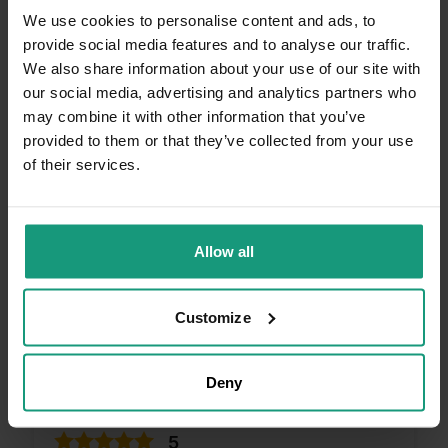
0
0
We use cookies to personalise content and ads, to
provide social media features and to analyse our traffic.
We also share information about your use of our site with
Komentarz sklepu
our social media, advertising and analytics partners who
Dziękujemy za miłe słowa! Doceniamy czas
may combine it with other information that you’ve
poświęcony na podzielenie się z nami Twoim
Małgorzata
provided to them or that they’ve collected from your use
zweryfikowano
doświadczeniem. Jesteśmy szczęśliwi, że
5
of their services.
mamy takich klientów. Z pozdrowieniami,
Karma polecana przez weta, mięso i dużo
obsługa sklepu.
składników odżywczych. Jest odżywcza i
lekkostrawna, super! Smakuje nawet mojej bardzo
wybrednej kotce.
Allow all
12/19/2025
0
0
Customize
Komentarz sklepu
Deny
Dziękujemy bardzo za Twoją opinię! Twoja
recenzja wiele dla nas znaczy - dzięki niej
Zofia
zweryfikowano
wiemy, że jesteśmy na właściwym torze :) Z
5