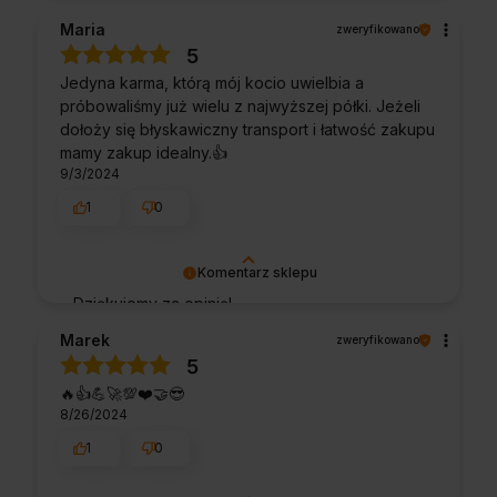
Maria
zweryfikowano
5
Jedyna karma, którą mój kocio uwielbia a
próbowaliśmy już wielu z najwyższej półki. Jeżeli
dołoży się błyskawiczny transport i łatwość zakupu
mamy zakup idealny.👍️
9/3/2024
1
0
Komentarz sklepu
Dziękujemy za opinię!
Marek
zweryfikowano
5
🔥👍️💪🚀💯❤️🤝😎
8/26/2024
1
0