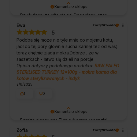
Komentarz sklepu
Dziękujemy za miłe słowa! Doceniamy czas
poświęcony na podzielenie się z nami Twoim
Ewa
zweryfikowano
doświadczeniem. Jesteśmy szczęśliwi, że
5
mamy takich klientów. Z pozdrowieniami,
Podoba się może nie tyle mnie co mojemu kotu,
obsługa sklepu.
jadł do tej pory głównie sucha karmę( też od was)
teraz chętnie zjada mokra.Dobrze , ze w
saszetkach - łatwo się dzieli na porcje.
Opinia dotyczy podobnego produktu:
RAW PALEO
STERILISED TURKEY 12x100g - mokra karma dla
kotów sterylizowanych - indyk
2/6/2025
1
0
Komentarz sklepu
Bardzo cieszy nas Twoja świetna recenzja!
Ciężko pracujemy, aby sprostać wymaganiom
Zofia
zweryfikowano
klientów takich jak Ty i jesteśmy zadowoleni,