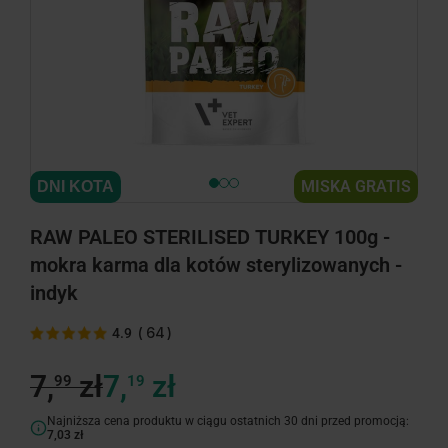
MISKA GRATIS
DNI KOTA
RAW PALEO STERILISED TURKEY 100g -
mokra karma dla kotów sterylizowanych -
indyk
(
64
)
4.9
7,
zł
7,
zł
99
19
Najniższa cena produktu w ciągu ostatnich 30 dni przed promocją:
7,03 zł