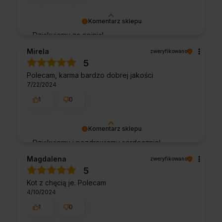
Komentarz sklepu
Dziękujemy za opinię!
Mirela
zweryfikowano
5
Polecam, karma bardzo dobrej jakości
7/22/2024
1
0
Komentarz sklepu
Dziękujemy i pozdrawiamy serdecznie!
Magdalena
zweryfikowano
5
Kot z chęcią je. Polecam
4/10/2024
1
0