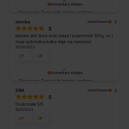
Komentarz sklepu
Cieszy nas Twoja miła opinia i zaufanie.
Jesteśmy wdzięczni za tak wspaniałych
monika
zweryfikowano
klientów jak Ty. Z pozdrowieniami, obsługa
5
sklepu.
plusem jest duża ilość mięsa i pojemność 100g, no i
moja wybredna kotka daje się namówić!
10/30/2023
1
0
Komentarz sklepu
Cieszy nas Twoja miła opinia i zaufanie.
Jesteśmy wdzięczni za tak wspaniałych
EWA
zweryfikowano
klientów jak Ty. Z pozdrowieniami, obsługa
5
sklepu.
Doskonałe 5/5
9/24/2023
1
0