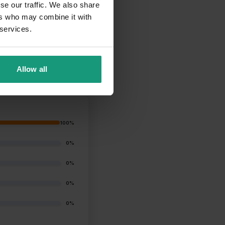
se our traffic. We also share
ers who may combine it with
44,
91
zł
90
49,
zł
 services.
Allow all
100%
0%
0%
0%
0%