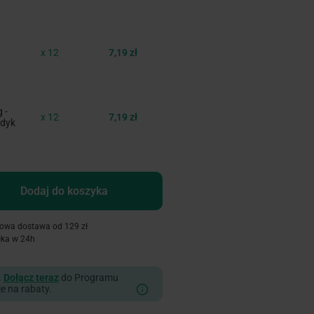
x 12
7,19 zł
 -
x 12
7,19 zł
ndyk
Dodaj do koszyka
owa dostawa od 129 zł
łka w 24h
.
Dołącz teraz
do Programu
je na rabaty.