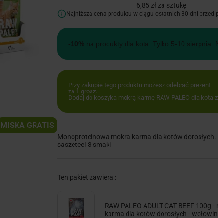
6,85 zł za sztukę
Najniższa cena produktu w ciągu ostatnich 30 dni przed
-10%
na produkty dla kota. Tylko 5-10 sierpnia. 
Przy zakupie tego produktu możesz odebrać prezent –
za 1 grosz.
Dodaj do koszyka mokrą karmę RAW PALEO dla kota za 
MISKA GRATIS
Monoproteinowa mokra karma dla kotów dorosłych. A
saszetce! 3 smaki
Ten pakiet zawiera :
RAW PALEO ADULT CAT BEEF 100g - 
karma dla kotów dorosłych - wołowi