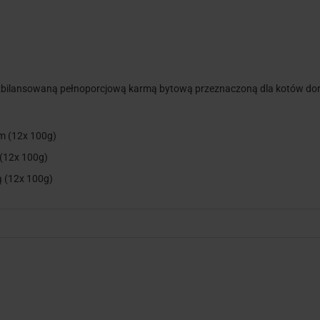
 zbilansowaną pełnoporcjową karmą bytową przeznaczoną dla kotów doro
m (12x 100g)
(12x 100g)
 (12x 100g)