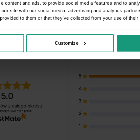
e content and ads, to provide social media features and to analy
 our site with our social media, advertising and analytics partn
17,
91
zł
Od:
17,
91
zł
90
90
19,
zł
19,
zł
 provided to them or that they’ve collected from your use of their
Customize
5
4
5.0
3
ntów
z całego okresu
 zweryfikowanych przez
2
1