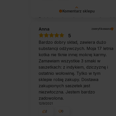
Komentarz sklepu
Dziękujemy i pozdrawiamy serdecznie!
Anna
zweryfikowano
5
Bardzo dobry skład, zawiera dużo
substancji odżywczych. Moja 17 letnia
kotka nie tknie innej mokrej karmy.
Zamawiam wszystkie 3 smaki w
saszetkach: z indykiem, dziczyznę i
ostatnio wołowinę. Tylko w tym
sklepie robię zakupy. Dostawa
zakupionych saszetek jest
niezwłoczna. Jestem bardzo
zadowolona.
12/9/2021
2
0