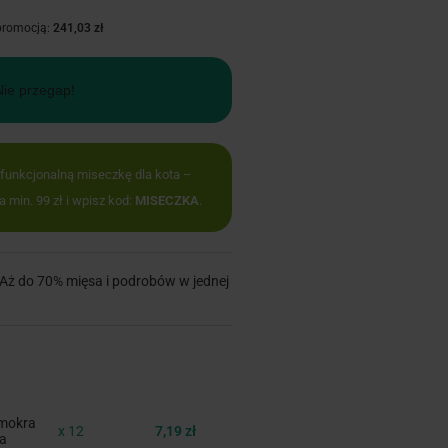
 promocją:
241,03 zł
Nie przegap!
 funkcjonalną miseczkę dla kota –
min. 99 zł i wpisz kod:
MISECZKA
.
ż do 70% mięsa i podrobów w jednej
mokra
x 12
7,19 zł
na