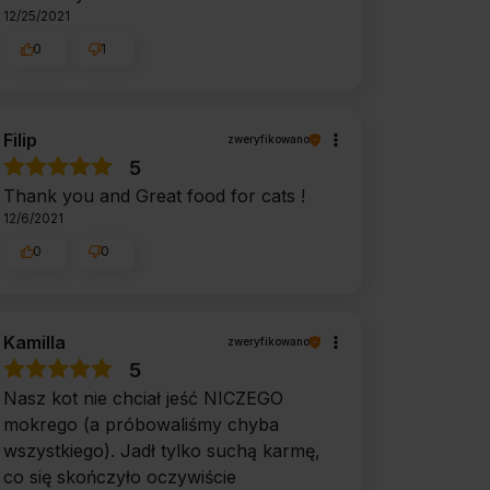
12/25/2021
0
1
Filip
zweryfikowano
5
Thank you and Great food for cats !
12/6/2021
0
0
Kamilla
zweryfikowano
5
Nasz kot nie chciał jeść NICZEGO
mokrego (a próbowaliśmy chyba
wszystkiego). Jadł tylko suchą karmę,
co się skończyło oczywiście