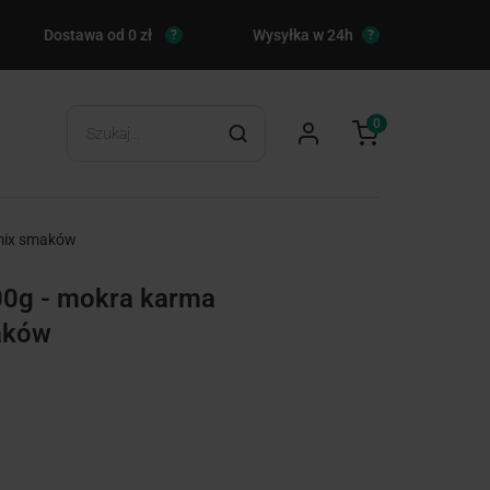
Dostawa od 0 zł
Wysyłka w 24h
?
?
0
 mix smaków
0g - mokra karma
aków