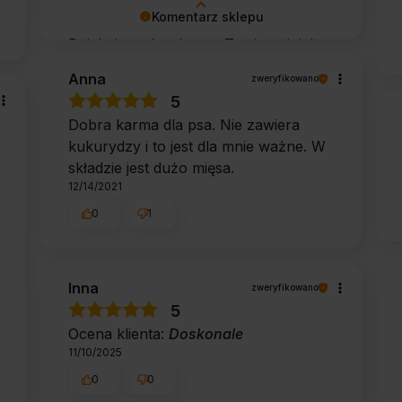
Komentarz sklepu
Dziękujemy bardzo za Twoją opinię!
Twoja recenzja wiele dla nas znaczy -
Anna
zweryfikowano
dzięki niej wiemy, że jesteśmy na
5
właściwym torze :) Z pozdrowieniami,
Dobra karma dla psa. Nie zawiera
obsługa sklepu.
kukurydzy i to jest dla mnie ważne. W
składzie jest dużo mięsa.
12/14/2021
0
1
Inna
zweryfikowano
5
Ocena klienta:
Doskonale
11/10/2025
0
0