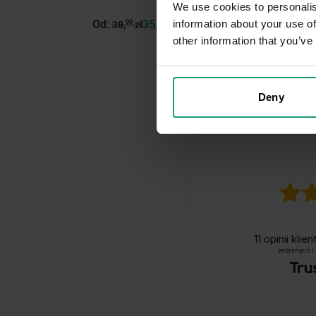
We use cookies to personalis
information about your use of
Od:
35,
01
zł
Od:
90
38,
zł
other information that you’ve
Deny
11
opinii klie
zebranych i