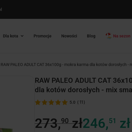
l
Dla kota
Promocje
Nowości
Blog
Na sezon
RAW PALEO ADULT CAT 36x100g - mokra karma dla kotów dorosłych -
RAW PALEO ADULT CAT 36x10
dla kotów dorosłych - mix sm
(
11
)
5.0
273,
zł
246,
zł
90
51