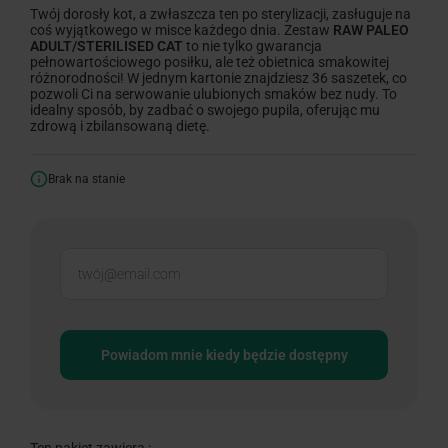
Twój dorosły kot, a zwłaszcza ten po sterylizacji, zasługuje na
coś wyjątkowego w misce każdego dnia. Zestaw
RAW PALEO
ADULT/STERILISED CAT
to nie tylko gwarancja
pełnowartościowego posiłku, ale też obietnica smakowitej
różnorodności! W jednym kartonie znajdziesz 36 saszetek, co
pozwoli Ci na serwowanie ulubionych smaków bez nudy. To
idealny sposób, by zadbać o swojego pupila, oferując mu
zdrową i zbilansowaną dietę.
Brak na stanie
Powiadom mnie kiedy będzie dostępny