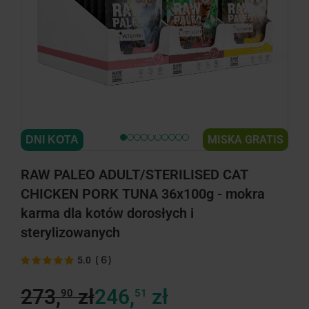
minimize
MISKA GRATIS
DNI KOTA
RAW PALEO ADULT/STERILISED CAT
CHICKEN PORK TUNA 36x100g - mokra
karma dla kotów dorosłych i
sterylizowanych
(
6
)
5.0
273,
zł
246,
zł
90
51