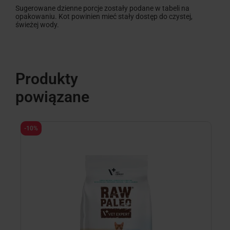
Sugerowane dzienne porcje zostały podane w tabeli na
opakowaniu. Kot powinien mieć stały dostęp do czystej,
świeżej wody.
Produkty
powiązane
D
D
-10%
-
R
m
w