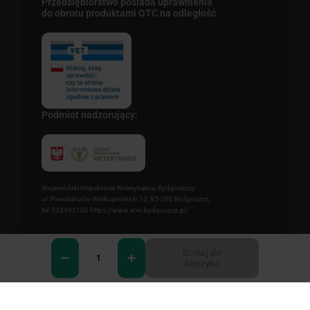
Przedsiębiorstwo posiada uprawnienia
do obrotu produktami OTC na odległość
Podmiot nadzorujący:
Wojewódzki Inspektorat Weterynarii w Bydgoszczy
ul. Powstańców Wielkopolskich 10, 85-090 Bydgoszcz,
tel: 523392100 https://www.wiw.bydgoszcz.pl/
Dodaj do
koszyka
0