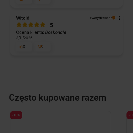
Witold
zweryfikowano
5
Ocena klienta:
Doskonale
3/11/2026
0
0
Często kupowane razem
-10%
-1