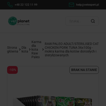
h
+48 22 122 11 99
help@vetexpert.pl
Dosta
?
Karma
RAW PALEO ADULT/STERILISED CAT
dla
Strona
Dla
CHICKEN PORK TUNA 36x100g -
kota
główna
kota
mokra karma dla kotów dorosłych i
Raw
sterylizowanych
Paleo
-10%
BRAK NA STANIE