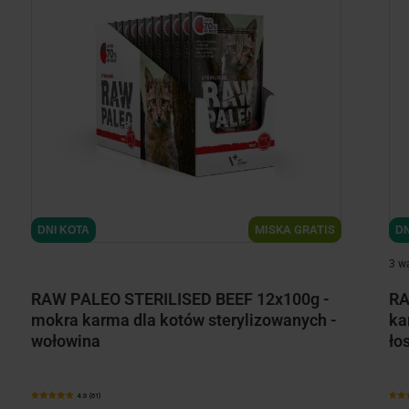
minimize
MISKA GRATIS
DNI KOTA
DN
3 w
RAW PALEO STERILISED BEEF 12x100g -
RA
mokra karma dla kotów sterylizowanych -
ka
wołowina
ło
4.9 (61)