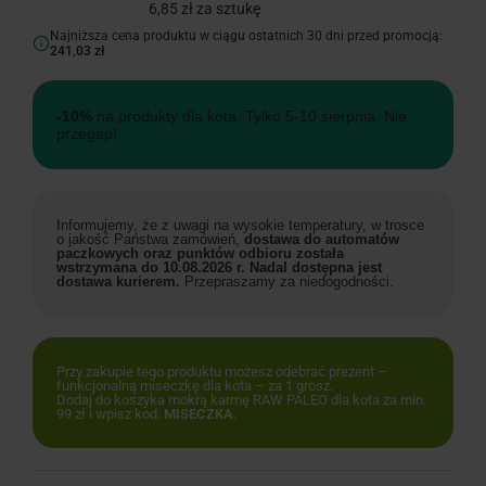
6,85 zł za sztukę
Najniższa cena produktu w ciągu ostatnich 30 dni przed promocją:
241,03 zł
-10%
na produkty dla kota. Tylko 5-10 sierpnia. Nie
przegap!
Informujemy, że z uwagi na wysokie temperatury, w trosce
o jakość Państwa zamówień,
dostawa do automatów
paczkowych oraz punktów odbioru została
wstrzymana do 10.08.2026 r. Nadal dostępna jest
dostawa kurierem.
Przepraszamy za niedogodności.
Przy zakupie tego produktu możesz odebrać prezent –
funkcjonalną miseczkę dla kota – za 1 grosz.
Dodaj do koszyka mokrą karmę RAW PALEO dla kota za min.
99 zł i wpisz kod:
MISECZKA
.