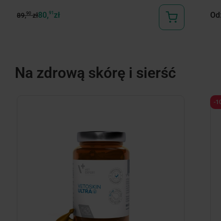
80,
91
zł
Od
90
89,
zł
Na zdrową skórę i sierść
-1