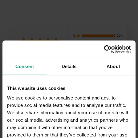
5
100%
4
0%
5.0
3
0%
6
opinii klientów
z całego okresu
Consent
Details
About
2
0%
zebranych i zweryfikowanych przez
1
0%
This website uses cookies
We use cookies to personalise content and ads, to
provide social media features and to analyse our traffic.
Jak zbieramy opinie?
We also share information about your use of our site with
Opinie klientów
our social media, advertising and analytics partners who
may combine it with other information that you’ve
Pytania i odpowiedzi (0)
provided to them or that they’ve collected from your use