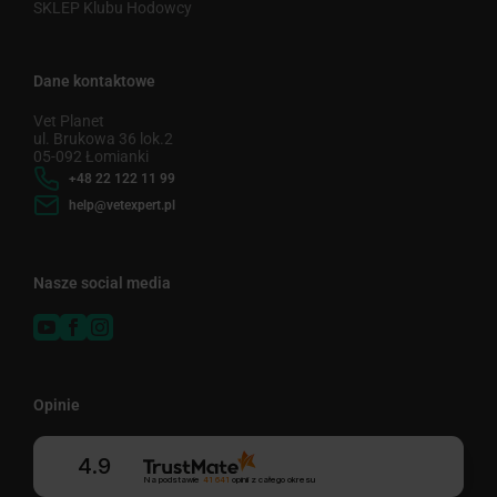
SKLEP Klubu Hodowcy
Dane kontaktowe
Vet Planet
ul. Brukowa 36 lok.2
05-092 Łomianki
+48 22 122 11 99
help@vetexpert.pl
Nasze social media
Opinie
4.9
Na podstawie
41 641
opinii
z całego okresu