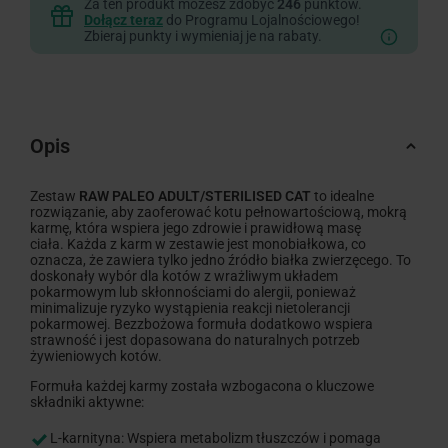
Za ten produkt możesz zdobyć
246
punktów.
Dołącz teraz
do Programu Lojalnościowego!
Zbieraj punkty i wymieniaj je na rabaty.
Opis
Zestaw
RAW PALEO ADULT/STERILISED CAT
to idealne
rozwiązanie, aby zaoferować kotu pełnowartościową, mokrą
karmę, która wspiera jego zdrowie i prawidłową masę
ciała. Każda z karm w zestawie jest monobiałkowa, co
oznacza, że zawiera tylko jedno źródło białka zwierzęcego. To
doskonały wybór dla kotów z wrażliwym układem
pokarmowym lub skłonnościami do alergii, ponieważ
minimalizuje ryzyko wystąpienia reakcji nietolerancji
pokarmowej. Bezzbożowa formuła dodatkowo wspiera
strawność i jest dopasowana do naturalnych potrzeb
żywieniowych kotów.
Formuła każdej karmy została wzbogacona o kluczowe
składniki aktywne:
L-karnityna: Wspiera metabolizm tłuszczów i pomaga