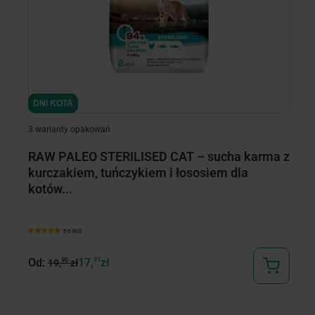
89
minimize
minimize
DNI KOTA
DNI KOTA
3 warianty opakowań
RAW PALEO STERILISED CAT – sucha karma z
kurczakiem, tuńczykiem i łososiem dla
kotów...
5.0 (92)
Od:
17,
91
zł
90
19,
zł