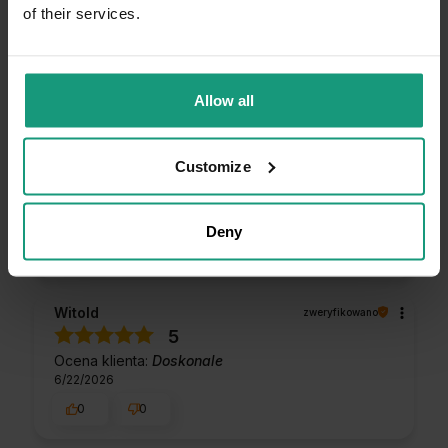
of their services.
Wyczyść
Szukaj
Allow all
Witold
zweryfikowano
Customize
5
Ocena klienta:
Doskonale
7/14/2026
Deny
0
0
Witold
zweryfikowano
5
Ocena klienta:
Doskonale
6/22/2026
0
0