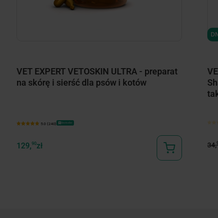
minimize
DN
VET EXPERT VETOSKIN ULTRA - preparat
VE
na skórę i sierść dla psów i kotów
Sh
ta
Bestseller
5.0 (240)
34,
129,
90
zł