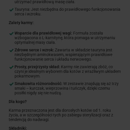
utrzymać prawidłową masę ciała.
Tauryna: Jest niezbędna do prawidłowego funkcjonowania
serca i wzroku.
Zalety karmy:
Wsparcie dla prawidłowej wagi:
Formuła została
wzbogacona o L-karnitynę, która pomaga w utrzymaniu
optymalnej masy ciała.
Zdrowe serce i wzrok:
Zawarta w składzie tauryna jest
niezbędnym aminokwasem, wspierającym prawidłowe
funkcjonowanie serca i układu nerwowego.
Prosty, przejrzysty skład:
Karmy nie zawierają zbóż, co
czyni je idealnym wyborem dla kotów z wrażliwym układem
pokarmowym.
Smakowita różnorodność:
W zestawie znajdują się aż trzy
smaki – kurczak, wieprzowina i tuńczyk, dzięki czemu
posiłki nigdy się nie nudzą.
Dla kogo?
Karma przeznaczona jest dla dorosłych kotów od 1. roku
życia, a w szczególności tych po zabiegu sterylizacji oraz z
tendencją do nadwagi.
Składniki: