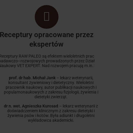
Receptury opracowane przez
ekspertów
Receptury RAW PALEO są efektem wieloletnich prac
badawczo–rozwojowych prowadzonych przez Dział
Naukowy VET EXPERT. Nad rozwojem pracują m.in.:
prof. dr hab. Michał Jank
– lekarz weterynarii,
konsultant żywieniowy i dietetyczny. Wieloletni
pracownik naukowy, autor publikacji naukowych i
popularnonaukowych z zakresu fizjologii, żywienia i
dietetyki zwierząt.
dr n. wet. Agnieszka Kurosad
– lekarz weterynarii z
doświadczeniem klinicznym z zakresu dietetyki i
żywienia psów i kotów. Była adiunkt i długoletni
wykładowca akademicki.