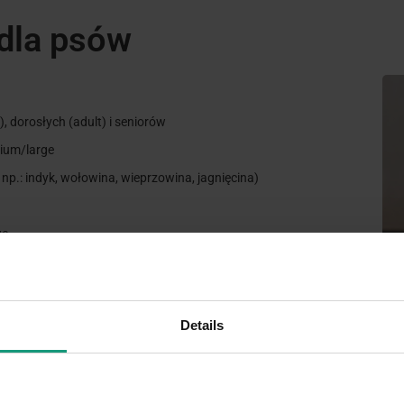
dla psów
), dorosłych (adult) i seniorów
dium/large
np.: indyk, wołowina, wieprzowina, jagnięcina)
we
Details
mokrych dla psa