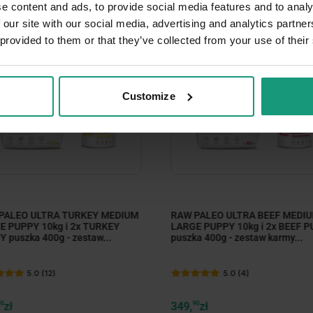
e content and ads, to provide social media features and to analy
BRAK NA STANIE
 our site with our social media, advertising and analytics partn
 provided to them or that they’ve collected from your use of their
Customize
PALEO ULTRA TURKEY MEDIUM
RAW PALEO ULTRA BEEF MEDI
E PUPPY 10kg i 2x TURKEY
LARGE PUPPY 10kg i 2x BEEF 
 puszka 400g - zestaw...
puszka 400g - zestaw karmy...
5.0 (12)
5.0 (4)
90
zł
349,
90
zł