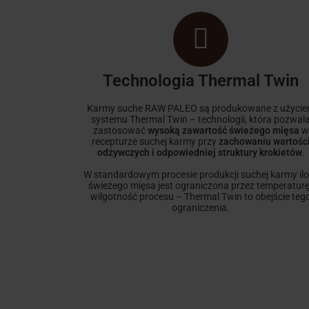
Technologia Thermal Twin
Karmy suche RAW PALEO są produkowane z użyci
systemu Thermal Twin – technologii, która pozwal
zastosować
wysoką zawartość świeżego mięsa
w
recepturze suchej karmy przy
zachowaniu wartośc
odżywczych i odpowiedniej struktury krokietów
.
W standardowym procesie produkcji suchej karmy il
świeżego mięsa jest ograniczona przez temperaturę
wilgotność procesu – Thermal Twin to obejście teg
ograniczenia.