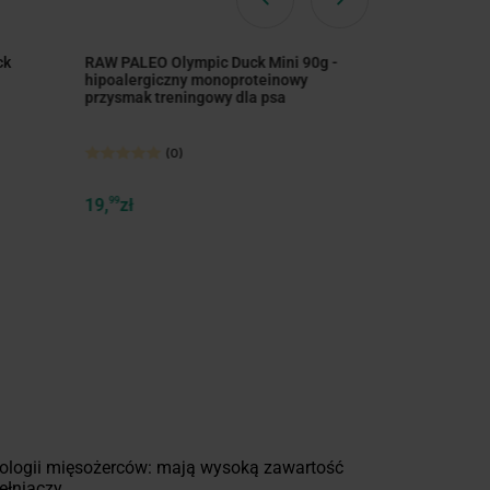
ck
RAW PALEO Olympic Duck Mini 90g -
RAW PALEO Vit
hipoalergiczny monoproteinowy
Medium Large 
przysmak treningowy dla psa
monoproteino
(0)
(0
19,
99
zł
19,
99
zł
iologii mięsożerców: mają wysoką zawartość
ełniaczy.