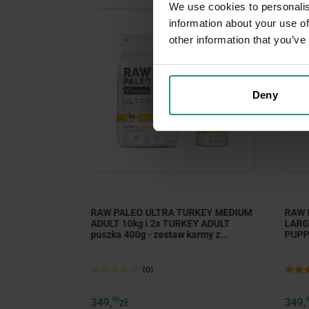
We use cookies to personalis
information about your use of
other information that you’ve
Deny
EF MEDIUM
RAW PALEO ULTRA TURKEY MEDIUM
RAW 
ADULT puszka
ADULT 10kg i 2x TURKEY ADULT
LARG
.
puszka 400g - zestaw karmy z...
PUPPY
(0)
349,
90
zł
349,