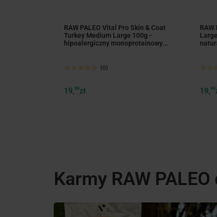
rkey Mini 90g
RAW PALEO Vital Pro Skin & Coat
RAW 
proteinowy
Turkey Medium Large 100g -
Large
hipoalergiczny monoproteinowy...
natur
(0)
19,
99
zł
19,
99
Karmy RAW PALEO 