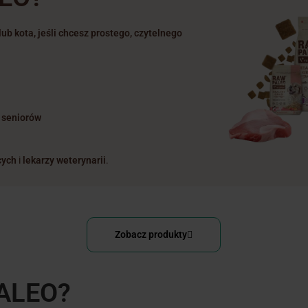
b kota, jeśli chcesz prostego, czytelnego
i seniorów
cych
i
lekarzy weterynarii
.
Zobacz produkty
PALEO?