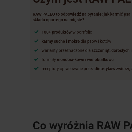
RAW PALEO to odpowiedź na pytanie: jak karmić psa lu
składu opartego na mięsie?
100+ produktów
w portfolio
karmy suche i mokre
dla psów i kotów
warianty przeznaczone dla
szczeniąt, dorosłych 
formuły
monobiałkowe
i
wielobiałkowe
receptury opracowane przez
dietetyków zwierzę
Co wyróżnia RAW 