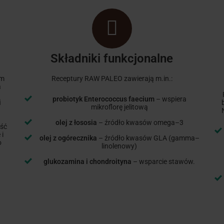
Składniki funkcjonalne
em
Receptury RAW PALEO zawierają m.in.:
a
probiotyk Enterococcus faecium
– wspiera
i
mikroflorę jelitową
olej z łososia
– źródło kwasów omega–3
ość
 i
olej z ogórecznika
– źródło kwasów GLA (gamma–
o
linolenowy)
glukozamina i chondroityna
– wsparcie stawów.