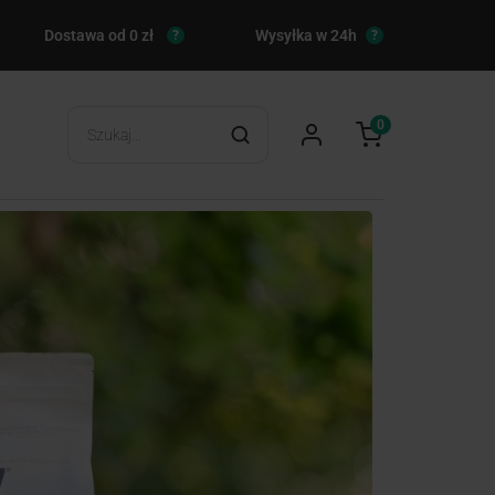
Dostawa od 0 zł
Wysyłka w 24h
?
?
0