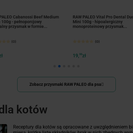
PALEO Cabanossi Beef Medium
RAW PALEO Vital Pro Dental Du
 100g - pełnoporcjowy
Mini 100g - hipoalergiczny
alny przysmak w formie...
monoproteinowy przysmak...
(0)
(0)
zł
19,
99
zł
Zobacz przysmaki RAW PALEO dla psa
dla kotów
Receptury dla kotów są opracowane z uwzględnieniem b
mięsa, krótką listę składników, brak w nich zbędnych wyp