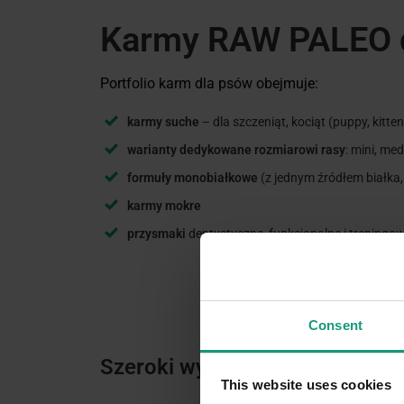
Karmy RAW PALEO 
Portfolio karm dla psów obejmuje:
karmy suche
– dla szczeniąt, kociąt (puppy, kitten
warianty dedykowane rozmiarowi rasy
: mini, me
formuły monobiałkowe
(z jednym źródłem białka, 
karmy mokre
przysmaki
dentystyczne, funkcjonalne i treningo
Consent
Szeroki wybór karm suchych i 
This website uses cookies