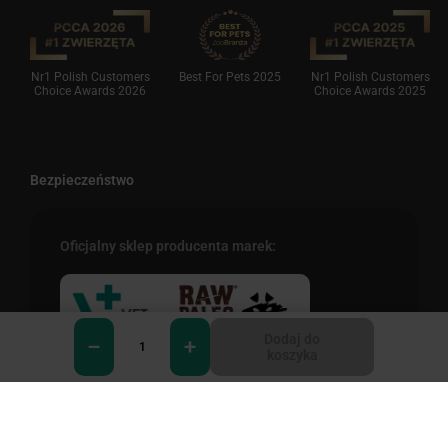
Nr1 Polish Customers
Best For Pets 2025
Nr1 Polish Customers
Choice Awards 2026
Choice Awards 2025
Bezpieczeństwo
Oficjalny sklep producenta marek:
Dodaj do
koszyka
VET PLANET Sp. z o.o.
ul. Brukowa 36 lok.2
0
05 - 092 Łomianki
Przedsiębiorstwo posiada uprawnienia
do obrotu produktami OTC na odległość