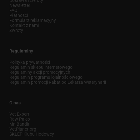
Dostawa i zwroty
Newsletter
FAQ
Płatności
Formularz reklamacyjny
Kontakt z nami
Zwroty
Regulaminy
Polityka prywatności
Regulamin sklepu internetowego
Regulaminy akcji promocyjnych
Regulamin programu lojalnościowego
Regulamin promocji Rabat od Lekarza Weterynarii
O nas
Vet Expert
Raw Paleo
Mr. Bandit
VetPlanet.org
SKLEP Klubu Hodowcy