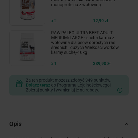
monoproteina z wołowiną
x 2
12,99 zł
RAW PALEO ULTRA BEEF ADULT
MEDIUM/LARGE - sucha karma z
wołowiną dla psów dorosłych ras
średnich i dużych Wielkości worków
karmy suchej-10kg
x 1
339,90 zł
Za ten produkt możesz zdobyć
349
punktów.
Dołącz teraz
do Programu Lojalnościowego!
Zbieraj punkty i wymieniaj je na rabaty.
Opis