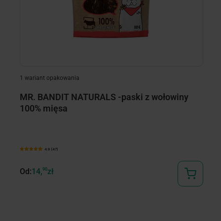
1 wariant opakowania
MR. BANDIT NATURALS -paski z wołowiny
R
100% mięsa
k
w
4.9 (47)
Od:
14,
90
zł
74