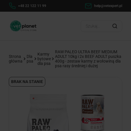
h
+48 22 122 11 99
help@vetexpert.pl
Dosta
?
RAW PALEO ULTRA BEEF MEDIUM
Karmy
Strona
Dla
ADULT 10kg i 2x BEEF ADULT puszka
bytowe
główna
psa
400g - zestaw karmy z wołowiną dla
dla psa
psa rasy średniej i dużej
BRAK NA STANIE