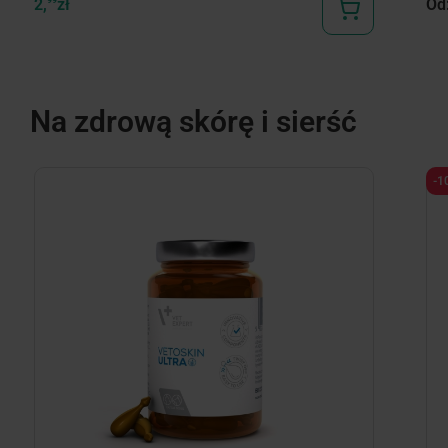
2,
zł
Od
Na zdrową skórę i sierść
-1