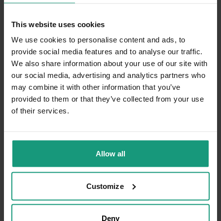
5/24/2026
0
0
This website uses cookies
We use cookies to personalise content and ads, to
Komentarz sklepu
provide social media features and to analyse our traffic.
Bardzo cieszy nas Twoja świetna recenzja!
We also share information about your use of our site with
Ciężko pracujemy, aby sprostać wymaganiom
our social media, advertising and analytics partners who
Paweł
zweryfikowano
klientów takich jak Ty i jesteśmy zadowoleni,
5
may combine it with other information that you’ve
że nam się udało. Mamy nadzieję, że do nas
provided to them or that they’ve collected from your use
🔥👍️💯🚀💪
wrócisz :) Pozdrawiamy
4/13/2026
of their services.
0
0
Komentarz sklepu
Allow all
Cieszy nas Twoja miła opinia i zaufanie.
Jesteśmy wdzięczni za tak wspaniałych
Kazimierz
zweryfikowano
Customize
klientów jak Ty. Z pozdrowieniami, obsługa
5
sklepu.
Dobrej jakości karma, która bardzo smakuje
mojemu pieskowi 😊
Deny