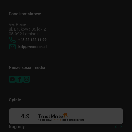
Dane kontaktowe
Vet Planet
ul. Brukowa 36 lok.2
05-092 Łomianki
+48 22 122 11 99
help@vetexpert.pl
Nasze social media
Opinie
4.9
Na podstawie
41 718
opinii
z całego okresu
Nagrody