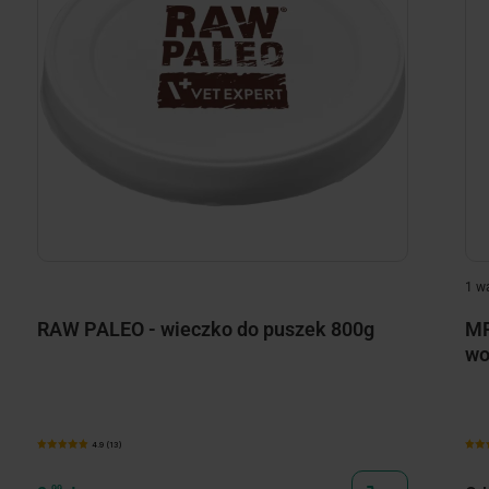
1 w
RAW PALEO - wieczko do puszek 800g
MR
wo
4.9 (13)
99