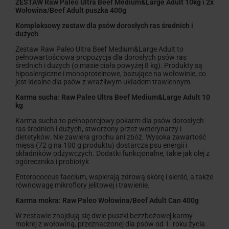
ZESTAW Raw Paleo Ultra Beef Medium&Large Adult 10kg i 2x
Wołowina/Beef Adult puszka 400g
Kompleksowy zestaw dla psów dorosłych ras średnich i
dużych
Zestaw Raw Paleo Ultra Beef Medium&Large Adult to
pełnowartościowa propozycja dla dorosłych psów ras
średnich i dużych (o masie ciała powyżej 8 kg). Produkty są
hipoalergiczne i monoproteinowe, bazujące na wołowinie, co
jest idealne dla psów z wrażliwym układem trawiennym.
Karma sucha: Raw Paleo Ultra Beef Medium&Large Adult 10
kg
Karma sucha to pełnoporcjowy pokarm dla psów dorosłych
ras średnich i dużych, stworzony przez weterynarzy i
dietetyków. Nie zawiera grochu ani zbóż. Wysoka zawartość
mięsa (72 g na 100 g produktu) dostarcza psu energii i
składników odżywczych. Dodatki funkcjonalne, takie jak olej z
ogórecznika i probiotyk
Enterococcus faecium
, wspierają zdrową skórę i sierść, a także
równowagę mikroflory jelitowej i trawienie.
Karma mokra: Raw Paleo Wołowina/Beef Adult Can 400g
W zestawie znajdują się dwie puszki bezzbożowej karmy
mokrej z wołowiną, przeznaczonej dla psów od 1. roku życia.