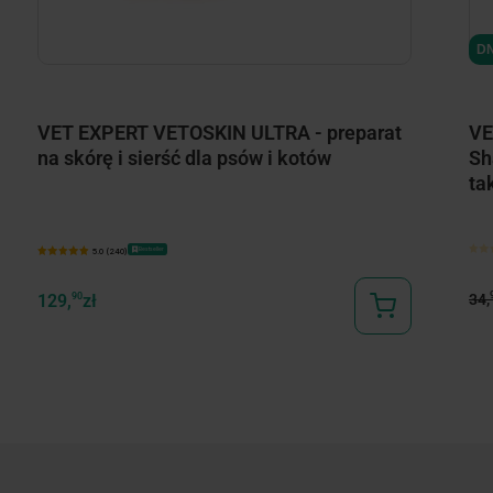
DN
VET EXPERT VETOSKIN ULTRA - preparat
VE
na skórę i sierść dla psów i kotów
Sh
ta
Bestseller
5.0 (240)
34,
129,
90
zł