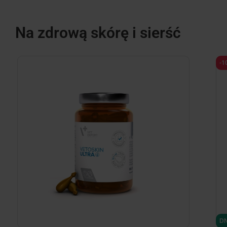
Na zdrową skórę i sierść
-1
DN