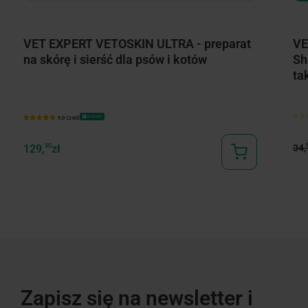
VET EXPERT VETOSKIN ULTRA - preparat
VE
na skórę i sierść dla psów i kotów
Sh
ta
Bestseller
5.0 (240)
34,
129,
90
zł
Zapisz się na newsletter i