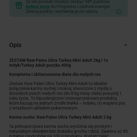
Za ten produkt możesz zdobyć
107
punktów.
Dołącz teraz
do Programu Lojalnościowego!
Zbieraj punkty i wymieniaj je na rabaty.
Opis
ZESTAW Raw Paleo Ultra Turkey Mini Adult 2kg i 1x
Indyk/Turkey Adult puszka 400g
Kompletna i zbilansowana dieta dla małych ras
Zestaw Raw Paleo Ultra Turkey Mini Adult to idealne
połączenie karmy suchej i mokrej, stworzone z myślą o
dorosłych psach małych ras (do 8 kg masy ciała) powyżej 1.
roku życia. To hipoalergiczne i monoproteinowe produkty,
które bazują na jednym źródle białka – indyku, co wspiera psy
z wrażliwym układem pokarmowym.
Karma sucha: Raw Paleo Ultra Turkey Mini Adult 2 kg
Ta pełnoporcjowa karma sucha wyróżnia się prostym i
naturalnym składem bez dodatku grochu i zbóż. Zawiera aż 80
g mięsa i podrobów na 100 g produktu, dostarczając