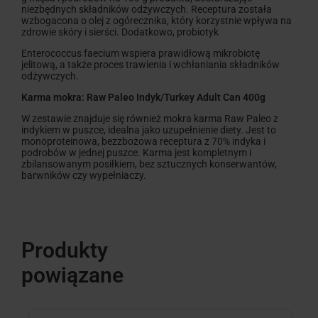
niezbędnych składników odżywczych. Receptura została
wzbogacona o olej z ogórecznika, który korzystnie wpływa na
zdrowie skóry i sierści. Dodatkowo, probiotyk
Enterococcus faecium
wspiera prawidłową mikrobiotę
jelitową, a także proces trawienia i wchłaniania składników
odżywczych.
Karma mokra: Raw Paleo Indyk/Turkey Adult Can 400g
W zestawie znajduje się również mokra karma Raw Paleo z
indykiem w puszce, idealna jako uzupełnienie diety. Jest to
monoproteinowa, bezzbożowa receptura z 70% indyka i
podrobów w jednej puszce. Karma jest kompletnym i
zbilansowanym posiłkiem, bez sztucznych konserwantów,
barwników czy wypełniaczy.
Produkty
powiązane