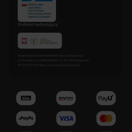
Podmiot nadzorujący:
Wojewódzki Inspektorat Weterynarii w Bydgoszczy
ul. Powstańców Wielkopolskich 10, 85-090 Bydgoszcz,
tel: 523392100 https://www.wiw.bydgoszcz.pl/