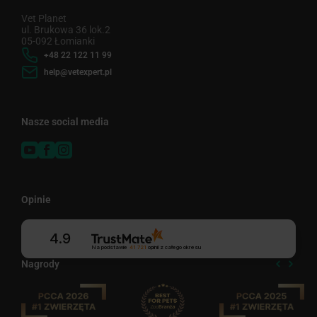
Vet Planet
ul. Brukowa 36 lok.2
05-092 Łomianki
+48 22 122 11 99
help@vetexpert.pl
Nasze social media
Opinie
4.9
Na podstawie
41 721
opinii
z całego okresu
Nagrody