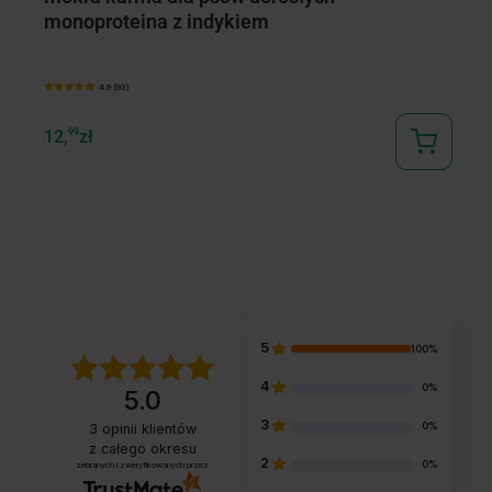
monoproteina z indykiem
m
4.9 (93)
12,
99
zł
74
5
100%
4
0%
5.0
3
0%
3
opinii klientów
z całego okresu
2
0%
zebranych i zweryfikowanych przez