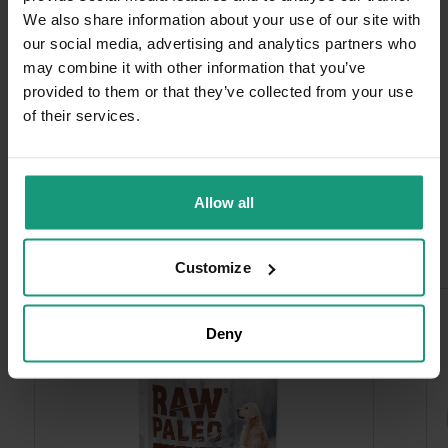
We also share information about your use of our site with
Ocena klienta:
Doskonale
our social media, advertising and analytics partners who
12/26/2025
may combine it with other information that you’ve
0
0
provided to them or that they’ve collected from your use
of their services.
Allow all
Często kupowane razem
Customize
Deny