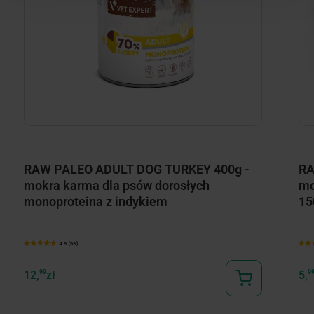
RAW PALEO ADULT DOG TURKEY 400g -
RA
mokra karma dla psów dorosłych
mo
monoproteina z indykiem
15
4.9 (93)
12,
99
zł
5,
9