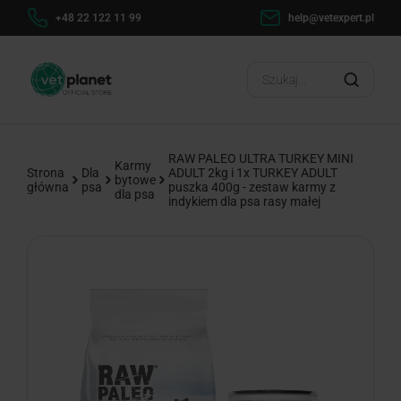
h
+48 22 122 11 99
help@vetexpert.pl
Dosta
?
RAW PALEO ULTRA TURKEY MINI
Karmy
Strona
Dla
ADULT 2kg i 1x TURKEY ADULT
bytowe
główna
psa
puszka 400g - zestaw karmy z
dla psa
indykiem dla psa rasy małej