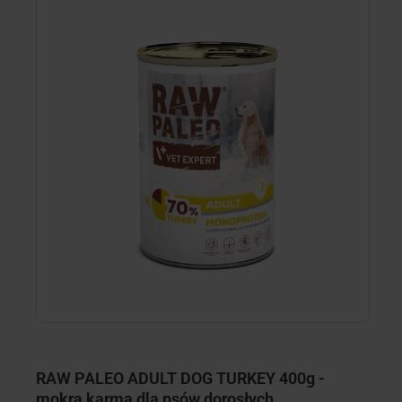
RAW PALEO ADULT DOG TURKEY 400g -
R
mokra karma dla psów dorosłych
m