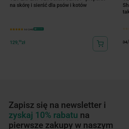
na skórę i sierść dla psów i kotów
Sh
ta
Bestseller
5.0 (240)
34,
129,
90
zł
Zapisz się na newsletter i
zyskaj 10% rabatu
na
pierwsze zakupy w naszym