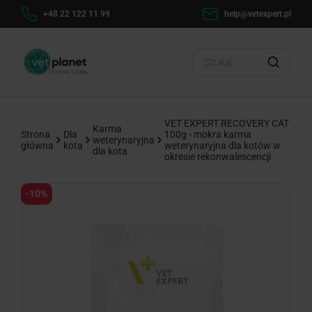
h
+48 22 122 11 99
help@vetexpert.pl
Dosta
?
VET EXPERT RECOVERY CAT
Karma
Strona
Dla
100g - mokra karma
weterynaryjna
główna
kota
weterynaryjna dla kotów w
dla kota
okresie rekonwalescencji
-10%