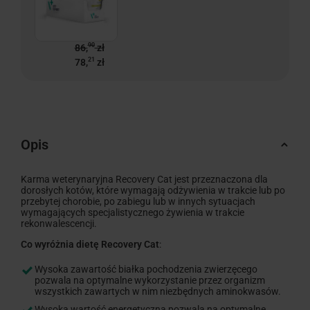
90
86,
zł
21
78,
zł
Opis
Karma weterynaryjna Recovery Cat jest przeznaczona dla
dorosłych kotów, które wymagają odżywienia w trakcie lub po
przebytej chorobie, po zabiegu lub w innych sytuacjach
wymagających specjalistycznego żywienia w trakcie
rekonwalescencji.
Co wyróżnia dietę Recovery Cat
:
Wysoka zawartość białka pochodzenia zwierzęcego
pozwala na optymalne wykorzystanie przez organizm
wszystkich zawartych w nim niezbędnych aminokwasów.
Wysoka wartość energetyczna pozwala na optymalne