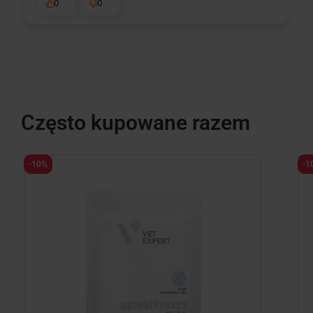
0
0
Często kupowane razem
-10%
-1