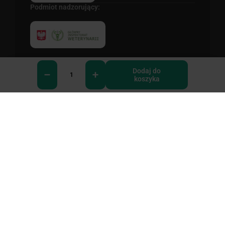
Podmiot nadzorujący:
Wojewódzki Inspektorat Weterynarii w Bydgoszczy
ul. Powstańców Wielkopolskich 10, 85-090 Bydgoszcz,
Dodaj do
tel: 523392100 https://www.wiw.bydgoszcz.pl/
koszyka
0