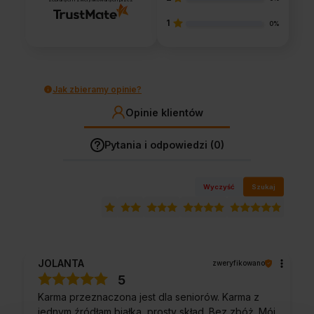
1
0%
Jak zbieramy opinie?
Opinie klientów
Pytania i odpowiedzi (0)
Wyczyść
Szukaj
JOLANTA
zweryfikowano
5
Karma przeznaczona jest dla seniorów. Karma z
jednym źródłam białka, prosty skład. Bez zbóż. Mój