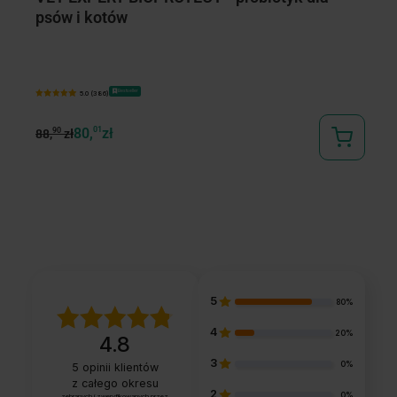
psów i kotów
w
d
Bestseller
5.0 (386)
44
80,
01
zł
90
88,
zł
5
80%
4
20%
4.8
3
0%
5
opinii klientów
z całego okresu
2
0%
zebranych i zweryfikowanych przez