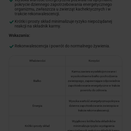
pokrycie dziennego zapotrzebowania energetycznego
organizmu, zwłaszcza u zwierząt kachektycznych i w
trakcie rekonwalescencji.
Krótki i prosty skład minimalizuje ryzyko niepożądanej
reakcji na składnik karmy.
Wskazania:
Rekonwalescencja i powrót do normalnego żywienia.
Właściwości
Korzyści
Karma zawiera wyselekcjonowane i
wysokostrawne białko pochodzenia
Białko
zwierzęcego, zapewniające odpowiednie
zapotrzebowanie energetyczne w trakcie
powrotu do zdrowia.
Wysoka wartość energetyczna pokrywa
Energia
dzienne zapotrzebowanie zwierzęcia w
trakcie rekonwalescencji.
Wyjątkowo krótka lista składników
Krótki i prosty skład
minimalizuje ryzyko wystąpienia
niepożądanych reakcji na składnik karmy.