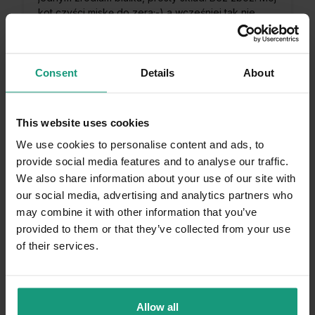
kot czyści miskę do zera;-) a wcześniej tak nie
było.
2/15/2025
0
0
Consent
Details
About
Komentarz sklepu
This website uses cookies
Bardzo cieszy nas Twoja świetna recenzja!
Ciężko pracujemy, aby sprostać wymaganiom
We use cookies to personalise content and ads, to
Jolanta
zweryfikowano
klientów takich jak Ty i jesteśmy zadowoleni,
provide social media features and to analyse our traffic.
5
że nam się udało. Mamy nadzieję, że do nas
We also share information about your use of our site with
Nasz wybredny kotek zjadł karmę, zwykle woli
wrócisz :) Pozdrawiamy
świeże surowe mięsko
our social media, advertising and analytics partners who
2/14/2025
may combine it with other information that you’ve
provided to them or that they’ve collected from your use
0
0
of their services.
Komentarz sklepu
Dziękujemy za tak pozytywną opinię - to czysta
przyjemność obsługiwać takich klientów!
Allow all
Urszula
zweryfikowano