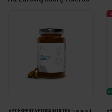
-1
DN
VET EXPERT VETOSKIN ULTRA - preparat
VE