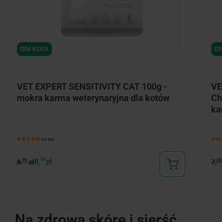
DNI KOTA
DN
VET EXPERT SENSITIVITY CAT 100g -
VE
mokra karma weterynaryjna dla kotów
Ch
ka
5.0 (69)
8,
09
zł
99
99
8,
zł
7,
Na zdrową skórę i sierść