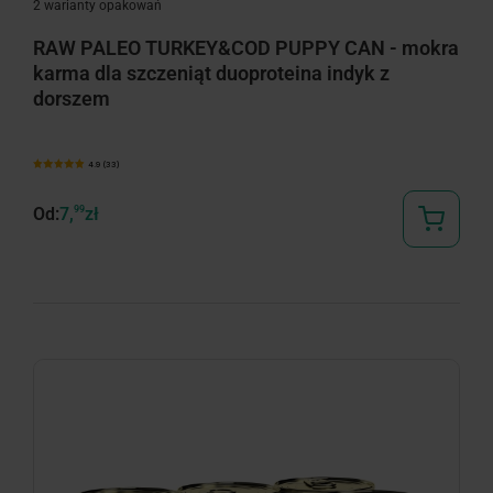
2 warianty opakowań
RAW PALEO TURKEY&COD PUPPY CAN - mokra
karma dla szczeniąt duoproteina indyk z
dorszem
4.9 (33)
Od:
7,
99
zł