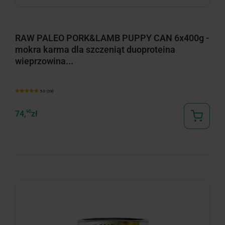
RAW PALEO PORK&LAMB PUPPY CAN 6x400g -
mokra karma dla szczeniąt duoproteina
wieprzowina...
5.0 (39)
74,
90
zł