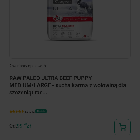
2 warianty opakowań
RAW PALEO ULTRA BEEF PUPPY
MEDIUM/LARGE - sucha karma z wołowiną dla
szczeniąt ras...
Bestseller
5.0 (222)
Od:
99,
90
zł