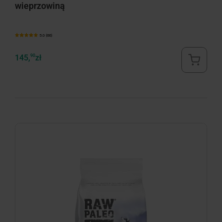
wieprzowiną
5.0 (66)
145,
90
zł