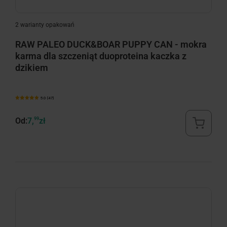
2 warianty opakowań
RAW PALEO DUCK&BOAR PUPPY CAN - mokra
karma dla szczeniąt duoproteina kaczka z
dzikiem
5.0 (47)
Od:
7,
99
zł