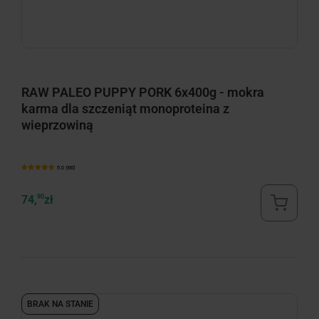
RAW PALEO PUPPY PORK 6x400g - mokra
karma dla szczeniąt monoproteina z
wieprzowiną
5.0 (66)
74,
90
zł
BRAK NA STANIE