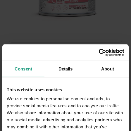
2 warianty opakowań
RAW PALEO PORK&LAMB PUPPY CAN - mokra
karma dla szczeniąt duoproteina wieprzowina
Consent
Details
About
z...
This website uses cookies
5.0 (39)
We use cookies to personalise content and ads, to
Od:
7,
99
zł
provide social media features and to analyse our traffic.
We also share information about your use of our site with
our social media, advertising and analytics partners who
may combine it with other information that you’ve