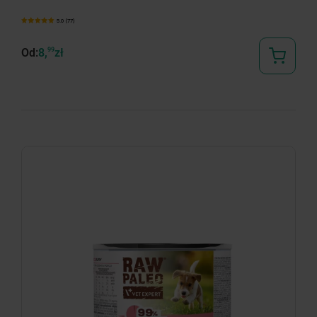
5.0 (77)
Od:
8,
99
zł