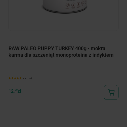
RAW PALEO PUPPY TURKEY 400g - mokra
karma dla szczeniąt monoproteina z indykiem
4.9 (124)
12,
99
zł