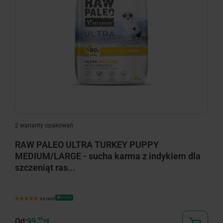
2 warianty opakowań
RAW PALEO ULTRA TURKEY PUPPY
MEDIUM/LARGE - sucha karma z indykiem dla
szczeniąt ras...
Bestseller
5.0 (307)
Od:
99,
90
zł