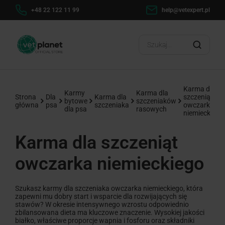
48 22 122 11 99
help@vetexpert.pl
Dostawa od 0 zł
Karma dla
Karmy
Karma dla
Strona
Dla
Karma dla
szczeniąt
bytowe
szczeniaków
główna
psa
szczeniaka
owczarka
dla psa
rasowych
niemieckiego
Karma dla szczeniąt
owczarka niemieckiego
Szukasz karmy dla szczeniaka owczarka niemieckiego, która
zapewni mu dobry start i wsparcie dla rozwijających się
stawów? W okresie intensywnego wzrostu odpowiednio
zbilansowana dieta ma kluczowe znaczenie. Wysokiej jakości
białko, właściwe proporcje wapnia i fosforu oraz składniki