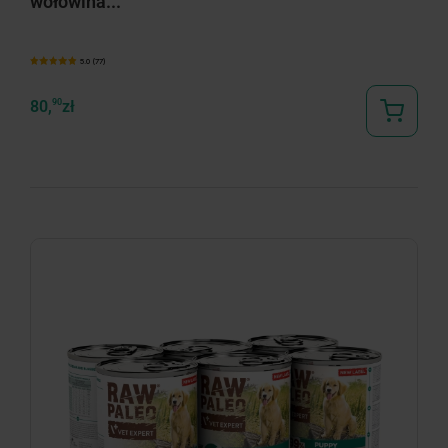
wołowina...
5.0 (77)
80,
90
zł