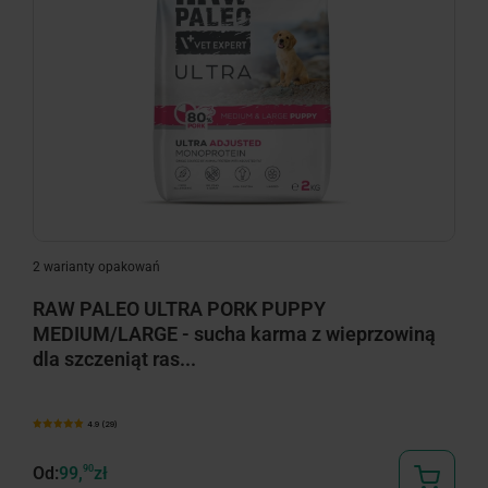
2 warianty opakowań
RAW PALEO ULTRA PORK PUPPY
MEDIUM/LARGE - sucha karma z wieprzowiną
dla szczeniąt ras...
4.9 (29)
Od:
99,
90
zł