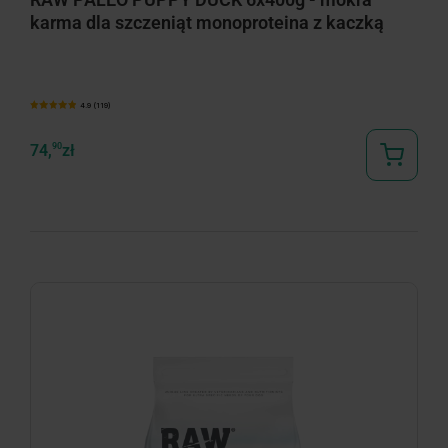
karma dla szczeniąt monoproteina z kaczką
4.9 (119)
74,
90
zł