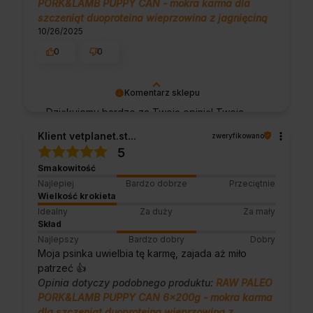
PORK&LAMB PUPPY CAN - mokra karma dla
szczeniąt duoproteina wieprzowina z jagnięciną
10/26/2025
0
0
Komentarz sklepu
Dziękujemy bardzo za Twoją opinię! Twoja
recenzja wiele dla nas znaczy - dzięki niej
Klient vetplanet.st...
zweryfikowano
wiemy, że jesteśmy na właściwym torze :) Z
5
pozdrowieniami, obsługa sklepu.
Smakowitość
Najlepiej
Bardzo dobrze
Przeciętnie
Wielkość krokieta
Idealny
Za duży
Za mały
Skład
Najlepszy
Bardzo dobry
Dobry
Moja psinka uwielbia tę karmę, zajada aż miło
patrzeć 👍️
Opinia dotyczy podobnego produktu:
RAW PALEO
PORK&LAMB PUPPY CAN 6x200g - mokra karma
dla szczeniąt duoproteina wieprzowina z