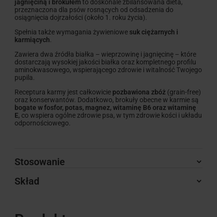
jagnięciną i brokułem
to doskonale zbilansowana dieta,
przeznaczona dla psów rosnących od odsadzenia do
osiągnięcia dojrzałości (około 1. roku życia).
Spełnia także wymagania żywieniowe
suk ciężarnych i
karmiących
.
Zawiera dwa źródła białka – wieprzowinę i jagnięcinę – które
dostarczają wysokiej jakości białka oraz kompletnego profilu
aminokwasowego, wspierającego zdrowie i witalność Twojego
pupila.
Receptura karmy jest całkowicie
pozbawiona zbóż
(grain-free)
oraz konserwantów. Dodatkowo, brokuły obecne w karmie są
bogate w fosfor, potas, magnez, witaminę B6 oraz witaminę
E
, co wspiera ogólne zdrowie psa, w tym zdrowie kości i układu
odpornościowego.
Stosowanie
Skład