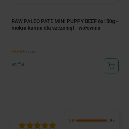
RAW PALEO PATE MINI PUPPY BEEF 6x150g -
R
mokra karma dla szczeniąt - wołowina
-
4.9 (147)
34,
90
zł
67
5
97%