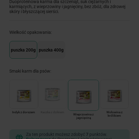
Duoproteinowa karma dla szczeniąt, suk ciężarnych i
karmiących, z wieprzowiny i jagnięciny, bez zbóż, dla zdrowej
skóry i błyszczącej sierści.
Wielkość opakowania:
puszka 200g
puszka 400g
Smaki karm dla psów:
Indyk z dorszem
Kaczka z dzikiem
Wołowina z
Wieprzowina z
królikiem
jagnięciną
Za ten produkt możesz zdobyć
7
punktów.