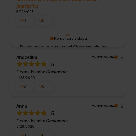
jagnięciną
5/13/2025
0
0
Komentarz sklepu
Dziękujemy za miłe słowa! Cieszymy się, że
zakup przeszedł bezproblemowo, oraz, że
Andżelika
zweryfikowano
możemy zapewnić odpowiednią obsługę tak
5
świetnym klientom. Dziękujemy raz jeszcze!
Ocena klienta:
Doskonale
4/23/2026
0
0
Anna
zweryfikowano
5
Ocena klienta:
Doskonale
2/26/2026
0
0