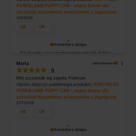
PORK&LAMB PUPPY CAN - mokra karma dla
szczeniąt duoproteina wieprzowina z jagnięciną
3/6/2026
0
0
Komentarz sklepu
Dziękujemy za pozostawienie nam tak dobrej
opinii. Naszym priorytetem jest satysfakcja
Marta
zweryfikowano
klienta i Twoja recenzja potwierdza nasze
5
wysiłki - dziękujemy raz jeszcze i mamy
Mój szczeniak się zajada. Polecam
nadzieję - do szybkiego zobaczenia!
Opinia dotyczy podobnego produktu:
RAW PALEO
PORK&LAMB PUPPY CAN - mokra karma dla
szczeniąt duoproteina wieprzowina z jagnięciną
2/17/2026
0
0
Komentarz sklepu