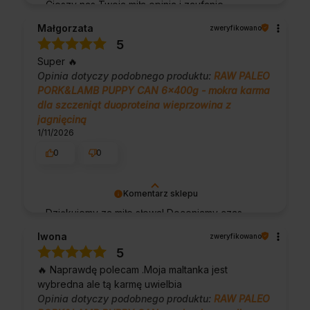
Cieszy nas Twoja miła opinia i zaufanie.
Jesteśmy wdzięczni za tak wspaniałych
Małgorzata
zweryfikowano
klientów jak Ty. Z pozdrowieniami, obsługa
5
sklepu.
Super 🔥
Opinia dotyczy podobnego produktu:
RAW PALEO
PORK&LAMB PUPPY CAN 6x400g - mokra karma
dla szczeniąt duoproteina wieprzowina z
jagnięciną
1/11/2026
0
0
Komentarz sklepu
Dziękujemy za miłe słowa! Doceniamy czas
poświęcony na podzielenie się z nami Twoim
Iwona
zweryfikowano
doświadczeniem. Jesteśmy szczęśliwi, że
5
mamy takich klientów. Z pozdrowieniami,
🔥 Naprawdę polecam .Moja maltanka jest
obsługa sklepu.
wybredna ale tą karmę uwielbia
Opinia dotyczy podobnego produktu:
RAW PALEO