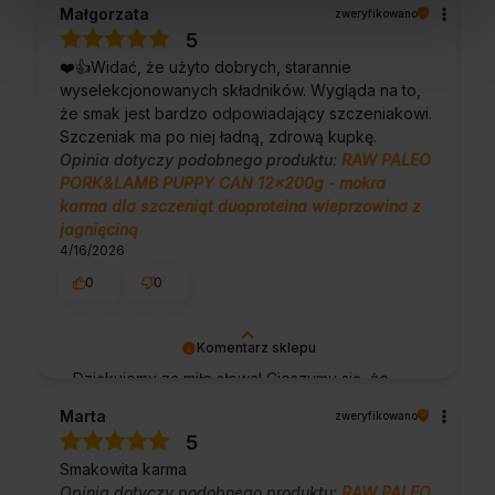
Małgorzata
zweryfikowano
klientów takich jak Ty i jesteśmy zadowoleni,
5
że nam się udało. Mamy nadzieję, że do nas
❤️👍️Widać, że użyto dobrych, starannie
wrócisz :) Pozdrawiamy
wyselekcjonowanych składników. Wygląda na to,
że smak jest bardzo odpowiadający szczeniakowi.
Szczeniak ma po niej ładną, zdrową kupkę.
Opinia dotyczy podobnego produktu:
RAW PALEO
PORK&LAMB PUPPY CAN 12x200g - mokra
karma dla szczeniąt duoproteina wieprzowina z
jagnięciną
4/16/2026
0
0
Komentarz sklepu
Dziękujemy za miłe słowa! Cieszymy się, że
zakup przeszedł bezproblemowo, oraz, że
Marta
zweryfikowano
możemy zapewnić odpowiednią obsługę tak
5
świetnym klientom. Dziękujemy raz jeszcze!
Smakowita karma
Opinia dotyczy podobnego produktu:
RAW PALEO