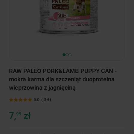
RAW PALEO PORK&LAMB PUPPY CAN -
mokra karma dla szczeniąt duoproteina
wieprzowina z jagnięciną
(
39
)
5.0
7,
zł
99