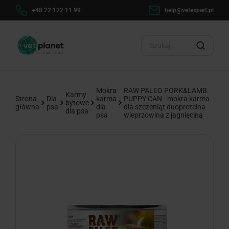
h
+48 22 122 11 99
help@vetexpert.pl
Dosta
?
Mokra
RAW PALEO PORK&LAMB
Karmy
Strona
Dla
karma
PUPPY CAN - mokra karma
bytowe
główna
psa
dla
dla szczeniąt duoproteina
dla psa
psa
wieprzowina z jagnięciną