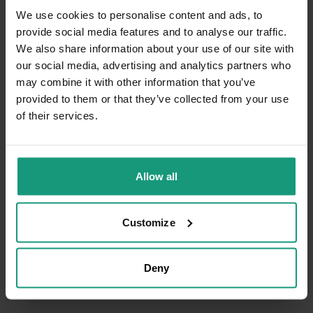
jagnięciną
We use cookies to personalise content and ads, to
7/7/2026
provide social media features and to analyse our traffic.
0
0
We also share information about your use of our site with
our social media, advertising and analytics partners who
may combine it with other information that you’ve
Komentarz sklepu
provided to them or that they’ve collected from your use
Dziękujemy za tak pozytywną opinię - to czysta
of their services.
przyjemność obsługiwać takich klientów!
Weronika
zweryfikowano
Doceniamy czas i wysiłek włożony w
5
podzielenie się z nami Twoimi
Karma smakowała... bardzo❤️
doświadczeniami. Do zobaczenia!
Opinia dotyczy podobnego produktu:
RAW PALEO
Allow all
PORK&LAMB PUPPY CAN - mokra karma dla
szczeniąt duoproteina wieprzowina z jagnięciną
5/29/2026
Customize
0
0
Deny
Komentarz sklepu
Bardzo cieszy nas Twoja świetna recenzja!
Ciężko pracujemy, aby sprostać wymaganiom