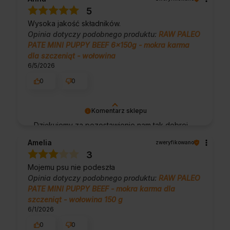
możemy zapewnić odpowiednią obsługę tak
5
świetnym klientom. Dziękujemy raz jeszcze!
Wysoka jakość składników.
Opinia dotyczy podobnego produktu:
RAW PALEO
PATE MINI PUPPY BEEF 6x150g - mokra karma
dla szczeniąt - wołowina
6/5/2026
0
0
Komentarz sklepu
Dziękujemy za pozostawienie nam tak dobrej
opinii. Naszym priorytetem jest satysfakcja
Amelia
zweryfikowano
klienta i Twoja recenzja potwierdza nasze
3
wysiłki - dziękujemy raz jeszcze i mamy
Mojemu psu nie podeszła
nadzieję - do szybkiego zobaczenia!
Opinia dotyczy podobnego produktu:
RAW PALEO
PATE MINI PUPPY BEEF - mokra karma dla
szczeniąt - wołowina 150 g
6/1/2026
0
0