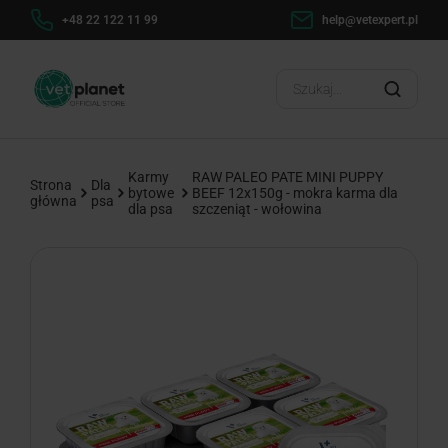
1 99
help@vetexpert.pl
Dostawa od 0 zł
?
Karmy
RAW PALEO PATE MINI PUPPY
Strona
Dla
bytowe
BEEF 12x150g - mokra karma dla
główna
psa
dla psa
szczeniąt - wołowina