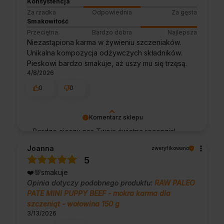
Konsystencja
Za rzadka
Odpowiednia
Za gęsta
Smakowitość
Przeciętna
Bardzo dobra
Najlepsza
Niezastąpiona karma w żywieniu szczeniaków.
Unikalna kompozycja odżywczych składników.
Pieskowi bardzo smakuje, aż uszy mu się trzęsą.
4/8/2026
0
0
Komentarz sklepu
Bardzo cieszy nas Twoja świetna recenzja!
Ciężko pracujemy, aby sprostać wymaganiom
Joanna
zweryfikowano
klientów takich jak Ty i jesteśmy zadowoleni,
5
że nam się udało. Mamy nadzieję, że do nas
❤️💯smakuje
wrócisz :) Pozdrawiamy
Opinia dotyczy podobnego produktu:
RAW PALEO
PATE MINI PUPPY BEEF - mokra karma dla
szczeniąt - wołowina 150 g
3/13/2026