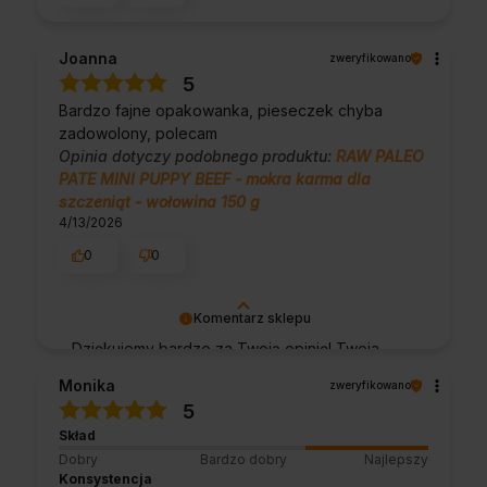
Joanna
zweryfikowano
5
Bardzo fajne opakowanka, pieseczek chyba
zadowolony, polecam
Opinia dotyczy podobnego produktu:
RAW PALEO
PATE MINI PUPPY BEEF - mokra karma dla
szczeniąt - wołowina 150 g
4/13/2026
0
0
Komentarz sklepu
Dziękujemy bardzo za Twoją opinię! Twoja
recenzja wiele dla nas znaczy - dzięki niej
Monika
zweryfikowano
wiemy, że jesteśmy na właściwym torze :) Z
5
pozdrowieniami, obsługa sklepu.
Skład
Dobry
Bardzo dobry
Najlepszy
Konsystencja