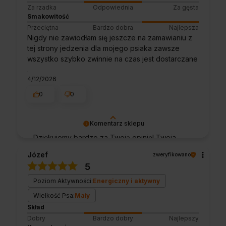
Za rzadka
Odpowiednia
Za gęsta
Smakowitość
Przeciętna
Bardzo dobra
Najlepsza
Nigdy nie zawiodłam się jeszcze na zamawianiu z
tej strony jedzenia dla mojego psiaka zawsze
wszystko szybko zwinnie na czas jest dostarczane
.
4/12/2026
0
0
Komentarz sklepu
Dziękujemy bardzo za Twoją opinię! Twoja
recenzja wiele dla nas znaczy - dzięki niej
Józef
zweryfikowano
wiemy, że jesteśmy na właściwym torze :) Z
5
pozdrowieniami, obsługa sklepu.
Poziom Aktywności:
Energiczny i aktywny
Wielkość Psa:
Mały
Skład
Dobry
Bardzo dobry
Najlepszy