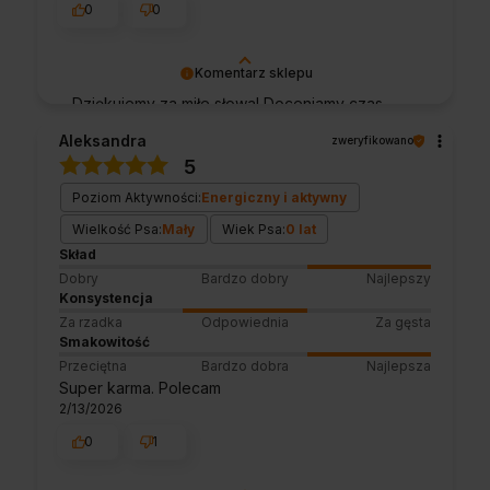
0
0
Komentarz sklepu
Dziękujemy za miłe słowa! Doceniamy czas
poświęcony na podzielenie się z nami Twoim
Aleksandra
zweryfikowano
doświadczeniem. Jesteśmy szczęśliwi, że
5
mamy takich klientów. Z pozdrowieniami,
obsługa sklepu.
Poziom Aktywności:
Energiczny i aktywny
Wielkość Psa:
Mały
Wiek Psa:
0 lat
Skład
Dobry
Bardzo dobry
Najlepszy
Konsystencja
Za rzadka
Odpowiednia
Za gęsta
Smakowitość
Przeciętna
Bardzo dobra
Najlepsza
Super karma. Polecam
2/13/2026
0
1