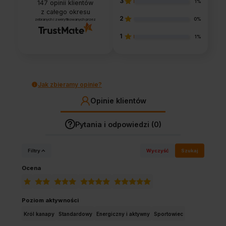
3
1%
147
opinii klientów
z całego okresu
2
0%
zebranych i zweryfikowanych przez
1
1%
Jak zbieramy opinie?
Opinie klientów
Pytania i odpowiedzi (0)
Filtry
Wyczyść
Szukaj
Ocena
Poziom aktywności
Król kanapy
Standardowy
Energiczny i aktywny
Sportowiec