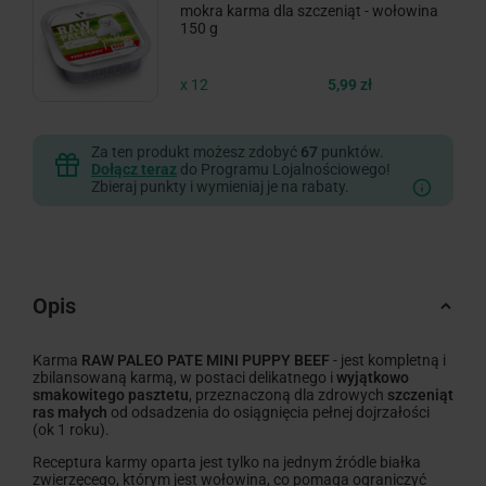
mokra karma dla szczeniąt - wołowina
150 g
x 12
5,99 zł
Za ten produkt możesz zdobyć
67
punktów.
Dołącz teraz
do Programu Lojalnościowego!
Zbieraj punkty i wymieniaj je na rabaty.
Opis
Karma
RAW PALEO PATE MINI PUPPY BEEF
- jest kompletną i
zbilansowaną karmą, w postaci delikatnego i
wyjątkowo
smakowitego pasztetu
, przeznaczoną dla zdrowych
szczeniąt
ras małych
od odsadzenia do osiągnięcia pełnej dojrzałości
(ok 1 roku).
Receptura karmy oparta jest tylko na jednym źródle białka
zwierzęcego, którym jest wołowina, co pomaga ograniczyć