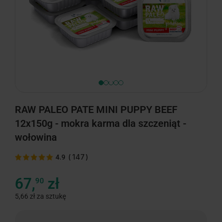
minimize
RAW PALEO PATE MINI PUPPY BEEF
12x150g - mokra karma dla szczeniąt -
wołowina
(
147
)
4.9
67,
zł
90
5,66 zł za sztukę