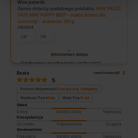
Wow petarda
Opinia dotyczy podobnego produktu:
RAW PALEO
PATE MINI PUPPY BEEF - mokra karma dla
szczeniąt - wołowina 150 g
2/6/2024
0
0
Komentarz sklepu
Dziękujemy i pozdrawiamy serdecznie!
Beata
zweryfikowano
5
Poziom Aktywności:
Energiczny i aktywny
Wielkość Psa:
Mały
Wiek Psa:
0 lat
Skład
Dobry
Bardzo dobry
Najlepszy
Konsystencja
Za rzadka
Odpowiednia
Za gęsta
Smakowitość
Przeciętna
Bardzo dobra
Najlepsza