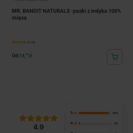
MR. BANDIT NATURALS -paski z indyka 100%
R
mięsa
S
s
4.8 (76)
Od:
14,
90
zł
Od
5
94%
4
5%
4.9