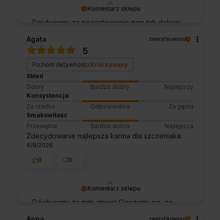
Komentarz sklepu
Dziękujemy za pozostawienie nam tak dobrej
opinii. Naszym priorytetem jest satysfakcja
Agata
zweryfikowano
klienta i Twoja recenzja potwierdza nasze
5
wysiłki - dziękujemy raz jeszcze i mamy
nadzieję - do szybkiego zobaczenia!
Poziom Aktywności:
Król kanapy
Skład
Dobry
Bardzo dobry
Najlepszy
Konsystencja
Za rzadka
Odpowiednia
Za gęsta
Smakowitość
Przeciętna
Bardzo dobra
Najlepsza
Zdecydowanie najlepsza karma dla szczeniaka.
6/8/2026
0
0
Komentarz sklepu
Dziękujemy za miłe słowa! Cieszymy się, że
zakup przeszedł bezproblemowo, oraz, że
Anna
zweryfikowano