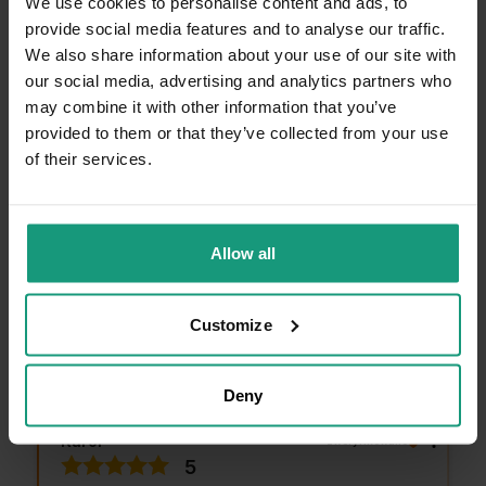
We use cookies to personalise content and ads, to
provide social media features and to analyse our traffic.
We also share information about your use of our site with
wyróżniona
Aneta
zweryfikowano
our social media, advertising and analytics partners who
5
may combine it with other information that you’ve
Doszło do pomyłki podczas ostatniego
provided to them or that they’ve collected from your use
zamówienia, sklep bardzo szybko zareagował i
of their services.
przesyłka została dostarczona ponownie🙂
dziękuję w imieniu mojej psiuńci❤️
Opinia dotyczy podobnego produktu:
RAW PALEO
PATE MINI PUPPY BEEF 6x150g - mokra karma
Allow all
dla szczeniąt - wołowina
6/6/2025
0
2
Customize
Komentarz sklepu
Deny
Dziękujemy i pozdrawiamy serdecznie!
wyróżniona
Karol
zweryfikowano
5