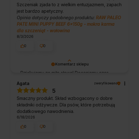
Szczeniak zjada to z wielkim entuzjazmem, zapach
jest bardzo apetyczny.
Opinia dotyczy podobnego produktu:
RAW PALEO
PATE MINI PUPPY BEEF 6x150g - mokra karma
dla szczeniąt - wołowina
8/3/2026
0
0
Komentarz sklepu
Dziękujemy za miłe słowa! Doceniamy czas
poświęcony na podzielenie się z nami Twoim
Agata
zweryfikowano
doświadczeniem. Jesteśmy szczęśliwi, że
5
mamy takich klientów. Z pozdrowieniami,
Smaczny produkt. Skład wzbogacony o dobre
obsługa sklepu.
składniki odżywcze. Dla psów, które potrzebują
dodatkowego nawodnienia.
6/18/2026
0
0