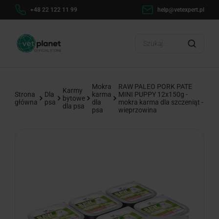
h
+48 22 122 11 99
help@vetexpert.pl
Dosta
?
Mokra
RAW PALEO PORK PATE
Karmy
Strona
Dla
karma
MINI PUPPY 12x150g -
bytowe
główna
psa
dla
mokra karma dla szczeniąt -
dla psa
psa
wieprzowina