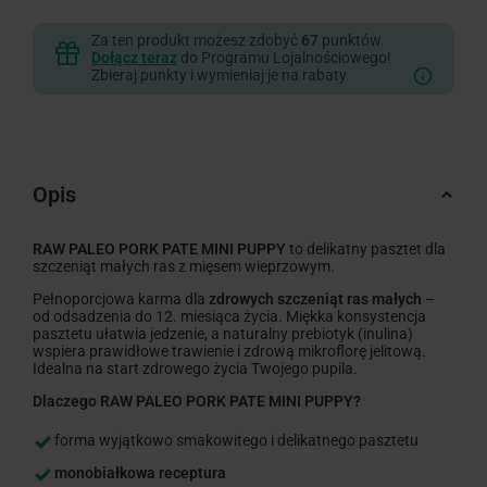
Za ten produkt możesz zdobyć
67
punktów.
Dołącz teraz
do Programu Lojalnościowego!
Zbieraj punkty i wymieniaj je na rabaty.
Opis
RAW PALEO PORK PATE MINI PUPPY
to delikatny pasztet dla
szczeniąt małych ras z mięsem wieprzowym.
Pełnoporcjowa karma dla
zdrowych szczeniąt ras małych
–
od odsadzenia do 12. miesiąca życia. Miękka konsystencja
pasztetu ułatwia jedzenie, a naturalny prebiotyk (inulina)
wspiera prawidłowe trawienie i zdrową mikroflorę jelitową.
Idealna na start zdrowego życia Twojego pupila.
Dlaczego
RAW PALEO PORK PATE MINI PUPPY
?
forma wyjątkowo smakowitego i delikatnego pasztetu
monobiałkowa receptura