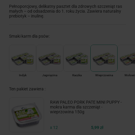
Pełnoporcjowy, delikatny pasztet dla zdrowych szczeniąt ras
małych – od odsadzenia do 1. roku życia. Zawiera naturalny
prebiotyk – inulinę.
Smaki karm dla psów:
Indyk
Jagnięcina
Kaczka
Wieprzowina
Wołowi
Ten pakiet zawiera :
RAW PALEO PORK PATE MINI PUPPY -
mokra karma dla szczeniąt -
wieprzowina 150g
x 12
5,99 zł