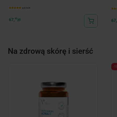
4.9 (147)
67,
90
zł
67,
Na zdrową skórę i sierść
-1