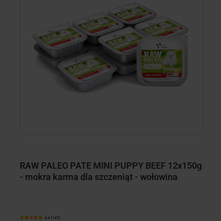
RAW PALEO PATE MINI PUPPY BEEF 12x150g
R
- mokra karma dla szczeniąt - wołowina
1
4.9 (147)