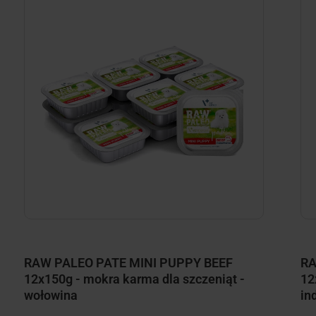
RAW PALEO PATE MINI PUPPY BEEF
RA
12x150g - mokra karma dla szczeniąt -
12
wołowina
in