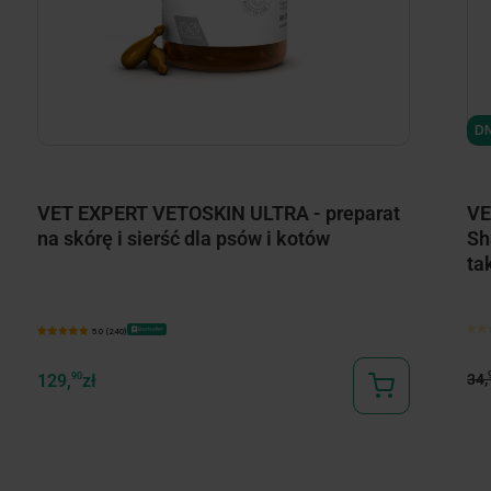
DN
VET EXPERT VETOSKIN ULTRA - preparat
VE
na skórę i sierść dla psów i kotów
Sh
ta
Bestseller
5.0 (240)
34,
129,
90
zł