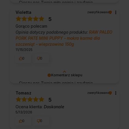
Cieszy nas Twoja miła opinia i zaufanie.
Jesteśmy wdzięczni za tak wspaniałych
Violetta
zweryfikowano
klientów jak Ty. Z pozdrowieniami, obsługa
5
sklepu.
Gorąco polecam
Opinia dotyczy podobnego produktu:
RAW PALEO
PORK PATE MINI PUPPY - mokra karma dla
szczeniąt - wieprzowina 150g
11/15/2025
0
0
Komentarz sklepu
Cieszy nas Twoja miła opinia i zaufanie.
Jesteśmy wdzięczni za tak wspaniałych
Tomasz
zweryfikowano
klientów jak Ty. Z pozdrowieniami, obsługa
5
sklepu.
Ocena klienta:
Doskonale
5/13/2026
0
0