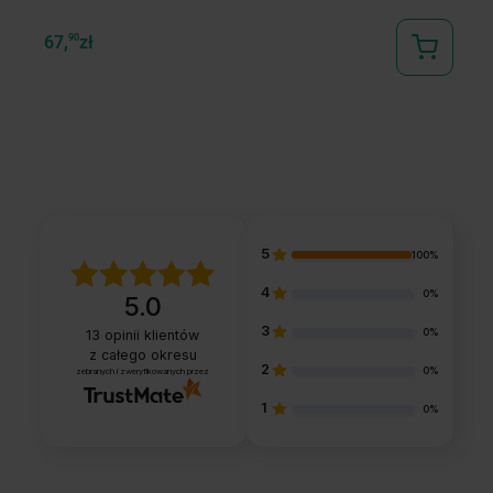
67,
90
zł
67
5
100%
4
0%
5.0
3
0%
13
opinii klientów
z całego okresu
2
0%
zebranych i zweryfikowanych przez
1
0%