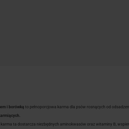
em i borówką
to pełnoporcjowa karma dla psów rosnących od odsadzenia 
karmiących.
karma ta dostarcza niezbędnych aminokwasów oraz witaminy B, wspiera