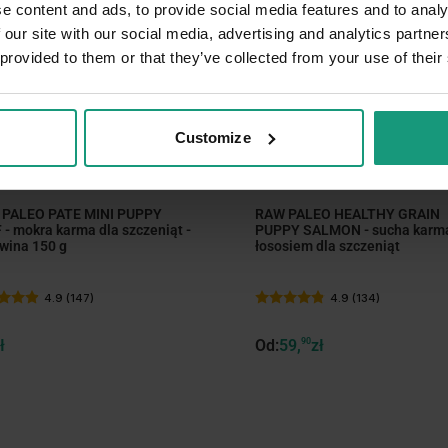
e content and ads, to provide social media features and to analy
 our site with our social media, advertising and analytics partn
 provided to them or that they’ve collected from your use of their
Customize
2 warianty opakowań
 PALEO PATE MINI PUPPY
RAW PALEO HEALTHY GRAIN
 - mokra karma dla szczeniąt -
PUPPY SALMON - sucha karm
wina 150 g
łososiem dla szczeniąt
4.9 (147)
4.9 (134)
ł
Od:
59,
90
zł