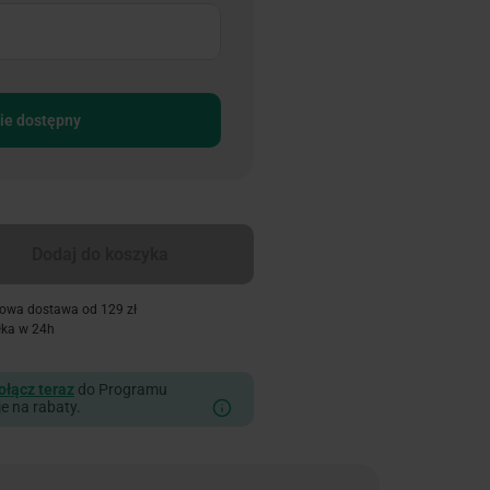
ie dostępny
Dodaj do koszyka
owa dostawa od 129 zł
łka w 24h
ołącz teraz
do Programu
je na rabaty.