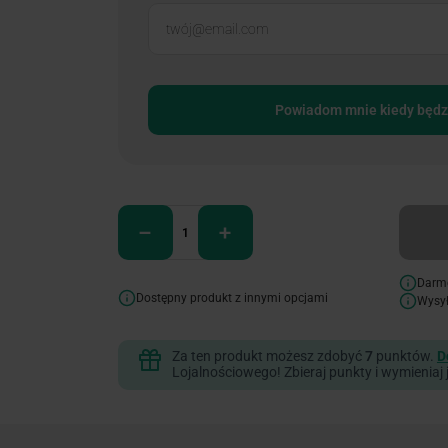
Powiadom mnie kiedy będz
Darm
Dostępny produkt z innymi opcjami
Wysy
Za ten produkt możesz zdobyć
7
punktów.
D
Lojalnościowego! Zbieraj punkty i wymieniaj 