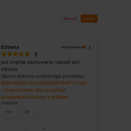
Wyczyść
Szukaj
Elżbieta
zweryfikowano
5
jest chętnie spożywana i piesek jest
zdrowy
Opinia dotyczy podobnego produktu:
RAW PALEO DUCK&BOAR PUPPY CAN
- mokra karma dla szczeniąt
duoproteina kaczka z dzikiem
2/19/2026
0
0