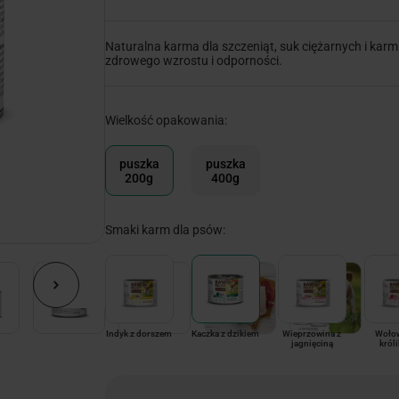
Naturalna karma dla szczeniąt, suk ciężarnych i karmią
zdrowego wzrostu i odporności.
Wielkość opakowania:
puszka
puszka
200g
400g
Smaki karm dla psów:
Indyk z dorszem
Kaczka z dzikiem
Wieprzowina z
Wołow
jagnięciną
król