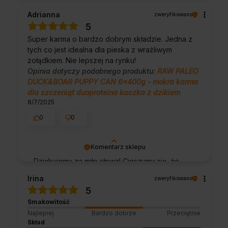
poświęcony na podzielenie się z nami Twoim
Adrianna
zweryfikowano
doświadczeniem. Jesteśmy szczęśliwi, że
5
mamy takich klientów. Z pozdrowieniami,
Super karma o bardzo dobrym składzie. Jedna z
obsługa sklepu.
tych co jest idealna dla pieska z wrażliwym
żołądkiem. Nie lepszej na rynku!
Opinia dotyczy podobnego produktu:
RAW PALEO
DUCK&BOAR PUPPY CAN 6x400g - mokra karma
dla szczeniąt duoproteina kaczka z dzikiem
8/7/2025
0
0
Komentarz sklepu
Dziękujemy za miłe słowa! Cieszymy się, że
zakup przeszedł bezproblemowo, oraz, że
Irina
zweryfikowano
możemy zapewnić odpowiednią obsługę tak
5
świetnym klientom. Dziękujemy raz jeszcze!
Smakowitość
Najlepiej
Bardzo dobrze
Przeciętnie
Skład