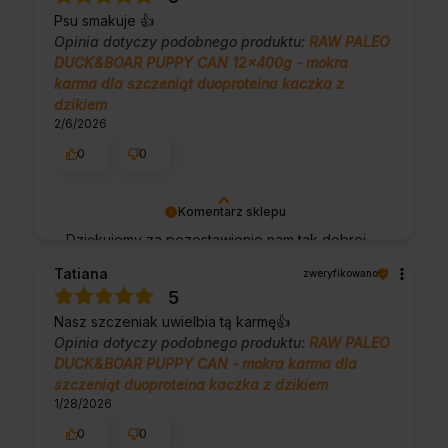
podzielenie się z nami Twoimi
Psu smakuje 👍️
doświadczeniami. Do zobaczenia!
Opinia dotyczy podobnego produktu:
RAW PALEO
DUCK&BOAR PUPPY CAN 12x400g - mokra
karma dla szczeniąt duoproteina kaczka z
dzikiem
2/6/2026
0
0
Komentarz sklepu
Dziękujemy za pozostawienie nam tak dobrej
opinii. Naszym priorytetem jest satysfakcja
Tatiana
zweryfikowano
klienta i Twoja recenzja potwierdza nasze
5
wysiłki - dziękujemy raz jeszcze i mamy
Nasz szczeniak uwielbia tą karmę👍️
nadzieję - do szybkiego zobaczenia!
Opinia dotyczy podobnego produktu:
RAW PALEO
DUCK&BOAR PUPPY CAN - mokra karma dla
szczeniąt duoproteina kaczka z dzikiem
1/28/2026
0
0