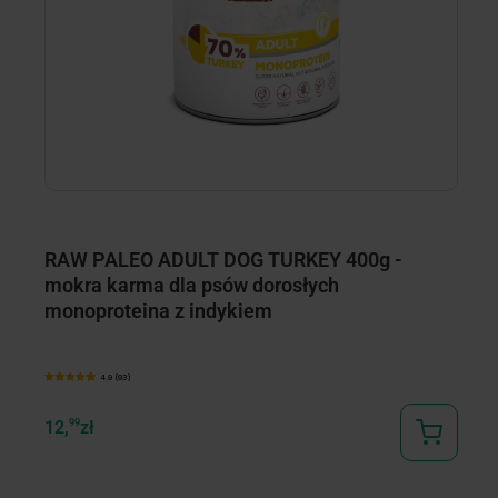
RAW PALEO ADULT DOG TURKEY 400g -
R
mokra karma dla psów dorosłych
k
monoproteina z indykiem
4.9 (93)
12,
99
zł
5,