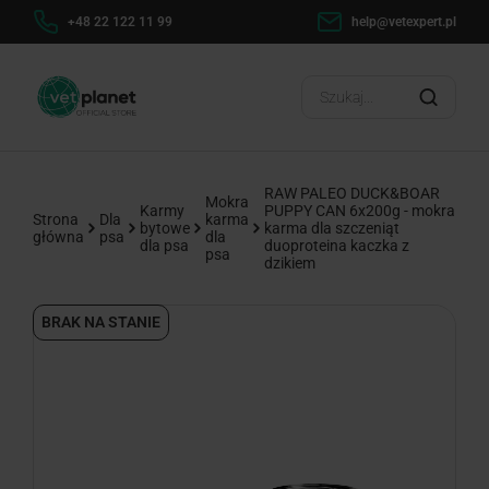
h
+48 22 122 11 99
help@vetexpert.pl
Dosta
?
RAW PALEO DUCK&BOAR
Mokra
Karmy
PUPPY CAN 6x200g - mokra
Strona
Dla
karma
bytowe
karma dla szczeniąt
główna
psa
dla
dla psa
duoproteina kaczka z
psa
dzikiem
BRAK NA STANIE