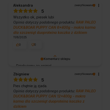
Ciężko pracujemy, aby sprostać wymaganiom
Aleksandra
zweryfikowano
klientów takich jak Ty i jesteśmy zadowoleni,
5
że nam się udało. Mamy nadzieję, że do nas
Wszystko ok, piesek lubi
wrócisz :) Pozdrawiamy
Opinia dotyczy podobnego produktu:
RAW PALEO
DUCK&BOAR PUPPY CAN 6x400g - mokra karma
dla szczeniąt duoproteina kaczka z dzikiem
11/6/2025
0
0
Komentarz sklepu
Dziękujemy za opinię!
Zbigniew
zweryfikowano
5
Pies chętnie ją zjada.
Opinia dotyczy podobnego produktu:
RAW PALEO
DUCK&BOAR PUPPY CAN 12x400g - mokra
karma dla szczeniąt duoproteina kaczka z
dzikiem