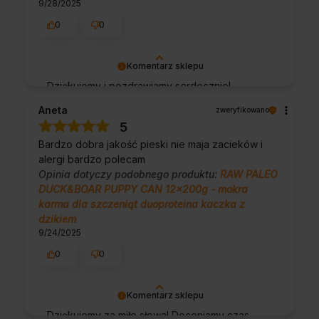
9/28/2025
0
0
Komentarz sklepu
Dziękujemy i pozdrawiamy serdecznie!
Aneta
zweryfikowano
5
Bardzo dobra jakość pieski nie maja zacieków i
alergi bardzo polecam
Opinia dotyczy podobnego produktu:
RAW PALEO
DUCK&BOAR PUPPY CAN 12x200g - mokra
karma dla szczeniąt duoproteina kaczka z
dzikiem
9/24/2025
0
0
Komentarz sklepu
Dziękujemy za miłe słowa! Doceniamy czas