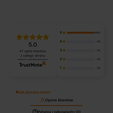
5
100%
4
0%
5.0
3
0%
47
opinii klientów
z całego okresu
2
0%
zebranych i zweryfikowanych przez
1
0%
Jak zbieramy opinie?
Opinie klientów
Pytania i odpowiedzi (0)