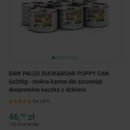
RAW PALEO DUCK&BOAR PUPPY CAN
6x200g - mokra karma dla szczeniąt
duoproteina kaczka z dzikiem
(
47
)
5.0
46,
zł
90
7,82 zł za sztukę