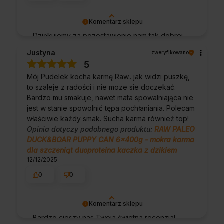
Komentarz sklepu
Dziękujemy za pozostawienie nam tak dobrej
opinii. Naszym priorytetem jest satysfakcja
Justyna
zweryfikowano
klienta i Twoja recenzja potwierdza nasze
5
wysiłki - dziękujemy raz jeszcze i mamy
Mój Pudelek kocha karmę Raw.. jak widzi puszkę,
nadzieję - do szybkiego zobaczenia!
to szaleje z radości i nie moze sie doczekać.
Bardzo mu smakuje, nawet mata spowalniająca nie
jest w stanie spowolnić tępa pochłaniania. Polecam
właściwie każdy smak. Sucha karma również top!
Opinia dotyczy podobnego produktu:
RAW PALEO
DUCK&BOAR PUPPY CAN 6x400g - mokra karma
dla szczeniąt duoproteina kaczka z dzikiem
12/12/2025
0
0
Komentarz sklepu
Bardzo cieszy nas Twoja świetna recenzja!