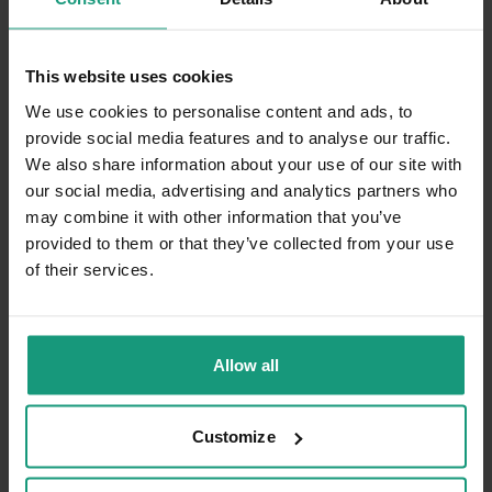
energiczna .POLECAM jest super
Opinia dotyczy podobnego produktu:
RAW PALEO
DUCK&BOAR PUPPY CAN 12x400g - mokra
This website uses cookies
karma dla szczeniąt duoproteina kaczka z
dzikiem
We use cookies to personalise content and ads, to
4/23/2026
provide social media features and to analyse our traffic.
0
0
We also share information about your use of our site with
our social media, advertising and analytics partners who
may combine it with other information that you’ve
Komentarz sklepu
provided to them or that they’ve collected from your use
Cieszy nas Twoja miła opinia i zaufanie.
of their services.
Jesteśmy wdzięczni za tak wspaniałych
MARTA
zweryfikowano
klientów jak Ty. Z pozdrowieniami, obsługa
5
sklepu.
Karma ma świetny skład, wszystko jest naturalne i
Allow all
wysokiej jakości. Br,uszek działa idealnie
Opinia dotyczy podobnego produktu:
RAW PALEO
DUCK&BOAR PUPPY CAN 12x400g - mokra
Customize
karma dla szczeniąt duoproteina kaczka z
dzikiem
8/4/2026