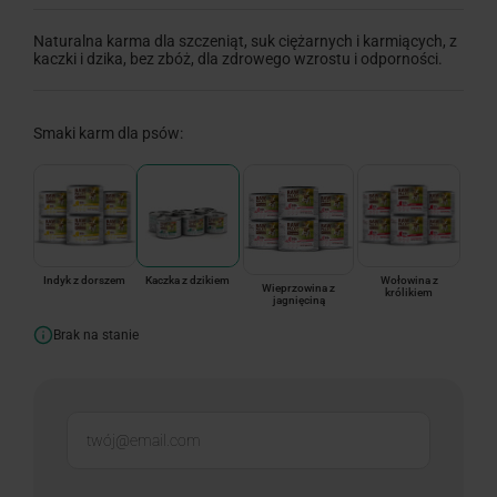
Naturalna karma dla szczeniąt, suk ciężarnych i karmiących, z
kaczki i dzika, bez zbóż, dla zdrowego wzrostu i odporności.
Smaki karm dla psów:
Indyk z dorszem
Kaczka z dzikiem
Wołowina z
Wieprzowina z
królikiem
jagnięciną
Brak na stanie