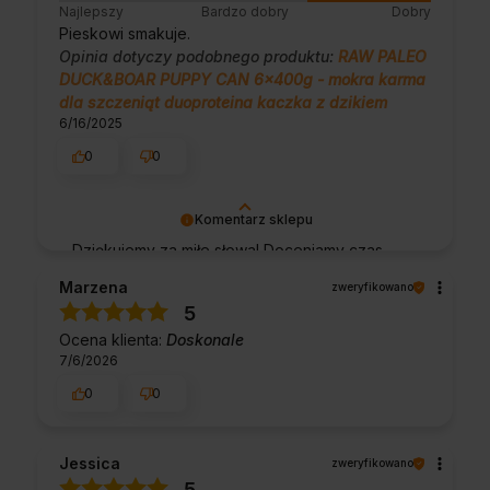
Najlepszy
Bardzo dobry
Dobry
Pieskowi smakuje.
Opinia dotyczy podobnego produktu:
RAW PALEO
DUCK&BOAR PUPPY CAN 6x400g - mokra karma
dla szczeniąt duoproteina kaczka z dzikiem
6/16/2025
0
0
Komentarz sklepu
Dziękujemy za miłe słowa! Doceniamy czas
poświęcony na podzielenie się z nami Twoim
Marzena
zweryfikowano
doświadczeniem. Jesteśmy szczęśliwi, że
5
mamy takich klientów. Z pozdrowieniami,
Ocena klienta:
Doskonale
obsługa sklepu.
7/6/2026
0
0
Jessica
zweryfikowano
5