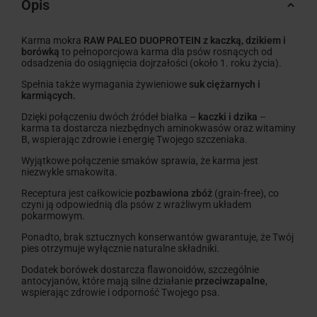
Opis
Karma mokra
RAW PALEO DUOPROTEIN z kaczką, dzikiem i
borówką
to pełnoporcjowa karma dla psów rosnących od
odsadzenia do osiągnięcia dojrzałości (około 1. roku życia).
Spełnia także wymagania żywieniowe
suk ciężarnych i
karmiących.
Dzięki połączeniu dwóch źródeł białka –
kaczki i dzika
–
karma ta dostarcza niezbędnych aminokwasów oraz witaminy
B, wspierając zdrowie i energię Twojego szczeniaka.
Wyjątkowe połączenie smaków sprawia, że karma jest
niezwykle smakowita.
Receptura jest całkowicie
pozbawiona zbóż
(grain-free), co
czyni ją odpowiednią dla psów z wrażliwym układem
pokarmowym.
Ponadto, brak sztucznych konserwantów gwarantuje, że Twój
pies otrzymuje wyłącznie naturalne składniki.
Dodatek borówek dostarcza flawonoidów, szczególnie
antocyjanów, które mają silne działanie
przeciwzapalne
,
wspierając zdrowie i odporność Twojego psa.