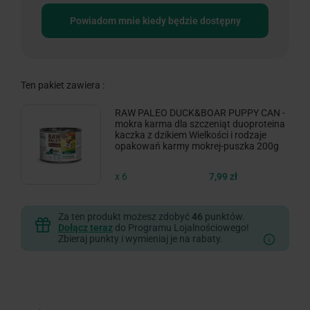
Powiadom mnie kiedy będzie dostępny
Ten pakiet zawiera :
RAW PALEO DUCK&BOAR PUPPY CAN -
mokra karma dla szczeniąt duoproteina
kaczka z dzikiem Wielkości i rodzaje
opakowań karmy mokrej-puszka 200g
x 6
7,99 zł
Za ten produkt możesz zdobyć
46
punktów.
Dołącz teraz
do Programu Lojalnościowego!
Zbieraj punkty i wymieniaj je na rabaty.