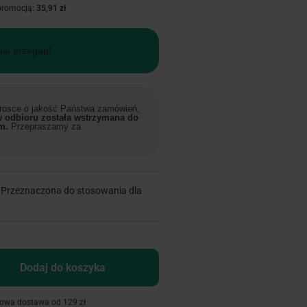
 promocją:
35,91 zł
Nie przegap!
 trosce o jakość Państwa zamówień,
 odbioru została wstrzymana do
m.
Przepraszamy za
. Przeznaczona do stosowania dla
Dodaj do koszyka
owa dostawa od 129 zł