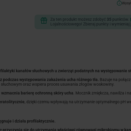
Wysy
Za ten produkt możesz zdobyć
35
punktów.
Lojalnościowego! Zbieraj punkty i wymieniaj 
profilaktyki kanałów słuchowych u zwierząt podatnych na występowani
z podczas występowania zakażenia ucha różnego tła.
Bazuje na połącz
 słuchowym oraz wspiera proces usuwania złogów woskowiny.
i wzmacnia barierę ochronną skóry ucha
. Mocznik zmiękcza, nawilża i n
eratolitycznie
, dzięki czemu wpływają na utrzymanie optymalnego pH 
ęgnuje i działa profilaktycznie.
re
przyczynia się do utrzymania właściwej równowagi mikrobiomu w ka