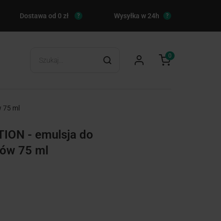
Dostawa od 0 zł
Wysyłka w 24h
?
?
0
w 75 ml
ION - emulsja do
tów 75 ml