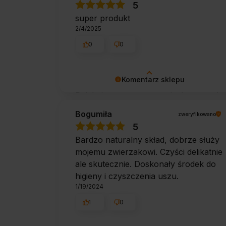
5
pozdrowieniami, obsługa sklepu.
super produkt
2/4/2025
0
0
Komentarz sklepu
Dziękujemy za pozostawienie nam tak
dobrej opinii. Naszym priorytetem jest
Bogumiła
zweryfikowano
satysfakcja klienta i Twoja recenzja
5
potwierdza nasze wysiłki - dziękujemy
Bardzo naturalny skład, dobrze służy
raz jeszcze i mamy nadzieję - do
mojemu zwierzakowi. Czyści delikatnie
szybkiego zobaczenia!
ale skutecznie. Doskonały środek do
higieny i czyszczenia uszu.
1/19/2024
1
0