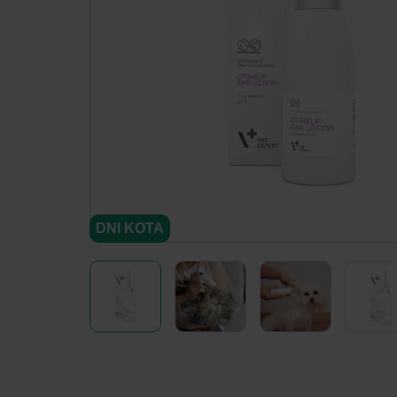
minimize
DNI KOTA