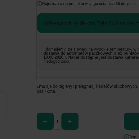
Najniższa cena produktu w ciągu ostatnich 30 dni przed
-10%
na produkty dla kota. Tylko 5-10 sierpnia. 
Informujemy, że z uwagi na wysokie temperatury, w
dostawa do automatów paczkowych oraz punktów
10.08.2026 r. Nadal dostępna jest dostawa kuriere
niedogodności.
Emulsja do higieny i pielęgnacji kanałów słuchowych
psa i kota.
Darm