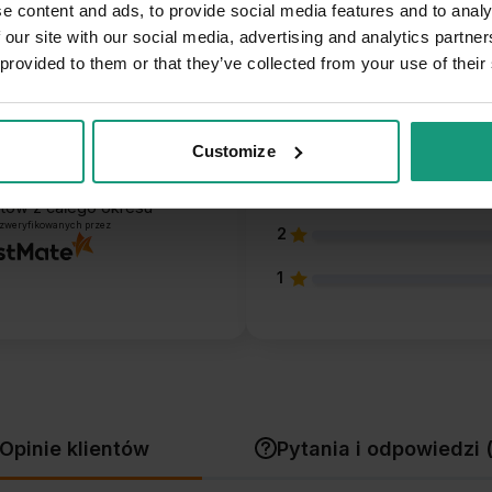
e content and ads, to provide social media features and to analy
 our site with our social media, advertising and analytics partn
 provided to them or that they’ve collected from your use of their
5
4
Customize
4.9
3
entów
z całego okresu
 zweryfikowanych przez
2
1
Opinie klientów
Pytania i odpowiedzi 