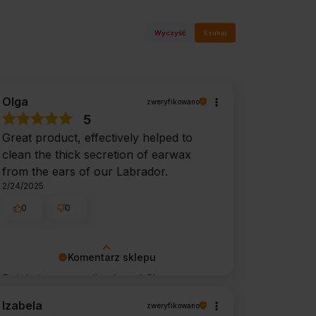
Wyczyść
Szukaj
Olga
zweryfikowano
5
Great product, effectively helped to
clean the thick secretion of earwax
from the ears of our Labrador.
2/24/2025
0
0
Komentarz sklepu
Dziękujemy za miłe słowa! Cieszymy
się, że zakup przeszedł
Izabela
zweryfikowano
bezproblemowo, oraz, że możemy