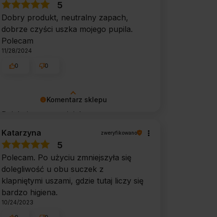
5
zapewnić odpowiednią obsługę tak
Dobry produkt, neutralny zapach,
świetnym klientom. Dziękujemy raz
dobrze czyści uszka mojego pupila.
jeszcze!
Polecam
11/28/2024
0
0
Komentarz sklepu
Dziękujemy za opinię!
Katarzyna
zweryfikowano
5
Polecam. Po użyciu zmniejszyła się
dolegliwość u obu suczek z
klapniętymi uszami, gdzie tutaj liczy się
bardzo higiena.
10/24/2023