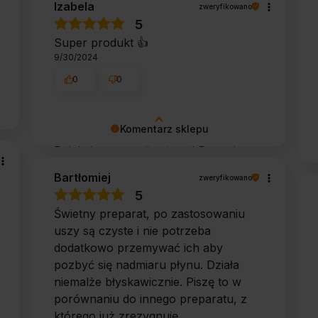
Izabela
zweryfikowano
wspaniałych klientów jak Ty. Z
5
pozdrowieniami, obsługa sklepu.
Super produkt 👍️
9/30/2024
0
0
Komentarz sklepu
Dziękujemy za miłe słowa! Doceniamy
czas poświęcony na podzielenie się z
Bartłomiej
zweryfikowano
nami Twoim doświadczeniem.
5
Jesteśmy szczęśliwi, że mamy takich
Świetny preparat, po zastosowaniu
klientów. Z pozdrowieniami, obsługa
uszy są czyste i nie potrzeba
sklepu.
dodatkowo przemywać ich aby
pozbyć się nadmiaru płynu. Działa
niemalże błyskawicznie. Piszę to w
porównaniu do innego preparatu, z
którego już zrezygnuję.