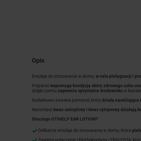
Opis
Emulsja do stosowania w domu,
w celu pielęgnacji i 
Preparat
wspomaga kondycję skóry zdrowego ucha ora
dzięki czemu
zapewnia optymalne środowisko
w kanale
Dodatkowo zawiera pantenol, który
działa nawilżająco 
Natomiast
kwas salicylowy i kwas cytrynowy działają k
Dlaczego OTIHELP EAR LOTION?
Delikatna emulsja do stosowania w domu, która
piel
Zawiera połączenie chlorheksydyny i TRIS-EDTA, któ