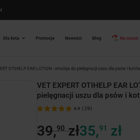
l
Dla kota
Promocje
Nowości
Blog
Na sezon
RT OTIHELP EAR LOTION - emulsja do pielęgnacji uszu dla psów i kotó
VET EXPERT OTIHELP EAR LOT
pielęgnacji uszu dla psów i ko
(
29
)
4.9
39,
zł
35,
zł
90
91