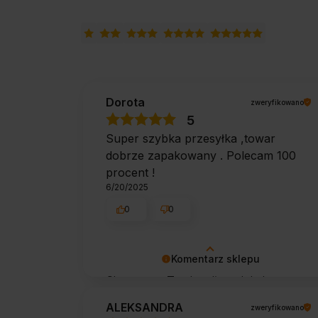
Dorota
zweryfikowano
5
Super szybka przesyłka ,towar
dobrze zapakowany . Polecam 100
procent !
6/20/2025
0
0
Komentarz sklepu
Cieszy nas Twoja miła opinia i
zaufanie. Jesteśmy wdzięczni za tak
ALEKSANDRA
zweryfikowano
wspaniałych klientów jak Ty. Z