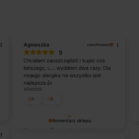
Agnieszka
zweryfikowano
5
Chciałam zaoszczędzić i kupić coś
tańszego, i..... wydałam dwa razy. Dla
mojego alergika na wszystko jest
najlepsza.👍️
3/24/2025
0
0
Komentarz sklepu
Cieszy nas Twoja miła opinia i
zaufanie. Jesteśmy wdzięczni za tak