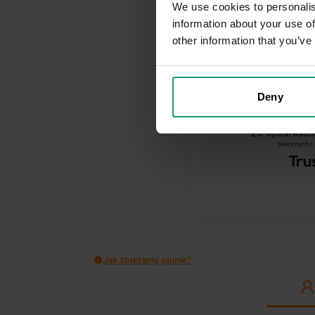
We use cookies to personalis
information about your use of
other information that you’ve
Deny
29
opinii kli
zebranych i
Jak zbieramy opinie?