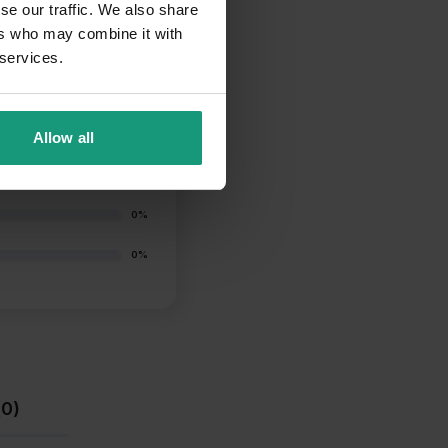
se our traffic. We also share
ers who may combine it with
 services.
97%
Allow all
0%
3%
0%
0%
(0)