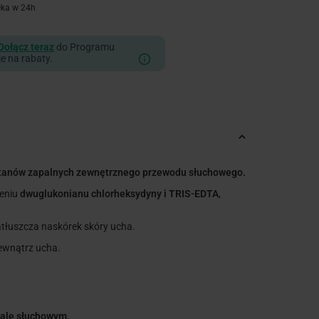
łka w 24h
Dołącz teraz
do Programu
je na rabaty.
e stanów zapalnych zewnętrznego przewodu słuchowego.
eniu
dwuglukonianu chlorheksydyny i TRIS-EDTA
,
atłuszcza naskórek skóry ucha.
wewnątrz ucha.
nale słuchowym.