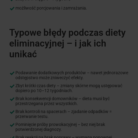
możliwość porcjowania i zamrażania.
Typowe błędy podczas diety
eliminacyjnej – i jak ich
unikać
Podawanie dodatkowych produktów – nawet jednorazowe
odstępstwo może zniweczyć efekty.
Zbyt krótki czas diety – zmiany skórne mogą ustępować
dopiero po 10–12 tygodniach.
Brak konsekwencji domowników – dieta musi być
przestrzegana przez wszystkich.
Brak kontroli na spacerach – zjadanie odpadków =
przerwanie testu.
Pominięcie próby prowokacyjnej – bez niej brak
potwierdzonej diagnozy.
Brak reakcji na brak poprawy – wymaga ponownej