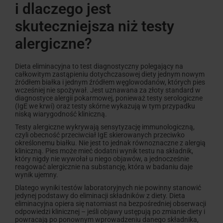
i dlaczego jest
skuteczniejsza niż testy
07.
Jak krok po kroku wdrożyć dietę
eliminacyjną?
alergiczne?
Dieta eliminacyjna to test diagnostyczny polegający na
08.
Przechowywanie karmy podczas diety
całkowitym zastąpieniu dotychczasowej diety jednym nowym
eliminacyjnej
źródłem białka i jednym źródłem węglowodanów, których pies
wcześniej nie spożywał. Jest uznawana za złoty standard w
diagnostyce alergii pokarmowej, ponieważ testy serologiczne
(IgE we krwi) oraz testy skórne wykazują w tym przypadku
09.
Typowe błędy podczas diety eliminacyjnej
niską wiarygodność kliniczną.
– i jak ich unikać
Testy alergiczne wykrywają sensytyzację immunologiczną,
czyli obecność przeciwciał IgE skierowanych przeciwko
określonemu białku. Nie jest to jednak równoznaczne z alergią
kliniczną. Pies może mieć dodatni wynik testu na składnik,
10.
Próba prowokacyjna – jak potwierdzić
który nigdy nie wywołał u niego objawów, a jednocześnie
reagować alergicznie na substancję, która w badaniu daje
alergen?
wynik ujemny.
Dlatego wyniki testów laboratoryjnych nie powinny stanowić
jedynej podstawy do eliminacji składników z diety. Dieta
11.
Co po zakończeniu próby prowokacyjnej?
eliminacyjna opiera się natomiast na bezpośredniej obserwacji
odpowiedzi klinicznej – jeśli objawy ustępują po zmianie diety i
powracają po ponownym wprowadzeniu danego składnika,