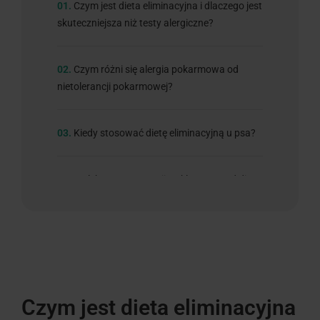
01.
Czym jest dieta eliminacyjna i dlaczego jest
skuteczniejsza niż testy alergiczne?
02.
Czym różni się alergia pokarmowa od
nietolerancji pokarmowej?
03.
Kiedy stosować dietę eliminacyjną u psa?
04.
Co lekarz weterynarii wyklucza przed dietą
eliminacyjną?
05.
Jak wybrać składniki diety eliminacyjnej?
06.
Trzy formy diety eliminacyjnej –
Czym jest dieta eliminacyjna
porównanie