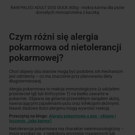
RAW PALEO ADULT DOG DUCK 800g - mokra karma dla psów
dorosłych monoproteina z kaczką
Czym różni się alergia
pokarmowa od nietolerancji
pokarmowej?
Choć objawy obu stanów mogą być podobne, ich mechanizm
jest odmienny – co ma znaczenie przy planowaniu diety
długoterminowej.
Alergia pokarmowa to reakcja immunologiczna (z udziałem
przeciwciał IgE lub limfocytów T) na białko zawarte w
pokarmie. Objawia się głównie przewlekłym świądem skóry,
nawracającymi zapaleniami uszu oraz infekcjami skórnymi.
Nawet śladowe ilości alergenu mogą wywołać reakcję.
Przeczytaj na blogu:
Alergia pokarmowa u psa - objawy i
leczenie. Jaka karma?
Nietolerancja pokarmowa ma charakter nieimmunologiczny –
może wynikać np. z niedoboru enzymów trawiennych lub