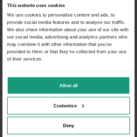
Karma z hydrolizowanym białkiem
— skuteczna przy
This website uses cookies
szerokiej historii diet, lecz mniej smakowita i również
kosztowna.
We use cookies to personalise content and ads, to
Dieta domowa — pełna kontrola składu, ale wymaga
provide social media features and to analyse our traffic.
wiedzy i suplementacji.
We also share information about your use of our site with
our social media, advertising and analytics partners who
may combine it with other information that you’ve
provided to them or that they’ve collected from your use
of their services.
Allow all
Customize
Deny