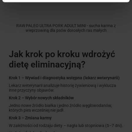
RAW PALEO ULTRA PORK ADULT MINI - sucha karma z
wieprzowiną dla psów dorosłych ras małych
Jak krok po kroku wdrożyć
dietę eliminacyjną?
Krok 1 – Wywiad i diagnostyka wstępna (lekarz weterynarii)
Lekarz weterynarii analizuje historię żywieniową i wyklucza
inne przyczyny objawów.
Krok 2 – Wybór nowych składników
Jedno nowe źródło białka i jedno źródło węglowodanów,
których pies wcześniej nie jadł.
Krok 3 – Zmiana karmy
W zależności od rodzaju diety – nagła lub stopniowa (5–7 dni).