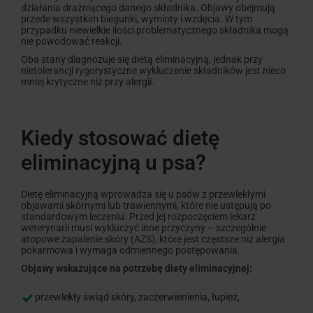
działania drażniącego danego składnika. Objawy obejmują
przede wszystkim biegunki, wymioty i wzdęcia. W tym
przypadku niewielkie ilości problematycznego składnika mogą
nie powodować reakcji.
Oba stany diagnozuje się dietą eliminacyjną, jednak przy
nietolerancji rygorystyczne wykluczenie składników jest nieco
mniej krytyczne niż przy alergii.
Kiedy stosować dietę
eliminacyjną u psa?
Dietę eliminacyjną wprowadza się u psów z przewlekłymi
objawami skórnymi lub trawiennymi, które nie ustępują po
standardowym leczeniu. Przed jej rozpoczęciem lekarz
weterynarii musi wykluczyć inne przyczyny – szczególnie
atopowe zapalenie skóry (AZS), które jest częstsze niż alergia
pokarmowa i wymaga odmiennego postępowania.
Objawy wskazujące na potrzebę diety eliminacyjnej:
przewlekły świąd skóry, zaczerwienienia, łupież,