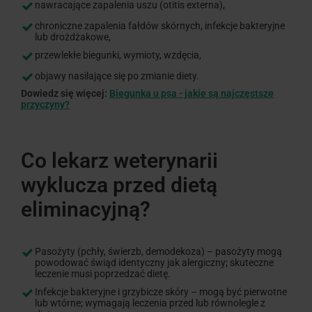
nawracające zapalenia uszu (otitis externa),
chroniczne zapalenia fałdów skórnych, infekcje bakteryjne
lub drożdżakowe,
przewlekłe biegunki, wymioty, wzdęcia,
objawy nasilające się po zmianie diety.
Dowiedz się więcej:
Biegunka u psa - jakie są najczęstsze
przyczyny?
Co lekarz weterynarii
wyklucza przed dietą
eliminacyjną?
Pasożyty (pchły, świerzb, demodekoza) – pasożyty mogą
powodować świąd identyczny jak alergiczny; skuteczne
leczenie musi poprzedzać dietę.
Infekcje bakteryjne i grzybicze skóry – mogą być pierwotne
lub wtórne; wymagają leczenia przed lub równolegle z