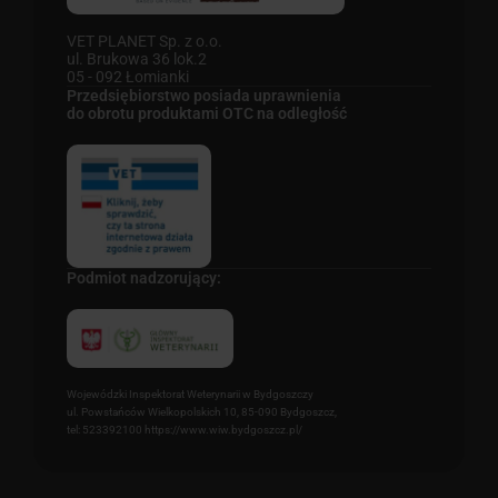
VET PLANET Sp. z o.o.
ul. Brukowa 36 lok.2
05 - 092 Łomianki
Przedsiębiorstwo posiada uprawnienia
do obrotu produktami OTC na odległość
Podmiot nadzorujący:
Wojewódzki Inspektorat Weterynarii w Bydgoszczy
ul. Powstańców Wielkopolskich 10, 85-090 Bydgoszcz,
tel: 523392100 https://www.wiw.bydgoszcz.pl/