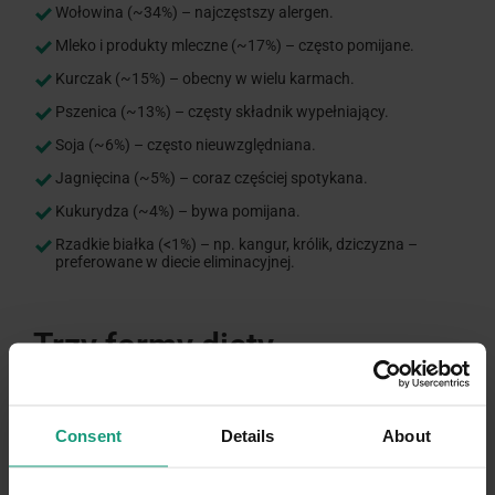
Wołowina (~34%) – najczęstszy alergen.
Mleko i produkty mleczne (~17%) – często pomijane.
Kurczak (~15%) – obecny w wielu karmach.
Pszenica (~13%) – częsty składnik wypełniający.
Soja (~6%) – często nieuwzględniana.
Jagnięcina (~5%) – coraz częściej spotykana.
Kukurydza (~4%) – bywa pomijana.
Rzadkie białka (<1%) – np. kangur, królik, dziczyzna –
preferowane w diecie eliminacyjnej.
Trzy formy diety
eliminacyjnej – porównanie
Consent
Details
About
Karma monobiałkowa
weterynaryjna — zbilansowana i
wygodna, ale wymagająca kontroli źródła.