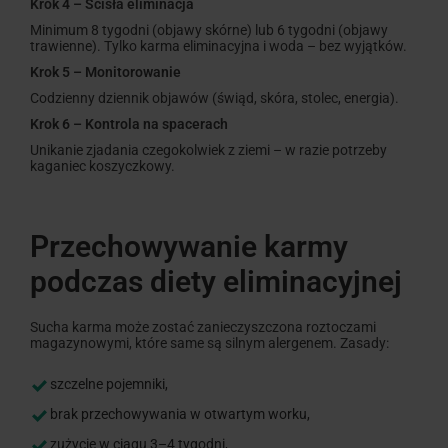
Krok 4 – Ścisła eliminacja
Minimum 8 tygodni (objawy skórne) lub 6 tygodni (objawy
trawienne). Tylko karma eliminacyjna i woda – bez wyjątków.
Krok 5 – Monitorowanie
Codzienny dziennik objawów (świąd, skóra, stolec, energia).
Krok 6 – Kontrola na spacerach
Unikanie zjadania czegokolwiek z ziemi – w razie potrzeby
kaganiec koszyczkowy.
Przechowywanie karmy
podczas diety eliminacyjnej
Sucha karma może zostać zanieczyszczona roztoczami
magazynowymi, które same są silnym alergenem. Zasady:
szczelne pojemniki,
brak przechowywania w otwartym worku,
zużycie w ciągu 3–4 tygodni,