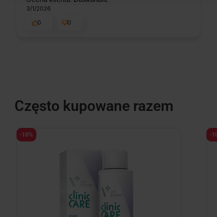
3/1/2026
0
0
Często kupowane razem
-10%
-1