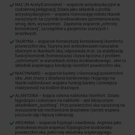
NAC (N-AcetylCarnosine) – wsparcie antyoksydacyjne w
codziennej pielęgnacji; Działa jako składnik o profilu
antyoksydacyjnym – wspiera równowagę redoks tkanek
narażonych na czynniki środowiskowe (promieniowanie,
smog, dym, wysuszenie). Zapewnia wsparcie „ochrony
komórkowej”, szczególnie u pacjentów starszych i
wrażliwych.
TAURYNA – wsparcie homeostazy komórkowej i komfortu
powierzchni oka; Tauryna jest aminokwasem naturalnie
obecnym w tkankach oka; odpowiada m.in. za stabilizację
funkcji komórek (homeostaza) i bywa łączona z profilem
„ochronnym” w warunkach stresu środowiskowego. Jest to
składnik wspierający kondycję i komfort powierzchni oka.
NIACYNAMID – wsparcie bariery i równowagi powierzchni
oka; Jest znany z działania barierowego i kojącego na
tkanki nabłonkowe: wspiera funkcję bariery i zmniejsza
reaktywność na bodźce drażniące.
ALANTOINA – kojąca osłona nabłonka i komfort. Działa
łagodząco i osłonowo na nabłonki – jest klasycznym
składnikiem „soothing”. Przy powierzchni oka narażonej na
wysuszenie lub mechaniczne drażnienie (tarcie) wspiera
poczucie ulgi i lepszą tolerancję.
ARGININA – wsparcie fizjologii i nawilżenia. Arginina jako
aminokwas może wspierać fizjologiczne środowisko
powierzchni oka; pełni rolę składnika wspierającego