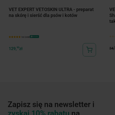
VET EXPERT VETOSKIN ULTRA - preparat
VE
na skórę i sierść dla psów i kotów
Sh
ta
Bestseller
5.0 (239)
34,
129,
90
zł
Zapisz się na newsletter i
zyskaj 10% rabatu
na