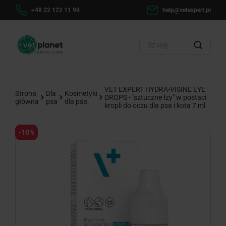
h
+48 22 122 11 99
help@vetexpert.pl
Dosta
?
VET EXPERT HYDRA-VISINE EYE
Strona
Dla
Kosmetyki
DROPS - "sztuczne łzy" w postaci
główna
psa
dla psa
kropli do oczu dla psa i kota 7 ml
-10%