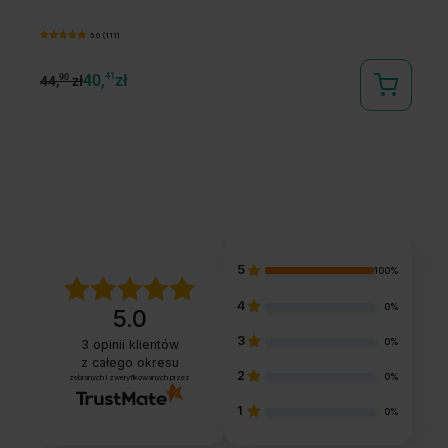
5.0 (111)
40,
41
zł
90
44,
zł
34
5
100%
4
0%
5.0
3
0%
3
opinii klientów
z całego okresu
2
0%
zebranych i zweryfikowanych przez
1
0%