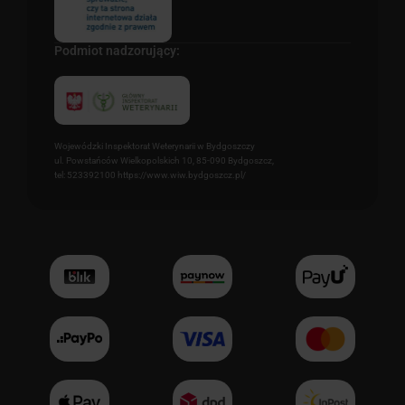
Podmiot nadzorujący:
Wojewódzki Inspektorat Weterynarii w Bydgoszczy
ul. Powstańców Wielkopolskich 10, 85-090 Bydgoszcz,
tel: 523392100 https://www.wiw.bydgoszcz.pl/