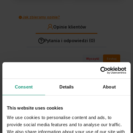
Jak zbieramy opinie?
Opinie klientów
Pytania i odpowiedzi (0)
Wyczyść
Szukaj
Consent
Details
About
Oleksandr
zweryfikowano
5
Skuteczność
This website uses cookies
Przeciętna
Dobra
Rewelacyjna
Opakowanie
We use cookies to personalise content and ads, to
Szybko się koń..
W sam raz
Starcza na długo
provide social media features and to analyse our traffic.
Wygoda użycia
We also share information about your use of our site with