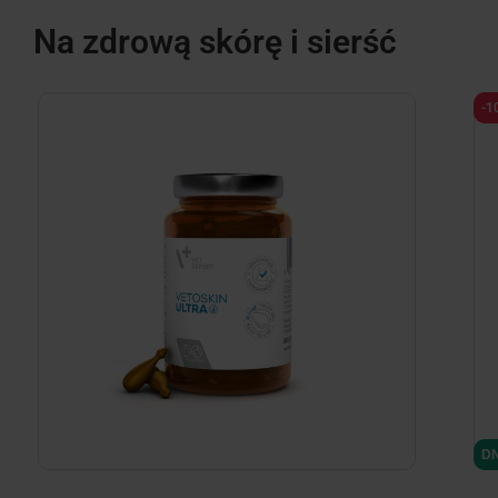
Na zdrową skórę i sierść
-1
minimize
DN