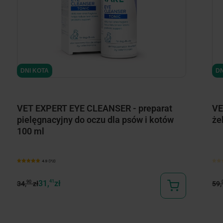
minimize
DNI KOTA
DN
VET EXPERT EYE CLEANSER - preparat
VE
pielęgnacyjny do oczu dla psów i kotów
że
100 ml
4.9 (72)
31,
41
zł
90
34,
zł
59,