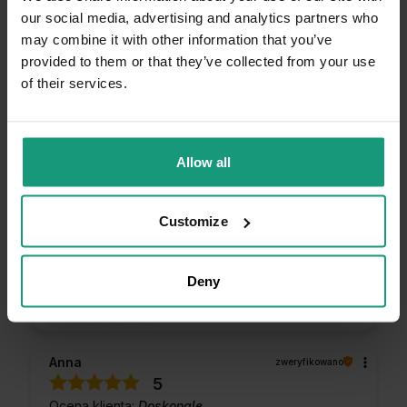
Mało praktyczne
Dobra
Rewelacyjna
our social media, advertising and analytics partners who
Замовлення прийшло дуже швидко в цілим та
may combine it with other information that you’ve
не пошкодженим. Я пропоную придбати товари
provided to them or that they’ve collected from your use
ваших улюбленців в цій фірмі 🔥👍️💯
6/4/2026
of their services.
0
0
Komentarz sklepu
Allow all
Dziękujemy za tak pozytywną opinię - to czysta
przyjemność obsługiwać takich klientów!
Anetta
zweryfikowano
Customize
Doceniamy czas i wysiłek włożony w
5
podzielenie się z nami Twoimi
Ocena klienta:
Doskonale
doświadczeniami. Do zobaczenia!
7/3/2026
Deny
0
0
Anna
zweryfikowano
5
Ocena klienta:
Doskonale