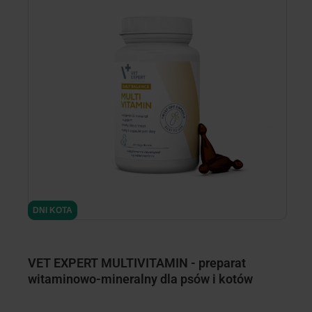
minimize
minimize
DNI KOTA
DNI KOTA
D
D
VET EXPERT MULTIVITAMIN - preparat
V
witaminowo-mineralny dla psów i kotów
p
m