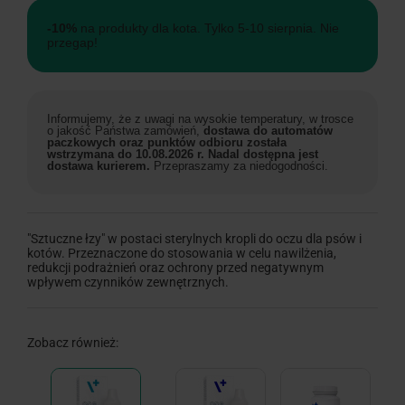
-10%
na produkty dla kota. Tylko 5-10 sierpnia. Nie
przegap!
Informujemy, że z uwagi na wysokie temperatury, w trosce
o jakość Państwa zamówień,
dostawa do automatów
paczkowych oraz punktów odbioru została
wstrzymana do 10.08.2026 r. Nadal dostępna jest
dostawa kurierem.
Przepraszamy za niedogodności.
"Sztuczne łzy" w postaci sterylnych kropli do oczu dla psów i
kotów. Przeznaczone do stosowania w celu nawilżenia,
redukcji podrażnień oraz ochrony przed negatywnym
wpływem czynników zewnętrznych.
Zobacz również: