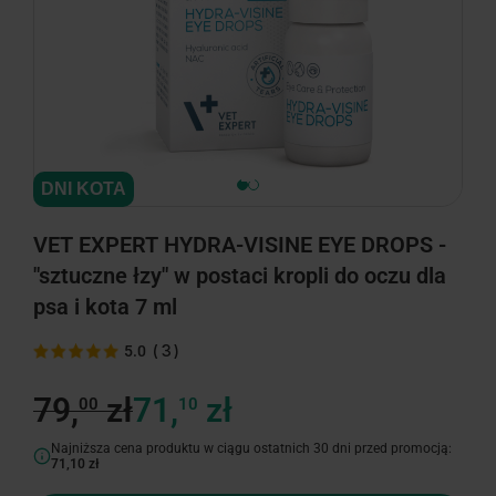
minimize
DNI KOTA
VET EXPERT HYDRA-VISINE EYE DROPS -
"sztuczne łzy" w postaci kropli do oczu dla
psa i kota 7 ml
(
3
)
5.0
79,
zł
71,
zł
00
10
Najniższa cena produktu w ciągu ostatnich 30 dni przed promocją:
71,10 zł