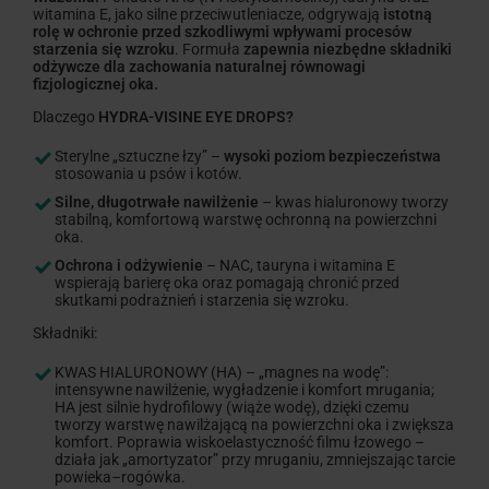
witamina E, jako silne przeciwutleniacze, odgrywają
istotną
rolę w ochronie przed szkodliwymi wpływami procesów
starzenia się wzroku
. Formuła
zapewnia niezbędne składniki
odżywcze dla zachowania naturalnej równowagi
fizjologicznej oka.
Dlaczego
HYDRA-VISINE EYE DROPS?
Sterylne „sztuczne łzy” –
wysoki poziom bezpieczeństwa
stosowania u psów i kotów.
Silne, długotrwałe nawilżenie
– kwas hialuronowy tworzy
stabilną, komfortową warstwę ochronną na powierzchni
oka.
Ochrona i odżywienie
– NAC, tauryna i witamina E
wspierają barierę oka oraz pomagają chronić przed
skutkami podrażnień i starzenia się wzroku.
Składniki:
KWAS HIALURONOWY (HA) – „magnes na wodę”:
intensywne nawilżenie, wygładzenie i komfort mrugania;
HA jest silnie hydrofilowy (wiąże wodę), dzięki czemu
tworzy warstwę nawilżającą na powierzchni oka i zwiększa
komfort. Poprawia wiskoelastyczność filmu łzowego –
działa jak „amortyzator” przy mruganiu, zmniejszając tarcie
powieka–rogówka.