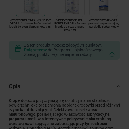
VET EXPERT HYDRA-VISINE EYE
VET EXPERT OPHTAL
VET EXPERT VIEWVET -
DROPS - "sztuczne łzy" w postaci
FORTE EYE GEL - żelowe
preparat wspomagający
kropli do oczu dla psa i kota 7 ml
krople do oczu dla psa i
wzrok dla psów i kotów
kota 7 ml
Za ten produkt możesz zdobyć
71
punktów.
Dołącz teraz
do Programu Lojalnościowego!
Zbieraj punkty i wymieniaj je na rabaty.
Opis
Krople do oczu przyczyniają się do utrzymania stabilności
powierzchni oka oraz chronią nabłonek rogówki przed różnymi
czynnikami drażniącymi. Dzięki zawartości kwasu
hialuronowego, posiadającego właściwości lubrykacyjne,
preparat umożliwia intensywne pokrywanie oka stabilną
warstwą nawilżającą, nie zaburzając przy tym ostrości
widzenia.
Ponadto NAC (N-AcetylCarnosine), tauryna oraz