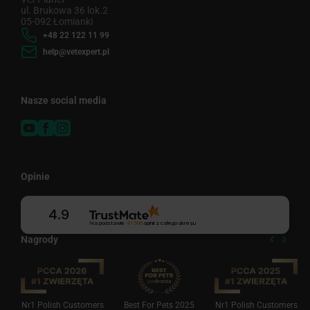
ul. Brukowa 36 lok.2
05-092 Łomianki
+48 22 122 11 99
help@vetexpert.pl
Nasze social media
Opinie
4.9
Na podstawie
41 596
opinii
z całego okresu
Nagrody
Nr1 Polish Customers
Best For Pets 2025
Nr1 Polish Customers