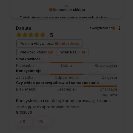
Komentarz sklepu
Dziękujemy za pozostawienie nam tak dobrej
opinii. Naszym priorytetem jest satysfakcja
Danuta
zweryfikowano
klienta i Twoja recenzja potwierdza nasze
5
wysiłki - dziękujemy raz jeszcze i mamy
nadzieję - do szybkiego zobaczenia!
Poziom Aktywności:
Standardowy
Wielkość Psa:
Mały
Wiek Psa:
5 lat
Smakowitość
Przeciętna
Dobra
Rewelacyjna
Konsystencja
Za rzadka
Odpowiednia
Za gęsta
Czy widać poprawę zdrowia i samopoczucia
Brak efektu
Jest lepiej
Znacząca
poprawa
Konsystencja i smak tej karmy sprawiają, że pies
zjada ją w ekspresowym tempie.
8/3/2026
0
0