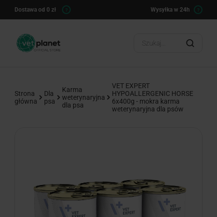
ert.pl
Dostawa od 0 zł
Wysyłka w 24h
?
?
VET EXPERT
Karma
Strona
Dla
HYPOALLERGENIC HORSE
weterynaryjna
główna
psa
6x400g - mokra karma
dla psa
weterynaryjna dla psów