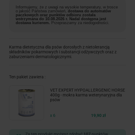
Informujemy, że z uwagi na wysokie temperatury, w trosce
o jakość Państwa zamówień,
dostawa do automatów
paczkowych oraz punktów odbioru została
wstrzymana do 10.08.2026 r. Nadal dostępna jest
dostawa kurierem.
Przepraszamy za niedogodności.
Karma dietetyczna dla psów dorosłych z nietolerancją
składników pokarmowych i substancji odżywczych oraz z
zaburzeniami dermatologicznymi.
Ten pakiet zawiera :
VET EXPERT HYPOALLERGENIC HORSE
400g - mokra karma weterynaryjna dla
psów
x 6
19,90 zł
Za ten produkt możesz zdobyć
107
punktów.