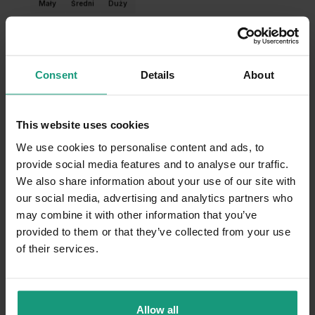
Mały
Średni
Duży
0
20
Wiek psa
-
lat
Consent
Details
About
Podsumowanie AI
Ogólne zadowolenie
This website uses cookies
99.1%
klientów jest zadowolonych z produktu
We use cookies to personalise content and ads, to
Karma weterynaryjna dla psów z alergiami i problemami
provide social media features and to analyse our traffic.
trawiennymi jest bardzo wysoko oceniana. Recenzenci
We also share information about your use of our site with
podkreślają, że
skutecznie eliminuje objawy alergii
,
our social media, advertising and analytics partners who
takie jak świąd i problemy skórne, a także
jest dobrze
may combine it with other information that you’ve
tolerowana przez wrażliwe psy
. Pieski chętnie ją
jedzą, a skład jest dostosowany do potrzeb zwierząt.
provided to them or that they’ve collected from your use
Wysoka cena jest postrzegana jako jedyna wada, ale
of their services.
ogólnie karma jest
gorąco polecana
.
skuteczność przy alergiach (7)
smakowitość (5)
Allow all
skład (4)
cena (2)
wielkość opakowania (1)