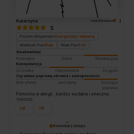
Katarzyna
zweryfikowano
5
Poziom Aktywności:
Energiczny i aktywny
Wielkość Psa:
Mały
Wiek Psa:
5 lat
Smakowitość
Przeciętna
Dobra
Rewelacyjna
Konsystencja
Za rzadka
Odpowiednia
Za gęsta
Czy widać poprawę zdrowia i samopoczucia
Brak efektu
Jest lepiej
Znacząca
poprawa
Pomocna w alergii , bardzo wydajna i smaczna.
11/9/2025
0
0
Komentarz sklepu