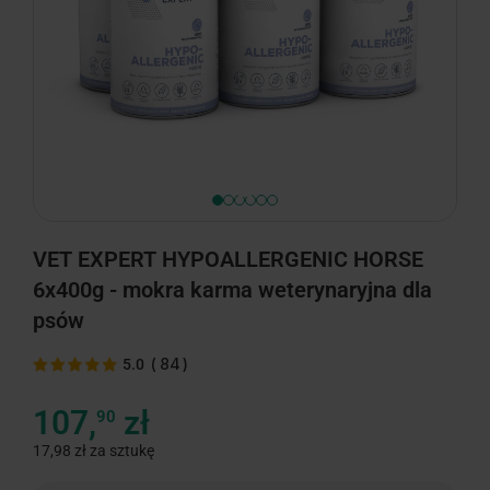
minimize
VET EXPERT HYPOALLERGENIC HORSE
6x400g - mokra karma weterynaryjna dla
psów
(
84
)
5.0
107,
zł
90
17,98 zł za sztukę