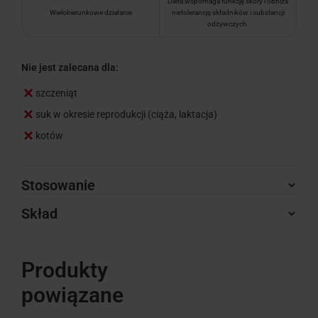
Dieta wspomaga funkcję skóry i obniża
Wielokierunkowe działanie
nietolerancję składników i substancji
odżywczych.
Nie jest zalecana dla:
szczeniąt
suk w okresie reprodukcji (ciąża, laktacja)
kotów
Stosowanie
Skład
Produkty
powiązane