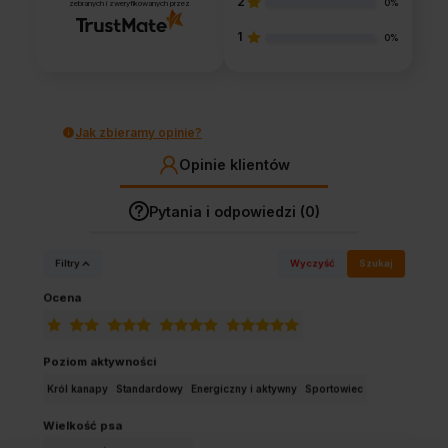
2
0%
zebranych i zweryfikowanych przez
1
0%
Jak zbieramy opinie?
Opinie klientów
Pytania i odpowiedzi (0)
Filtry
Wyczyść
Szukaj
Ocena
Poziom aktywności
Król kanapy
Standardowy
Energiczny i aktywny
Sportowiec
Wielkość psa