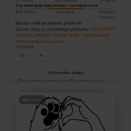
Za rzadka
Odpowiednia
Za gęsta
Czy widać poprawę zdrowia i samopoczucia
Brak efektu
Jest lepiej
Znacząca
poprawa
Bardzo smakuje mojemu pieskowi
Opinia dotyczy podobnego produktu:
VET EXPERT
HYPOALLERGENIC HORSE 400g - mokra karma
weterynaryjna dla psów
11/17/2025
0
0
Komentarz sklepu
Dziękujemy za miłe słowa! Cieszymy się, że
zakup przeszedł bezproblemowo, oraz, że
możemy zapewnić odpowiednią obsługę tak
świetnym klientom. Dziękujemy raz jeszcze!
podgląd