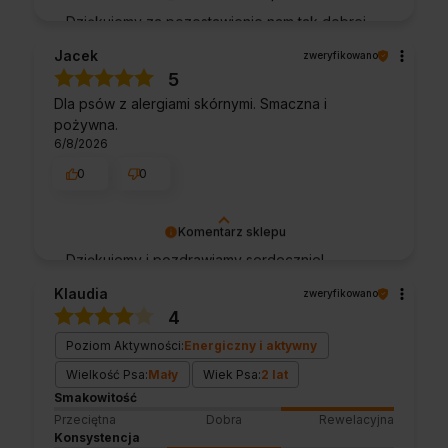
Dziękujemy za pozostawienie nam tak dobrej
opinii. Naszym priorytetem jest satysfakcja
Jacek
zweryfikowano
klienta i Twoja recenzja potwierdza nasze
5
wysiłki - dziękujemy raz jeszcze i mamy
Dla psów z alergiami skórnymi. Smaczna i
nadzieję - do szybkiego zobaczenia!
pożywna.
6/8/2026
0
0
Komentarz sklepu
Dziękujemy i pozdrawiamy serdecznie!
Klaudia
zweryfikowano
4
Poziom Aktywności:
Energiczny i aktywny
Wielkość Psa:
Mały
Wiek Psa:
2 lat
Smakowitość
Przeciętna
Dobra
Rewelacyjna
Konsystencja