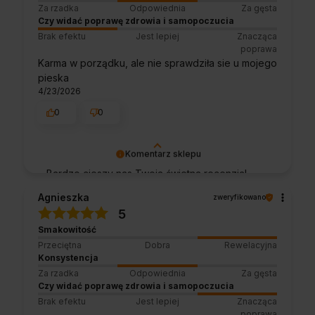
Za rzadka
Odpowiednia
Za gęsta
Czy widać poprawę zdrowia i samopoczucia
Brak efektu
Jest lepiej
Znacząca
poprawa
Karma w porządku, ale nie sprawdziła sie u mojego
pieska
4/23/2026
0
0
Komentarz sklepu
Bardzo cieszy nas Twoja świetna recenzja!
Ciężko pracujemy, aby sprostać wymaganiom
Agnieszka
zweryfikowano
klientów takich jak Ty i jesteśmy zadowoleni,
5
że nam się udało. Mamy nadzieję, że do nas
Smakowitość
wrócisz :) Pozdrawiamy
Przeciętna
Dobra
Rewelacyjna
Konsystencja
Za rzadka
Odpowiednia
Za gęsta
Czy widać poprawę zdrowia i samopoczucia
Brak efektu
Jest lepiej
Znacząca
poprawa