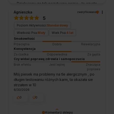
Dziękujemy za tak pozytywną opinię - to czysta
przyjemność obsługiwać takich klientów!
Agnieszka
zweryfikowano
Doceniamy czas i wysiłek włożony w
5
podzielenie się z nami Twoimi
doświadczeniami. Do zobaczenia!
Poziom Aktywności:
Standardowy
Wielkość Psa:
Mały
Wiek Psa:
4 lat
Smakowitość
Przeciętna
Dobra
Rewelacyjna
Konsystencja
Za rzadka
Odpowiednia
Za gęsta
Czy widać poprawę zdrowia i samopoczucia
Brak efektu
Jest lepiej
Znacząca
poprawa
Mój piesek ma problemy na tle alergicznym , po
długim testowaniu różnych karm, ta okazała sie
strzałem w 10
6/30/2026
0
0
Komentarz sklepu