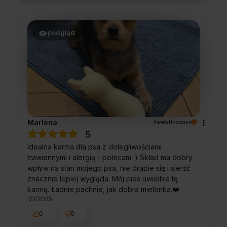
Cieszy nas Twoja miła opinia i zaufanie.
Jesteśmy wdzięczni za tak wspaniałych
klientów jak Ty. Z pozdrowieniami, obsługa
sklepu.
podgląd
Marlena
zweryfikowano
5
Idealna karma dla psa z dolegliwościami
trawiennymi i alergią - polecam :) Skład ma dobry
wpływ na stan mojego psa, nie drapie się i sierść
znacznie lepiej wygląda. Mój pies uwielbia tę
karmę. Ładnie pachnie, jak dobra mielonka.❤️
1/2/2025
0
0