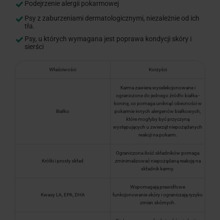
Podejrzenie alergii pokarmowej
Psy z zaburzeniami dermatologicznymi, niezależnie od ich
tła.
Psy, u których wymagana jest poprawa kondycji skóry i
sierści
Właściwości
Korzyści
Karma zawiera wyselekcjonowane i
ograniczone do jednego źródło białka -
koninę, co pomaga uniknąć obecności w
Białko
pokarmie innych alergenów białkowych,
które mogłyby być przyczyną
występujących u zwierząt niepożądanych
reakcji na pokarm.
Ograniczona ilość składników pomaga
Krótki i prosty skład
zminimalizować niepożądaną reakcję na
składnik karmy.
Wspomagają prawidłowe
Kwasy LA, EPA, DHA
funkcjonowanie skóry i ograniczają ryzyko
zmian skórnych.