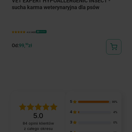
VET EXPERT HYPOALLERGENIC INSECT -
V
sucha karma weterynaryjna dla psów
s
Bestseller
4.9 (400)
Od:
99,
90
zł
Od
5
96%
4
4%
5.0
3
0%
84
opinii klientów
z całego okresu