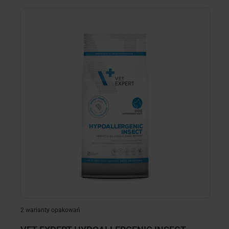
minimize
minimize
2 warianty opakowań
2 