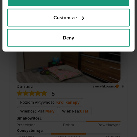
Customize
podgląd
Deny
Dariusz
zweryfikowano
5
Poziom Aktywności:
Król kanapy
Wielkość Psa:
Mały
Wiek Psa:
6 lat
Smakowitość
Przeciętna
Dobra
Rewelacyjna
Konsystencja