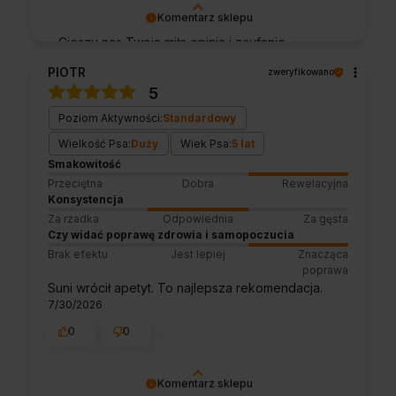
Komentarz sklepu
Cieszy nas Twoja miła opinia i zaufanie.
Jesteśmy wdzięczni za tak wspaniałych
PIOTR
zweryfikowano
klientów jak Ty. Z pozdrowieniami, obsługa
5
sklepu.
Poziom Aktywności:
Standardowy
Wielkość Psa:
Duży
Wiek Psa:
5 lat
Smakowitość
Przeciętna
Dobra
Rewelacyjna
Konsystencja
Za rzadka
Odpowiednia
Za gęsta
Czy widać poprawę zdrowia i samopoczucia
Brak efektu
Jest lepiej
Znacząca
poprawa
Suni wrócił apetyt. To najlepsza rekomendacja.
7/30/2026
0
0
Komentarz sklepu