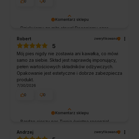
0
0
Komentarz sklepu
Dziękujemy za miłe słowa! Doceniamy czas
poświęcony na podzielenie się z nami Twoim
Robert
zweryfikowano
doświadczeniem. Jesteśmy szczęśliwi, że
5
mamy takich klientów. Z pozdrowieniami,
Mój pies nigdy nie zostawia ani kawałka, co mówi
obsługa sklepu.
samo za siebie. Skład jest naprawdę imponujący,
pełen wartościowych składników odżywczych.
Opakowanie jest estetyczne i dobrze zabezpiecza
produkt.
7/30/2026
0
0
Komentarz sklepu
Bardzo cieszy nas Twoja świetna recenzja!
Ciężko pracujemy, aby sprostać wymaganiom
Andrzej
zweryfikowano
klientów takich jak Ty i jesteśmy zadowoleni,