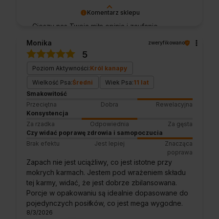
Komentarz sklepu
Cieszy nas Twoja miła opinia i zaufanie.
Jesteśmy wdzięczni za tak wspaniałych
Monika
zweryfikowano
klientów jak Ty. Z pozdrowieniami, obsługa
5
sklepu.
Poziom Aktywności:
Król kanapy
Wielkość Psa:
Średni
Wiek Psa:
11 lat
Smakowitość
Przeciętna
Dobra
Rewelacyjna
Konsystencja
Za rzadka
Odpowiednia
Za gęsta
Czy widać poprawę zdrowia i samopoczucia
Brak efektu
Jest lepiej
Znacząca
poprawa
Zapach nie jest uciążliwy, co jest istotne przy
mokrych karmach. Jestem pod wrażeniem składu
tej karmy, widać, że jest dobrze zbilansowana.
Porcje w opakowaniu są idealnie dopasowane do
pojedynczych posiłków, co jest mega wygodne.
8/3/2026