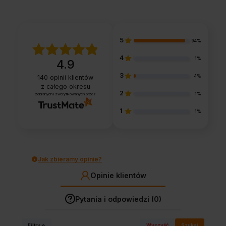
5
94%
4
1%
4.9
3
4%
140
opinii klientów
z całego okresu
2
1%
zebranych i zweryfikowanych przez
1
1%
Jak zbieramy opinie?
Opinie klientów
Pytania i odpowiedzi (0)
Filtry
Wyczyść
Szukaj