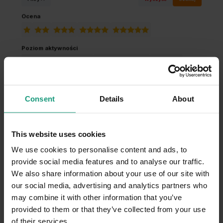
Ocena
Poziom aktywności
Król kanapy
Standardowy
Energiczny i aktywny
Sportowiec
Wielkość psa
Mały
Średni
Duży
Consent
Details
About
0
20
Wiek psa
-
lat
This website uses cookies
We use cookies to personalise content and ads, to
provide social media features and to analyse our traffic.
Podsumowanie AI
We also share information about your use of our site with
Ogólne zadowolenie
our social media, advertising and analytics partners who
97.0%
klientów jest zadowolonych z produktu
may combine it with other information that you’ve
Karma weterynaryjna cieszy się bardzo dobrymi
provided to them or that they’ve collected from your use
opiniami, a większość użytkowników podkreśla jej
of their services.
skuteczność w poprawie zdrowia psów
oraz