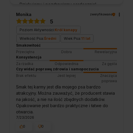
Dziękujemy i pozdrawiamy serdecznie!
Monika
zweryfikowano
5
Poziom Aktywności:
Król kanapy
Wielkość Psa:
Średni
Wiek Psa:
11 lat
Smakowitość
Przeciętna
Dobra
Rewelacyjna
Konsystencja
Za rzadka
Odpowiednia
Za gęsta
Czy widać poprawę zdrowia i samopoczucia
Brak efektu
Jest lepiej
Znacząca
poprawa
Smak tej karmy jest dla mojego psa bardzo
atrakcyjny. Można zauważyć, że producent stawia
na jakość, a nie na ilość zbędnych dodatków.
Opakowanie jest bardzo praktyczne i łatwe do
otwarcia.
7/23/2026
0
0