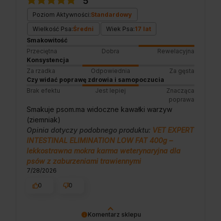
5
że nam się udało. Mamy nadzieję, że do nas
wrócisz :) Pozdrawiamy
Poziom Aktywności:
Standardowy
Wielkość Psa:
Średni
Wiek Psa:
17 lat
Smakowitość
Przeciętna
Dobra
Rewelacyjna
Konsystencja
Za rzadka
Odpowiednia
Za gęsta
Czy widać poprawę zdrowia i samopoczucia
Brak efektu
Jest lepiej
Znacząca
poprawa
Smakuje psom.ma widoczne kawałki warzyw
(ziemniak)
Opinia dotyczy podobnego produktu:
VET EXPERT
INTESTINAL ELIMINATION LOW FAT 400g –
lekkostrawna mokra karma weterynaryjna dla
psów z zaburzeniami trawiennymi
7/28/2026
0
0
Komentarz sklepu