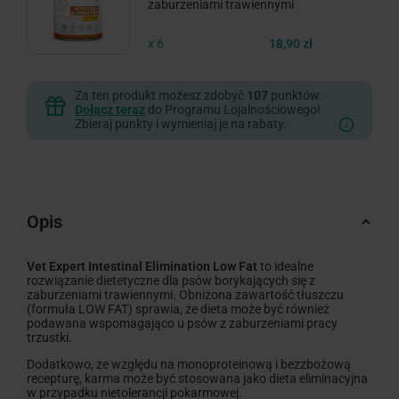
zaburzeniami trawiennymi
x 6
18,90 zł
Za ten produkt możesz zdobyć
107
punktów.
Dołącz teraz
do Programu Lojalnościowego!
Zbieraj punkty i wymieniaj je na rabaty.
Opis
Vet Expert Intestinal Elimination Low Fat
to idealne
rozwiązanie dietetyczne dla psów borykających się z
zaburzeniami trawiennymi. Obniżona zawartość tłuszczu
(formuła LOW FAT) sprawia, że dieta może być również
podawana wspomagająco u psów z zaburzeniami pracy
trzustki.
Dodatkowo, ze względu na monoproteinową i bezzbożową
recepturę, karma może być stosowana jako dieta eliminacyjna
w przypadku nietolerancji pokarmowej.