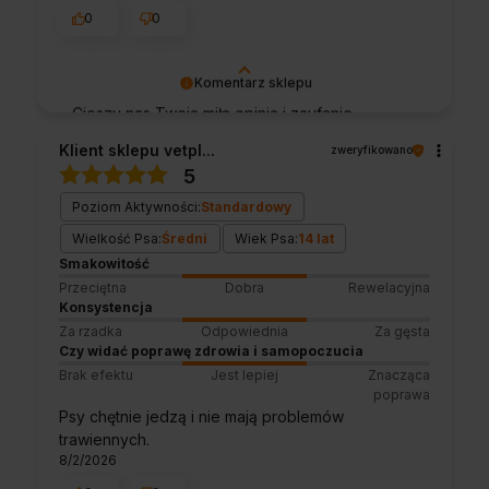
0
0
Komentarz sklepu
Cieszy nas Twoja miła opinia i zaufanie.
Jesteśmy wdzięczni za tak wspaniałych
Klient sklepu vetpl...
zweryfikowano
klientów jak Ty. Z pozdrowieniami, obsługa
5
sklepu.
Poziom Aktywności:
Standardowy
Wielkość Psa:
Średni
Wiek Psa:
14 lat
Smakowitość
Przeciętna
Dobra
Rewelacyjna
Konsystencja
Za rzadka
Odpowiednia
Za gęsta
Czy widać poprawę zdrowia i samopoczucia
Brak efektu
Jest lepiej
Znacząca
poprawa
Psy chętnie jedzą i nie mają problemów
trawiennych.
8/2/2026