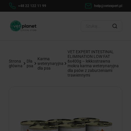
h
+48 22 122 11 99
help@vetexpert.pl
Dosta
?
VET EXPERT INTESTINAL
ELIMINATION LOW FAT
Karma
Strona
Dla
6x400g – lekkostrawna
weterynaryjna
główna
psa
mokra karma weterynaryjna
dla psa
dla psów z zaburzeniami
trawiennymi