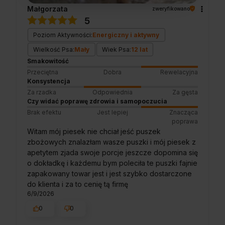
Małgorzata
zweryfikowano
5
Poziom Aktywności:
Energiczny i aktywny
Wielkość Psa:
Mały
Wiek Psa:
12 lat
Smakowitość
Przeciętna
Dobra
Rewelacyjna
Konsystencja
Za rzadka
Odpowiednia
Za gęsta
Czy widać poprawę zdrowia i samopoczucia
Brak efektu
Jest lepiej
Znacząca
poprawa
Witam mój piesek nie chciał jeść puszek
zbożowych znalazłam wasze puszki i mój piesek z
apetytem zjada swoje porcje jeszcze dopomina się
o dokładkę i każdemu bym poleciła te puszki fajnie
zapakowany towar jest i jest szybko dostarczone
do klienta i za to cenię tą firmę
6/9/2026
0
0