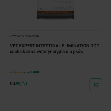
2 warianty opakowań
2 
VET EXPERT INTESTINAL ELIMINATION DOG -
V
sucha karma weterynaryjna dla psów
s
Bestseller
4.9 (363)
Od:
99,
90
zł
Od