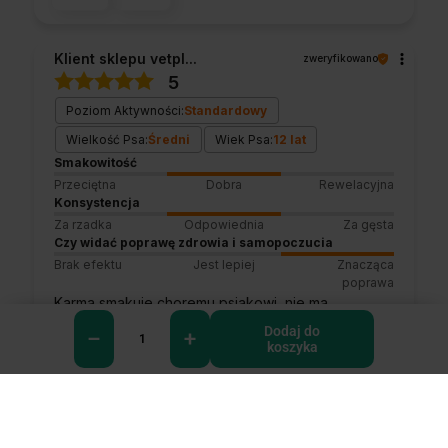
Klient sklepu vetpl...
zweryfikowano
5
Poziom Aktywności:
Standardowy
Wielkość Psa:
Średni
Wiek Psa:
12 lat
Smakowitość
Przeciętna
Dobra
Rewelacyjna
Konsystencja
Za rzadka
Odpowiednia
Za gęsta
Czy widać poprawę zdrowia i samopoczucia
Brak efektu
Jest lepiej
Znacząca
poprawa
Karma smakuje choremu psiakowi, nie ma
problemów z trawieniem.
Dodaj do
7/17/2026
koszyka
0
0
0
Komentarz sklepu