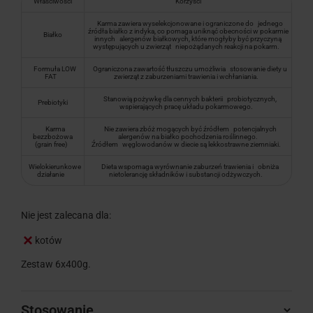
Właściwości
Korzyści
Karma zawiera wyselekcjonowane i ograniczone do jednego
źródła białko z indyka, co pomaga uniknąć obecności w pokarmie
Białko
innych alergenów białkowych, które mogłyby być przyczyną
występujących u zwierząt niepożądanych reakcji na pokarm.
Formuła LOW
Ograniczona zawartość tłuszczu umożliwia stosowanie diety u
FAT
zwierząt z zaburzeniami trawienia i wchłaniania.
Stanowią pożywkę dla cennych bakterii probiotycznych,
Prebiotyki
wspierających pracę układu pokarmowego.
Karma
Nie zawiera zbóż mogących być źródłem potencjalnych
bezzbożowa
alergenów na białko pochodzenia roślinnego.
(grain free)
Źródłem węglowodanów w diecie są lekkostrawne ziemniaki.
Wielokierunkowe
Dieta wspomaga wyrównanie zaburzeń trawienia i obniża
działanie
nietolerancję składników i substancji odżywczych.
Nie jest zalecana dla:
kotów
Zestaw 6x400g.
Stosowanie