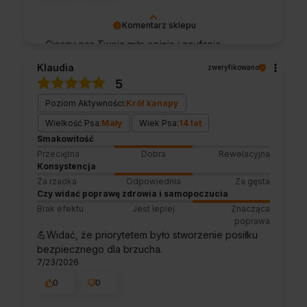
Komentarz sklepu
Cieszy nas Twoja miła opinia i zaufanie.
Jesteśmy wdzięczni za tak wspaniałych
Klaudia
zweryfikowano
klientów jak Ty. Z pozdrowieniami, obsługa
5
sklepu.
Poziom Aktywności:
Król kanapy
Wielkość Psa:
Mały
Wiek Psa:
14 lat
Smakowitość
Przeciętna
Dobra
Rewelacyjna
Konsystencja
Za rzadka
Odpowiednia
Za gęsta
Czy widać poprawę zdrowia i samopoczucia
Brak efektu
Jest lepiej
Znacząca
poprawa
💪Widać, że priorytetem było stworzenie posiłku
bezpiecznego dla brzucha.
7/23/2026
0
0