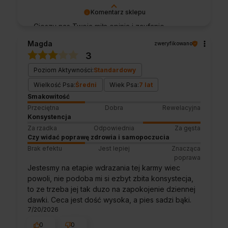
Komentarz sklepu
Cieszy nas Twoja miła opinia i zaufanie.
Jesteśmy wdzięczni za tak wspaniałych
Magda
zweryfikowano
klientów jak Ty. Z pozdrowieniami, obsługa
3
sklepu.
Poziom Aktywności:
Standardowy
Wielkość Psa:
Średni
Wiek Psa:
7 lat
Smakowitość
Przeciętna
Dobra
Rewelacyjna
Konsystencja
Za rzadka
Odpowiednia
Za gęsta
Czy widać poprawę zdrowia i samopoczucia
Brak efektu
Jest lepiej
Znacząca
poprawa
Jestesmy na etapie wdrazania tej karmy wiec
powoli, nie podoba mi si ezbyt zbita konsystecja,
to ze trzeba jej tak duzo na zapokojenie dziennej
dawki. Ceca jest dość wysoka, a pies sadzi bąki.
7/20/2026
0
0